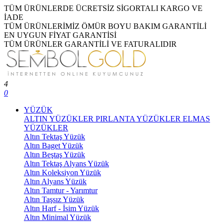
TÜM ÜRÜNLERDE ÜCRETSİZ SİGORTALI KARGO VE
İADE
TÜM ÜRÜNLERİMİZ ÖMÜR BOYU BAKIM GARANTİLİ
EN UYGUN FİYAT GARANTİSİ
TÜM ÜRÜNLER GARANTİLİ VE FATURALIDIR
4
0
YÜZÜK
ALTIN YÜZÜKLER
PIRLANTA YÜZÜKLER
ELMAS
YÜZÜKLER
Altın Tektaş Yüzük
Altın Baget Yüzük
Altın Beştaş Yüzük
Altın Tektaş Alyans Yüzük
Altın Koleksiyon Yüzük
Altın Alyans Yüzük
Altın Tamtur - Yarımtur
Altın Taşsız Yüzük
Altın Harf - İsim Yüzük
Altın Minimal Yüzük