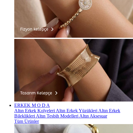
ERKEK
M O D A
Altın Erkek Kolyeleri
Altın Erkek Yüzükleri
Altın Erkek
Bileklikleri
Altın Tesbih Modelleri
Altın Aksesuar
Tüm Ürünler