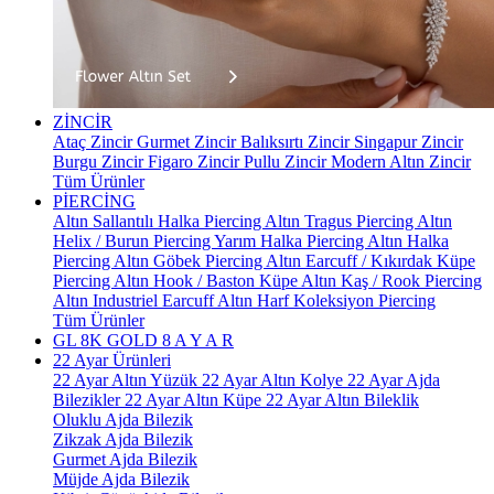
ZİNCİR
Ataç Zincir
Gurmet Zincir
Balıksırtı Zincir
Singapur Zincir
Burgu Zincir
Figaro Zincir
Pullu Zincir
Modern Altın Zincir
Tüm Ürünler
PİERCİNG
Altın Sallantılı Halka Piercing
Altın Tragus Piercing
Altın
Helix / Burun Piercing
Yarım Halka Piercing
Altın Halka
Piercing
Altın Göbek Piercing
Altın Earcuff / Kıkırdak Küpe
Piercing
Altın Hook / Baston Küpe
Altın Kaş / Rook Piercing
Altın Industriel Earcuff
Altın Harf Koleksiyon Piercing
Tüm Ürünler
GL 8K GOLD
8 A Y A R
22 Ayar Ürünleri
22 Ayar Altın Yüzük
22 Ayar Altın Kolye
22 Ayar Ajda
Bilezikler
22 Ayar Altın Küpe
22 Ayar Altın Bileklik
Oluklu Ajda Bilezik
Zikzak Ajda Bilezik
Gurmet Ajda Bilezik
Müjde Ajda Bilezik