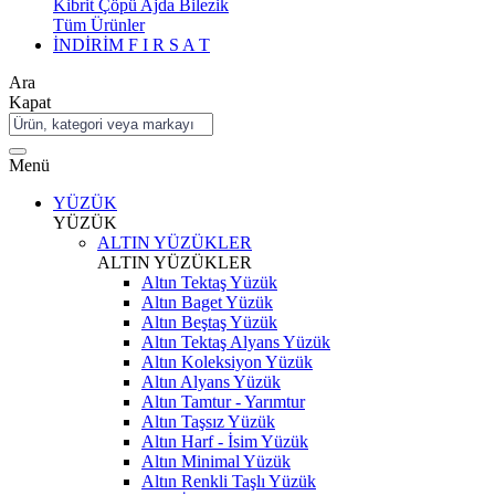
Kibrit Çöpü Ajda Bilezik
Tüm Ürünler
İNDİRİM
F I R S A T
Ara
Kapat
Menü
YÜZÜK
YÜZÜK
ALTIN YÜZÜKLER
ALTIN YÜZÜKLER
Altın Tektaş Yüzük
Altın Baget Yüzük
Altın Beştaş Yüzük
Altın Tektaş Alyans Yüzük
Altın Koleksiyon Yüzük
Altın Alyans Yüzük
Altın Tamtur - Yarımtur
Altın Taşsız Yüzük
Altın Harf - İsim Yüzük
Altın Minimal Yüzük
Altın Renkli Taşlı Yüzük