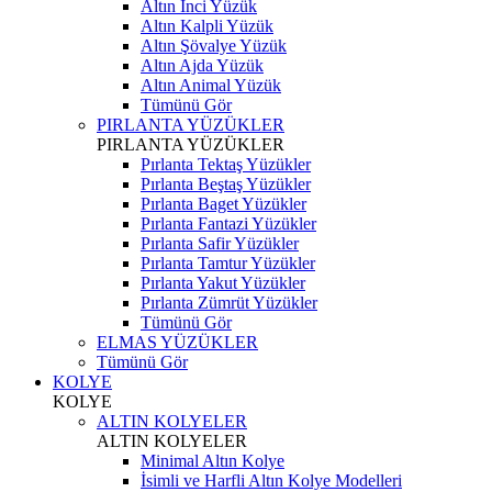
Altın İnci Yüzük
Altın Kalpli Yüzük
Altın Şövalye Yüzük
Altın Ajda Yüzük
Altın Animal Yüzük
Tümünü Gör
PIRLANTA YÜZÜKLER
PIRLANTA YÜZÜKLER
Pırlanta Tektaş Yüzükler
Pırlanta Beştaş Yüzükler
Pırlanta Baget Yüzükler
Pırlanta Fantazi Yüzükler
Pırlanta Safir Yüzükler
Pırlanta Tamtur Yüzükler
Pırlanta Yakut Yüzükler
Pırlanta Zümrüt Yüzükler
Tümünü Gör
ELMAS YÜZÜKLER
Tümünü Gör
KOLYE
KOLYE
ALTIN KOLYELER
ALTIN KOLYELER
Minimal Altın Kolye
İsimli ve Harfli Altın Kolye Modelleri