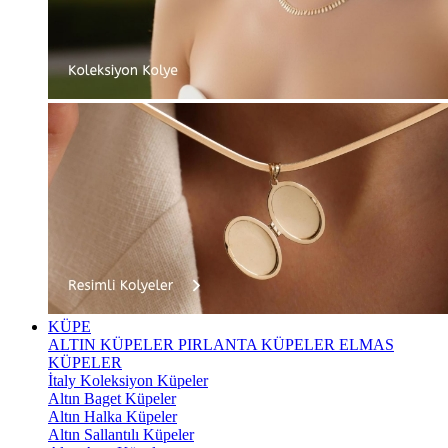
KÜPE
ALTIN KÜPELER
PIRLANTA KÜPELER
ELMAS
KÜPELER
İtaly Koleksiyon Küpeler
Altın Baget Küpeler
Altın Halka Küpeler
Altın Sallantılı Küpeler