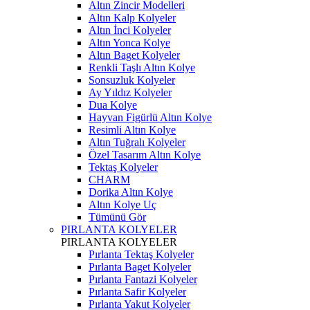
Altın Zincir Modelleri
Altın Kalp Kolyeler
Altın İnci Kolyeler
Altın Yonca Kolye
Altın Baget Kolyeler
Renkli Taşlı Altın Kolye
Sonsuzluk Kolyeler
Ay Yıldız Kolyeler
Dua Kolye
Hayvan Figürlü Altın Kolye
Resimli Altın Kolye
Altın Tuğralı Kolyeler
Özel Tasarım Altın Kolye
Tektaş Kolyeler
CHARM
Dorika Altın Kolye
Altın Kolye Uç
Tümünü Gör
PIRLANTA KOLYELER
PIRLANTA KOLYELER
Pırlanta Tektaş Kolyeler
Pırlanta Baget Kolyeler
Pırlanta Fantazi Kolyeler
Pırlanta Safir Kolyeler
Pırlanta Yakut Kolyeler