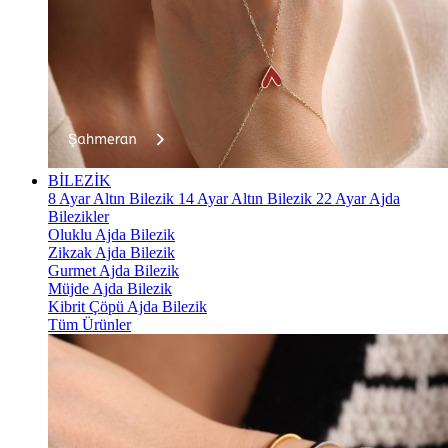
BİLEZİK
8 Ayar Altın Bilezik
14 Ayar Altın Bilezik
22 Ayar Ajda
Bilezikler
Oluklu Ajda Bilezik
Zikzak Ajda Bilezik
Gurmet Ajda Bilezik
Müjde Ajda Bilezik
Kibrit Çöpü Ajda Bilezik
Tüm Ürünler