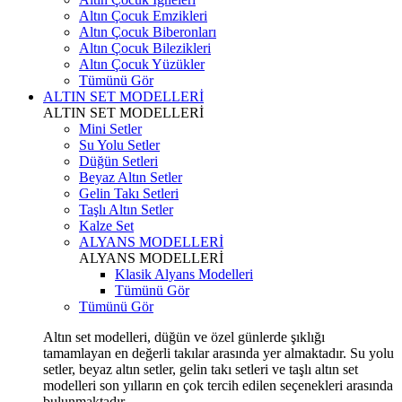
Altın Çocuk Emzikleri
Altın Çocuk Biberonları
Altın Çocuk Bilezikleri
Altın Çocuk Yüzükler
Tümünü Gör
ALTIN SET MODELLERİ
ALTIN SET MODELLERİ
Mini Setler
Su Yolu Setler
Düğün Setleri
Beyaz Altın Setler
Gelin Takı Setleri
Taşlı Altın Setler
Kalze Set
ALYANS MODELLERİ
ALYANS MODELLERİ
Klasik Alyans Modelleri
Tümünü Gör
Tümünü Gör
Altın set modelleri, düğün ve özel günlerde şıklığı
tamamlayan en değerli takılar arasında yer almaktadır. Su yolu
setler, beyaz altın setler, gelin takı setleri ve taşlı altın set
modelleri son yılların en çok tercih edilen seçenekleri arasında
bulunmaktadır.