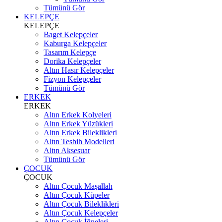
Tümünü Gör
KELEPÇE
KELEPÇE
Baget Kelepçeler
Kaburga Kelepçeler
Tasarım Kelepçe
Dorika Kelepçeler
Altın Hasır Kelepçeler
Fizyon Kelepçeler
Tümünü Gör
ERKEK
ERKEK
Altın Erkek Kolyeleri
Altın Erkek Yüzükleri
Altın Erkek Bileklikleri
Altın Tesbih Modelleri
Altın Aksesuar
Tümünü Gör
ÇOCUK
ÇOCUK
Altın Çocuk Maşallah
Altın Çocuk Küpeler
Altın Çocuk Bileklikleri
Altın Çocuk Kelepçeler
Altın Çocuk İğneleri