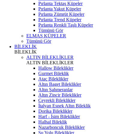
Pırlanta Tektaş Küpeler
Pırlanta Yakut Küpeler
Pırlanta Zümrüt Küpeler
Pırlanta Trend Küpeler
Pırlanta Renkli Taşlı Küpeler
Tümünü Gör
ELMAS KÜPELER
Tümünü Gör
BİLEKLİK
BİLEKLİK
ALTIN BİLEKLİKLER
ALTIN BİLEKLİKLER
Hallow Bileklikler
Gurmet Bileklik
Ataç Bileklikler
Altın Baget Bileklikler
Altın Şahmeranlar
Altın Zincir Bileklikler
Çeyrekli Bileklikler
İtalyan Esnek Altın Bileklik
Dorika Bileklikler
Harf - İsim Bileklikler
Halhal Bileklik
Nazarboncuk Bileklikler
Su Yolu Bileklikler