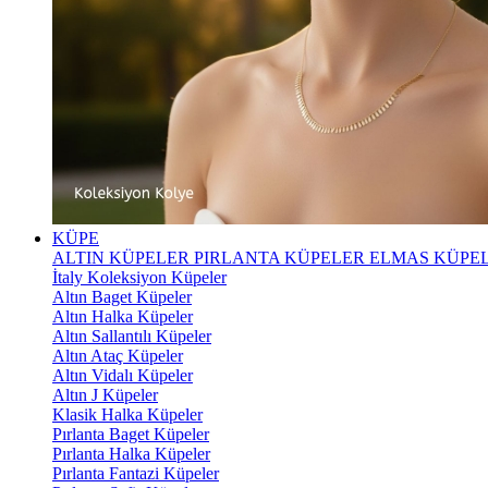
KÜPE
ALTIN KÜPELER
PIRLANTA KÜPELER
ELMAS KÜPE
İtaly Koleksiyon Küpeler
Altın Baget Küpeler
Altın Halka Küpeler
Altın Sallantılı Küpeler
Altın Ataç Küpeler
Altın Vidalı Küpeler
Altın J Küpeler
Klasik Halka Küpeler
Pırlanta Baget Küpeler
Pırlanta Halka Küpeler
Pırlanta Fantazi Küpeler