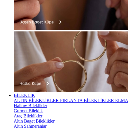
BİLEKLİK
ALTIN BİLEKLİKLER
PIRLANTA BİLEKLİKLER
ELMA
Hallow Bileklikler
Gurmet Bileklik
Ataç Bileklikler
Altın Baget Bileklikler
Altın Şahmeranlar