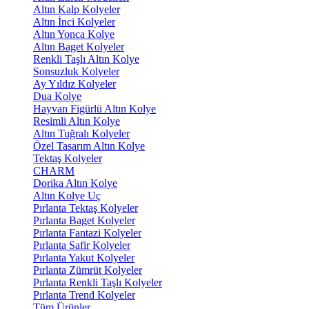
Altın Kalp Kolyeler
Altın İnci Kolyeler
Altın Yonca Kolye
Altın Baget Kolyeler
Renkli Taşlı Altın Kolye
Sonsuzluk Kolyeler
Ay Yıldız Kolyeler
Dua Kolye
Hayvan Figürlü Altın Kolye
Resimli Altın Kolye
Altın Tuğralı Kolyeler
Özel Tasarım Altın Kolye
Tektaş Kolyeler
CHARM
Dorika Altın Kolye
Altın Kolye Uç
Pırlanta Tektaş Kolyeler
Pırlanta Baget Kolyeler
Pırlanta Fantazi Kolyeler
Pırlanta Safir Kolyeler
Pırlanta Yakut Kolyeler
Pırlanta Zümrüt Kolyeler
Pırlanta Renkli Taşlı Kolyeler
Pırlanta Trend Kolyeler
Tüm Ürünler