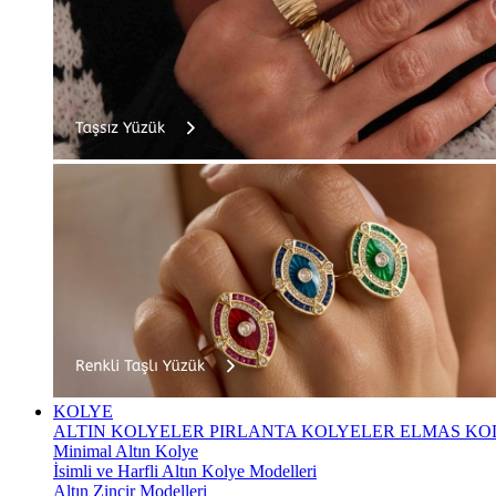
KOLYE
ALTIN KOLYELER
PIRLANTA KOLYELER
ELMAS KO
Minimal Altın Kolye
İsimli ve Harfli Altın Kolye Modelleri
Altın Zincir Modelleri