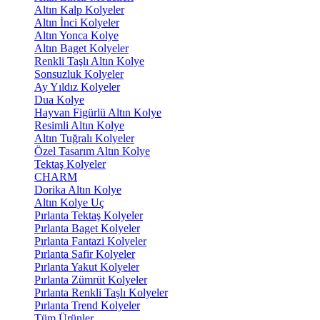
Altın Kalp Kolyeler
Altın İnci Kolyeler
Altın Yonca Kolye
Altın Baget Kolyeler
Renkli Taşlı Altın Kolye
Sonsuzluk Kolyeler
Ay Yıldız Kolyeler
Dua Kolye
Hayvan Figürlü Altın Kolye
Resimli Altın Kolye
Altın Tuğralı Kolyeler
Özel Tasarım Altın Kolye
Tektaş Kolyeler
CHARM
Dorika Altın Kolye
Altın Kolye Uç
Pırlanta Tektaş Kolyeler
Pırlanta Baget Kolyeler
Pırlanta Fantazi Kolyeler
Pırlanta Safir Kolyeler
Pırlanta Yakut Kolyeler
Pırlanta Zümrüt Kolyeler
Pırlanta Renkli Taşlı Kolyeler
Pırlanta Trend Kolyeler
Tüm Ürünler