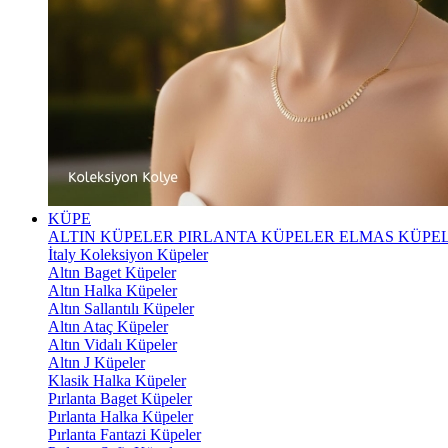
KÜPE
ALTIN KÜPELER
PIRLANTA KÜPELER
ELMAS KÜPE
İtaly Koleksiyon Küpeler
Altın Baget Küpeler
Altın Halka Küpeler
Altın Sallantılı Küpeler
Altın Ataç Küpeler
Altın Vidalı Küpeler
Altın J Küpeler
Klasik Halka Küpeler
Pırlanta Baget Küpeler
Pırlanta Halka Küpeler
Pırlanta Fantazi Küpeler