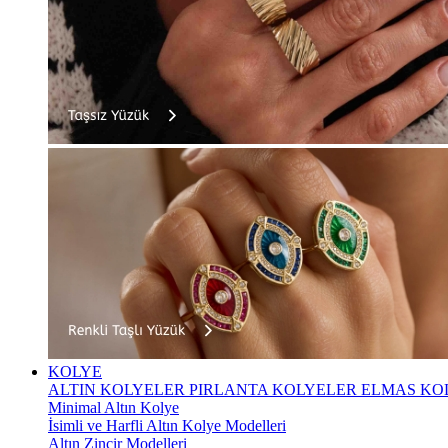
KOLYE
ALTIN KOLYELER
PIRLANTA KOLYELER
ELMAS KO
Minimal Altın Kolye
İsimli ve Harfli Altın Kolye Modelleri
Altın Zincir Modelleri