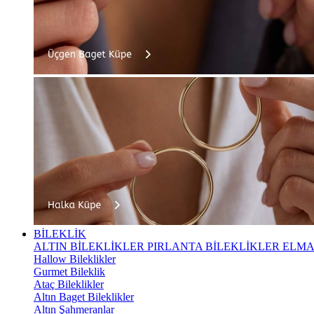
BİLEKLİK
ALTIN BİLEKLİKLER
PIRLANTA BİLEKLİKLER
ELMA
Hallow Bileklikler
Gurmet Bileklik
Ataç Bileklikler
Altın Baget Bileklikler
Altın Şahmeranlar