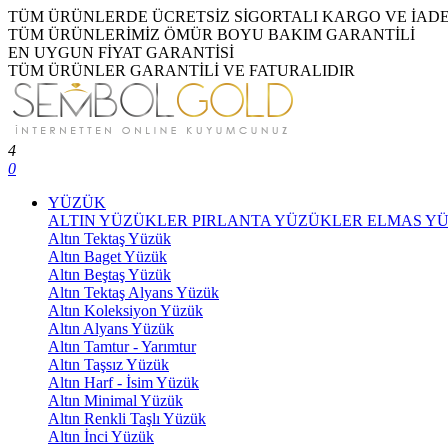
TÜM ÜRÜNLERDE ÜCRETSİZ SİGORTALI KARGO VE İAD
TÜM ÜRÜNLERİMİZ ÖMÜR BOYU BAKIM GARANTİLİ
EN UYGUN FİYAT GARANTİSİ
TÜM ÜRÜNLER GARANTİLİ VE FATURALIDIR
4
0
YÜZÜK
ALTIN YÜZÜKLER
PIRLANTA YÜZÜKLER
ELMAS Y
Altın Tektaş Yüzük
Altın Baget Yüzük
Altın Beştaş Yüzük
Altın Tektaş Alyans Yüzük
Altın Koleksiyon Yüzük
Altın Alyans Yüzük
Altın Tamtur - Yarımtur
Altın Taşsız Yüzük
Altın Harf - İsim Yüzük
Altın Minimal Yüzük
Altın Renkli Taşlı Yüzük
Altın İnci Yüzük