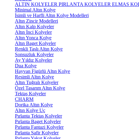
ALTIN KOLYELER
PIRLANTA KOLYELER
ELMAS KO
Minimal Altın Kolye
İsimli ve Harfli Altın Kolye Modelleri
Altın Zincir Modelleri
Altın Kalp Kolyeler
Altın İnci Kolyeler
Altın Yonca Kolye
Altın Baget Kolyeler
Renkli Taşlı Altın Kolye
Sonsuzluk Kolyeler
Ay Yıldız Kolyeler
Dua Kolye
Hayvan Figürlü Altın Kolye
Resimli Altın Kolye
Altın Tuğralı Kolyeler
Özel Tasarım Altın Kolye
Tektaş Kolyeler
CHARM
Dorika Altın Kolye
Altın Kolye Uç
Pırlanta Tektaş Kolyeler
Pırlanta Baget Kolyeler
Pırlanta Fantazi Kolyeler
Pırlanta Safir Kolyeler
Pırlanta Yakut Kolyeler