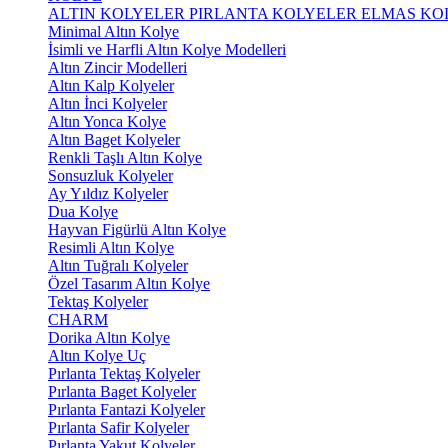
ALTIN KOLYELER
PIRLANTA KOLYELER
ELMAS KO
Minimal Altın Kolye
İsimli ve Harfli Altın Kolye Modelleri
Altın Zincir Modelleri
Altın Kalp Kolyeler
Altın İnci Kolyeler
Altın Yonca Kolye
Altın Baget Kolyeler
Renkli Taşlı Altın Kolye
Sonsuzluk Kolyeler
Ay Yıldız Kolyeler
Dua Kolye
Hayvan Figürlü Altın Kolye
Resimli Altın Kolye
Altın Tuğralı Kolyeler
Özel Tasarım Altın Kolye
Tektaş Kolyeler
CHARM
Dorika Altın Kolye
Altın Kolye Uç
Pırlanta Tektaş Kolyeler
Pırlanta Baget Kolyeler
Pırlanta Fantazi Kolyeler
Pırlanta Safir Kolyeler
Pırlanta Yakut Kolyeler