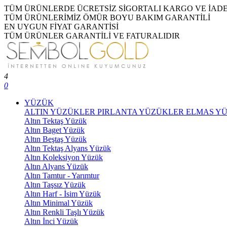
TÜM ÜRÜNLERDE ÜCRETSİZ SİGORTALI KARGO VE İAD
TÜM ÜRÜNLERİMİZ ÖMÜR BOYU BAKIM GARANTİLİ
EN UYGUN FİYAT GARANTİSİ
TÜM ÜRÜNLER GARANTİLİ VE FATURALIDIR
4
0
YÜZÜK
ALTIN YÜZÜKLER
PIRLANTA YÜZÜKLER
ELMAS Y
Altın Tektaş Yüzük
Altın Baget Yüzük
Altın Beştaş Yüzük
Altın Tektaş Alyans Yüzük
Altın Koleksiyon Yüzük
Altın Alyans Yüzük
Altın Tamtur - Yarımtur
Altın Taşsız Yüzük
Altın Harf - İsim Yüzük
Altın Minimal Yüzük
Altın Renkli Taşlı Yüzük
Altın İnci Yüzük