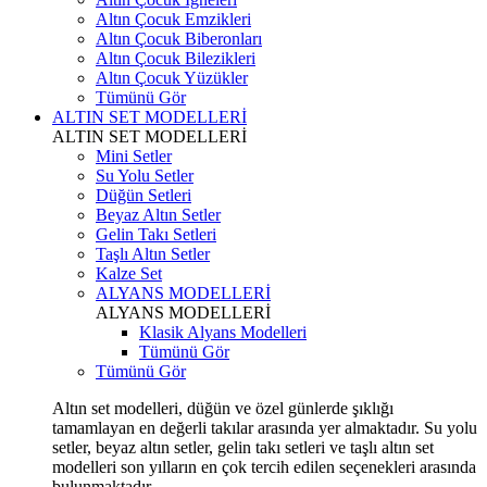
Altın Çocuk Emzikleri
Altın Çocuk Biberonları
Altın Çocuk Bilezikleri
Altın Çocuk Yüzükler
Tümünü Gör
ALTIN SET MODELLERİ
ALTIN SET MODELLERİ
Mini Setler
Su Yolu Setler
Düğün Setleri
Beyaz Altın Setler
Gelin Takı Setleri
Taşlı Altın Setler
Kalze Set
ALYANS MODELLERİ
ALYANS MODELLERİ
Klasik Alyans Modelleri
Tümünü Gör
Tümünü Gör
Altın set modelleri, düğün ve özel günlerde şıklığı
tamamlayan en değerli takılar arasında yer almaktadır. Su yolu
setler, beyaz altın setler, gelin takı setleri ve taşlı altın set
modelleri son yılların en çok tercih edilen seçenekleri arasında
bulunmaktadır.