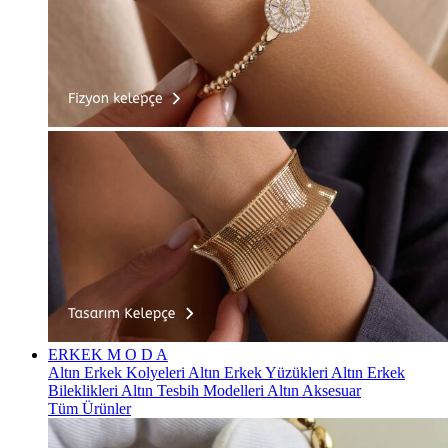
ERKEK
M O D A
Altın Erkek Kolyeleri
Altın Erkek Yüzükleri
Altın Erkek
Bileklikleri
Altın Tesbih Modelleri
Altın Aksesuar
Tüm Ürünler