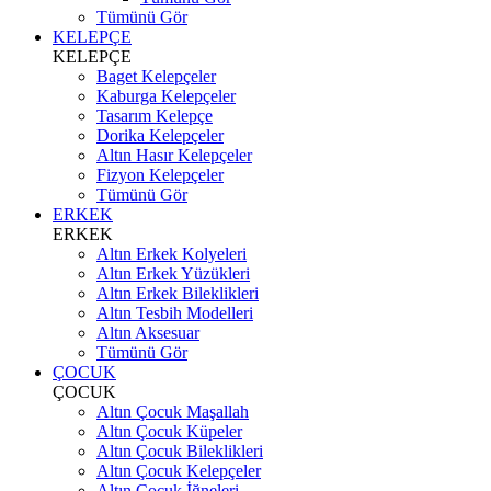
Tümünü Gör
KELEPÇE
KELEPÇE
Baget Kelepçeler
Kaburga Kelepçeler
Tasarım Kelepçe
Dorika Kelepçeler
Altın Hasır Kelepçeler
Fizyon Kelepçeler
Tümünü Gör
ERKEK
ERKEK
Altın Erkek Kolyeleri
Altın Erkek Yüzükleri
Altın Erkek Bileklikleri
Altın Tesbih Modelleri
Altın Aksesuar
Tümünü Gör
ÇOCUK
ÇOCUK
Altın Çocuk Maşallah
Altın Çocuk Küpeler
Altın Çocuk Bileklikleri
Altın Çocuk Kelepçeler
Altın Çocuk İğneleri