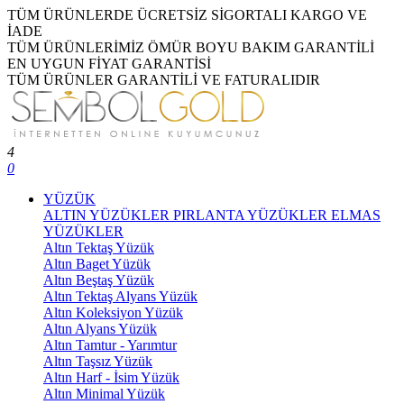
TÜM ÜRÜNLERDE ÜCRETSİZ SİGORTALI KARGO VE
İADE
TÜM ÜRÜNLERİMİZ ÖMÜR BOYU BAKIM GARANTİLİ
EN UYGUN FİYAT GARANTİSİ
TÜM ÜRÜNLER GARANTİLİ VE FATURALIDIR
4
0
YÜZÜK
ALTIN YÜZÜKLER
PIRLANTA YÜZÜKLER
ELMAS
YÜZÜKLER
Altın Tektaş Yüzük
Altın Baget Yüzük
Altın Beştaş Yüzük
Altın Tektaş Alyans Yüzük
Altın Koleksiyon Yüzük
Altın Alyans Yüzük
Altın Tamtur - Yarımtur
Altın Taşsız Yüzük
Altın Harf - İsim Yüzük
Altın Minimal Yüzük