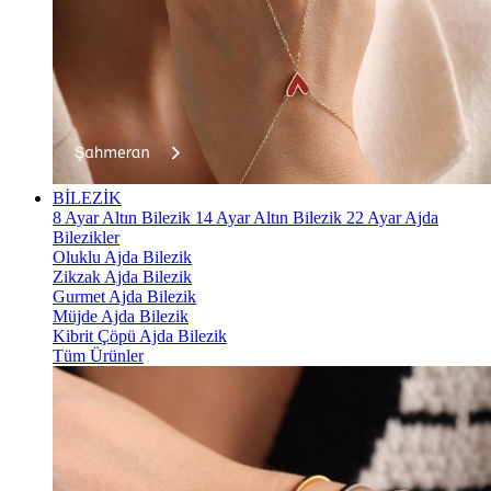
BİLEZİK
8 Ayar Altın Bilezik
14 Ayar Altın Bilezik
22 Ayar Ajda
Bilezikler
Oluklu Ajda Bilezik
Zikzak Ajda Bilezik
Gurmet Ajda Bilezik
Müjde Ajda Bilezik
Kibrit Çöpü Ajda Bilezik
Tüm Ürünler