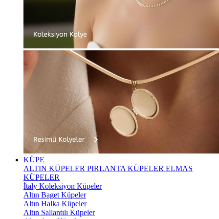
KÜPE
ALTIN KÜPELER
PIRLANTA KÜPELER
ELMAS
KÜPELER
İtaly Koleksiyon Küpeler
Altın Baget Küpeler
Altın Halka Küpeler
Altın Sallantılı Küpeler