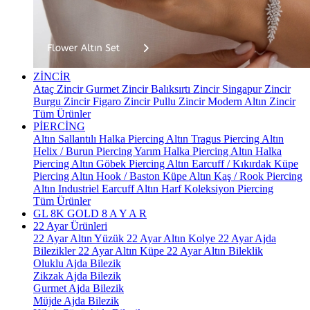
ZİNCİR
Ataç Zincir
Gurmet Zincir
Balıksırtı Zincir
Singapur Zincir
Burgu Zincir
Figaro Zincir
Pullu Zincir
Modern Altın Zincir
Tüm Ürünler
PİERCİNG
Altın Sallantılı Halka Piercing
Altın Tragus Piercing
Altın
Helix / Burun Piercing
Yarım Halka Piercing
Altın Halka
Piercing
Altın Göbek Piercing
Altın Earcuff / Kıkırdak Küpe
Piercing
Altın Hook / Baston Küpe
Altın Kaş / Rook Piercing
Altın Industriel Earcuff
Altın Harf Koleksiyon Piercing
Tüm Ürünler
GL 8K GOLD
8 A Y A R
22 Ayar Ürünleri
22 Ayar Altın Yüzük
22 Ayar Altın Kolye
22 Ayar Ajda
Bilezikler
22 Ayar Altın Küpe
22 Ayar Altın Bileklik
Oluklu Ajda Bilezik
Zikzak Ajda Bilezik
Gurmet Ajda Bilezik
Müjde Ajda Bilezik