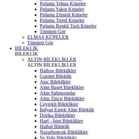
Pırlanta Tektaş Küpeler
Pırlanta Yakut Küpeler
Pırlanta Zümrüt Küpeler
Pırlanta Trend Küpeler
Pırlanta Renkli Taşlı Küpeler
Tümünü Gör
ELMAS KÜPELER
Tümünü Gör
BİLEKLİK
BİLEKLİK
ALTIN BİLEKLİKLER
ALTIN BİLEKLİKLER
Hallow Bileklikler
Gurmet Bileklik
Ataç Bileklikler
Altın Baget Bileklikler
Altın Şahmeranlar
Altın Zincir Bileklikler
Çeyrekli Bileklikler
İtalyan Esnek Altın Bileklik
Dorika Bileklikler
Harf - İsim Bileklikler
Halhal Bileklik
Nazarboncuk Bileklikler
Su Yolu Bileklikler