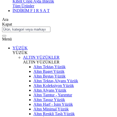
Kibrit Çöpü Ajda Bilezik
Tüm Ürünler
İNDİRİM
F I R S A T
Ara
Kapat
Menü
YÜZÜK
YÜZÜK
ALTIN YÜZÜKLER
ALTIN YÜZÜKLER
Altın Tektaş Yüzük
Altın Baget Yüzük
Altın Beştaş Yüzük
Altın Tektaş Alyans Yüzük
Altın Koleksiyon Yüzük
Altın Alyans Yüzük
Altın Tamtur - Yarımtur
Altın Taşsız Yüzük
Altın Harf - İsim Yüzük
Altın Minimal Yüzük
Altın Renkli Taşlı Yüzük