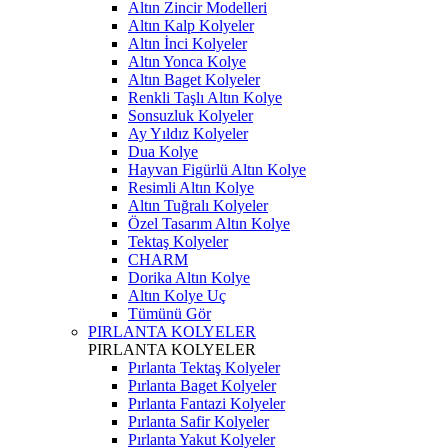
Altın Zincir Modelleri
Altın Kalp Kolyeler
Altın İnci Kolyeler
Altın Yonca Kolye
Altın Baget Kolyeler
Renkli Taşlı Altın Kolye
Sonsuzluk Kolyeler
Ay Yıldız Kolyeler
Dua Kolye
Hayvan Figürlü Altın Kolye
Resimli Altın Kolye
Altın Tuğralı Kolyeler
Özel Tasarım Altın Kolye
Tektaş Kolyeler
CHARM
Dorika Altın Kolye
Altın Kolye Uç
Tümünü Gör
PIRLANTA KOLYELER
PIRLANTA KOLYELER
Pırlanta Tektaş Kolyeler
Pırlanta Baget Kolyeler
Pırlanta Fantazi Kolyeler
Pırlanta Safir Kolyeler
Pırlanta Yakut Kolyeler