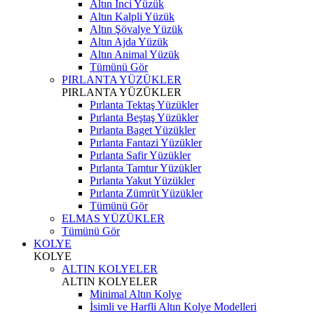
Altın İnci Yüzük
Altın Kalpli Yüzük
Altın Şövalye Yüzük
Altın Ajda Yüzük
Altın Animal Yüzük
Tümünü Gör
PIRLANTA YÜZÜKLER
PIRLANTA YÜZÜKLER
Pırlanta Tektaş Yüzükler
Pırlanta Beştaş Yüzükler
Pırlanta Baget Yüzükler
Pırlanta Fantazi Yüzükler
Pırlanta Safir Yüzükler
Pırlanta Tamtur Yüzükler
Pırlanta Yakut Yüzükler
Pırlanta Zümrüt Yüzükler
Tümünü Gör
ELMAS YÜZÜKLER
Tümünü Gör
KOLYE
KOLYE
ALTIN KOLYELER
ALTIN KOLYELER
Minimal Altın Kolye
İsimli ve Harfli Altın Kolye Modelleri