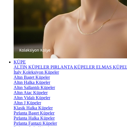
KÜPE
ALTIN KÜPELER
PIRLANTA KÜPELER
ELMAS KÜPE
İtaly Koleksiyon Küpeler
Altın Baget Küpeler
Altın Halka Küpeler
Altın Sallantılı Küpeler
Altın Ataç Küpeler
Altın Vidalı Küpeler
Altın J Küpeler
Klasik Halka Küpeler
Pırlanta Baget Küpeler
Pırlanta Halka Küpeler
Pırlanta Fantazi Küpeler