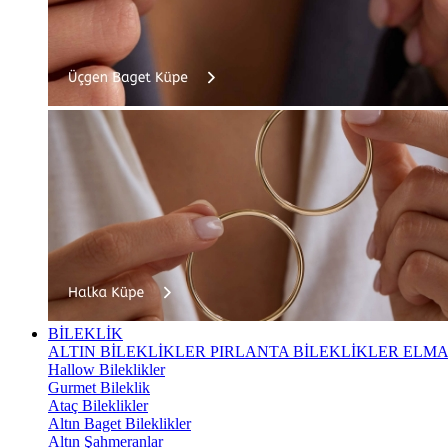
BİLEKLİK
ALTIN BİLEKLİKLER
PIRLANTA BİLEKLİKLER
ELMA
Hallow Bileklikler
Gurmet Bileklik
Ataç Bileklikler
Altın Baget Bileklikler
Altın Şahmeranlar