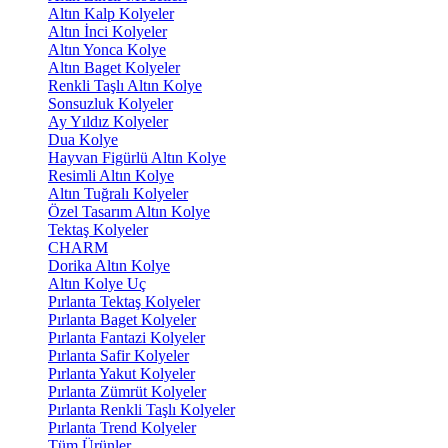
Altın Kalp Kolyeler
Altın İnci Kolyeler
Altın Yonca Kolye
Altın Baget Kolyeler
Renkli Taşlı Altın Kolye
Sonsuzluk Kolyeler
Ay Yıldız Kolyeler
Dua Kolye
Hayvan Figürlü Altın Kolye
Resimli Altın Kolye
Altın Tuğralı Kolyeler
Özel Tasarım Altın Kolye
Tektaş Kolyeler
CHARM
Dorika Altın Kolye
Altın Kolye Uç
Pırlanta Tektaş Kolyeler
Pırlanta Baget Kolyeler
Pırlanta Fantazi Kolyeler
Pırlanta Safir Kolyeler
Pırlanta Yakut Kolyeler
Pırlanta Zümrüt Kolyeler
Pırlanta Renkli Taşlı Kolyeler
Pırlanta Trend Kolyeler
Tüm Ürünler