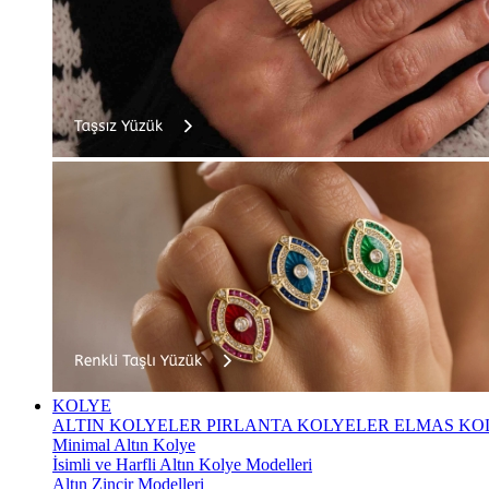
KOLYE
ALTIN KOLYELER
PIRLANTA KOLYELER
ELMAS KO
Minimal Altın Kolye
İsimli ve Harfli Altın Kolye Modelleri
Altın Zincir Modelleri