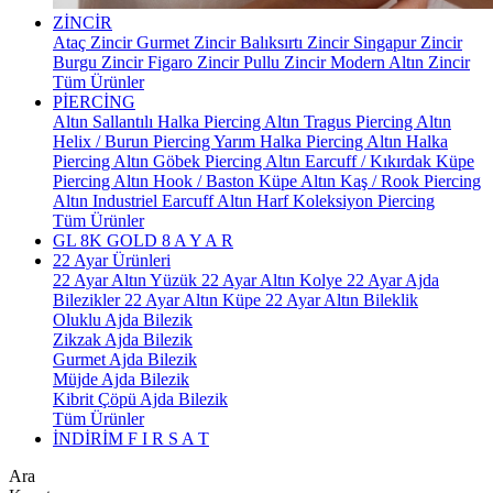
ZİNCİR
Ataç Zincir
Gurmet Zincir
Balıksırtı Zincir
Singapur Zincir
Burgu Zincir
Figaro Zincir
Pullu Zincir
Modern Altın Zincir
Tüm Ürünler
PİERCİNG
Altın Sallantılı Halka Piercing
Altın Tragus Piercing
Altın
Helix / Burun Piercing
Yarım Halka Piercing
Altın Halka
Piercing
Altın Göbek Piercing
Altın Earcuff / Kıkırdak Küpe
Piercing
Altın Hook / Baston Küpe
Altın Kaş / Rook Piercing
Altın Industriel Earcuff
Altın Harf Koleksiyon Piercing
Tüm Ürünler
GL 8K GOLD
8 A Y A R
22 Ayar Ürünleri
22 Ayar Altın Yüzük
22 Ayar Altın Kolye
22 Ayar Ajda
Bilezikler
22 Ayar Altın Küpe
22 Ayar Altın Bileklik
Oluklu Ajda Bilezik
Zikzak Ajda Bilezik
Gurmet Ajda Bilezik
Müjde Ajda Bilezik
Kibrit Çöpü Ajda Bilezik
Tüm Ürünler
İNDİRİM
F I R S A T
Ara