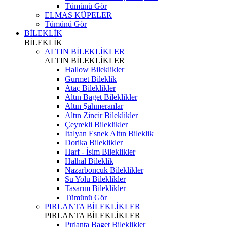
Tümünü Gör
ELMAS KÜPELER
Tümünü Gör
BİLEKLİK
BİLEKLİK
ALTIN BİLEKLİKLER
ALTIN BİLEKLİKLER
Hallow Bileklikler
Gurmet Bileklik
Ataç Bileklikler
Altın Baget Bileklikler
Altın Şahmeranlar
Altın Zincir Bileklikler
Çeyrekli Bileklikler
İtalyan Esnek Altın Bileklik
Dorika Bileklikler
Harf - İsim Bileklikler
Halhal Bileklik
Nazarboncuk Bileklikler
Su Yolu Bileklikler
Tasarım Bileklikler
Tümünü Gör
PIRLANTA BİLEKLİKLER
PIRLANTA BİLEKLİKLER
Pırlanta Baget Bileklikler