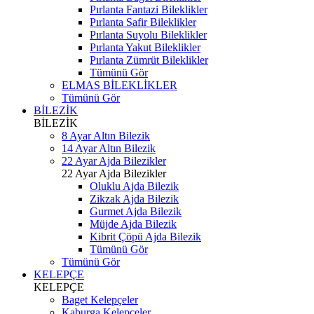
Pırlanta Fantazi Bileklikler
Pırlanta Safir Bileklikler
Pırlanta Suyolu Bileklikler
Pırlanta Yakut Bileklikler
Pırlanta Zümrüt Bileklikler
Tümünü Gör
ELMAS BİLEKLİKLER
Tümünü Gör
BİLEZİK
BİLEZİK
8 Ayar Altın Bilezik
14 Ayar Altın Bilezik
22 Ayar Ajda Bilezikler
22 Ayar Ajda Bilezikler
Oluklu Ajda Bilezik
Zikzak Ajda Bilezik
Gurmet Ajda Bilezik
Müjde Ajda Bilezik
Kibrit Çöpü Ajda Bilezik
Tümünü Gör
Tümünü Gör
KELEPÇE
KELEPÇE
Baget Kelepçeler
Kaburga Kelepçeler