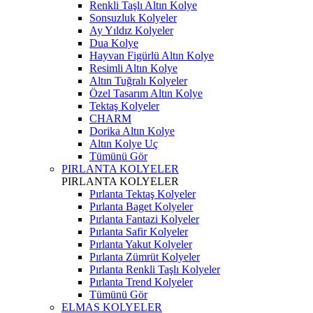
Renkli Taşlı Altın Kolye
Sonsuzluk Kolyeler
Ay Yıldız Kolyeler
Dua Kolye
Hayvan Figürlü Altın Kolye
Resimli Altın Kolye
Altın Tuğralı Kolyeler
Özel Tasarım Altın Kolye
Tektaş Kolyeler
CHARM
Dorika Altın Kolye
Altın Kolye Uç
Tümünü Gör
PIRLANTA KOLYELER
PIRLANTA KOLYELER
Pırlanta Tektaş Kolyeler
Pırlanta Baget Kolyeler
Pırlanta Fantazi Kolyeler
Pırlanta Safir Kolyeler
Pırlanta Yakut Kolyeler
Pırlanta Zümrüt Kolyeler
Pırlanta Renkli Taşlı Kolyeler
Pırlanta Trend Kolyeler
Tümünü Gör
ELMAS KOLYELER