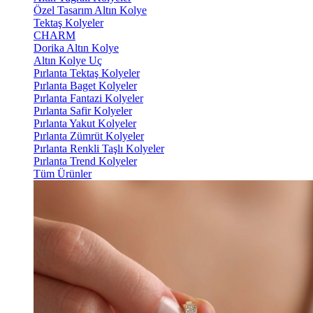
Özel Tasarım Altın Kolye
Tektaş Kolyeler
CHARM
Dorika Altın Kolye
Altın Kolye Uç
Pırlanta Tektaş Kolyeler
Pırlanta Baget Kolyeler
Pırlanta Fantazi Kolyeler
Pırlanta Safir Kolyeler
Pırlanta Yakut Kolyeler
Pırlanta Zümrüt Kolyeler
Pırlanta Renkli Taşlı Kolyeler
Pırlanta Trend Kolyeler
Tüm Ürünler