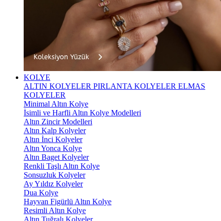
KOLYE
ALTIN KOLYELER
PIRLANTA KOLYELER
ELMAS
KOLYELER
Minimal Altın Kolye
İsimli ve Harfli Altın Kolye Modelleri
Altın Zincir Modelleri
Altın Kalp Kolyeler
Altın İnci Kolyeler
Altın Yonca Kolye
Altın Baget Kolyeler
Renkli Taşlı Altın Kolye
Sonsuzluk Kolyeler
Ay Yıldız Kolyeler
Dua Kolye
Hayvan Figürlü Altın Kolye
Resimli Altın Kolye
Altın Tuğralı Kolyeler