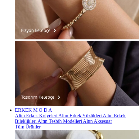
ERKEK
M O D A
Altın Erkek Kolyeleri
Altın Erkek Yüzükleri
Altın Erkek
Bileklikleri
Altın Tesbih Modelleri
Altın Aksesuar
Tüm Ürünler