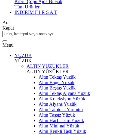
Kibrit Çöpü Ajda Bilezik
Tüm Ürünler
İNDİRİM
F I R S A T
Ara
Kapat
Menü
YÜZÜK
YÜZÜK
ALTIN YÜZÜKLER
ALTIN YÜZÜKLER
Altın Tektaş Yüzük
Altın Baget Yüzük
Altın Beştaş Yüzük
Altın Tektaş Alyans Yüzük
Altın Koleksiyon Yüzük
Altın Alyans Yüzük
Altın Tamtur - Yarımtur
Altın Taşsız Yüzük
Altın Harf - İsim Yüzük
Altın Minimal Yüzük
Altın Renkli Taşlı Yüzük