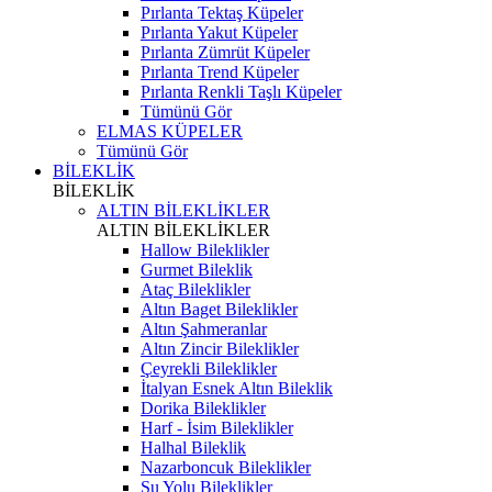
Pırlanta Tektaş Küpeler
Pırlanta Yakut Küpeler
Pırlanta Zümrüt Küpeler
Pırlanta Trend Küpeler
Pırlanta Renkli Taşlı Küpeler
Tümünü Gör
ELMAS KÜPELER
Tümünü Gör
BİLEKLİK
BİLEKLİK
ALTIN BİLEKLİKLER
ALTIN BİLEKLİKLER
Hallow Bileklikler
Gurmet Bileklik
Ataç Bileklikler
Altın Baget Bileklikler
Altın Şahmeranlar
Altın Zincir Bileklikler
Çeyrekli Bileklikler
İtalyan Esnek Altın Bileklik
Dorika Bileklikler
Harf - İsim Bileklikler
Halhal Bileklik
Nazarboncuk Bileklikler
Su Yolu Bileklikler