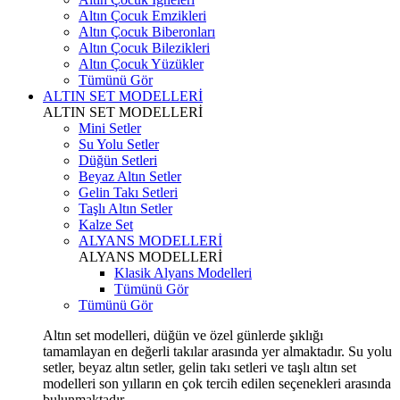
Altın Çocuk Emzikleri
Altın Çocuk Biberonları
Altın Çocuk Bilezikleri
Altın Çocuk Yüzükler
Tümünü Gör
ALTIN SET MODELLERİ
ALTIN SET MODELLERİ
Mini Setler
Su Yolu Setler
Düğün Setleri
Beyaz Altın Setler
Gelin Takı Setleri
Taşlı Altın Setler
Kalze Set
ALYANS MODELLERİ
ALYANS MODELLERİ
Klasik Alyans Modelleri
Tümünü Gör
Tümünü Gör
Altın set modelleri, düğün ve özel günlerde şıklığı
tamamlayan en değerli takılar arasında yer almaktadır. Su yolu
setler, beyaz altın setler, gelin takı setleri ve taşlı altın set
modelleri son yılların en çok tercih edilen seçenekleri arasında
bulunmaktadır.