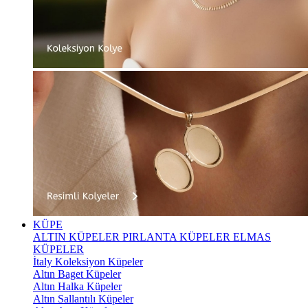
KÜPE
ALTIN KÜPELER
PIRLANTA KÜPELER
ELMAS
KÜPELER
İtaly Koleksiyon Küpeler
Altın Baget Küpeler
Altın Halka Küpeler
Altın Sallantılı Küpeler