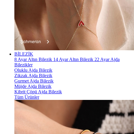
BİLEZİK
8 Ayar Altın Bilezik
14 Ayar Altın Bilezik
22 Ayar Ajda
Bilezikler
Oluklu Ajda Bilezik
Zikzak Ajda Bilezik
Gurmet Ajda Bilezik
Müjde Ajda Bilezik
Kibrit Çöpü Ajda Bilezik
Tüm Ürünler