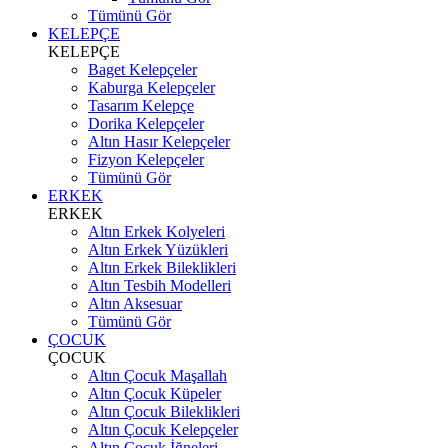
Tümünü Gör
KELEPÇE
KELEPÇE
Baget Kelepçeler
Kaburga Kelepçeler
Tasarım Kelepçe
Dorika Kelepçeler
Altın Hasır Kelepçeler
Fizyon Kelepçeler
Tümünü Gör
ERKEK
ERKEK
Altın Erkek Kolyeleri
Altın Erkek Yüzükleri
Altın Erkek Bileklikleri
Altın Tesbih Modelleri
Altın Aksesuar
Tümünü Gör
ÇOCUK
ÇOCUK
Altın Çocuk Maşallah
Altın Çocuk Küpeler
Altın Çocuk Bileklikleri
Altın Çocuk Kelepçeler
Altın Çocuk İğneleri