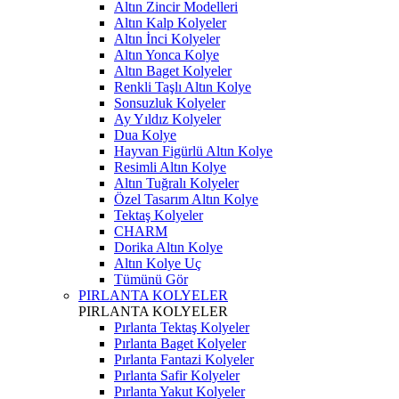
Altın Zincir Modelleri
Altın Kalp Kolyeler
Altın İnci Kolyeler
Altın Yonca Kolye
Altın Baget Kolyeler
Renkli Taşlı Altın Kolye
Sonsuzluk Kolyeler
Ay Yıldız Kolyeler
Dua Kolye
Hayvan Figürlü Altın Kolye
Resimli Altın Kolye
Altın Tuğralı Kolyeler
Özel Tasarım Altın Kolye
Tektaş Kolyeler
CHARM
Dorika Altın Kolye
Altın Kolye Uç
Tümünü Gör
PIRLANTA KOLYELER
PIRLANTA KOLYELER
Pırlanta Tektaş Kolyeler
Pırlanta Baget Kolyeler
Pırlanta Fantazi Kolyeler
Pırlanta Safir Kolyeler
Pırlanta Yakut Kolyeler