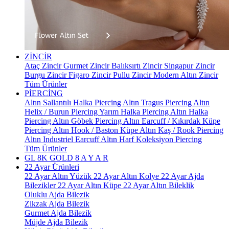
ZİNCİR
Ataç Zincir
Gurmet Zincir
Balıksırtı Zincir
Singapur Zincir
Burgu Zincir
Figaro Zincir
Pullu Zincir
Modern Altın Zincir
Tüm Ürünler
PİERCİNG
Altın Sallantılı Halka Piercing
Altın Tragus Piercing
Altın
Helix / Burun Piercing
Yarım Halka Piercing
Altın Halka
Piercing
Altın Göbek Piercing
Altın Earcuff / Kıkırdak Küpe
Piercing
Altın Hook / Baston Küpe
Altın Kaş / Rook Piercing
Altın Industriel Earcuff
Altın Harf Koleksiyon Piercing
Tüm Ürünler
GL 8K GOLD
8 A Y A R
22 Ayar Ürünleri
22 Ayar Altın Yüzük
22 Ayar Altın Kolye
22 Ayar Ajda
Bilezikler
22 Ayar Altın Küpe
22 Ayar Altın Bileklik
Oluklu Ajda Bilezik
Zikzak Ajda Bilezik
Gurmet Ajda Bilezik
Müjde Ajda Bilezik