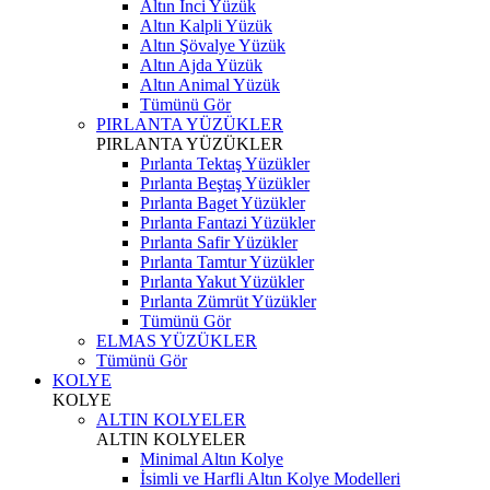
Altın İnci Yüzük
Altın Kalpli Yüzük
Altın Şövalye Yüzük
Altın Ajda Yüzük
Altın Animal Yüzük
Tümünü Gör
PIRLANTA YÜZÜKLER
PIRLANTA YÜZÜKLER
Pırlanta Tektaş Yüzükler
Pırlanta Beştaş Yüzükler
Pırlanta Baget Yüzükler
Pırlanta Fantazi Yüzükler
Pırlanta Safir Yüzükler
Pırlanta Tamtur Yüzükler
Pırlanta Yakut Yüzükler
Pırlanta Zümrüt Yüzükler
Tümünü Gör
ELMAS YÜZÜKLER
Tümünü Gör
KOLYE
KOLYE
ALTIN KOLYELER
ALTIN KOLYELER
Minimal Altın Kolye
İsimli ve Harfli Altın Kolye Modelleri