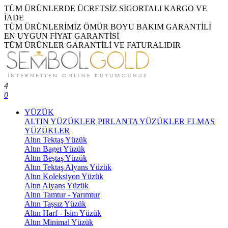
TÜM ÜRÜNLERDE ÜCRETSİZ SİGORTALI KARGO VE
İADE
TÜM ÜRÜNLERİMİZ ÖMÜR BOYU BAKIM GARANTİLİ
EN UYGUN FİYAT GARANTİSİ
TÜM ÜRÜNLER GARANTİLİ VE FATURALIDIR
4
0
YÜZÜK
ALTIN YÜZÜKLER
PIRLANTA YÜZÜKLER
ELMAS
YÜZÜKLER
Altın Tektaş Yüzük
Altın Baget Yüzük
Altın Beştaş Yüzük
Altın Tektaş Alyans Yüzük
Altın Koleksiyon Yüzük
Altın Alyans Yüzük
Altın Tamtur - Yarımtur
Altın Taşsız Yüzük
Altın Harf - İsim Yüzük
Altın Minimal Yüzük