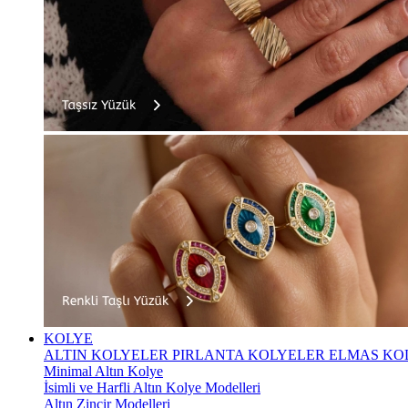
KOLYE
ALTIN KOLYELER
PIRLANTA KOLYELER
ELMAS KO
Minimal Altın Kolye
İsimli ve Harfli Altın Kolye Modelleri
Altın Zincir Modelleri