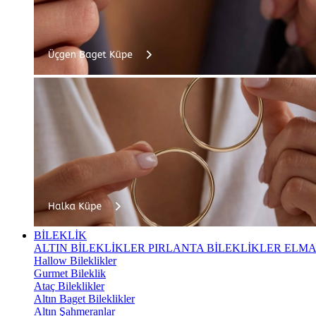
BİLEKLİK
ALTIN BİLEKLİKLER
PIRLANTA BİLEKLİKLER
ELMA
Hallow Bileklikler
Gurmet Bileklik
Ataç Bileklikler
Altın Baget Bileklikler
Altın Şahmeranlar