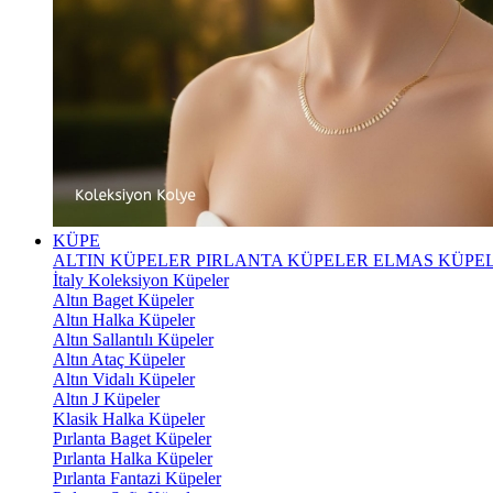
KÜPE
ALTIN KÜPELER
PIRLANTA KÜPELER
ELMAS KÜPE
İtaly Koleksiyon Küpeler
Altın Baget Küpeler
Altın Halka Küpeler
Altın Sallantılı Küpeler
Altın Ataç Küpeler
Altın Vidalı Küpeler
Altın J Küpeler
Klasik Halka Küpeler
Pırlanta Baget Küpeler
Pırlanta Halka Küpeler
Pırlanta Fantazi Küpeler