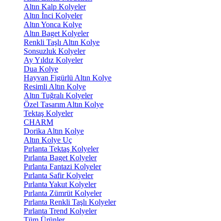
Altın Kalp Kolyeler
Altın İnci Kolyeler
Altın Yonca Kolye
Altın Baget Kolyeler
Renkli Taşlı Altın Kolye
Sonsuzluk Kolyeler
Ay Yıldız Kolyeler
Dua Kolye
Hayvan Figürlü Altın Kolye
Resimli Altın Kolye
Altın Tuğralı Kolyeler
Özel Tasarım Altın Kolye
Tektaş Kolyeler
CHARM
Dorika Altın Kolye
Altın Kolye Uç
Pırlanta Tektaş Kolyeler
Pırlanta Baget Kolyeler
Pırlanta Fantazi Kolyeler
Pırlanta Safir Kolyeler
Pırlanta Yakut Kolyeler
Pırlanta Zümrüt Kolyeler
Pırlanta Renkli Taşlı Kolyeler
Pırlanta Trend Kolyeler
Tüm Ürünler