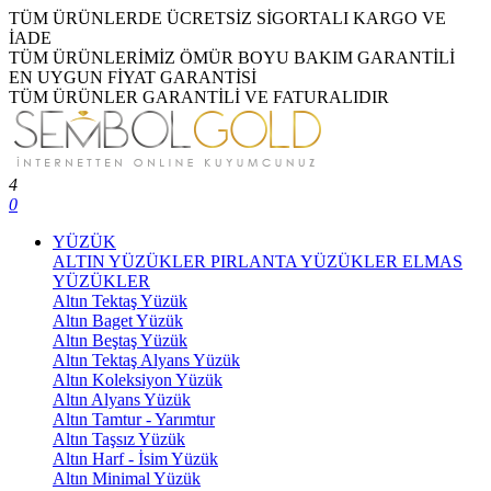
TÜM ÜRÜNLERDE ÜCRETSİZ SİGORTALI KARGO VE
İADE
TÜM ÜRÜNLERİMİZ ÖMÜR BOYU BAKIM GARANTİLİ
EN UYGUN FİYAT GARANTİSİ
TÜM ÜRÜNLER GARANTİLİ VE FATURALIDIR
4
0
YÜZÜK
ALTIN YÜZÜKLER
PIRLANTA YÜZÜKLER
ELMAS
YÜZÜKLER
Altın Tektaş Yüzük
Altın Baget Yüzük
Altın Beştaş Yüzük
Altın Tektaş Alyans Yüzük
Altın Koleksiyon Yüzük
Altın Alyans Yüzük
Altın Tamtur - Yarımtur
Altın Taşsız Yüzük
Altın Harf - İsim Yüzük
Altın Minimal Yüzük