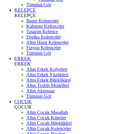
Tümünü Gör
KELEPÇE
KELEPÇE
Baget Kelepçeler
Kaburga Kelepçeler
Tasarım Kelepçe
Dorika Kelepçeler
Altın Hasır Kelepçeler
Fizyon Kelepçeler
Tümünü Gör
ERKEK
ERKEK
Altın Erkek Kolyeleri
Altın Erkek Yüzükleri
Altın Erkek Bileklikleri
Altın Tesbih Modelleri
Altın Aksesuar
Tümünü Gör
ÇOCUK
ÇOCUK
Altın Çocuk Maşallah
Altın Çocuk Küpeler
Altın Çocuk Bileklikleri
Altın Çocuk Kelepçeler
Altın Çocuk İğneleri