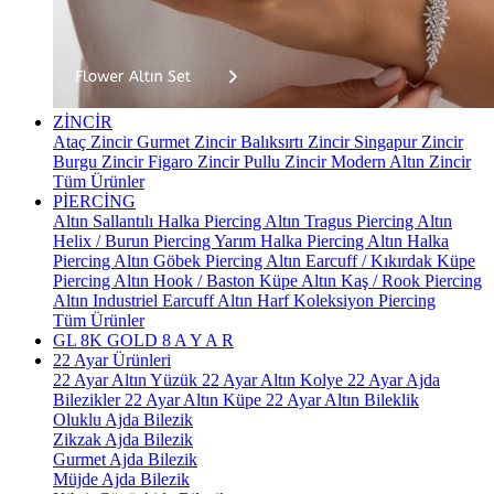
ZİNCİR
Ataç Zincir
Gurmet Zincir
Balıksırtı Zincir
Singapur Zincir
Burgu Zincir
Figaro Zincir
Pullu Zincir
Modern Altın Zincir
Tüm Ürünler
PİERCİNG
Altın Sallantılı Halka Piercing
Altın Tragus Piercing
Altın
Helix / Burun Piercing
Yarım Halka Piercing
Altın Halka
Piercing
Altın Göbek Piercing
Altın Earcuff / Kıkırdak Küpe
Piercing
Altın Hook / Baston Küpe
Altın Kaş / Rook Piercing
Altın Industriel Earcuff
Altın Harf Koleksiyon Piercing
Tüm Ürünler
GL 8K GOLD
8 A Y A R
22 Ayar Ürünleri
22 Ayar Altın Yüzük
22 Ayar Altın Kolye
22 Ayar Ajda
Bilezikler
22 Ayar Altın Küpe
22 Ayar Altın Bileklik
Oluklu Ajda Bilezik
Zikzak Ajda Bilezik
Gurmet Ajda Bilezik
Müjde Ajda Bilezik