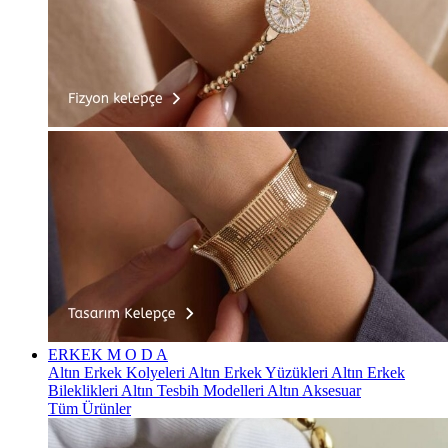
ERKEK
M O D A
Altın Erkek Kolyeleri
Altın Erkek Yüzükleri
Altın Erkek
Bileklikleri
Altın Tesbih Modelleri
Altın Aksesuar
Tüm Ürünler