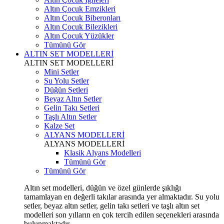
Altın Çocuk Emzikleri
Altın Çocuk Biberonları
Altın Çocuk Bilezikleri
Altın Çocuk Yüzükler
Tümünü Gör
ALTIN SET MODELLERİ
ALTIN SET MODELLERİ
Mini Setler
Su Yolu Setler
Düğün Setleri
Beyaz Altın Setler
Gelin Takı Setleri
Taşlı Altın Setler
Kalze Set
ALYANS MODELLERİ
ALYANS MODELLERİ
Klasik Alyans Modelleri
Tümünü Gör
Tümünü Gör
Altın set modelleri, düğün ve özel günlerde şıklığı
tamamlayan en değerli takılar arasında yer almaktadır. Su yolu
setler, beyaz altın setler, gelin takı setleri ve taşlı altın set
modelleri son yılların en çok tercih edilen seçenekleri arasında
bulunmaktadır.