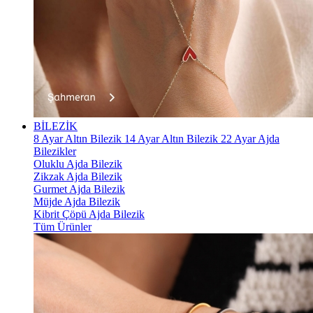
BİLEZİK
8 Ayar Altın Bilezik
14 Ayar Altın Bilezik
22 Ayar Ajda
Bilezikler
Oluklu Ajda Bilezik
Zikzak Ajda Bilezik
Gurmet Ajda Bilezik
Müjde Ajda Bilezik
Kibrit Çöpü Ajda Bilezik
Tüm Ürünler