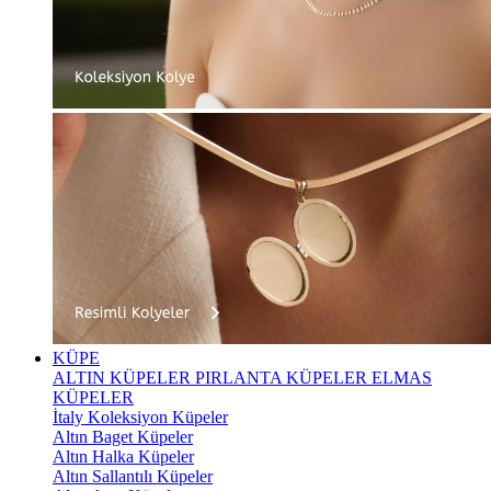
KÜPE
ALTIN KÜPELER
PIRLANTA KÜPELER
ELMAS
KÜPELER
İtaly Koleksiyon Küpeler
Altın Baget Küpeler
Altın Halka Küpeler
Altın Sallantılı Küpeler