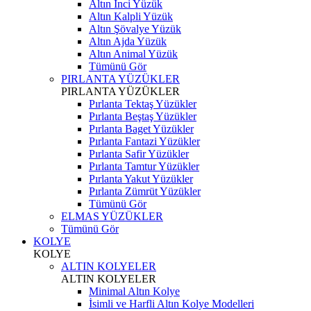
Altın İnci Yüzük
Altın Kalpli Yüzük
Altın Şövalye Yüzük
Altın Ajda Yüzük
Altın Animal Yüzük
Tümünü Gör
PIRLANTA YÜZÜKLER
PIRLANTA YÜZÜKLER
Pırlanta Tektaş Yüzükler
Pırlanta Beştaş Yüzükler
Pırlanta Baget Yüzükler
Pırlanta Fantazi Yüzükler
Pırlanta Safir Yüzükler
Pırlanta Tamtur Yüzükler
Pırlanta Yakut Yüzükler
Pırlanta Zümrüt Yüzükler
Tümünü Gör
ELMAS YÜZÜKLER
Tümünü Gör
KOLYE
KOLYE
ALTIN KOLYELER
ALTIN KOLYELER
Minimal Altın Kolye
İsimli ve Harfli Altın Kolye Modelleri