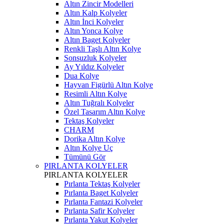
Altın Zincir Modelleri
Altın Kalp Kolyeler
Altın İnci Kolyeler
Altın Yonca Kolye
Altın Baget Kolyeler
Renkli Taşlı Altın Kolye
Sonsuzluk Kolyeler
Ay Yıldız Kolyeler
Dua Kolye
Hayvan Figürlü Altın Kolye
Resimli Altın Kolye
Altın Tuğralı Kolyeler
Özel Tasarım Altın Kolye
Tektaş Kolyeler
CHARM
Dorika Altın Kolye
Altın Kolye Uç
Tümünü Gör
PIRLANTA KOLYELER
PIRLANTA KOLYELER
Pırlanta Tektaş Kolyeler
Pırlanta Baget Kolyeler
Pırlanta Fantazi Kolyeler
Pırlanta Safir Kolyeler
Pırlanta Yakut Kolyeler