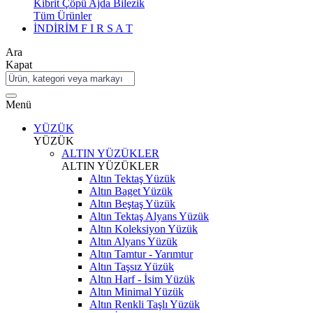
Kibrit Çöpü Ajda Bilezik
Tüm Ürünler
İNDİRİM
F I R S A T
Ara
Kapat
Menü
YÜZÜK
YÜZÜK
ALTIN YÜZÜKLER
ALTIN YÜZÜKLER
Altın Tektaş Yüzük
Altın Baget Yüzük
Altın Beştaş Yüzük
Altın Tektaş Alyans Yüzük
Altın Koleksiyon Yüzük
Altın Alyans Yüzük
Altın Tamtur - Yarımtur
Altın Taşsız Yüzük
Altın Harf - İsim Yüzük
Altın Minimal Yüzük
Altın Renkli Taşlı Yüzük