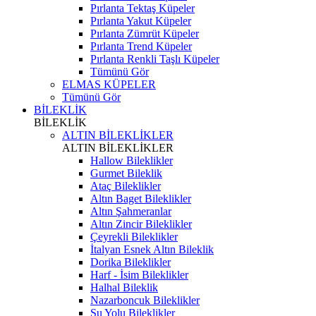
Pırlanta Tektaş Küpeler
Pırlanta Yakut Küpeler
Pırlanta Zümrüt Küpeler
Pırlanta Trend Küpeler
Pırlanta Renkli Taşlı Küpeler
Tümünü Gör
ELMAS KÜPELER
Tümünü Gör
BİLEKLİK
BİLEKLİK
ALTIN BİLEKLİKLER
ALTIN BİLEKLİKLER
Hallow Bileklikler
Gurmet Bileklik
Ataç Bileklikler
Altın Baget Bileklikler
Altın Şahmeranlar
Altın Zincir Bileklikler
Çeyrekli Bileklikler
İtalyan Esnek Altın Bileklik
Dorika Bileklikler
Harf - İsim Bileklikler
Halhal Bileklik
Nazarboncuk Bileklikler
Su Yolu Bileklikler