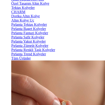
Özel Tasarım Altın Kolye
Tektaş Kolyeler
CHARM
Dorika Altın Kolye
Altın Kolye Uç
Pırlanta Tektaş Kolyeler
Pırlanta Baget Kolyeler
Pırlanta Fantazi Kolyeler
Pırlanta Safir Kolyeler
Pırlanta Yakut Kolyeler
Pırlanta Zümrüt Kolyeler
Pırlanta Renkli Taşlı Kolyeler
Pırlanta Trend Kolyeler
Tüm Ürünler