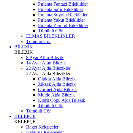
Pırlanta Fantazi Bileklikler
Pırlanta Safir Bileklikler
Pırlanta Suyolu Bileklikler
Pırlanta Yakut Bileklikler
Pırlanta Zümrüt Bileklikler
Tümünü Gör
ELMAS BİLEKLİKLER
Tümünü Gör
BİLEZİK
BİLEZİK
8 Ayar Altın Bilezik
14 Ayar Altın Bilezik
22 Ayar Ajda Bilezikler
22 Ayar Ajda Bilezikler
Oluklu Ajda Bilezik
Zikzak Ajda Bilezik
Gurmet Ajda Bilezik
Müjde Ajda Bilezik
Kibrit Çöpü Ajda Bilezik
Tümünü Gör
Tümünü Gör
KELEPÇE
KELEPÇE
Baget Kelepçeler
Kaburga Kelepçeler