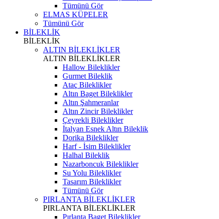
Tümünü Gör
ELMAS KÜPELER
Tümünü Gör
BİLEKLİK
BİLEKLİK
ALTIN BİLEKLİKLER
ALTIN BİLEKLİKLER
Hallow Bileklikler
Gurmet Bileklik
Ataç Bileklikler
Altın Baget Bileklikler
Altın Şahmeranlar
Altın Zincir Bileklikler
Çeyrekli Bileklikler
İtalyan Esnek Altın Bileklik
Dorika Bileklikler
Harf - İsim Bileklikler
Halhal Bileklik
Nazarboncuk Bileklikler
Su Yolu Bileklikler
Tasarım Bileklikler
Tümünü Gör
PIRLANTA BİLEKLİKLER
PIRLANTA BİLEKLİKLER
Pırlanta Baget Bileklikler