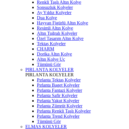
Renkli Taşlı Altın Kolye
Sonsuzluk Kolyeler
Ay Yıldız Kolyeler
Dua Kolye
Hayvan Figürlü Altın Kolye
Resimli Altın Kolye
Altın Tuğralı Kolyeler
Özel Tasarım Altın Kolye
Tektaş Kolyeler
CHARM
Dorika Altın Kolye
Altın Kolye Uç
Tümünü Gör
PIRLANTA KOLYELER
PIRLANTA KOLYELER
Pırlanta Tektaş Kolyeler
Pırlanta Baget Kolyeler
Pırlanta Fantazi Kolyeler
Pırlanta Safir Kolyeler
Pırlanta Yakut Kolyeler
Pırlanta Zümrüt Kolyeler
Pırlanta Renkli Taşlı Kolyeler
Pırlanta Trend Kolyeler
Tümünü Gör
ELMAS KOLYELER