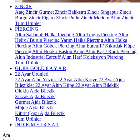
ZİNCİR
Ataç Zincir
Gurmet Zincir
Balıksırtı Zincir
Singapur Zincir
Burgu Zincir
Figaro Zincir
Pullu Zincir
Modern Altın Zincir
Tüm Ürünler
PİERCİNG
Altın Sallantılı Halka Piercing
Altın Tragus Piercing
Altın
Helix / Burun Piercing
Yarım Halka Piercing
Altın Halka
Piercing
Altın Göbek Piercing
Altın Earcuff / Kıkırdak Küpe
Piercing
Altın Hook / Baston Küpe
Altın Kaş / Rook Piercing
Altın Industriel Earcuff
Altın Harf Koleksiyon Piercing
Tüm Ürünler
GL 8K GOLD
8 A Y A R
22 Ayar Ürünleri
22 Ayar Altın Yüzük
22 Ayar Altın Kolye
22 Ayar Ajda
Bilezikler
22 Ayar Altın Küpe
22 Ayar Altın Bileklik
Oluklu Ajda Bilezik
Zikzak Ajda Bilezik
Gurmet Ajda Bilezik
Müjde Ajda Bilezik
Kibrit Çöpü Ajda Bilezik
Tüm Ürünler
İNDİRİM
F I R S A T
Ara