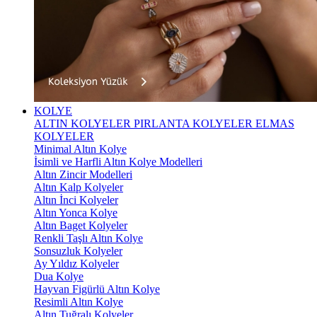
KOLYE
ALTIN KOLYELER
PIRLANTA KOLYELER
ELMAS
KOLYELER
Minimal Altın Kolye
İsimli ve Harfli Altın Kolye Modelleri
Altın Zincir Modelleri
Altın Kalp Kolyeler
Altın İnci Kolyeler
Altın Yonca Kolye
Altın Baget Kolyeler
Renkli Taşlı Altın Kolye
Sonsuzluk Kolyeler
Ay Yıldız Kolyeler
Dua Kolye
Hayvan Figürlü Altın Kolye
Resimli Altın Kolye
Altın Tuğralı Kolyeler