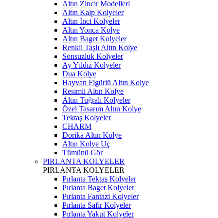
Altın Zincir Modelleri
Altın Kalp Kolyeler
Altın İnci Kolyeler
Altın Yonca Kolye
Altın Baget Kolyeler
Renkli Taşlı Altın Kolye
Sonsuzluk Kolyeler
Ay Yıldız Kolyeler
Dua Kolye
Hayvan Figürlü Altın Kolye
Resimli Altın Kolye
Altın Tuğralı Kolyeler
Özel Tasarım Altın Kolye
Tektaş Kolyeler
CHARM
Dorika Altın Kolye
Altın Kolye Uç
Tümünü Gör
PIRLANTA KOLYELER
PIRLANTA KOLYELER
Pırlanta Tektaş Kolyeler
Pırlanta Baget Kolyeler
Pırlanta Fantazi Kolyeler
Pırlanta Safir Kolyeler
Pırlanta Yakut Kolyeler