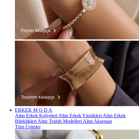
ERKEK
M O D A
Altın Erkek Kolyeleri
Altın Erkek Yüzükleri
Altın Erkek
Bileklikleri
Altın Tesbih Modelleri
Altın Aksesuar
Tüm Ürünler