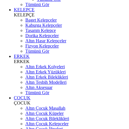
Tümünü Gör
KELEPÇE
KELEPÇE
Baget Kelepçeler
Kaburga Kelepçeler
Tasarım Kelepçe
Dorika Kelepçeler
Altın Hasır Kelepçeler
Fizyon Kelepçeler
Tümünü Gör
ERKEK
ERKEK
Altın Erkek Kolyeleri
Altın Erkek Yüzükleri
Altın Erkek Bileklikleri
Altın Tesbih Modelleri
Altın Aksesuar
Tümünü Gör
ÇOCUK
ÇOCUK
Altın Çocuk Maşallah
Altın Çocuk Küpeler
Altın Çocuk Bileklikleri
Altın Çocuk Kelepçeler
Altın Çocuk İğneleri