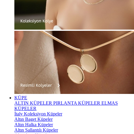
KÜPE
ALTIN KÜPELER
PIRLANTA KÜPELER
ELMAS
KÜPELER
İtaly Koleksiyon Küpeler
Altın Baget Küpeler
Altın Halka Küpeler
Altın Sallantılı Küpeler