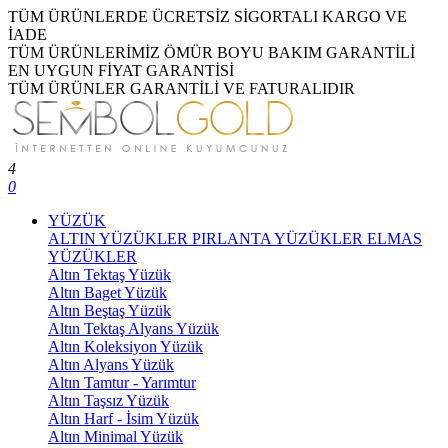
TÜM ÜRÜNLERDE ÜCRETSİZ SİGORTALI KARGO VE
İADE
TÜM ÜRÜNLERİMİZ ÖMÜR BOYU BAKIM GARANTİLİ
EN UYGUN FİYAT GARANTİSİ
TÜM ÜRÜNLER GARANTİLİ VE FATURALIDIR
4
0
YÜZÜK
ALTIN YÜZÜKLER
PIRLANTA YÜZÜKLER
ELMAS
YÜZÜKLER
Altın Tektaş Yüzük
Altın Baget Yüzük
Altın Beştaş Yüzük
Altın Tektaş Alyans Yüzük
Altın Koleksiyon Yüzük
Altın Alyans Yüzük
Altın Tamtur - Yarımtur
Altın Taşsız Yüzük
Altın Harf - İsim Yüzük
Altın Minimal Yüzük