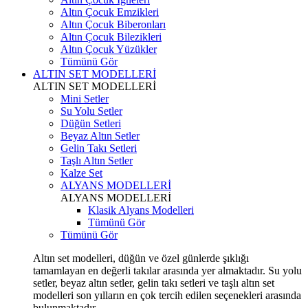
Altın Çocuk Emzikleri
Altın Çocuk Biberonları
Altın Çocuk Bilezikleri
Altın Çocuk Yüzükler
Tümünü Gör
ALTIN SET MODELLERİ
ALTIN SET MODELLERİ
Mini Setler
Su Yolu Setler
Düğün Setleri
Beyaz Altın Setler
Gelin Takı Setleri
Taşlı Altın Setler
Kalze Set
ALYANS MODELLERİ
ALYANS MODELLERİ
Klasik Alyans Modelleri
Tümünü Gör
Tümünü Gör
Altın set modelleri, düğün ve özel günlerde şıklığı
tamamlayan en değerli takılar arasında yer almaktadır. Su yolu
setler, beyaz altın setler, gelin takı setleri ve taşlı altın set
modelleri son yılların en çok tercih edilen seçenekleri arasında
bulunmaktadır.