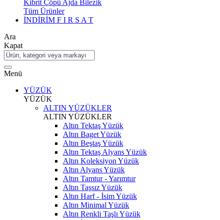
Kibrit Çöpü Ajda Bilezik
Tüm Ürünler
İNDİRİM
F I R S A T
Ara
Kapat
Menü
YÜZÜK
YÜZÜK
ALTIN YÜZÜKLER
ALTIN YÜZÜKLER
Altın Tektaş Yüzük
Altın Baget Yüzük
Altın Beştaş Yüzük
Altın Tektaş Alyans Yüzük
Altın Koleksiyon Yüzük
Altın Alyans Yüzük
Altın Tamtur - Yarımtur
Altın Taşsız Yüzük
Altın Harf - İsim Yüzük
Altın Minimal Yüzük
Altın Renkli Taşlı Yüzük