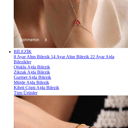
BİLEZİK
8 Ayar Altın Bilezik
14 Ayar Altın Bilezik
22 Ayar Ajda
Bilezikler
Oluklu Ajda Bilezik
Zikzak Ajda Bilezik
Gurmet Ajda Bilezik
Müjde Ajda Bilezik
Kibrit Çöpü Ajda Bilezik
Tüm Ürünler