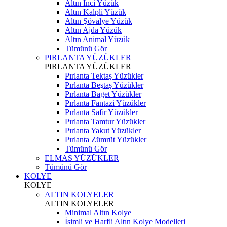
Altın İnci Yüzük
Altın Kalpli Yüzük
Altın Şövalye Yüzük
Altın Ajda Yüzük
Altın Animal Yüzük
Tümünü Gör
PIRLANTA YÜZÜKLER
PIRLANTA YÜZÜKLER
Pırlanta Tektaş Yüzükler
Pırlanta Beştaş Yüzükler
Pırlanta Baget Yüzükler
Pırlanta Fantazi Yüzükler
Pırlanta Safir Yüzükler
Pırlanta Tamtur Yüzükler
Pırlanta Yakut Yüzükler
Pırlanta Zümrüt Yüzükler
Tümünü Gör
ELMAS YÜZÜKLER
Tümünü Gör
KOLYE
KOLYE
ALTIN KOLYELER
ALTIN KOLYELER
Minimal Altın Kolye
İsimli ve Harfli Altın Kolye Modelleri