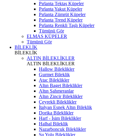
Pırlanta Tektaş Küpeler
Pırlanta Yakut Küpeler
Pırlanta Zümrüt Küpeler
Pırlanta Trend Küpeler
Pırlanta Renkli Taşlı Küpeler
Tümünü Gör
ELMAS KÜPELER
Tümünü Gör
BİLEKLİK
BİLEKLİK
ALTIN BİLEKLİKLER
ALTIN BİLEKLİKLER
Hallow Bileklikler
Gurmet Bileklik
Ataç Bileklikler
Altın Baget Bileklikler
Altın Şahmeranlar
Altın Zincir Bileklikler
Çeyrekli Bileklikler
İtalyan Esnek Altın Bileklik
Dorika Bileklikler
Harf - İsim Bileklikler
Halhal Bileklik
Nazarboncuk Bileklikler
Su Yolu Bileklikler