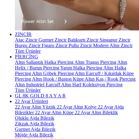
ZİNCİR
Ataç Zincir
Gurmet Zincir
Balıksırtı Zincir
Singapur Zincir
Burgu Zincir
Figaro Zincir
Pullu Zincir
Modern Altın Zincir
Tüm Ürünler
PİERCİNG
Altın Sallantılı Halka Piercing
Altın Tragus Piercing
Altın
Helix / Burun Piercing
Yarım Halka Piercing
Altın Halka
Piercing
Altın Göbek Piercing
Altın Earcuff / Kıkırdak Küpe
Piercing
Altın Hook / Baston Küpe
Altın Kaş / Rook Piercing
Altın Industriel Earcuff
Altın Harf Koleksiyon Piercing
Tüm Ürünler
GL 8K GOLD
8 A Y A R
22 Ayar Ürünleri
22 Ayar Altın Yüzük
22 Ayar Altın Kolye
22 Ayar Ajda
Bilezikler
22 Ayar Altın Küpe
22 Ayar Altın Bileklik
Oluklu Ajda Bilezik
Zikzak Ajda Bilezik
Gurmet Ajda Bilezik
Müjde Ajda Bilezik