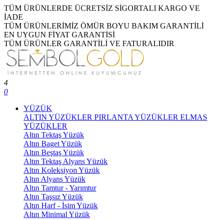
TÜM ÜRÜNLERDE ÜCRETSİZ SİGORTALI KARGO VE
İADE
TÜM ÜRÜNLERİMİZ ÖMÜR BOYU BAKIM GARANTİLİ
EN UYGUN FİYAT GARANTİSİ
TÜM ÜRÜNLER GARANTİLİ VE FATURALIDIR
4
0
YÜZÜK
ALTIN YÜZÜKLER
PIRLANTA YÜZÜKLER
ELMAS
YÜZÜKLER
Altın Tektaş Yüzük
Altın Baget Yüzük
Altın Beştaş Yüzük
Altın Tektaş Alyans Yüzük
Altın Koleksiyon Yüzük
Altın Alyans Yüzük
Altın Tamtur - Yarımtur
Altın Taşsız Yüzük
Altın Harf - İsim Yüzük
Altın Minimal Yüzük