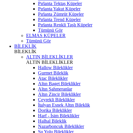
Pırlanta Tektaş Küpeler
Pırlanta Yakut Küpeler
Pırlanta Zümrüt Küpeler
Pırlanta Trend Küpeler
Pırlanta Renkli Taşlı Küpeler
Tümünü Gör
ELMAS KÜPELER
Tümünü Gör
BİLEKLİK
BİLEKLİK
ALTIN BİLEKLİKLER
ALTIN BİLEKLİKLER
Hallow Bileklikler
Gurmet Bileklik
Ataç Bileklikler
Altın Baget Bileklikler
Altın Şahmeranlar
Altın Zincir Bileklikler
Çeyrekli Bileklikler
İtalyan Esnek Altın Bileklik
Dorika Bileklikler
Harf - İsim Bileklikler
Halhal Bileklik
Nazarboncuk Bileklikler
Su Yolu Bileklikler