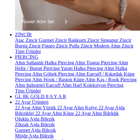
ZİNCİR
Ataç Zincir
Gurmet Zincir
Balıksırtı Zincir
Singapur Zincir
Burgu Zincir
Figaro Zincir
Pullu Zincir
Modern Altın Zincir
Tüm Ürünler
PİERCİNG
Altın Sallantılı Halka Piercing
Altın Tragus Piercing
Altın
Helix / Burun Piercing
Yarım Halka Piercing
Altın Halka
Piercing
Altın Göbek Piercing
Altın Earcuff / Kıkırdak Küpe
Piercing
Altın Hook / Baston Küpe
Altın Kaş / Rook Piercing
Altın Industriel Earcuff
Altın Harf Koleksiyon Piercing
Tüm Ürünler
GL 8K GOLD
8 A Y A R
22 Ayar Ürünleri
22 Ayar Altın Yüzük
22 Ayar Altın Kolye
22 Ayar Ajda
Bilezikler
22 Ayar Altın Küpe
22 Ayar Altın Bileklik
Oluklu Ajda Bilezik
Zikzak Ajda Bilezik
Gurmet Ajda Bilezik
Müjde Ajda Bilezik