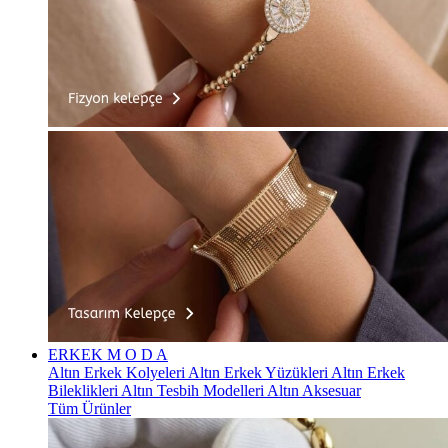
ERKEK
M O D A
Altın Erkek Kolyeleri
Altın Erkek Yüzükleri
Altın Erkek
Bileklikleri
Altın Tesbih Modelleri
Altın Aksesuar
Tüm Ürünler