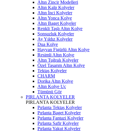
Altın Zincir Modelleri
Altın Kalp Kolyeler
Altın İnci Kolyeler
Altın Yonca Kolye
Altın Baget Kolyeler
Renkli Taşlı Altın Kolye
Sonsuzluk Kolyeler
Ay Yıldız Kolyeler
Dua Kolye
Hayvan Figürlü Altın Kolye
Resimli Altın Kolye
Altın Tuğralı Kolyeler
Özel Tasarım Altın Kolye
Tektaş Kolyeler
CHARM
Dorika Altın Kolye
Altın Kolye Uç
Tümünü Gör
PIRLANTA KOLYELER
PIRLANTA KOLYELER
Pırlanta Tektaş Kolyeler
Pırlanta Baget Kolyeler
Pırlanta Fantazi Kolyeler
Pırlanta Safir Kolyeler
Pırlanta Yakut Kolyeler