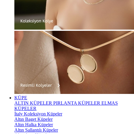
KÜPE
ALTIN KÜPELER
PIRLANTA KÜPELER
ELMAS
KÜPELER
İtaly Koleksiyon Küpeler
Altın Baget Küpeler
Altın Halka Küpeler
Altın Sallantılı Küpeler