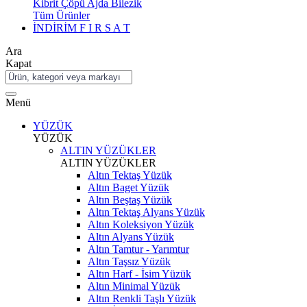
Kibrit Çöpü Ajda Bilezik
Tüm Ürünler
İNDİRİM
F I R S A T
Ara
Kapat
Menü
YÜZÜK
YÜZÜK
ALTIN YÜZÜKLER
ALTIN YÜZÜKLER
Altın Tektaş Yüzük
Altın Baget Yüzük
Altın Beştaş Yüzük
Altın Tektaş Alyans Yüzük
Altın Koleksiyon Yüzük
Altın Alyans Yüzük
Altın Tamtur - Yarımtur
Altın Taşsız Yüzük
Altın Harf - İsim Yüzük
Altın Minimal Yüzük
Altın Renkli Taşlı Yüzük