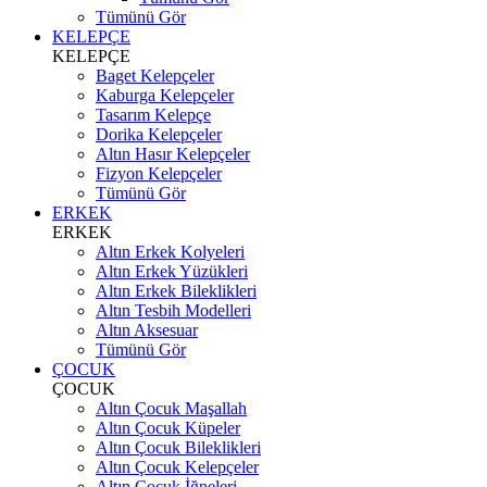
Tümünü Gör
KELEPÇE
KELEPÇE
Baget Kelepçeler
Kaburga Kelepçeler
Tasarım Kelepçe
Dorika Kelepçeler
Altın Hasır Kelepçeler
Fizyon Kelepçeler
Tümünü Gör
ERKEK
ERKEK
Altın Erkek Kolyeleri
Altın Erkek Yüzükleri
Altın Erkek Bileklikleri
Altın Tesbih Modelleri
Altın Aksesuar
Tümünü Gör
ÇOCUK
ÇOCUK
Altın Çocuk Maşallah
Altın Çocuk Küpeler
Altın Çocuk Bileklikleri
Altın Çocuk Kelepçeler
Altın Çocuk İğneleri