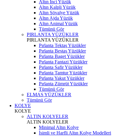
Altın İnci Yüzük
Altın Kalpli Yüzük
Altın Şövalye Yüzük
Altın Ajda Yüzük
Altın Animal Yüzük
Tümünü Gör
PIRLANTA YÜZÜKLER
PIRLANTA YÜZÜKLER
Pırlanta Tektaş Yüzükler
Pırlanta Beştaş Yüzükler
Pırlanta Baget Yüzükler
Pırlanta Fantazi Yüzükler
Pırlanta Safir Yüzükler
Pırlanta Tamtur Yüzükler
Pırlanta Yakut Yüzükler
Pırlanta Zümrüt Yüzükler
Tümünü Gör
ELMAS YÜZÜKLER
Tümünü Gör
KOLYE
KOLYE
ALTIN KOLYELER
ALTIN KOLYELER
Minimal Altın Kolye
İsimli ve Harfli Altın Kolye Modelleri