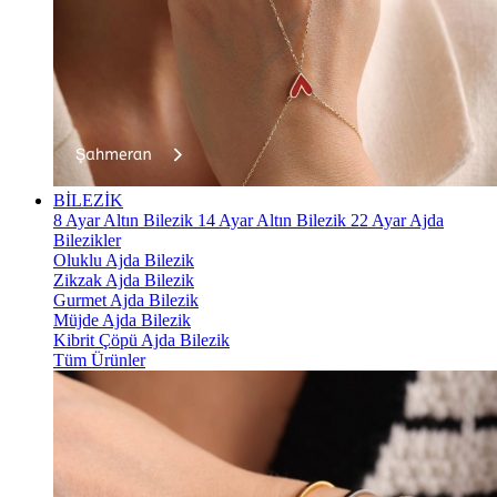
BİLEZİK
8 Ayar Altın Bilezik
14 Ayar Altın Bilezik
22 Ayar Ajda
Bilezikler
Oluklu Ajda Bilezik
Zikzak Ajda Bilezik
Gurmet Ajda Bilezik
Müjde Ajda Bilezik
Kibrit Çöpü Ajda Bilezik
Tüm Ürünler