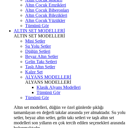
Altın Çocuk Emzikleri
Altın Çocuk Biberonları
Altın Çocuk Bilezikleri
Altın Çocuk Yüzükler
Tümünü Gör
ALTIN SET MODELLERİ
ALTIN SET MODELLERİ
Mini Setler
Su Yolu Setler
Düğün Setleri
Beyaz Altın Setler
Gelin Takı Setleri
Taşlı Altın Setler
Kalze Set
ALYANS MODELLERİ
ALYANS MODELLERİ
Klasik Alyans Modelleri
Tümünü Gör
Tümünü Gör
Altın set modelleri, düğün ve özel günlerde şıklığı
tamamlayan en değerli takılar arasında yer almaktadır. Su yolu
setler, beyaz altın setler, gelin takı setleri ve taşlı altın set
modelleri son yılların en çok tercih edilen seçenekleri arasında
bulunmaktadır.