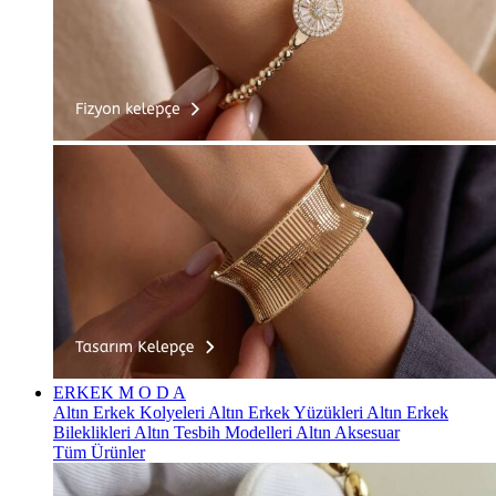
ERKEK
M O D A
Altın Erkek Kolyeleri
Altın Erkek Yüzükleri
Altın Erkek
Bileklikleri
Altın Tesbih Modelleri
Altın Aksesuar
Tüm Ürünler