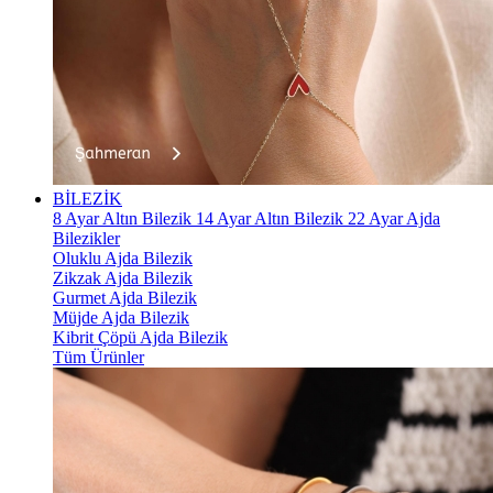
BİLEZİK
8 Ayar Altın Bilezik
14 Ayar Altın Bilezik
22 Ayar Ajda
Bilezikler
Oluklu Ajda Bilezik
Zikzak Ajda Bilezik
Gurmet Ajda Bilezik
Müjde Ajda Bilezik
Kibrit Çöpü Ajda Bilezik
Tüm Ürünler