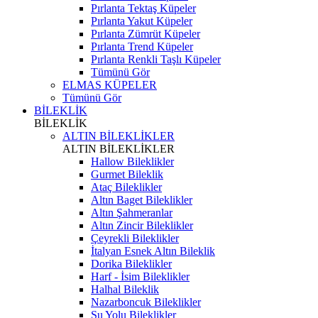
Pırlanta Tektaş Küpeler
Pırlanta Yakut Küpeler
Pırlanta Zümrüt Küpeler
Pırlanta Trend Küpeler
Pırlanta Renkli Taşlı Küpeler
Tümünü Gör
ELMAS KÜPELER
Tümünü Gör
BİLEKLİK
BİLEKLİK
ALTIN BİLEKLİKLER
ALTIN BİLEKLİKLER
Hallow Bileklikler
Gurmet Bileklik
Ataç Bileklikler
Altın Baget Bileklikler
Altın Şahmeranlar
Altın Zincir Bileklikler
Çeyrekli Bileklikler
İtalyan Esnek Altın Bileklik
Dorika Bileklikler
Harf - İsim Bileklikler
Halhal Bileklik
Nazarboncuk Bileklikler
Su Yolu Bileklikler