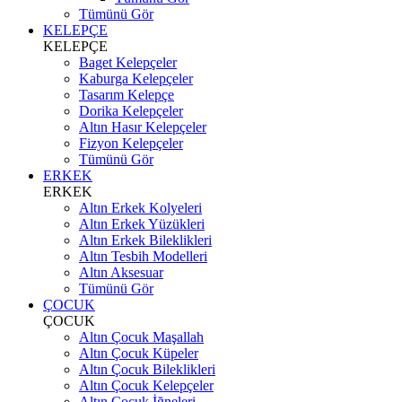
Tümünü Gör
KELEPÇE
KELEPÇE
Baget Kelepçeler
Kaburga Kelepçeler
Tasarım Kelepçe
Dorika Kelepçeler
Altın Hasır Kelepçeler
Fizyon Kelepçeler
Tümünü Gör
ERKEK
ERKEK
Altın Erkek Kolyeleri
Altın Erkek Yüzükleri
Altın Erkek Bileklikleri
Altın Tesbih Modelleri
Altın Aksesuar
Tümünü Gör
ÇOCUK
ÇOCUK
Altın Çocuk Maşallah
Altın Çocuk Küpeler
Altın Çocuk Bileklikleri
Altın Çocuk Kelepçeler
Altın Çocuk İğneleri