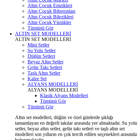
Altın Çocuk Emzikleri
Altın Çocuk Biberonları
Altın Çocuk Bilezikleri
Altın Çocuk Yüzükler
Tümünü Gör
ALTIN SET MODELLERİ
ALTIN SET MODELLERİ
Mini Setler
Su Yolu Setler
Düğün Setleri
Beyaz Altın Setler
Gelin Takı Setleri
Taşlı Altın Setler
Kalze Set
ALYANS MODELLERİ
ALYANS MODELLERİ
Klasik Alyans Modelleri
Tümünü Gör
Tümünü Gör
Altın set modelleri, düğün ve özel günlerde şıklığı
tamamlayan en değerli takılar arasında yer almaktadır. Su yolu
setler, beyaz altın setler, gelin takı setleri ve taşlı altın set
modelleri son yılların en çok tercih edilen seçenekleri arasında
bulunmaktadır.