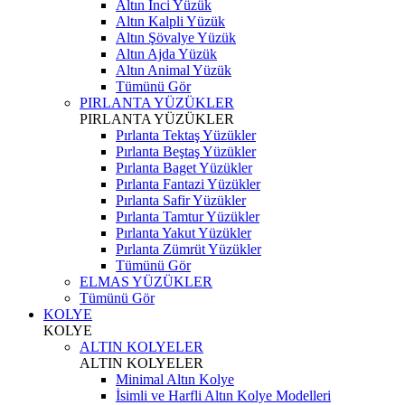
Altın İnci Yüzük
Altın Kalpli Yüzük
Altın Şövalye Yüzük
Altın Ajda Yüzük
Altın Animal Yüzük
Tümünü Gör
PIRLANTA YÜZÜKLER
PIRLANTA YÜZÜKLER
Pırlanta Tektaş Yüzükler
Pırlanta Beştaş Yüzükler
Pırlanta Baget Yüzükler
Pırlanta Fantazi Yüzükler
Pırlanta Safir Yüzükler
Pırlanta Tamtur Yüzükler
Pırlanta Yakut Yüzükler
Pırlanta Zümrüt Yüzükler
Tümünü Gör
ELMAS YÜZÜKLER
Tümünü Gör
KOLYE
KOLYE
ALTIN KOLYELER
ALTIN KOLYELER
Minimal Altın Kolye
İsimli ve Harfli Altın Kolye Modelleri