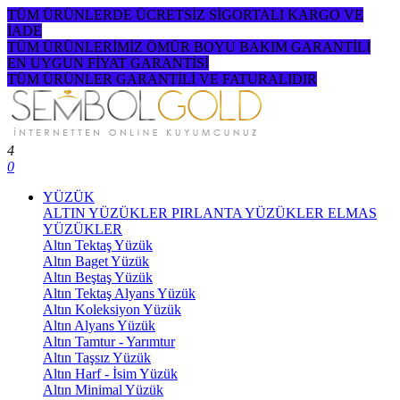
TÜM ÜRÜNLERDE ÜCRETSİZ SİGORTALI KARGO VE
İADE
TÜM ÜRÜNLERİMİZ ÖMÜR BOYU BAKIM GARANTİLİ
EN UYGUN FİYAT GARANTİSİ
TÜM ÜRÜNLER GARANTİLİ VE FATURALIDIR
4
0
YÜZÜK
ALTIN YÜZÜKLER
PIRLANTA YÜZÜKLER
ELMAS
YÜZÜKLER
Altın Tektaş Yüzük
Altın Baget Yüzük
Altın Beştaş Yüzük
Altın Tektaş Alyans Yüzük
Altın Koleksiyon Yüzük
Altın Alyans Yüzük
Altın Tamtur - Yarımtur
Altın Taşsız Yüzük
Altın Harf - İsim Yüzük
Altın Minimal Yüzük