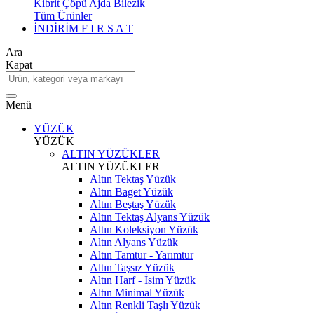
Kibrit Çöpü Ajda Bilezik
Tüm Ürünler
İNDİRİM
F I R S A T
Ara
Kapat
Menü
YÜZÜK
YÜZÜK
ALTIN YÜZÜKLER
ALTIN YÜZÜKLER
Altın Tektaş Yüzük
Altın Baget Yüzük
Altın Beştaş Yüzük
Altın Tektaş Alyans Yüzük
Altın Koleksiyon Yüzük
Altın Alyans Yüzük
Altın Tamtur - Yarımtur
Altın Taşsız Yüzük
Altın Harf - İsim Yüzük
Altın Minimal Yüzük
Altın Renkli Taşlı Yüzük