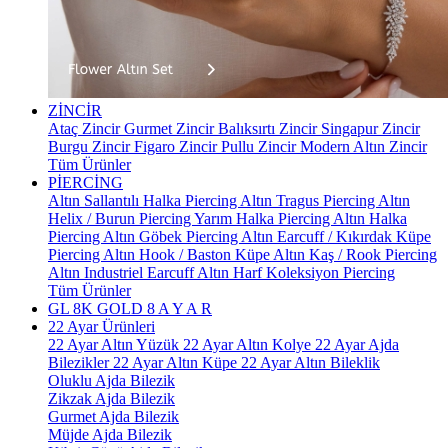
ZİNCİR
Ataç Zincir
Gurmet Zincir
Balıksırtı Zincir
Singapur Zincir
Burgu Zincir
Figaro Zincir
Pullu Zincir
Modern Altın Zincir
Tüm Ürünler
PİERCİNG
Altın Sallantılı Halka Piercing
Altın Tragus Piercing
Altın
Helix / Burun Piercing
Yarım Halka Piercing
Altın Halka
Piercing
Altın Göbek Piercing
Altın Earcuff / Kıkırdak Küpe
Piercing
Altın Hook / Baston Küpe
Altın Kaş / Rook Piercing
Altın Industriel Earcuff
Altın Harf Koleksiyon Piercing
Tüm Ürünler
GL 8K GOLD
8 A Y A R
22 Ayar Ürünleri
22 Ayar Altın Yüzük
22 Ayar Altın Kolye
22 Ayar Ajda
Bilezikler
22 Ayar Altın Küpe
22 Ayar Altın Bileklik
Oluklu Ajda Bilezik
Zikzak Ajda Bilezik
Gurmet Ajda Bilezik
Müjde Ajda Bilezik