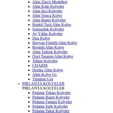
Altın Zincir Modelleri
Altın Kalp Kolyeler
Altın İnci Kolyeler
Altın Yonca Kolye
Altın Baget Kolyeler
Renkli Taşlı Altın Kolye
Sonsuzluk Kolyeler
Ay Yıldız Kolyeler
Dua Kolye
Hayvan Figürlü Altın Kolye
Resimli Altın Kolye
Altın Tuğralı Kolyeler
Özel Tasarım Altın Kolye
Tektaş Kolyeler
CHARM
Dorika Altın Kolye
Altın Kolye Uç
Tümünü Gör
PIRLANTA KOLYELER
PIRLANTA KOLYELER
Pırlanta Tektaş Kolyeler
Pırlanta Baget Kolyeler
Pırlanta Fantazi Kolyeler
Pırlanta Safir Kolyeler
Pırlanta Yakut Kolyeler