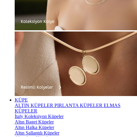
KÜPE
ALTIN KÜPELER
PIRLANTA KÜPELER
ELMAS
KÜPELER
İtaly Koleksiyon Küpeler
Altın Baget Küpeler
Altın Halka Küpeler
Altın Sallantılı Küpeler