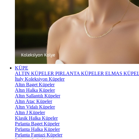
KÜPE
ALTIN KÜPELER
PIRLANTA KÜPELER
ELMAS KÜPE
İtaly Koleksiyon Küpeler
Altın Baget Küpeler
Altın Halka Küpeler
Altın Sallantılı Küpeler
Altın Ataç Küpeler
Altın Vidalı Küpeler
Altın J Küpeler
Klasik Halka Küpeler
Pırlanta Baget Küpeler
Pırlanta Halka Küpeler
Pırlanta Fantazi Küpeler