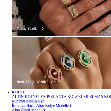
KOLYE
ALTIN KOLYELER
PIRLANTA KOLYELER
ELMAS KO
Minimal Altın Kolye
İsimli ve Harfli Altın Kolye Modelleri
Altın Zincir Modelleri