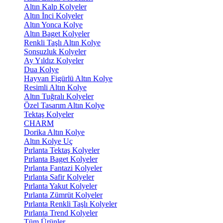
Altın Kalp Kolyeler
Altın İnci Kolyeler
Altın Yonca Kolye
Altın Baget Kolyeler
Renkli Taşlı Altın Kolye
Sonsuzluk Kolyeler
Ay Yıldız Kolyeler
Dua Kolye
Hayvan Figürlü Altın Kolye
Resimli Altın Kolye
Altın Tuğralı Kolyeler
Özel Tasarım Altın Kolye
Tektaş Kolyeler
CHARM
Dorika Altın Kolye
Altın Kolye Uç
Pırlanta Tektaş Kolyeler
Pırlanta Baget Kolyeler
Pırlanta Fantazi Kolyeler
Pırlanta Safir Kolyeler
Pırlanta Yakut Kolyeler
Pırlanta Zümrüt Kolyeler
Pırlanta Renkli Taşlı Kolyeler
Pırlanta Trend Kolyeler
Tüm Ürünler