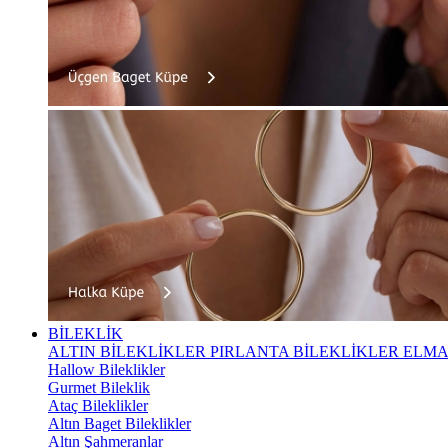
BİLEKLİK
ALTIN BİLEKLİKLER
PIRLANTA BİLEKLİKLER
ELMA
Hallow Bileklikler
Gurmet Bileklik
Ataç Bileklikler
Altın Baget Bileklikler
Altın Şahmeranlar