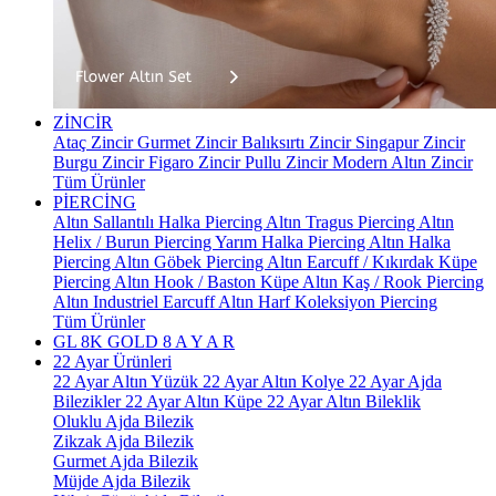
ZİNCİR
Ataç Zincir
Gurmet Zincir
Balıksırtı Zincir
Singapur Zincir
Burgu Zincir
Figaro Zincir
Pullu Zincir
Modern Altın Zincir
Tüm Ürünler
PİERCİNG
Altın Sallantılı Halka Piercing
Altın Tragus Piercing
Altın
Helix / Burun Piercing
Yarım Halka Piercing
Altın Halka
Piercing
Altın Göbek Piercing
Altın Earcuff / Kıkırdak Küpe
Piercing
Altın Hook / Baston Küpe
Altın Kaş / Rook Piercing
Altın Industriel Earcuff
Altın Harf Koleksiyon Piercing
Tüm Ürünler
GL 8K GOLD
8 A Y A R
22 Ayar Ürünleri
22 Ayar Altın Yüzük
22 Ayar Altın Kolye
22 Ayar Ajda
Bilezikler
22 Ayar Altın Küpe
22 Ayar Altın Bileklik
Oluklu Ajda Bilezik
Zikzak Ajda Bilezik
Gurmet Ajda Bilezik
Müjde Ajda Bilezik