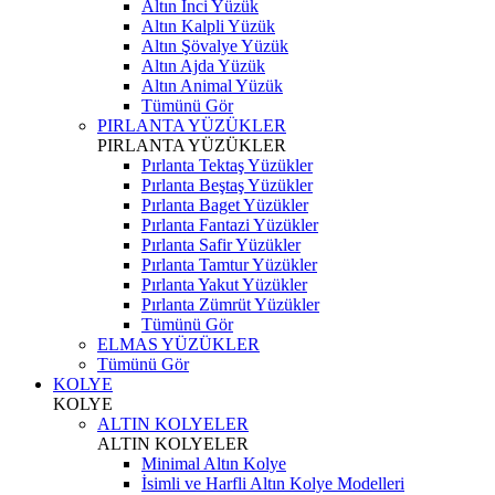
Altın İnci Yüzük
Altın Kalpli Yüzük
Altın Şövalye Yüzük
Altın Ajda Yüzük
Altın Animal Yüzük
Tümünü Gör
PIRLANTA YÜZÜKLER
PIRLANTA YÜZÜKLER
Pırlanta Tektaş Yüzükler
Pırlanta Beştaş Yüzükler
Pırlanta Baget Yüzükler
Pırlanta Fantazi Yüzükler
Pırlanta Safir Yüzükler
Pırlanta Tamtur Yüzükler
Pırlanta Yakut Yüzükler
Pırlanta Zümrüt Yüzükler
Tümünü Gör
ELMAS YÜZÜKLER
Tümünü Gör
KOLYE
KOLYE
ALTIN KOLYELER
ALTIN KOLYELER
Minimal Altın Kolye
İsimli ve Harfli Altın Kolye Modelleri