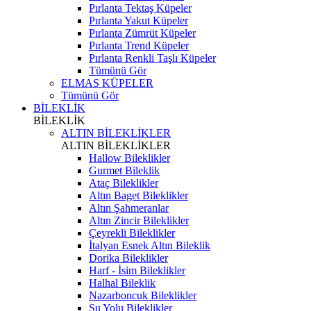
Pırlanta Tektaş Küpeler
Pırlanta Yakut Küpeler
Pırlanta Zümrüt Küpeler
Pırlanta Trend Küpeler
Pırlanta Renkli Taşlı Küpeler
Tümünü Gör
ELMAS KÜPELER
Tümünü Gör
BİLEKLİK
BİLEKLİK
ALTIN BİLEKLİKLER
ALTIN BİLEKLİKLER
Hallow Bileklikler
Gurmet Bileklik
Ataç Bileklikler
Altın Baget Bileklikler
Altın Şahmeranlar
Altın Zincir Bileklikler
Çeyrekli Bileklikler
İtalyan Esnek Altın Bileklik
Dorika Bileklikler
Harf - İsim Bileklikler
Halhal Bileklik
Nazarboncuk Bileklikler
Su Yolu Bileklikler