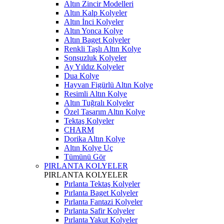
Altın Zincir Modelleri
Altın Kalp Kolyeler
Altın İnci Kolyeler
Altın Yonca Kolye
Altın Baget Kolyeler
Renkli Taşlı Altın Kolye
Sonsuzluk Kolyeler
Ay Yıldız Kolyeler
Dua Kolye
Hayvan Figürlü Altın Kolye
Resimli Altın Kolye
Altın Tuğralı Kolyeler
Özel Tasarım Altın Kolye
Tektaş Kolyeler
CHARM
Dorika Altın Kolye
Altın Kolye Uç
Tümünü Gör
PIRLANTA KOLYELER
PIRLANTA KOLYELER
Pırlanta Tektaş Kolyeler
Pırlanta Baget Kolyeler
Pırlanta Fantazi Kolyeler
Pırlanta Safir Kolyeler
Pırlanta Yakut Kolyeler