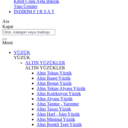
Kibrit Çöpü Ajda Bilezik
Tüm Ürünler
İNDİRİM
F I R S A T
Ara
Kapat
Menü
YÜZÜK
YÜZÜK
ALTIN YÜZÜKLER
ALTIN YÜZÜKLER
Altın Tektaş Yüzük
Altın Baget Yüzük
Altın Beştaş Yüzük
Altın Tektaş Alyans Yüzük
Altın Koleksiyon Yüzük
Altın Alyans Yüzük
Altın Tamtur - Yarımtur
Altın Taşsız Yüzük
Altın Harf - İsim Yüzük
Altın Minimal Yüzük
Altın Renkli Taşlı Yüzük