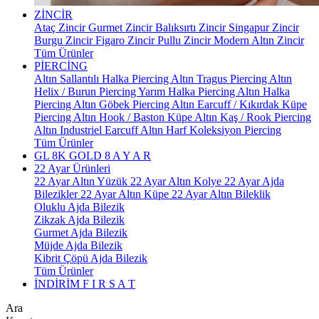
ZİNCİR
Ataç Zincir
Gurmet Zincir
Balıksırtı Zincir
Singapur Zincir
Burgu Zincir
Figaro Zincir
Pullu Zincir
Modern Altın Zincir
Tüm Ürünler
PİERCİNG
Altın Sallantılı Halka Piercing
Altın Tragus Piercing
Altın
Helix / Burun Piercing
Yarım Halka Piercing
Altın Halka
Piercing
Altın Göbek Piercing
Altın Earcuff / Kıkırdak Küpe
Piercing
Altın Hook / Baston Küpe
Altın Kaş / Rook Piercing
Altın Industriel Earcuff
Altın Harf Koleksiyon Piercing
Tüm Ürünler
GL 8K GOLD
8 A Y A R
22 Ayar Ürünleri
22 Ayar Altın Yüzük
22 Ayar Altın Kolye
22 Ayar Ajda
Bilezikler
22 Ayar Altın Küpe
22 Ayar Altın Bileklik
Oluklu Ajda Bilezik
Zikzak Ajda Bilezik
Gurmet Ajda Bilezik
Müjde Ajda Bilezik
Kibrit Çöpü Ajda Bilezik
Tüm Ürünler
İNDİRİM
F I R S A T
Ara