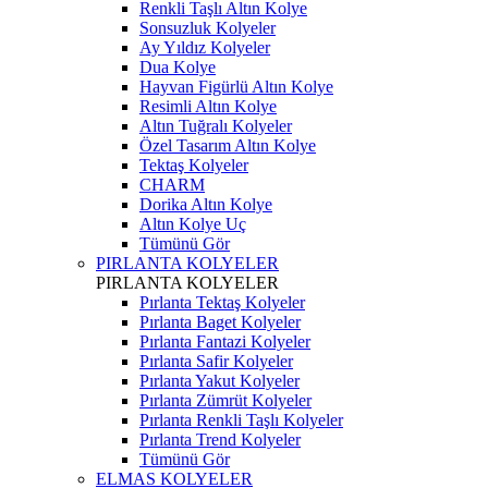
Renkli Taşlı Altın Kolye
Sonsuzluk Kolyeler
Ay Yıldız Kolyeler
Dua Kolye
Hayvan Figürlü Altın Kolye
Resimli Altın Kolye
Altın Tuğralı Kolyeler
Özel Tasarım Altın Kolye
Tektaş Kolyeler
CHARM
Dorika Altın Kolye
Altın Kolye Uç
Tümünü Gör
PIRLANTA KOLYELER
PIRLANTA KOLYELER
Pırlanta Tektaş Kolyeler
Pırlanta Baget Kolyeler
Pırlanta Fantazi Kolyeler
Pırlanta Safir Kolyeler
Pırlanta Yakut Kolyeler
Pırlanta Zümrüt Kolyeler
Pırlanta Renkli Taşlı Kolyeler
Pırlanta Trend Kolyeler
Tümünü Gör
ELMAS KOLYELER