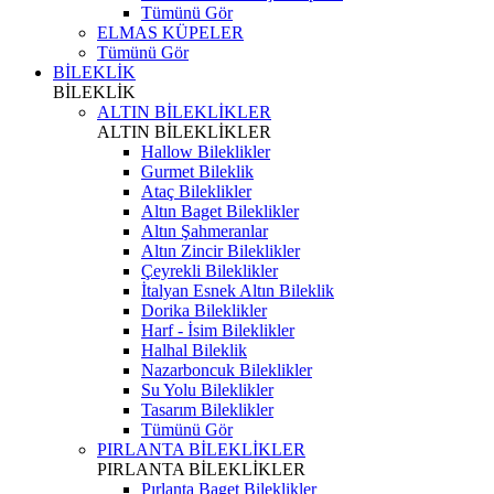
Tümünü Gör
ELMAS KÜPELER
Tümünü Gör
BİLEKLİK
BİLEKLİK
ALTIN BİLEKLİKLER
ALTIN BİLEKLİKLER
Hallow Bileklikler
Gurmet Bileklik
Ataç Bileklikler
Altın Baget Bileklikler
Altın Şahmeranlar
Altın Zincir Bileklikler
Çeyrekli Bileklikler
İtalyan Esnek Altın Bileklik
Dorika Bileklikler
Harf - İsim Bileklikler
Halhal Bileklik
Nazarboncuk Bileklikler
Su Yolu Bileklikler
Tasarım Bileklikler
Tümünü Gör
PIRLANTA BİLEKLİKLER
PIRLANTA BİLEKLİKLER
Pırlanta Baget Bileklikler