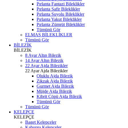
Pırlanta Fantazi Bileklikler
Pırlanta Safir Bileklikler
Pırlanta Suyolu Bileklikler
Pırlanta Yakut Bileklikler
Pırlanta Zümrüt Bileklikler
Tümünü Gör
ELMAS BİLEKLİKLER
Tümünü Gör
BİLEZİK
BİLEZİK
8 Ayar Altın Bilezik
14 Ayar Altın Bilezik
22 Ayar Ajda Bilezikler
22 Ayar Ajda Bilezikler
Oluklu Ajda Bilezik
Zikzak Ajda Bilezik
Gurmet Ajda Bilezik
Müjde Ajda Bilezik
Kibrit Çöpü Ajda Bilezik
Tümünü Gör
Tümünü Gör
KELEPÇE
KELEPÇE
Baget Kelepçeler
Kaburga Kelepçeler