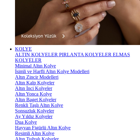
KOLYE
ALTIN KOLYELER
PIRLANTA KOLYELER
ELMAS
KOLYELER
Minimal Altın Kolye
İsimli ve Harfli Altın Kolye Modelleri
Altın Zincir Modelleri
Altın Kalp Kolyeler
Altın İnci Kolyeler
Altın Yonca Kolye
Altın Baget Kolyeler
Renkli Taşlı Altın Kolye
Sonsuzluk Kolyeler
Ay Yıldız Kolyeler
Dua Kolye
Hayvan Figürlü Altın Kolye
Resimli Altın Kolye
Altın Tuğralı Kolyeler