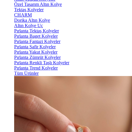
Özel Tasarım Altın Kolye
Tektaş Kolyeler
CHARM
Dorika Altın Kolye
Altın Kolye Uç
Pırlanta Tektaş Kolyeler
Pırlanta Baget Kolyeler
Pırlanta Fantazi Kolyeler
Pırlanta Safir Kolyeler
Pırlanta Yakut Kolyeler
Pırlanta Zümrüt Kolyeler
Pırlanta Renkli Taşlı Kolyeler
Pırlanta Trend Kolyeler
Tüm Ürünler