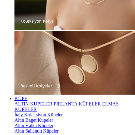
KÜPE
ALTIN KÜPELER
PIRLANTA KÜPELER
ELMAS
KÜPELER
İtaly Koleksiyon Küpeler
Altın Baget Küpeler
Altın Halka Küpeler
Altın Sallantılı Küpeler