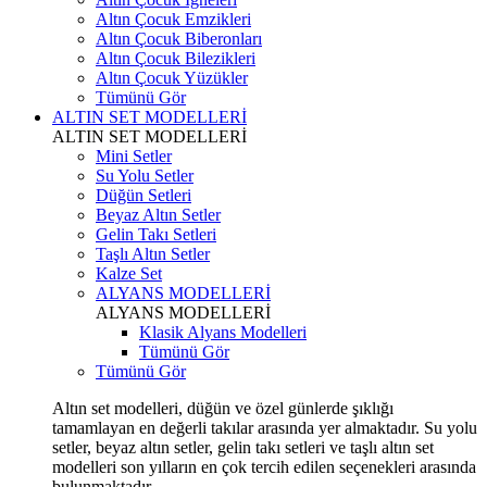
Altın Çocuk Emzikleri
Altın Çocuk Biberonları
Altın Çocuk Bilezikleri
Altın Çocuk Yüzükler
Tümünü Gör
ALTIN SET MODELLERİ
ALTIN SET MODELLERİ
Mini Setler
Su Yolu Setler
Düğün Setleri
Beyaz Altın Setler
Gelin Takı Setleri
Taşlı Altın Setler
Kalze Set
ALYANS MODELLERİ
ALYANS MODELLERİ
Klasik Alyans Modelleri
Tümünü Gör
Tümünü Gör
Altın set modelleri, düğün ve özel günlerde şıklığı
tamamlayan en değerli takılar arasında yer almaktadır. Su yolu
setler, beyaz altın setler, gelin takı setleri ve taşlı altın set
modelleri son yılların en çok tercih edilen seçenekleri arasında
bulunmaktadır.