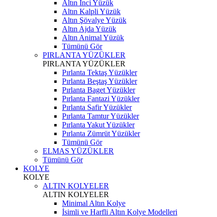
Altın İnci Yüzük
Altın Kalpli Yüzük
Altın Şövalye Yüzük
Altın Ajda Yüzük
Altın Animal Yüzük
Tümünü Gör
PIRLANTA YÜZÜKLER
PIRLANTA YÜZÜKLER
Pırlanta Tektaş Yüzükler
Pırlanta Beştaş Yüzükler
Pırlanta Baget Yüzükler
Pırlanta Fantazi Yüzükler
Pırlanta Safir Yüzükler
Pırlanta Tamtur Yüzükler
Pırlanta Yakut Yüzükler
Pırlanta Zümrüt Yüzükler
Tümünü Gör
ELMAS YÜZÜKLER
Tümünü Gör
KOLYE
KOLYE
ALTIN KOLYELER
ALTIN KOLYELER
Minimal Altın Kolye
İsimli ve Harfli Altın Kolye Modelleri