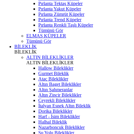
Pırlanta Tektaş Küpeler
Pırlanta Yakut Küpeler
Pırlanta Zümrüt Küpeler
Pırlanta Trend Küpeler
Pırlanta Renkli Taşlı Küpeler
Tümünü Gör
ELMAS KÜPELER
Tümünü Gör
BİLEKLİK
BİLEKLİK
ALTIN BİLEKLİKLER
ALTIN BİLEKLİKLER
Hallow Bileklikler
Gurmet Bileklik
Ataç Bileklikler
Altın Baget Bileklikler
Altın Şahmeranlar
Altın Zincir Bileklikler
Çeyrekli Bileklikler
İtalyan Esnek Altın Bileklik
Dorika Bileklikler
Harf - İsim Bileklikler
Halhal Bileklik
Nazarboncuk Bileklikler
Su Yolu Bileklikler