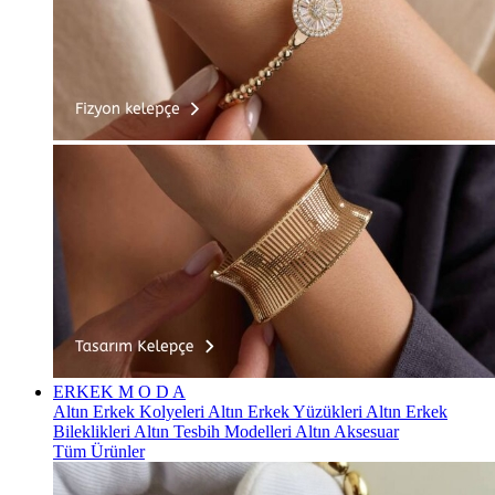
ERKEK
M O D A
Altın Erkek Kolyeleri
Altın Erkek Yüzükleri
Altın Erkek
Bileklikleri
Altın Tesbih Modelleri
Altın Aksesuar
Tüm Ürünler