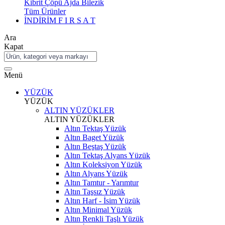
Kibrit Çöpü Ajda Bilezik
Tüm Ürünler
İNDİRİM
F I R S A T
Ara
Kapat
Menü
YÜZÜK
YÜZÜK
ALTIN YÜZÜKLER
ALTIN YÜZÜKLER
Altın Tektaş Yüzük
Altın Baget Yüzük
Altın Beştaş Yüzük
Altın Tektaş Alyans Yüzük
Altın Koleksiyon Yüzük
Altın Alyans Yüzük
Altın Tamtur - Yarımtur
Altın Taşsız Yüzük
Altın Harf - İsim Yüzük
Altın Minimal Yüzük
Altın Renkli Taşlı Yüzük