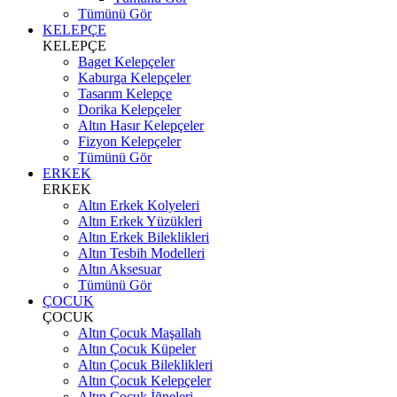
Tümünü Gör
KELEPÇE
KELEPÇE
Baget Kelepçeler
Kaburga Kelepçeler
Tasarım Kelepçe
Dorika Kelepçeler
Altın Hasır Kelepçeler
Fizyon Kelepçeler
Tümünü Gör
ERKEK
ERKEK
Altın Erkek Kolyeleri
Altın Erkek Yüzükleri
Altın Erkek Bileklikleri
Altın Tesbih Modelleri
Altın Aksesuar
Tümünü Gör
ÇOCUK
ÇOCUK
Altın Çocuk Maşallah
Altın Çocuk Küpeler
Altın Çocuk Bileklikleri
Altın Çocuk Kelepçeler
Altın Çocuk İğneleri