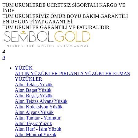
TÜM ÜRÜNLERDE ÜCRETSİZ SİGORTALI KARGO VE
İADE
TÜM ÜRÜNLERİMİZ ÖMÜR BOYU BAKIM GARANTİLİ
EN UYGUN FİYAT GARANTİSİ
TÜM ÜRÜNLER GARANTİLİ VE FATURALIDIR
4
0
YÜZÜK
ALTIN YÜZÜKLER
PIRLANTA YÜZÜKLER
ELMAS
YÜZÜKLER
Altın Tektaş Yüzük
Altın Baget Yüzük
Altın Beştaş Yüzük
Altın Tektaş Alyans Yüzük
Altın Koleksiyon Yüzük
Altın Alyans Yüzük
Altın Tamtur - Yarımtur
Altın Taşsız Yüzük
Altın Harf - İsim Yüzük
Altın Minimal Yüzük