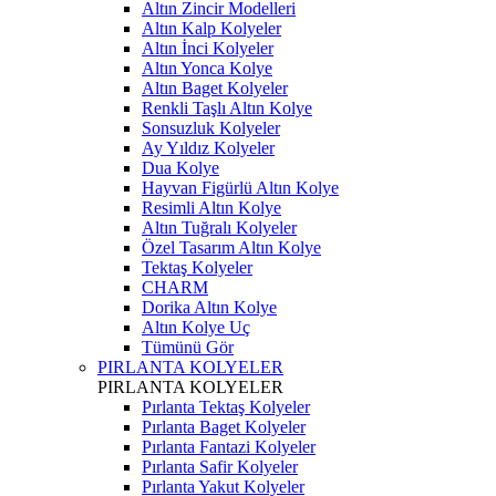
Altın Zincir Modelleri
Altın Kalp Kolyeler
Altın İnci Kolyeler
Altın Yonca Kolye
Altın Baget Kolyeler
Renkli Taşlı Altın Kolye
Sonsuzluk Kolyeler
Ay Yıldız Kolyeler
Dua Kolye
Hayvan Figürlü Altın Kolye
Resimli Altın Kolye
Altın Tuğralı Kolyeler
Özel Tasarım Altın Kolye
Tektaş Kolyeler
CHARM
Dorika Altın Kolye
Altın Kolye Uç
Tümünü Gör
PIRLANTA KOLYELER
PIRLANTA KOLYELER
Pırlanta Tektaş Kolyeler
Pırlanta Baget Kolyeler
Pırlanta Fantazi Kolyeler
Pırlanta Safir Kolyeler
Pırlanta Yakut Kolyeler