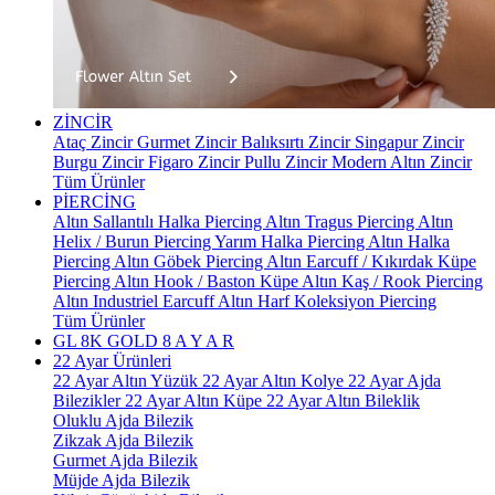
ZİNCİR
Ataç Zincir
Gurmet Zincir
Balıksırtı Zincir
Singapur Zincir
Burgu Zincir
Figaro Zincir
Pullu Zincir
Modern Altın Zincir
Tüm Ürünler
PİERCİNG
Altın Sallantılı Halka Piercing
Altın Tragus Piercing
Altın
Helix / Burun Piercing
Yarım Halka Piercing
Altın Halka
Piercing
Altın Göbek Piercing
Altın Earcuff / Kıkırdak Küpe
Piercing
Altın Hook / Baston Küpe
Altın Kaş / Rook Piercing
Altın Industriel Earcuff
Altın Harf Koleksiyon Piercing
Tüm Ürünler
GL 8K GOLD
8 A Y A R
22 Ayar Ürünleri
22 Ayar Altın Yüzük
22 Ayar Altın Kolye
22 Ayar Ajda
Bilezikler
22 Ayar Altın Küpe
22 Ayar Altın Bileklik
Oluklu Ajda Bilezik
Zikzak Ajda Bilezik
Gurmet Ajda Bilezik
Müjde Ajda Bilezik