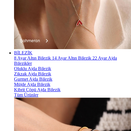
BİLEZİK
8 Ayar Altın Bilezik
14 Ayar Altın Bilezik
22 Ayar Ajda
Bilezikler
Oluklu Ajda Bilezik
Zikzak Ajda Bilezik
Gurmet Ajda Bilezik
Müjde Ajda Bilezik
Kibrit Çöpü Ajda Bilezik
Tüm Ürünler