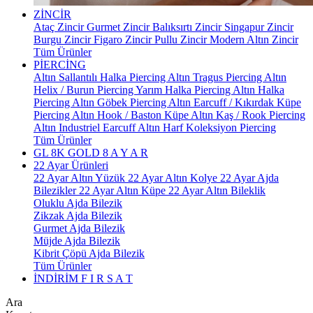
ZİNCİR
Ataç Zincir
Gurmet Zincir
Balıksırtı Zincir
Singapur Zincir
Burgu Zincir
Figaro Zincir
Pullu Zincir
Modern Altın Zincir
Tüm Ürünler
PİERCİNG
Altın Sallantılı Halka Piercing
Altın Tragus Piercing
Altın
Helix / Burun Piercing
Yarım Halka Piercing
Altın Halka
Piercing
Altın Göbek Piercing
Altın Earcuff / Kıkırdak Küpe
Piercing
Altın Hook / Baston Küpe
Altın Kaş / Rook Piercing
Altın Industriel Earcuff
Altın Harf Koleksiyon Piercing
Tüm Ürünler
GL 8K GOLD
8 A Y A R
22 Ayar Ürünleri
22 Ayar Altın Yüzük
22 Ayar Altın Kolye
22 Ayar Ajda
Bilezikler
22 Ayar Altın Küpe
22 Ayar Altın Bileklik
Oluklu Ajda Bilezik
Zikzak Ajda Bilezik
Gurmet Ajda Bilezik
Müjde Ajda Bilezik
Kibrit Çöpü Ajda Bilezik
Tüm Ürünler
İNDİRİM
F I R S A T
Ara