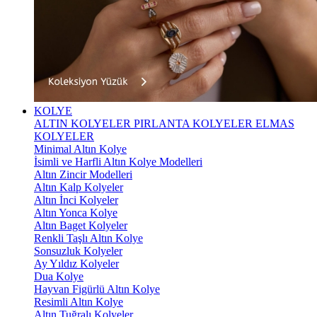
KOLYE
ALTIN KOLYELER
PIRLANTA KOLYELER
ELMAS
KOLYELER
Minimal Altın Kolye
İsimli ve Harfli Altın Kolye Modelleri
Altın Zincir Modelleri
Altın Kalp Kolyeler
Altın İnci Kolyeler
Altın Yonca Kolye
Altın Baget Kolyeler
Renkli Taşlı Altın Kolye
Sonsuzluk Kolyeler
Ay Yıldız Kolyeler
Dua Kolye
Hayvan Figürlü Altın Kolye
Resimli Altın Kolye
Altın Tuğralı Kolyeler