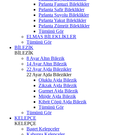
Pırlanta Fantazi Bileklikler
Pırlanta Safir Bileklikler
Pırlanta Suyolu Bileklikler
Pırlanta Yakut Bileklikler
Pırlanta Zümrüt Bileklikler
Tümünü Gör
ELMAS BİLEKLİKLER
Tümünü Gör
BİLEZİK
BİLEZİK
8 Ayar Altın Bilezik
14 Ayar Altın Bilezik
22 Ayar Ajda Bilezikler
22 Ayar Ajda Bilezikler
Oluklu Ajda Bilezik
Zikzak Ajda Bilezik
Gurmet Ajda Bilezik
Müjde Ajda Bilezik
Kibrit Çöpü Ajda Bilezik
Tümünü Gör
Tümünü Gör
KELEPÇE
KELEPÇE
Baget Kelepçeler
Kaburga Kelepçeler