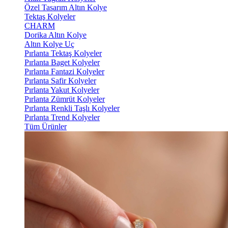
Özel Tasarım Altın Kolye
Tektaş Kolyeler
CHARM
Dorika Altın Kolye
Altın Kolye Uç
Pırlanta Tektaş Kolyeler
Pırlanta Baget Kolyeler
Pırlanta Fantazi Kolyeler
Pırlanta Safir Kolyeler
Pırlanta Yakut Kolyeler
Pırlanta Zümrüt Kolyeler
Pırlanta Renkli Taşlı Kolyeler
Pırlanta Trend Kolyeler
Tüm Ürünler