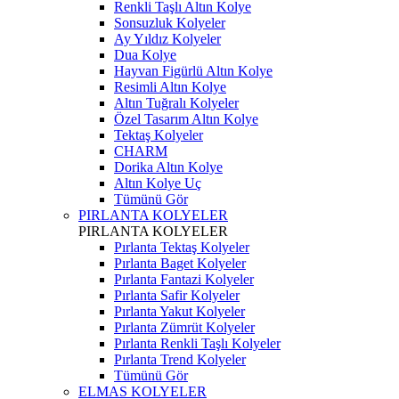
Renkli Taşlı Altın Kolye
Sonsuzluk Kolyeler
Ay Yıldız Kolyeler
Dua Kolye
Hayvan Figürlü Altın Kolye
Resimli Altın Kolye
Altın Tuğralı Kolyeler
Özel Tasarım Altın Kolye
Tektaş Kolyeler
CHARM
Dorika Altın Kolye
Altın Kolye Uç
Tümünü Gör
PIRLANTA KOLYELER
PIRLANTA KOLYELER
Pırlanta Tektaş Kolyeler
Pırlanta Baget Kolyeler
Pırlanta Fantazi Kolyeler
Pırlanta Safir Kolyeler
Pırlanta Yakut Kolyeler
Pırlanta Zümrüt Kolyeler
Pırlanta Renkli Taşlı Kolyeler
Pırlanta Trend Kolyeler
Tümünü Gör
ELMAS KOLYELER