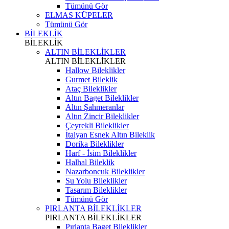
Tümünü Gör
ELMAS KÜPELER
Tümünü Gör
BİLEKLİK
BİLEKLİK
ALTIN BİLEKLİKLER
ALTIN BİLEKLİKLER
Hallow Bileklikler
Gurmet Bileklik
Ataç Bileklikler
Altın Baget Bileklikler
Altın Şahmeranlar
Altın Zincir Bileklikler
Çeyrekli Bileklikler
İtalyan Esnek Altın Bileklik
Dorika Bileklikler
Harf - İsim Bileklikler
Halhal Bileklik
Nazarboncuk Bileklikler
Su Yolu Bileklikler
Tasarım Bileklikler
Tümünü Gör
PIRLANTA BİLEKLİKLER
PIRLANTA BİLEKLİKLER
Pırlanta Baget Bileklikler