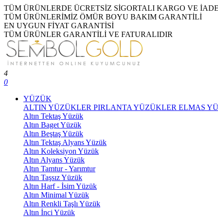
TÜM ÜRÜNLERDE ÜCRETSİZ SİGORTALI KARGO VE İAD
TÜM ÜRÜNLERİMİZ ÖMÜR BOYU BAKIM GARANTİLİ
EN UYGUN FİYAT GARANTİSİ
TÜM ÜRÜNLER GARANTİLİ VE FATURALIDIR
4
0
YÜZÜK
ALTIN YÜZÜKLER
PIRLANTA YÜZÜKLER
ELMAS Y
Altın Tektaş Yüzük
Altın Baget Yüzük
Altın Beştaş Yüzük
Altın Tektaş Alyans Yüzük
Altın Koleksiyon Yüzük
Altın Alyans Yüzük
Altın Tamtur - Yarımtur
Altın Taşsız Yüzük
Altın Harf - İsim Yüzük
Altın Minimal Yüzük
Altın Renkli Taşlı Yüzük
Altın İnci Yüzük