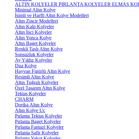
ALTIN KOLYELER
PIRLANTA KOLYELER
ELMAS KO
Minimal Altın Kolye
İsimli ve Harfli Altın Kolye Modelleri
Altın Zincir Modelleri
Altın Kalp Kolyeler
Altın İnci Kolyeler
Altın Yonca Kolye
Altın Baget Kolyeler
Renkli Taşlı Altın Kolye
Sonsuzluk Kolyeler
Ay Yıldız Kolyeler
Dua Kolye
Hayvan Figürlü Altın Kolye
Resimli Altın Kolye
Altın Tuğralı Kolyeler
Özel Tasarım Altın Kolye
Tektaş Kolyeler
CHARM
Dorika Altın Kolye
Altın Kolye Uç
Pırlanta Tektaş Kolyeler
Pırlanta Baget Kolyeler
Pırlanta Fantazi Kolyeler
Pırlanta Safir Kolyeler
Pırlanta Yakut Kolyeler