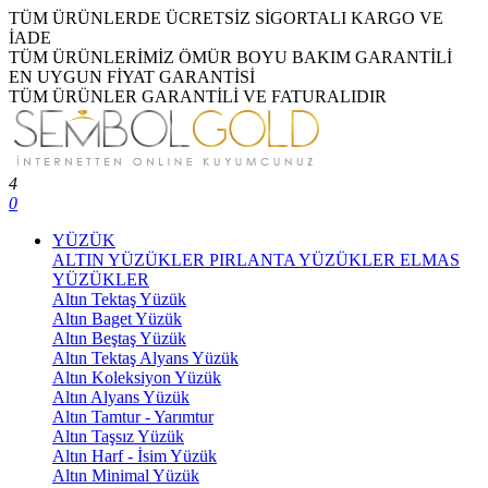
TÜM ÜRÜNLERDE ÜCRETSİZ SİGORTALI KARGO VE
İADE
TÜM ÜRÜNLERİMİZ ÖMÜR BOYU BAKIM GARANTİLİ
EN UYGUN FİYAT GARANTİSİ
TÜM ÜRÜNLER GARANTİLİ VE FATURALIDIR
4
0
YÜZÜK
ALTIN YÜZÜKLER
PIRLANTA YÜZÜKLER
ELMAS
YÜZÜKLER
Altın Tektaş Yüzük
Altın Baget Yüzük
Altın Beştaş Yüzük
Altın Tektaş Alyans Yüzük
Altın Koleksiyon Yüzük
Altın Alyans Yüzük
Altın Tamtur - Yarımtur
Altın Taşsız Yüzük
Altın Harf - İsim Yüzük
Altın Minimal Yüzük