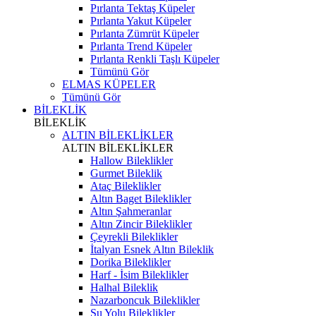
Pırlanta Tektaş Küpeler
Pırlanta Yakut Küpeler
Pırlanta Zümrüt Küpeler
Pırlanta Trend Küpeler
Pırlanta Renkli Taşlı Küpeler
Tümünü Gör
ELMAS KÜPELER
Tümünü Gör
BİLEKLİK
BİLEKLİK
ALTIN BİLEKLİKLER
ALTIN BİLEKLİKLER
Hallow Bileklikler
Gurmet Bileklik
Ataç Bileklikler
Altın Baget Bileklikler
Altın Şahmeranlar
Altın Zincir Bileklikler
Çeyrekli Bileklikler
İtalyan Esnek Altın Bileklik
Dorika Bileklikler
Harf - İsim Bileklikler
Halhal Bileklik
Nazarboncuk Bileklikler
Su Yolu Bileklikler