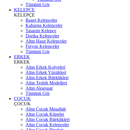
Tümünü Gör
KELEPÇE
KELEPÇE
Baget Kelepçeler
Kaburga Kelepçeler
Tasarım Kelepçe
Dorika Kelepçeler
Altın Hasır Kelepçeler
Fizyon Kelepçeler
Tümünü Gör
ERKEK
ERKEK
Altın Erkek Kolyeleri
Altın Erkek Yüzükleri
Altın Erkek Bileklikleri
Altın Tesbih Modelleri
Altın Aksesuar
Tümünü Gör
ÇOCUK
ÇOCUK
Altın Çocuk Maşallah
Altın Çocuk Küpeler
Altın Çocuk Bileklikleri
Altın Çocuk Kelepçeler
Altın Çocuk İğneleri