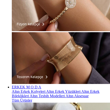
ERKEK
M O D A
Altın Erkek Kolyeleri
Altın Erkek Yüzükleri
Altın Erkek
Bileklikleri
Altın Tesbih Modelleri
Altın Aksesuar
Tüm Ürünler