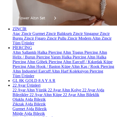
ZİNCİR
Ataç Zincir
Gurmet Zincir
Balıksırtı Zincir
Singapur Zincir
Burgu Zincir
Figaro Zincir
Pullu Zincir
Modern Altın Zincir
Tüm Ürünler
PİERCİNG
Altın Sallantılı Halka Piercing
Altın Tragus Piercing
Altın
Helix / Burun Piercing
Yarım Halka Piercing
Altın Halka
Piercing
Altın Göbek Piercing
Altın Earcuff / Kıkırdak Küpe
Piercing
Altın Hook / Baston Küpe
Altın Kaş / Rook Piercing
Altın Industriel Earcuff
Altın Harf Koleksiyon Piercing
Tüm Ürünler
GL 8K GOLD
8 A Y A R
22 Ayar Ürünleri
22 Ayar Altın Yüzük
22 Ayar Altın Kolye
22 Ayar Ajda
Bilezikler
22 Ayar Altın Küpe
22 Ayar Altın Bileklik
Oluklu Ajda Bilezik
Zikzak Ajda Bilezik
Gurmet Ajda Bilezik
Müjde Ajda Bilezik