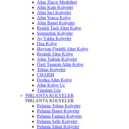
Altın Zincir Modelleri
Altın Kalp Kolyeler
Altın İnci Kolyeler
Altın Yonca Kolye
Altın Baget Kolyeler
Renkli Taşlı Altın Kolye
Sonsuzluk Kolyeler
Ay Yıldız Kolyeler
Dua Kolye
Hayvan Figürlü Altın Kolye
Resimli Altın Kolye
Altın Tuğralı Kolyeler
Özel Tasarım Altın Kolye
Tektaş Kolyeler
CHARM
Dorika Altın Kolye
Altın Kolye Uç
Tümünü Gör
PIRLANTA KOLYELER
PIRLANTA KOLYELER
Pırlanta Tektaş Kolyeler
Pırlanta Baget Kolyeler
Pırlanta Fantazi Kolyeler
Pırlanta Safir Kolyeler
Pırlanta Yakut Kolyeler