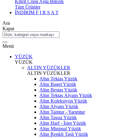
Kibrit Çöpü Ajda Bilezik
Tüm Ürünler
İNDİRİM
F I R S A T
Ara
Kapat
Menü
YÜZÜK
YÜZÜK
ALTIN YÜZÜKLER
ALTIN YÜZÜKLER
Altın Tektaş Yüzük
Altın Baget Yüzük
Altın Beştaş Yüzük
Altın Tektaş Alyans Yüzük
Altın Koleksiyon Yüzük
Altın Alyans Yüzük
Altın Tamtur - Yarımtur
Altın Taşsız Yüzük
Altın Harf - İsim Yüzük
Altın Minimal Yüzük
Altın Renkli Taşlı Yüzük