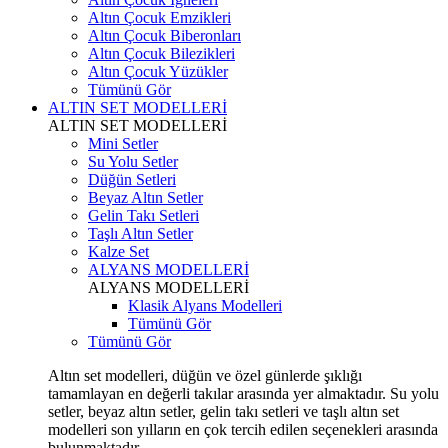
Altın Çocuk Emzikleri
Altın Çocuk Biberonları
Altın Çocuk Bilezikleri
Altın Çocuk Yüzükler
Tümünü Gör
ALTIN SET MODELLERİ
ALTIN SET MODELLERİ
Mini Setler
Su Yolu Setler
Düğün Setleri
Beyaz Altın Setler
Gelin Takı Setleri
Taşlı Altın Setler
Kalze Set
ALYANS MODELLERİ
ALYANS MODELLERİ
Klasik Alyans Modelleri
Tümünü Gör
Tümünü Gör
Altın set modelleri, düğün ve özel günlerde şıklığı
tamamlayan en değerli takılar arasında yer almaktadır. Su yolu
setler, beyaz altın setler, gelin takı setleri ve taşlı altın set
modelleri son yılların en çok tercih edilen seçenekleri arasında
bulunmaktadır.