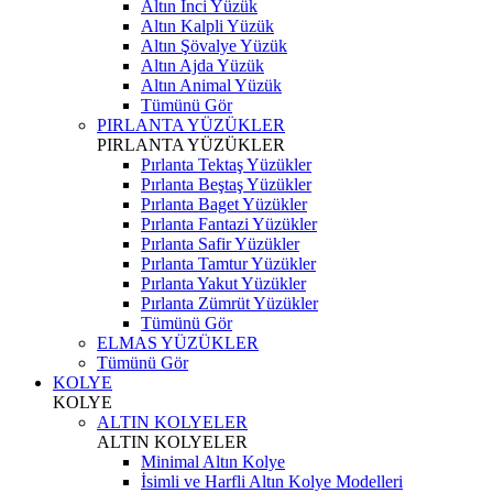
Altın İnci Yüzük
Altın Kalpli Yüzük
Altın Şövalye Yüzük
Altın Ajda Yüzük
Altın Animal Yüzük
Tümünü Gör
PIRLANTA YÜZÜKLER
PIRLANTA YÜZÜKLER
Pırlanta Tektaş Yüzükler
Pırlanta Beştaş Yüzükler
Pırlanta Baget Yüzükler
Pırlanta Fantazi Yüzükler
Pırlanta Safir Yüzükler
Pırlanta Tamtur Yüzükler
Pırlanta Yakut Yüzükler
Pırlanta Zümrüt Yüzükler
Tümünü Gör
ELMAS YÜZÜKLER
Tümünü Gör
KOLYE
KOLYE
ALTIN KOLYELER
ALTIN KOLYELER
Minimal Altın Kolye
İsimli ve Harfli Altın Kolye Modelleri