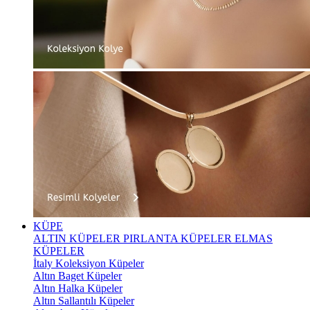
KÜPE
ALTIN KÜPELER
PIRLANTA KÜPELER
ELMAS
KÜPELER
İtaly Koleksiyon Küpeler
Altın Baget Küpeler
Altın Halka Küpeler
Altın Sallantılı Küpeler