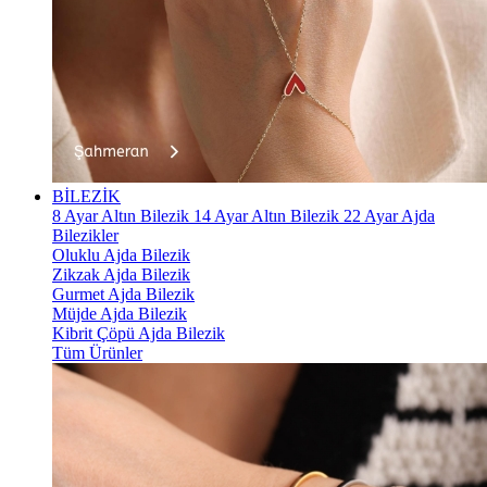
BİLEZİK
8 Ayar Altın Bilezik
14 Ayar Altın Bilezik
22 Ayar Ajda
Bilezikler
Oluklu Ajda Bilezik
Zikzak Ajda Bilezik
Gurmet Ajda Bilezik
Müjde Ajda Bilezik
Kibrit Çöpü Ajda Bilezik
Tüm Ürünler