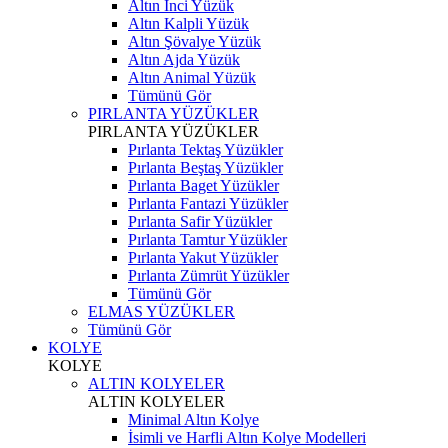
Altın İnci Yüzük
Altın Kalpli Yüzük
Altın Şövalye Yüzük
Altın Ajda Yüzük
Altın Animal Yüzük
Tümünü Gör
PIRLANTA YÜZÜKLER
PIRLANTA YÜZÜKLER
Pırlanta Tektaş Yüzükler
Pırlanta Beştaş Yüzükler
Pırlanta Baget Yüzükler
Pırlanta Fantazi Yüzükler
Pırlanta Safir Yüzükler
Pırlanta Tamtur Yüzükler
Pırlanta Yakut Yüzükler
Pırlanta Zümrüt Yüzükler
Tümünü Gör
ELMAS YÜZÜKLER
Tümünü Gör
KOLYE
KOLYE
ALTIN KOLYELER
ALTIN KOLYELER
Minimal Altın Kolye
İsimli ve Harfli Altın Kolye Modelleri