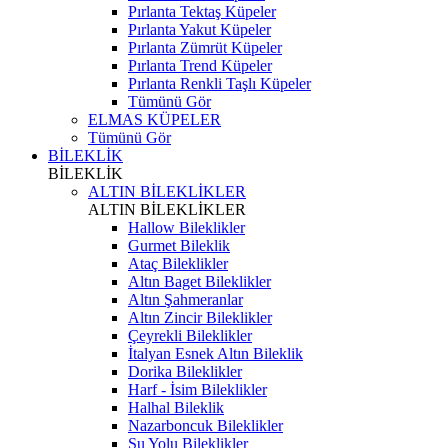
Pırlanta Tektaş Küpeler
Pırlanta Yakut Küpeler
Pırlanta Zümrüt Küpeler
Pırlanta Trend Küpeler
Pırlanta Renkli Taşlı Küpeler
Tümünü Gör
ELMAS KÜPELER
Tümünü Gör
BİLEKLİK
BİLEKLİK
ALTIN BİLEKLİKLER
ALTIN BİLEKLİKLER
Hallow Bileklikler
Gurmet Bileklik
Ataç Bileklikler
Altın Baget Bileklikler
Altın Şahmeranlar
Altın Zincir Bileklikler
Çeyrekli Bileklikler
İtalyan Esnek Altın Bileklik
Dorika Bileklikler
Harf - İsim Bileklikler
Halhal Bileklik
Nazarboncuk Bileklikler
Su Yolu Bileklikler