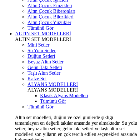
Altın Çocuk Emzikleri
Altın Çocuk Biberonları
Altın Çocuk Bilezikleri
Altın Çocuk Yüzükler
Tümünü Gör
ALTIN SET MODELLERİ
ALTIN SET MODELLERİ
Mini Setler
Su Yolu Setler
Düğün Setleri
Beyaz Altın Setler
Gelin Takı Setleri
Taşlı Altın Setler
Kalze Set
ALYANS MODELLERİ
ALYANS MODELLERİ
Klasik Alyans Modelleri
Tümünü Gör
Tümünü Gör
Altın set modelleri, düğün ve özel günlerde şıklığı
tamamlayan en değerli takılar arasında yer almaktadır. Su yolu
setler, beyaz altın setler, gelin takı setleri ve taşlı altın set
modelleri son yılların en çok tercih edilen seçenekleri arasında
bulunmaktadır.