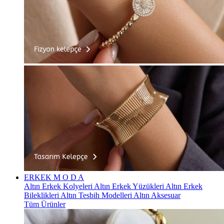
ERKEK
M O D A
Altın Erkek Kolyeleri
Altın Erkek Yüzükleri
Altın Erkek
Bileklikleri
Altın Tesbih Modelleri
Altın Aksesuar
Tüm Ürünler