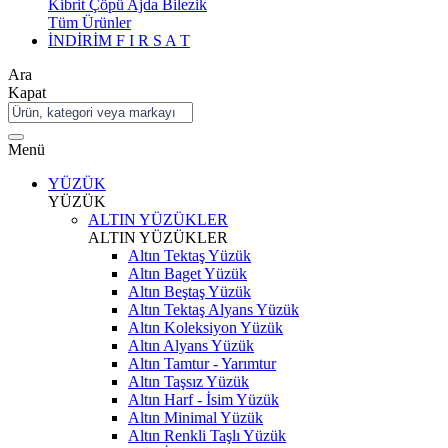
Kibrit Çöpü Ajda Bilezik
Tüm Ürünler
İNDİRİM
F I R S A T
Ara
Kapat
Menü
YÜZÜK
YÜZÜK
ALTIN YÜZÜKLER
ALTIN YÜZÜKLER
Altın Tektaş Yüzük
Altın Baget Yüzük
Altın Beştaş Yüzük
Altın Tektaş Alyans Yüzük
Altın Koleksiyon Yüzük
Altın Alyans Yüzük
Altın Tamtur - Yarımtur
Altın Taşsız Yüzük
Altın Harf - İsim Yüzük
Altın Minimal Yüzük
Altın Renkli Taşlı Yüzük