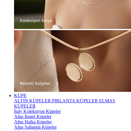
KÜPE
ALTIN KÜPELER
PIRLANTA KÜPELER
ELMAS
KÜPELER
İtaly Koleksiyon Küpeler
Altın Baget Küpeler
Altın Halka Küpeler
Altın Sallantılı Küpeler