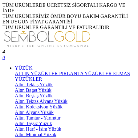
TÜM ÜRÜNLERDE ÜCRETSİZ SİGORTALI KARGO VE
İADE
TÜM ÜRÜNLERİMİZ ÖMÜR BOYU BAKIM GARANTİLİ
EN UYGUN FİYAT GARANTİSİ
TÜM ÜRÜNLER GARANTİLİ VE FATURALIDIR
4
0
YÜZÜK
ALTIN YÜZÜKLER
PIRLANTA YÜZÜKLER
ELMAS
YÜZÜKLER
Altın Tektaş Yüzük
Altın Baget Yüzük
Altın Beştaş Yüzük
Altın Tektaş Alyans Yüzük
Altın Koleksiyon Yüzük
Altın Alyans Yüzük
Altın Tamtur - Yarımtur
Altın Taşsız Yüzük
Altın Harf - İsim Yüzük
Altın Minimal Yüzük