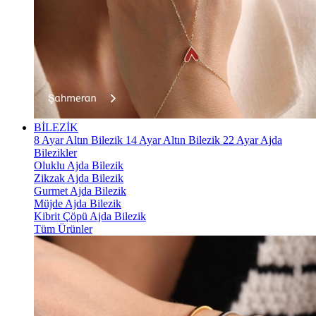
BİLEZİK
8 Ayar Altın Bilezik
14 Ayar Altın Bilezik
22 Ayar Ajda
Bilezikler
Oluklu Ajda Bilezik
Zikzak Ajda Bilezik
Gurmet Ajda Bilezik
Müjde Ajda Bilezik
Kibrit Çöpü Ajda Bilezik
Tüm Ürünler