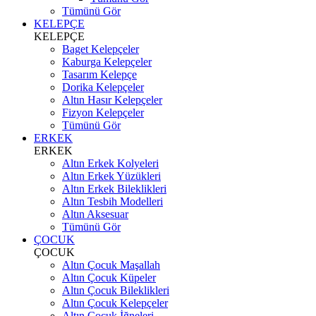
Tümünü Gör
KELEPÇE
KELEPÇE
Baget Kelepçeler
Kaburga Kelepçeler
Tasarım Kelepçe
Dorika Kelepçeler
Altın Hasır Kelepçeler
Fizyon Kelepçeler
Tümünü Gör
ERKEK
ERKEK
Altın Erkek Kolyeleri
Altın Erkek Yüzükleri
Altın Erkek Bileklikleri
Altın Tesbih Modelleri
Altın Aksesuar
Tümünü Gör
ÇOCUK
ÇOCUK
Altın Çocuk Maşallah
Altın Çocuk Küpeler
Altın Çocuk Bileklikleri
Altın Çocuk Kelepçeler
Altın Çocuk İğneleri