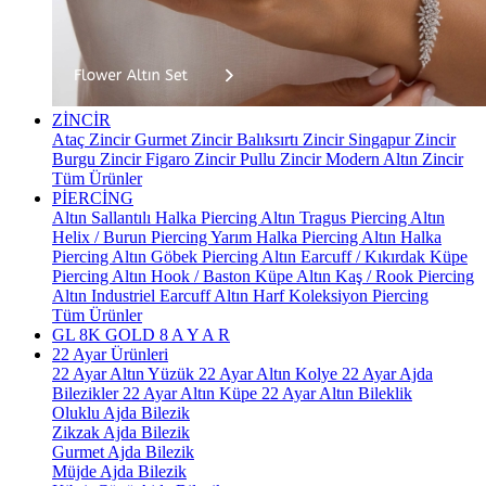
ZİNCİR
Ataç Zincir
Gurmet Zincir
Balıksırtı Zincir
Singapur Zincir
Burgu Zincir
Figaro Zincir
Pullu Zincir
Modern Altın Zincir
Tüm Ürünler
PİERCİNG
Altın Sallantılı Halka Piercing
Altın Tragus Piercing
Altın
Helix / Burun Piercing
Yarım Halka Piercing
Altın Halka
Piercing
Altın Göbek Piercing
Altın Earcuff / Kıkırdak Küpe
Piercing
Altın Hook / Baston Küpe
Altın Kaş / Rook Piercing
Altın Industriel Earcuff
Altın Harf Koleksiyon Piercing
Tüm Ürünler
GL 8K GOLD
8 A Y A R
22 Ayar Ürünleri
22 Ayar Altın Yüzük
22 Ayar Altın Kolye
22 Ayar Ajda
Bilezikler
22 Ayar Altın Küpe
22 Ayar Altın Bileklik
Oluklu Ajda Bilezik
Zikzak Ajda Bilezik
Gurmet Ajda Bilezik
Müjde Ajda Bilezik