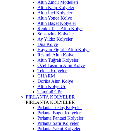
Altın Zincir Modelleri
Altın Kalp Kolyeler
Altın İnci Kolyeler
Altın Yonca Kolye
Altın Baget Kolyeler
Renkli Taşlı Altın Kolye
Sonsuzluk Kolyeler
Ay Yıldız Kolyeler
Dua Kolye
Hayvan Figürlü Altın Kolye
Resimli Altın Kolye
Altın Tuğralı Kolyeler
Özel Tasarım Altın Kolye
Tektaş Kolyeler
CHARM
Dorika Altın Kolye
Altın Kolye Uç
Tümünü Gör
PIRLANTA KOLYELER
PIRLANTA KOLYELER
Pırlanta Tektaş Kolyeler
Pırlanta Baget Kolyeler
Pırlanta Fantazi Kolyeler
Pırlanta Safir Kolyeler
Pırlanta Yakut Kolyeler