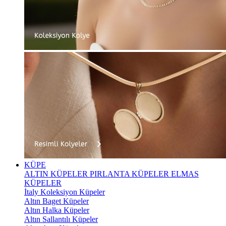
KÜPE
ALTIN KÜPELER
PIRLANTA KÜPELER
ELMAS
KÜPELER
İtaly Koleksiyon Küpeler
Altın Baget Küpeler
Altın Halka Küpeler
Altın Sallantılı Küpeler