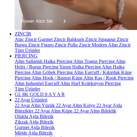
ZİNCİR
Ataç Zincir
Gurmet Zincir
Balıksırtı Zincir
Singapur Zincir
Burgu Zincir
Figaro Zincir
Pullu Zincir
Modern Altın Zincir
Tüm Ürünler
PİERCİNG
Altın Sallantılı Halka Piercing
Altın Tragus Piercing
Altın
Helix / Burun Piercing
Yarım Halka Piercing
Altın Halka
Piercing
Altın Göbek Piercing
Altın Earcuff / Kıkırdak Küpe
Piercing
Altın Hook / Baston Küpe
Altın Kaş / Rook Piercing
Altın Industriel Earcuff
Altın Harf Koleksiyon Piercing
Tüm Ürünler
GL 8K GOLD
8 A Y A R
22 Ayar Ürünleri
22 Ayar Altın Yüzük
22 Ayar Altın Kolye
22 Ayar Ajda
Bilezikler
22 Ayar Altın Küpe
22 Ayar Altın Bileklik
Oluklu Ajda Bilezik
Zikzak Ajda Bilezik
Gurmet Ajda Bilezik
Müjde Ajda Bilezik