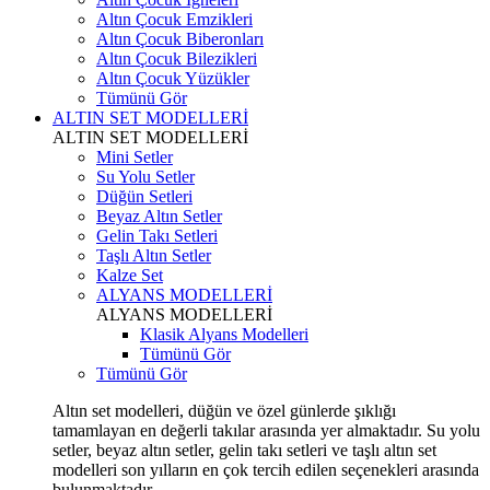
Altın Çocuk Emzikleri
Altın Çocuk Biberonları
Altın Çocuk Bilezikleri
Altın Çocuk Yüzükler
Tümünü Gör
ALTIN SET MODELLERİ
ALTIN SET MODELLERİ
Mini Setler
Su Yolu Setler
Düğün Setleri
Beyaz Altın Setler
Gelin Takı Setleri
Taşlı Altın Setler
Kalze Set
ALYANS MODELLERİ
ALYANS MODELLERİ
Klasik Alyans Modelleri
Tümünü Gör
Tümünü Gör
Altın set modelleri, düğün ve özel günlerde şıklığı
tamamlayan en değerli takılar arasında yer almaktadır. Su yolu
setler, beyaz altın setler, gelin takı setleri ve taşlı altın set
modelleri son yılların en çok tercih edilen seçenekleri arasında
bulunmaktadır.