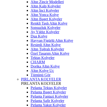
Altın Zincir Modelleri
Altın Kalp Kolyeler
Altın İnci Kolyeler
Altın Yonca Kolye
Altın Baget Kolyeler
Renkli Taşlı Altın Kolye
Sonsuzluk Kolyeler
Ay Yıldız Kolyeler
Dua Kolye
Hayvan Figürlü Altın Kolye
Resimli Altın Kolye
Altın Tuğralı Kolyeler
Özel Tasarım Altın Kolye
Tektaş Kolyeler
CHARM
Dorika Altın Kolye
Altın Kolye Uç
Tümünü Gör
PIRLANTA KOLYELER
PIRLANTA KOLYELER
Pırlanta Tektaş Kolyeler
Pırlanta Baget Kolyeler
Pırlanta Fantazi Kolyeler
Pırlanta Safir Kolyeler
Pırlanta Yakut Kolyeler