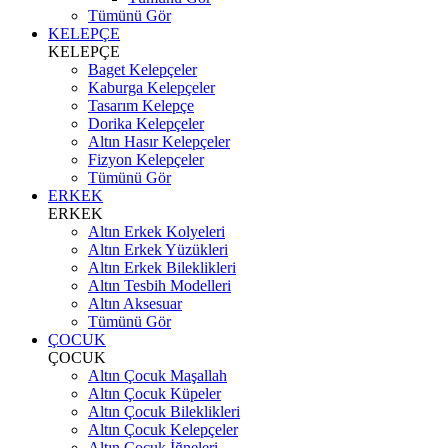
Tümünü Gör
KELEPÇE
KELEPÇE
Baget Kelepçeler
Kaburga Kelepçeler
Tasarım Kelepçe
Dorika Kelepçeler
Altın Hasır Kelepçeler
Fizyon Kelepçeler
Tümünü Gör
ERKEK
ERKEK
Altın Erkek Kolyeleri
Altın Erkek Yüzükleri
Altın Erkek Bileklikleri
Altın Tesbih Modelleri
Altın Aksesuar
Tümünü Gör
ÇOCUK
ÇOCUK
Altın Çocuk Maşallah
Altın Çocuk Küpeler
Altın Çocuk Bileklikleri
Altın Çocuk Kelepçeler
Altın Çocuk İğneleri