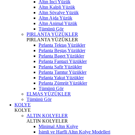
Altın İnci Yüzük
Altın Kalpli Yüzük
Altın Şövalye Yüzük
Altın Ajda Yüzük
Altın Animal Yüzük
Tümünü Gör
PIRLANTA YÜZÜKLER
PIRLANTA YÜZÜKLER
Pırlanta Tektaş Yüzükler
Pırlanta Beştaş Yüzükler
Pırlanta Baget Yüzükler
Pırlanta Fantazi Yüzükler
Pırlanta Safir Yüzükler
Pırlanta Tamtur Yüzükler
Pırlanta Yakut Yüzükler
Pırlanta Zümrüt Yüzükler
Tümünü Gör
ELMAS YÜZÜKLER
Tümünü Gör
KOLYE
KOLYE
ALTIN KOLYELER
ALTIN KOLYELER
Minimal Altın Kolye
İsimli ve Harfli Altın Kolye Modelleri