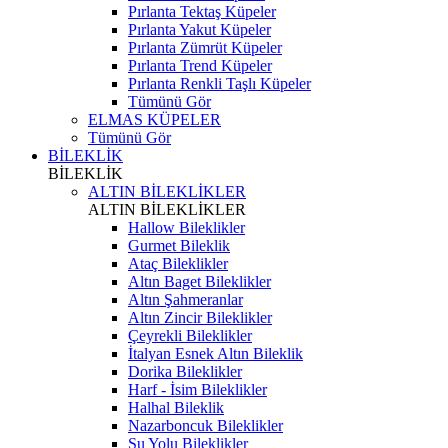
Pırlanta Tektaş Küpeler
Pırlanta Yakut Küpeler
Pırlanta Zümrüt Küpeler
Pırlanta Trend Küpeler
Pırlanta Renkli Taşlı Küpeler
Tümünü Gör
ELMAS KÜPELER
Tümünü Gör
BİLEKLİK
BİLEKLİK
ALTIN BİLEKLİKLER
ALTIN BİLEKLİKLER
Hallow Bileklikler
Gurmet Bileklik
Ataç Bileklikler
Altın Baget Bileklikler
Altın Şahmeranlar
Altın Zincir Bileklikler
Çeyrekli Bileklikler
İtalyan Esnek Altın Bileklik
Dorika Bileklikler
Harf - İsim Bileklikler
Halhal Bileklik
Nazarboncuk Bileklikler
Su Yolu Bileklikler