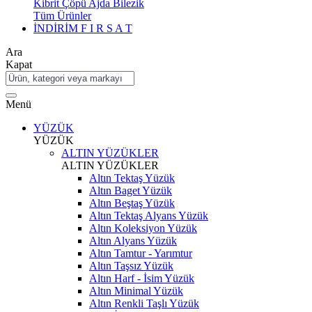
Kibrit Çöpü Ajda Bilezik
Tüm Ürünler
İNDİRİM
F I R S A T
Ara
Kapat
Menü
YÜZÜK
YÜZÜK
ALTIN YÜZÜKLER
ALTIN YÜZÜKLER
Altın Tektaş Yüzük
Altın Baget Yüzük
Altın Beştaş Yüzük
Altın Tektaş Alyans Yüzük
Altın Koleksiyon Yüzük
Altın Alyans Yüzük
Altın Tamtur - Yarımtur
Altın Taşsız Yüzük
Altın Harf - İsim Yüzük
Altın Minimal Yüzük
Altın Renkli Taşlı Yüzük