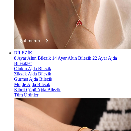
BİLEZİK
8 Ayar Altın Bilezik
14 Ayar Altın Bilezik
22 Ayar Ajda
Bilezikler
Oluklu Ajda Bilezik
Zikzak Ajda Bilezik
Gurmet Ajda Bilezik
Müjde Ajda Bilezik
Kibrit Çöpü Ajda Bilezik
Tüm Ürünler