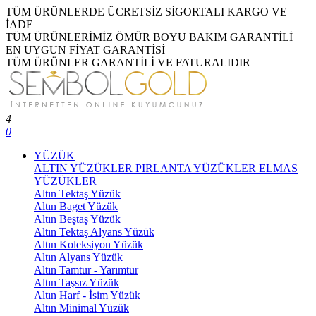
TÜM ÜRÜNLERDE ÜCRETSİZ SİGORTALI KARGO VE
İADE
TÜM ÜRÜNLERİMİZ ÖMÜR BOYU BAKIM GARANTİLİ
EN UYGUN FİYAT GARANTİSİ
TÜM ÜRÜNLER GARANTİLİ VE FATURALIDIR
4
0
YÜZÜK
ALTIN YÜZÜKLER
PIRLANTA YÜZÜKLER
ELMAS
YÜZÜKLER
Altın Tektaş Yüzük
Altın Baget Yüzük
Altın Beştaş Yüzük
Altın Tektaş Alyans Yüzük
Altın Koleksiyon Yüzük
Altın Alyans Yüzük
Altın Tamtur - Yarımtur
Altın Taşsız Yüzük
Altın Harf - İsim Yüzük
Altın Minimal Yüzük