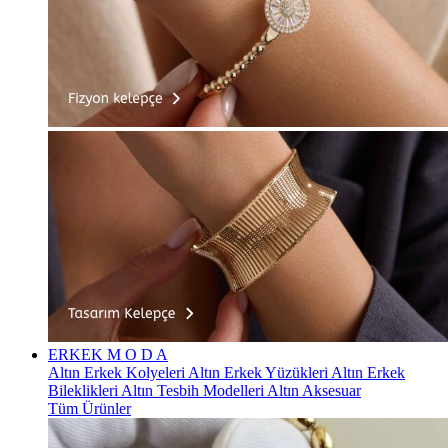
ERKEK
M O D A
Altın Erkek Kolyeleri
Altın Erkek Yüzükleri
Altın Erkek
Bileklikleri
Altın Tesbih Modelleri
Altın Aksesuar
Tüm Ürünler