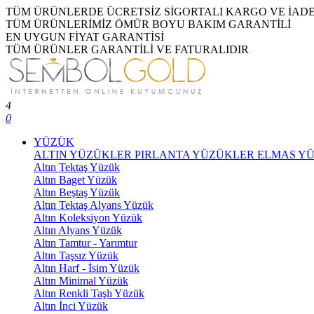
TÜM ÜRÜNLERDE ÜCRETSİZ SİGORTALI KARGO VE İAD
TÜM ÜRÜNLERİMİZ ÖMÜR BOYU BAKIM GARANTİLİ
EN UYGUN FİYAT GARANTİSİ
TÜM ÜRÜNLER GARANTİLİ VE FATURALIDIR
4
0
YÜZÜK
ALTIN YÜZÜKLER
PIRLANTA YÜZÜKLER
ELMAS Y
Altın Tektaş Yüzük
Altın Baget Yüzük
Altın Beştaş Yüzük
Altın Tektaş Alyans Yüzük
Altın Koleksiyon Yüzük
Altın Alyans Yüzük
Altın Tamtur - Yarımtur
Altın Taşsız Yüzük
Altın Harf - İsim Yüzük
Altın Minimal Yüzük
Altın Renkli Taşlı Yüzük
Altın İnci Yüzük