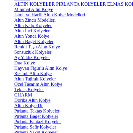
ALTIN KOLYELER
PIRLANTA KOLYELER
ELMAS KO
Minimal Altın Kolye
İsimli ve Harfli Altın Kolye Modelleri
Altın Zincir Modelleri
Altın Kalp Kolyeler
Altın İnci Kolyeler
Altın Yonca Kolye
Altın Baget Kolyeler
Renkli Taşlı Altın Kolye
Sonsuzluk Kolyeler
Ay Yıldız Kolyeler
Dua Kolye
Hayvan Figürlü Altın Kolye
Resimli Altın Kolye
Altın Tuğralı Kolyeler
Özel Tasarım Altın Kolye
Tektaş Kolyeler
CHARM
Dorika Altın Kolye
Altın Kolye Uç
Pırlanta Tektaş Kolyeler
Pırlanta Baget Kolyeler
Pırlanta Fantazi Kolyeler
Pırlanta Safir Kolyeler
Pırlanta Yakut Kolyeler