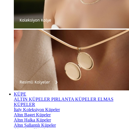
KÜPE
ALTIN KÜPELER
PIRLANTA KÜPELER
ELMAS
KÜPELER
İtaly Koleksiyon Küpeler
Altın Baget Küpeler
Altın Halka Küpeler
Altın Sallantılı Küpeler