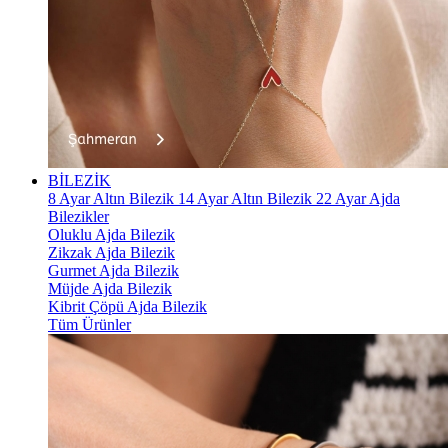
BİLEZİK
8 Ayar Altın Bilezik
14 Ayar Altın Bilezik
22 Ayar Ajda
Bilezikler
Oluklu Ajda Bilezik
Zikzak Ajda Bilezik
Gurmet Ajda Bilezik
Müjde Ajda Bilezik
Kibrit Çöpü Ajda Bilezik
Tüm Ürünler