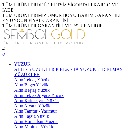
TÜM ÜRÜNLERDE ÜCRETSİZ SİGORTALI KARGO VE
İADE
TÜM ÜRÜNLERİMİZ ÖMÜR BOYU BAKIM GARANTİLİ
EN UYGUN FİYAT GARANTİSİ
TÜM ÜRÜNLER GARANTİLİ VE FATURALIDIR
4
0
YÜZÜK
ALTIN YÜZÜKLER
PIRLANTA YÜZÜKLER
ELMAS
YÜZÜKLER
Altın Tektaş Yüzük
Altın Baget Yüzük
Altın Beştaş Yüzük
Altın Tektaş Alyans Yüzük
Altın Koleksiyon Yüzük
Altın Alyans Yüzük
Altın Tamtur - Yarımtur
Altın Taşsız Yüzük
Altın Harf - İsim Yüzük
Altın Minimal Yüzük