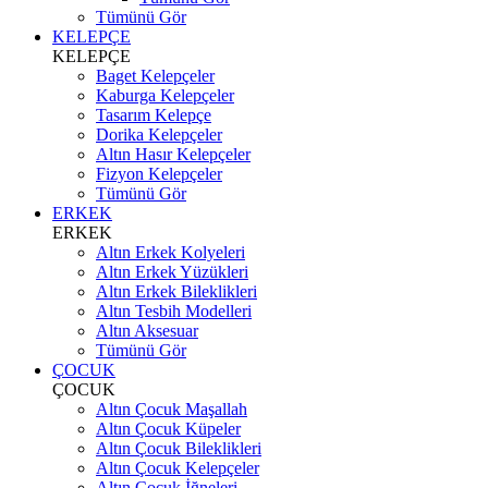
Tümünü Gör
KELEPÇE
KELEPÇE
Baget Kelepçeler
Kaburga Kelepçeler
Tasarım Kelepçe
Dorika Kelepçeler
Altın Hasır Kelepçeler
Fizyon Kelepçeler
Tümünü Gör
ERKEK
ERKEK
Altın Erkek Kolyeleri
Altın Erkek Yüzükleri
Altın Erkek Bileklikleri
Altın Tesbih Modelleri
Altın Aksesuar
Tümünü Gör
ÇOCUK
ÇOCUK
Altın Çocuk Maşallah
Altın Çocuk Küpeler
Altın Çocuk Bileklikleri
Altın Çocuk Kelepçeler
Altın Çocuk İğneleri