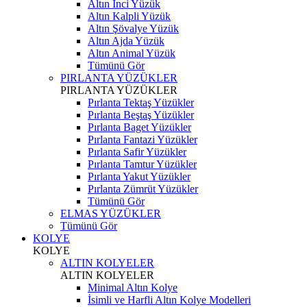
Altın İnci Yüzük
Altın Kalpli Yüzük
Altın Şövalye Yüzük
Altın Ajda Yüzük
Altın Animal Yüzük
Tümünü Gör
PIRLANTA YÜZÜKLER
PIRLANTA YÜZÜKLER
Pırlanta Tektaş Yüzükler
Pırlanta Beştaş Yüzükler
Pırlanta Baget Yüzükler
Pırlanta Fantazi Yüzükler
Pırlanta Safir Yüzükler
Pırlanta Tamtur Yüzükler
Pırlanta Yakut Yüzükler
Pırlanta Zümrüt Yüzükler
Tümünü Gör
ELMAS YÜZÜKLER
Tümünü Gör
KOLYE
KOLYE
ALTIN KOLYELER
ALTIN KOLYELER
Minimal Altın Kolye
İsimli ve Harfli Altın Kolye Modelleri