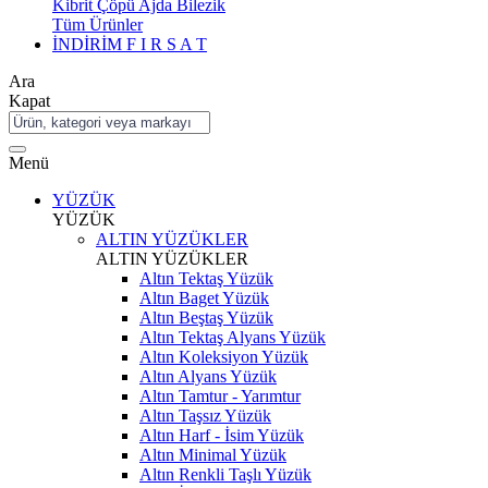
Kibrit Çöpü Ajda Bilezik
Tüm Ürünler
İNDİRİM
F I R S A T
Ara
Kapat
Menü
YÜZÜK
YÜZÜK
ALTIN YÜZÜKLER
ALTIN YÜZÜKLER
Altın Tektaş Yüzük
Altın Baget Yüzük
Altın Beştaş Yüzük
Altın Tektaş Alyans Yüzük
Altın Koleksiyon Yüzük
Altın Alyans Yüzük
Altın Tamtur - Yarımtur
Altın Taşsız Yüzük
Altın Harf - İsim Yüzük
Altın Minimal Yüzük
Altın Renkli Taşlı Yüzük