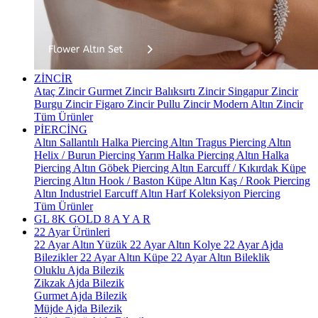
ZİNCİR
Ataç Zincir
Gurmet Zincir
Balıksırtı Zincir
Singapur Zincir
Burgu Zincir
Figaro Zincir
Pullu Zincir
Modern Altın Zincir
Tüm Ürünler
PİERCİNG
Altın Sallantılı Halka Piercing
Altın Tragus Piercing
Altın
Helix / Burun Piercing
Yarım Halka Piercing
Altın Halka
Piercing
Altın Göbek Piercing
Altın Earcuff / Kıkırdak Küpe
Piercing
Altın Hook / Baston Küpe
Altın Kaş / Rook Piercing
Altın Industriel Earcuff
Altın Harf Koleksiyon Piercing
Tüm Ürünler
GL 8K GOLD
8 A Y A R
22 Ayar Ürünleri
22 Ayar Altın Yüzük
22 Ayar Altın Kolye
22 Ayar Ajda
Bilezikler
22 Ayar Altın Küpe
22 Ayar Altın Bileklik
Oluklu Ajda Bilezik
Zikzak Ajda Bilezik
Gurmet Ajda Bilezik
Müjde Ajda Bilezik