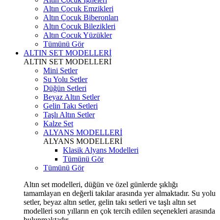
Altın Çocuk Emzikleri
Altın Çocuk Biberonları
Altın Çocuk Bilezikleri
Altın Çocuk Yüzükler
Tümünü Gör
ALTIN SET MODELLERİ
ALTIN SET MODELLERİ
Mini Setler
Su Yolu Setler
Düğün Setleri
Beyaz Altın Setler
Gelin Takı Setleri
Taşlı Altın Setler
Kalze Set
ALYANS MODELLERİ
ALYANS MODELLERİ
Klasik Alyans Modelleri
Tümünü Gör
Tümünü Gör
Altın set modelleri, düğün ve özel günlerde şıklığı
tamamlayan en değerli takılar arasında yer almaktadır. Su yolu
setler, beyaz altın setler, gelin takı setleri ve taşlı altın set
modelleri son yılların en çok tercih edilen seçenekleri arasında
bulunmaktadır.