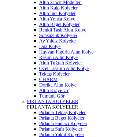
Altın Zincir Modelleri
Altın Kalp Kolyeler
Altın İnci Kolyeler
Altın Yonca Kolye
Altın Baget Kolyeler
Renkli Taşlı Altın Kolye
Sonsuzluk Kolyeler
Ay Yıldız Kolyeler
Dua Kolye
Hayvan Figürlü Altın Kolye
Resimli Altın Kolye
Altın Tuğralı Kolyeler
Özel Tasarım Altın Kolye
Tektaş Kolyeler
CHARM
Dorika Altın Kolye
Altın Kolye Uç
Tümünü Gör
PIRLANTA KOLYELER
PIRLANTA KOLYELER
Pırlanta Tektaş Kolyeler
Pırlanta Baget Kolyeler
Pırlanta Fantazi Kolyeler
Pırlanta Safir Kolyeler
Pırlanta Yakut Kolyeler