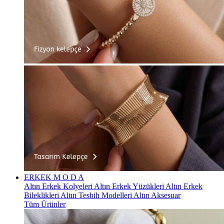
ERKEK
M O D A
Altın Erkek Kolyeleri
Altın Erkek Yüzükleri
Altın Erkek
Bileklikleri
Altın Tesbih Modelleri
Altın Aksesuar
Tüm Ürünler