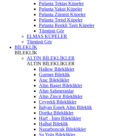
Pırlanta Tektaş Küpeler
Pırlanta Yakut Küpeler
Pırlanta Zümrüt Küpeler
Pırlanta Trend Küpeler
Pırlanta Renkli Taşlı Küpeler
Tümünü Gör
ELMAS KÜPELER
Tümünü Gör
BİLEKLİK
BİLEKLİK
ALTIN BİLEKLİKLER
ALTIN BİLEKLİKLER
Hallow Bileklikler
Gurmet Bileklik
Ataç Bileklikler
Altın Baget Bileklikler
Altın Şahmeranlar
Altın Zincir Bileklikler
Çeyrekli Bileklikler
İtalyan Esnek Altın Bileklik
Dorika Bileklikler
Harf - İsim Bileklikler
Halhal Bileklik
Nazarboncuk Bileklikler
Su Yolu Bileklikler