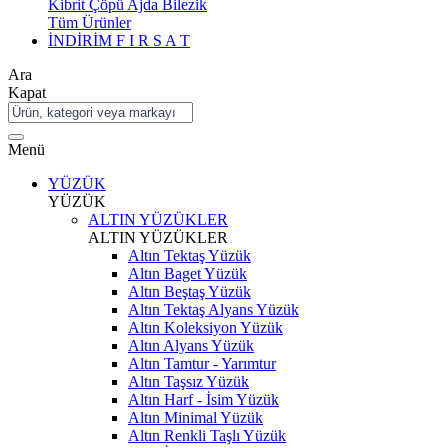
Kibrit Çöpü Ajda Bilezik
Tüm Ürünler
İNDİRİM
F I R S A T
Ara
Kapat
Menü
YÜZÜK
YÜZÜK
ALTIN YÜZÜKLER
ALTIN YÜZÜKLER
Altın Tektaş Yüzük
Altın Baget Yüzük
Altın Beştaş Yüzük
Altın Tektaş Alyans Yüzük
Altın Koleksiyon Yüzük
Altın Alyans Yüzük
Altın Tamtur - Yarımtur
Altın Taşsız Yüzük
Altın Harf - İsim Yüzük
Altın Minimal Yüzük
Altın Renkli Taşlı Yüzük