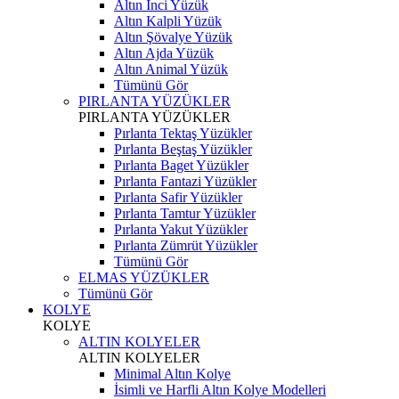
Altın İnci Yüzük
Altın Kalpli Yüzük
Altın Şövalye Yüzük
Altın Ajda Yüzük
Altın Animal Yüzük
Tümünü Gör
PIRLANTA YÜZÜKLER
PIRLANTA YÜZÜKLER
Pırlanta Tektaş Yüzükler
Pırlanta Beştaş Yüzükler
Pırlanta Baget Yüzükler
Pırlanta Fantazi Yüzükler
Pırlanta Safir Yüzükler
Pırlanta Tamtur Yüzükler
Pırlanta Yakut Yüzükler
Pırlanta Zümrüt Yüzükler
Tümünü Gör
ELMAS YÜZÜKLER
Tümünü Gör
KOLYE
KOLYE
ALTIN KOLYELER
ALTIN KOLYELER
Minimal Altın Kolye
İsimli ve Harfli Altın Kolye Modelleri