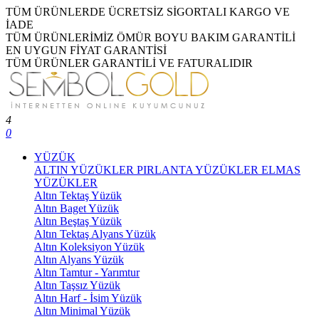
TÜM ÜRÜNLERDE ÜCRETSİZ SİGORTALI KARGO VE
İADE
TÜM ÜRÜNLERİMİZ ÖMÜR BOYU BAKIM GARANTİLİ
EN UYGUN FİYAT GARANTİSİ
TÜM ÜRÜNLER GARANTİLİ VE FATURALIDIR
4
0
YÜZÜK
ALTIN YÜZÜKLER
PIRLANTA YÜZÜKLER
ELMAS
YÜZÜKLER
Altın Tektaş Yüzük
Altın Baget Yüzük
Altın Beştaş Yüzük
Altın Tektaş Alyans Yüzük
Altın Koleksiyon Yüzük
Altın Alyans Yüzük
Altın Tamtur - Yarımtur
Altın Taşsız Yüzük
Altın Harf - İsim Yüzük
Altın Minimal Yüzük