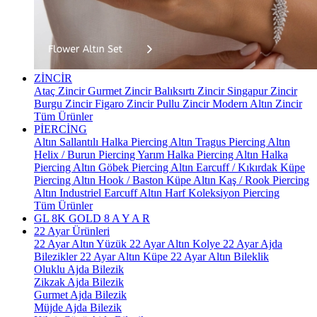
ZİNCİR
Ataç Zincir
Gurmet Zincir
Balıksırtı Zincir
Singapur Zincir
Burgu Zincir
Figaro Zincir
Pullu Zincir
Modern Altın Zincir
Tüm Ürünler
PİERCİNG
Altın Sallantılı Halka Piercing
Altın Tragus Piercing
Altın
Helix / Burun Piercing
Yarım Halka Piercing
Altın Halka
Piercing
Altın Göbek Piercing
Altın Earcuff / Kıkırdak Küpe
Piercing
Altın Hook / Baston Küpe
Altın Kaş / Rook Piercing
Altın Industriel Earcuff
Altın Harf Koleksiyon Piercing
Tüm Ürünler
GL 8K GOLD
8 A Y A R
22 Ayar Ürünleri
22 Ayar Altın Yüzük
22 Ayar Altın Kolye
22 Ayar Ajda
Bilezikler
22 Ayar Altın Küpe
22 Ayar Altın Bileklik
Oluklu Ajda Bilezik
Zikzak Ajda Bilezik
Gurmet Ajda Bilezik
Müjde Ajda Bilezik