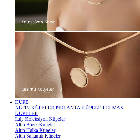
KÜPE
ALTIN KÜPELER
PIRLANTA KÜPELER
ELMAS
KÜPELER
İtaly Koleksiyon Küpeler
Altın Baget Küpeler
Altın Halka Küpeler
Altın Sallantılı Küpeler