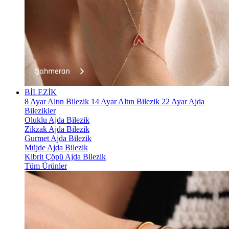
BİLEZİK
8 Ayar Altın Bilezik
14 Ayar Altın Bilezik
22 Ayar Ajda
Bilezikler
Oluklu Ajda Bilezik
Zikzak Ajda Bilezik
Gurmet Ajda Bilezik
Müjde Ajda Bilezik
Kibrit Çöpü Ajda Bilezik
Tüm Ürünler