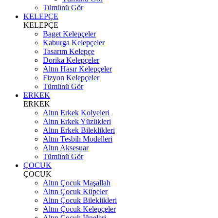
Tümünü Gör
KELEPÇE
KELEPÇE
Baget Kelepçeler
Kaburga Kelepçeler
Tasarım Kelepçe
Dorika Kelepçeler
Altın Hasır Kelepçeler
Fizyon Kelepçeler
Tümünü Gör
ERKEK
ERKEK
Altın Erkek Kolyeleri
Altın Erkek Yüzükleri
Altın Erkek Bileklikleri
Altın Tesbih Modelleri
Altın Aksesuar
Tümünü Gör
ÇOCUK
ÇOCUK
Altın Çocuk Maşallah
Altın Çocuk Küpeler
Altın Çocuk Bileklikleri
Altın Çocuk Kelepçeler
Altın Çocuk İğneleri