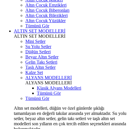
Altın Çocuk Emzikleri
Altın Çocuk Biberonları
Altın Çocuk Bilezikleri
Altın Çocuk Yüzükler
Tümünü Gör
ALTIN SET MODELLERİ
ALTIN SET MODELLERİ
Mini Setler
Su Yolu Setler
Düğün Setleri
Beyaz Altın Setler
Gelin Takı Setleri
Taşlı Altın Setler
Kalze Set
ALYANS MODELLERİ
ALYANS MODELLERİ
Klasik Alyans Modelleri
Tümünü Gör
Tümünü Gör
Altın set modelleri, düğün ve özel günlerde şıklığı
tamamlayan en değerli takılar arasında yer almaktadır. Su yolu
setler, beyaz altın setler, gelin takı setleri ve taşlı altın set
modelleri son yılların en çok tercih edilen seçenekleri arasında
bulunmaktadır.