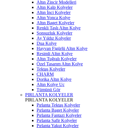
Altın Zincir Modelleri
Altın Kalp Kolyeler
Altın İnci Kolyeler
Altın Yonca Kolye
Altın Baget Kolyeler
Renkli Taşlı Altın Kolye
Sonsuzluk Kolyeler
Ay Yıldız Kolyeler
Dua Kolye
Hayvan Figürlü Altın Kolye
Resimli Altın Kolye
Altın Tuğralı Kolyeler
Özel Tasarım Altın Kolye
Tektaş Kolyeler
CHARM
Dorika Altın Kolye
Altın Kolye Uç
Tümünü Gör
PIRLANTA KOLYELER
PIRLANTA KOLYELER
Pırlanta Tektaş Kolyeler
Pırlanta Baget Kolyeler
Pırlanta Fantazi Kolyeler
Pırlanta Safir Kolyeler
Pırlanta Yakut Kolyeler