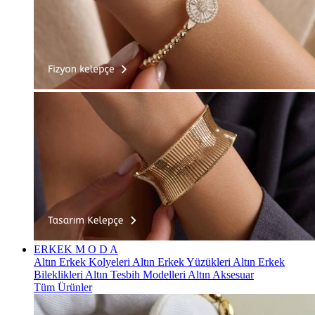
ERKEK
M O D A
Altın Erkek Kolyeleri
Altın Erkek Yüzükleri
Altın Erkek
Bileklikleri
Altın Tesbih Modelleri
Altın Aksesuar
Tüm Ürünler