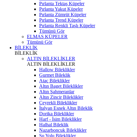
Pırlanta Tektaş Küpeler
Pırlanta Yakut Küpeler
Pırlanta Zümrüt Küpeler
Pırlanta Trend Küpeler
Pırlanta Renkli Taşlı Küpeler
Tümünü Gör
ELMAS KÜPELER
Tümünü Gör
BİLEKLİK
BİLEKLİK
ALTIN BİLEKLİKLER
ALTIN BİLEKLİKLER
Hallow Bileklikler
Gurmet Bileklik
Ataç Bileklikler
Altın Baget Bileklikler
Altın Şahmeranlar
Altın Zincir Bileklikler
Çeyrekli Bileklikler
İtalyan Esnek Altın Bileklik
Dorika Bileklikler
Harf - İsim Bileklikler
Halhal Bileklik
Nazarboncuk Bileklikler
Su Yolu Bileklikler