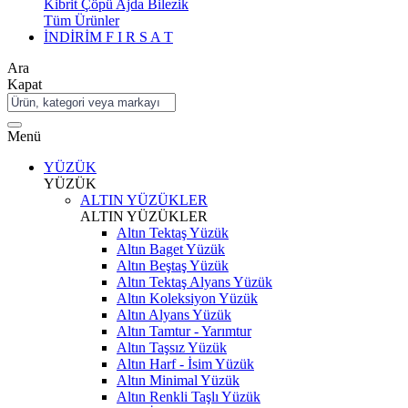
Kibrit Çöpü Ajda Bilezik
Tüm Ürünler
İNDİRİM
F I R S A T
Ara
Kapat
Menü
YÜZÜK
YÜZÜK
ALTIN YÜZÜKLER
ALTIN YÜZÜKLER
Altın Tektaş Yüzük
Altın Baget Yüzük
Altın Beştaş Yüzük
Altın Tektaş Alyans Yüzük
Altın Koleksiyon Yüzük
Altın Alyans Yüzük
Altın Tamtur - Yarımtur
Altın Taşsız Yüzük
Altın Harf - İsim Yüzük
Altın Minimal Yüzük
Altın Renkli Taşlı Yüzük