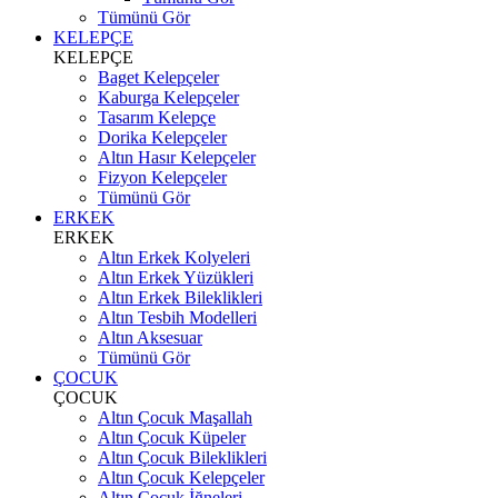
Tümünü Gör
KELEPÇE
KELEPÇE
Baget Kelepçeler
Kaburga Kelepçeler
Tasarım Kelepçe
Dorika Kelepçeler
Altın Hasır Kelepçeler
Fizyon Kelepçeler
Tümünü Gör
ERKEK
ERKEK
Altın Erkek Kolyeleri
Altın Erkek Yüzükleri
Altın Erkek Bileklikleri
Altın Tesbih Modelleri
Altın Aksesuar
Tümünü Gör
ÇOCUK
ÇOCUK
Altın Çocuk Maşallah
Altın Çocuk Küpeler
Altın Çocuk Bileklikleri
Altın Çocuk Kelepçeler
Altın Çocuk İğneleri