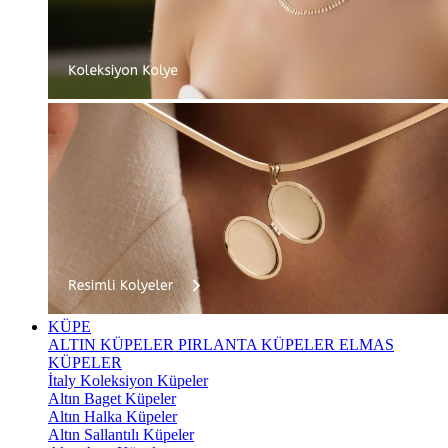
KÜPE
ALTIN KÜPELER
PIRLANTA KÜPELER
ELMAS
KÜPELER
İtaly Koleksiyon Küpeler
Altın Baget Küpeler
Altın Halka Küpeler
Altın Sallantılı Küpeler