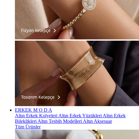
ERKEK
M O D A
Altın Erkek Kolyeleri
Altın Erkek Yüzükleri
Altın Erkek
Bileklikleri
Altın Tesbih Modelleri
Altın Aksesuar
Tüm Ürünler