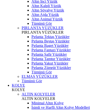
Altın İnci Yüzük
Altın Kalpli Yüzük
Altın Şövalye Yüzük
Altın Ajda Yüzük
Altın Animal Yüzük
Tümünü Gör
PIRLANTA YÜZÜKLER
PIRLANTA YÜZÜKLER
Pırlanta Tektaş Yüzükler
Pırlanta Beştaş Yüzükler
Pırlanta Baget Yüzükler
Pırlanta Fantazi Yüzükler
Pırlanta Safir Yüzükler
Pırlanta Tamtur Yüzükler
Pırlanta Yakut Yüzükler
Pırlanta Zümrüt Yüzükler
Tümünü Gör
ELMAS YÜZÜKLER
Tümünü Gör
KOLYE
KOLYE
ALTIN KOLYELER
ALTIN KOLYELER
Minimal Altın Kolye
İsimli ve Harfli Altın Kolye Modelleri