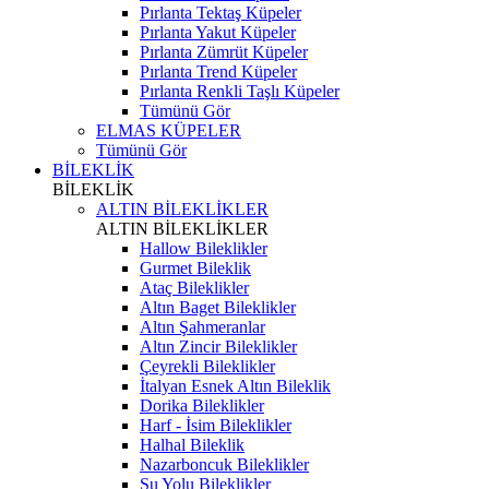
Pırlanta Tektaş Küpeler
Pırlanta Yakut Küpeler
Pırlanta Zümrüt Küpeler
Pırlanta Trend Küpeler
Pırlanta Renkli Taşlı Küpeler
Tümünü Gör
ELMAS KÜPELER
Tümünü Gör
BİLEKLİK
BİLEKLİK
ALTIN BİLEKLİKLER
ALTIN BİLEKLİKLER
Hallow Bileklikler
Gurmet Bileklik
Ataç Bileklikler
Altın Baget Bileklikler
Altın Şahmeranlar
Altın Zincir Bileklikler
Çeyrekli Bileklikler
İtalyan Esnek Altın Bileklik
Dorika Bileklikler
Harf - İsim Bileklikler
Halhal Bileklik
Nazarboncuk Bileklikler
Su Yolu Bileklikler