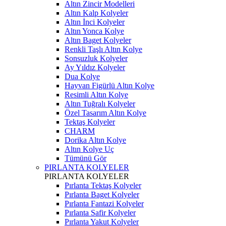
Altın Zincir Modelleri
Altın Kalp Kolyeler
Altın İnci Kolyeler
Altın Yonca Kolye
Altın Baget Kolyeler
Renkli Taşlı Altın Kolye
Sonsuzluk Kolyeler
Ay Yıldız Kolyeler
Dua Kolye
Hayvan Figürlü Altın Kolye
Resimli Altın Kolye
Altın Tuğralı Kolyeler
Özel Tasarım Altın Kolye
Tektaş Kolyeler
CHARM
Dorika Altın Kolye
Altın Kolye Uç
Tümünü Gör
PIRLANTA KOLYELER
PIRLANTA KOLYELER
Pırlanta Tektaş Kolyeler
Pırlanta Baget Kolyeler
Pırlanta Fantazi Kolyeler
Pırlanta Safir Kolyeler
Pırlanta Yakut Kolyeler