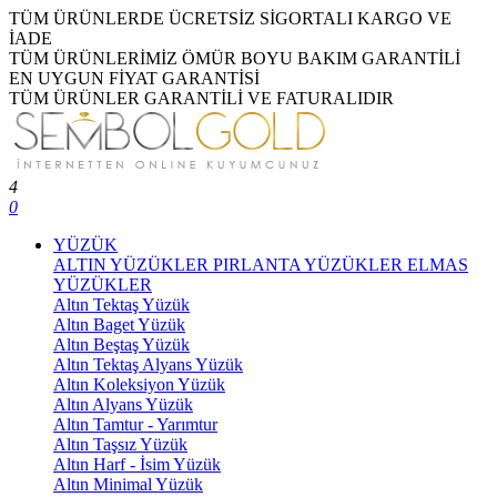
TÜM ÜRÜNLERDE ÜCRETSİZ SİGORTALI KARGO VE
İADE
TÜM ÜRÜNLERİMİZ ÖMÜR BOYU BAKIM GARANTİLİ
EN UYGUN FİYAT GARANTİSİ
TÜM ÜRÜNLER GARANTİLİ VE FATURALIDIR
4
0
YÜZÜK
ALTIN YÜZÜKLER
PIRLANTA YÜZÜKLER
ELMAS
YÜZÜKLER
Altın Tektaş Yüzük
Altın Baget Yüzük
Altın Beştaş Yüzük
Altın Tektaş Alyans Yüzük
Altın Koleksiyon Yüzük
Altın Alyans Yüzük
Altın Tamtur - Yarımtur
Altın Taşsız Yüzük
Altın Harf - İsim Yüzük
Altın Minimal Yüzük