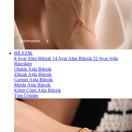
BİLEZİK
8 Ayar Altın Bilezik
14 Ayar Altın Bilezik
22 Ayar Ajda
Bilezikler
Oluklu Ajda Bilezik
Zikzak Ajda Bilezik
Gurmet Ajda Bilezik
Müjde Ajda Bilezik
Kibrit Çöpü Ajda Bilezik
Tüm Ürünler