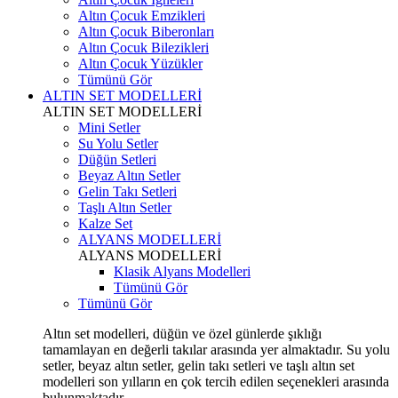
Altın Çocuk Emzikleri
Altın Çocuk Biberonları
Altın Çocuk Bilezikleri
Altın Çocuk Yüzükler
Tümünü Gör
ALTIN SET MODELLERİ
ALTIN SET MODELLERİ
Mini Setler
Su Yolu Setler
Düğün Setleri
Beyaz Altın Setler
Gelin Takı Setleri
Taşlı Altın Setler
Kalze Set
ALYANS MODELLERİ
ALYANS MODELLERİ
Klasik Alyans Modelleri
Tümünü Gör
Tümünü Gör
Altın set modelleri, düğün ve özel günlerde şıklığı
tamamlayan en değerli takılar arasında yer almaktadır. Su yolu
setler, beyaz altın setler, gelin takı setleri ve taşlı altın set
modelleri son yılların en çok tercih edilen seçenekleri arasında
bulunmaktadır.