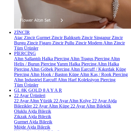
ZİNCİR
Ataç Zincir
Gurmet Zincir
Balıksırtı Zincir
Singapur Zincir
Burgu Zincir
Figaro Zincir
Pullu Zincir
Modern Altın Zincir
Tüm Ürünler
PİERCİNG
Altın Sallantılı Halka Piercing
Altın Tragus Piercing
Altın
Helix / Burun Piercing
Yarım Halka Piercing
Altın Halka
Piercing
Altın Göbek Piercing
Altın Earcuff / Kıkırdak Küpe
Piercing
Altın Hook / Baston Küpe
Altın Kaş / Rook Piercing
Altın Industriel Earcuff
Altın Harf Koleksiyon Piercing
Tüm Ürünler
GL 8K GOLD
8 A Y A R
22 Ayar Ürünleri
22 Ayar Altın Yüzük
22 Ayar Altın Kolye
22 Ayar Ajda
Bilezikler
22 Ayar Altın Küpe
22 Ayar Altın Bileklik
Oluklu Ajda Bilezik
Zikzak Ajda Bilezik
Gurmet Ajda Bilezik
Müjde Ajda Bilezik