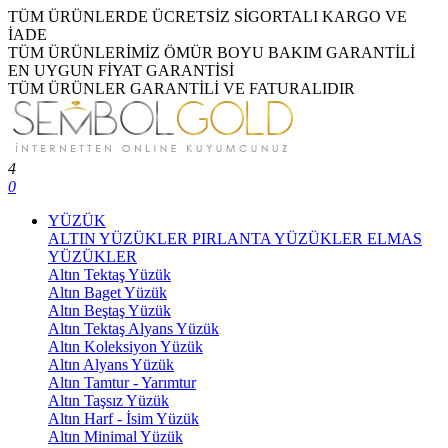
TÜM ÜRÜNLERDE ÜCRETSİZ SİGORTALI KARGO VE
İADE
TÜM ÜRÜNLERİMİZ ÖMÜR BOYU BAKIM GARANTİLİ
EN UYGUN FİYAT GARANTİSİ
TÜM ÜRÜNLER GARANTİLİ VE FATURALIDIR
4
0
YÜZÜK
ALTIN YÜZÜKLER
PIRLANTA YÜZÜKLER
ELMAS
YÜZÜKLER
Altın Tektaş Yüzük
Altın Baget Yüzük
Altın Beştaş Yüzük
Altın Tektaş Alyans Yüzük
Altın Koleksiyon Yüzük
Altın Alyans Yüzük
Altın Tamtur - Yarımtur
Altın Taşsız Yüzük
Altın Harf - İsim Yüzük
Altın Minimal Yüzük