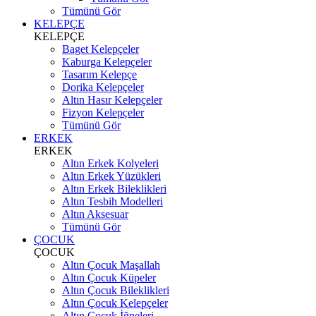
Tümünü Gör
KELEPÇE
KELEPÇE
Baget Kelepçeler
Kaburga Kelepçeler
Tasarım Kelepçe
Dorika Kelepçeler
Altın Hasır Kelepçeler
Fizyon Kelepçeler
Tümünü Gör
ERKEK
ERKEK
Altın Erkek Kolyeleri
Altın Erkek Yüzükleri
Altın Erkek Bileklikleri
Altın Tesbih Modelleri
Altın Aksesuar
Tümünü Gör
ÇOCUK
ÇOCUK
Altın Çocuk Maşallah
Altın Çocuk Küpeler
Altın Çocuk Bileklikleri
Altın Çocuk Kelepçeler
Altın Çocuk İğneleri