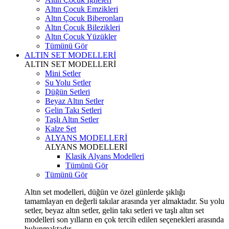
Altın Çocuk Emzikleri
Altın Çocuk Biberonları
Altın Çocuk Bilezikleri
Altın Çocuk Yüzükler
Tümünü Gör
ALTIN SET MODELLERİ
ALTIN SET MODELLERİ
Mini Setler
Su Yolu Setler
Düğün Setleri
Beyaz Altın Setler
Gelin Takı Setleri
Taşlı Altın Setler
Kalze Set
ALYANS MODELLERİ
ALYANS MODELLERİ
Klasik Alyans Modelleri
Tümünü Gör
Tümünü Gör
Altın set modelleri, düğün ve özel günlerde şıklığı
tamamlayan en değerli takılar arasında yer almaktadır. Su yolu
setler, beyaz altın setler, gelin takı setleri ve taşlı altın set
modelleri son yılların en çok tercih edilen seçenekleri arasında
bulunmaktadır.