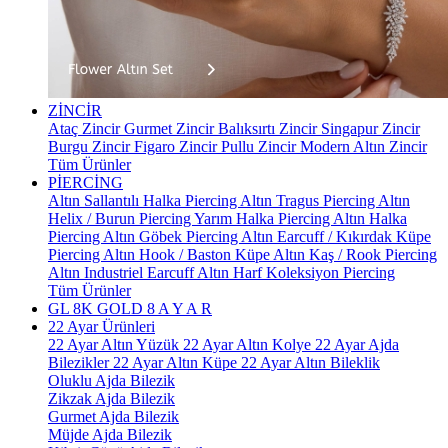
ZİNCİR
Ataç Zincir
Gurmet Zincir
Balıksırtı Zincir
Singapur Zincir
Burgu Zincir
Figaro Zincir
Pullu Zincir
Modern Altın Zincir
Tüm Ürünler
PİERCİNG
Altın Sallantılı Halka Piercing
Altın Tragus Piercing
Altın
Helix / Burun Piercing
Yarım Halka Piercing
Altın Halka
Piercing
Altın Göbek Piercing
Altın Earcuff / Kıkırdak Küpe
Piercing
Altın Hook / Baston Küpe
Altın Kaş / Rook Piercing
Altın Industriel Earcuff
Altın Harf Koleksiyon Piercing
Tüm Ürünler
GL 8K GOLD
8 A Y A R
22 Ayar Ürünleri
22 Ayar Altın Yüzük
22 Ayar Altın Kolye
22 Ayar Ajda
Bilezikler
22 Ayar Altın Küpe
22 Ayar Altın Bileklik
Oluklu Ajda Bilezik
Zikzak Ajda Bilezik
Gurmet Ajda Bilezik
Müjde Ajda Bilezik