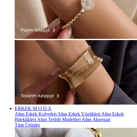
ERKEK
M O D A
Altın Erkek Kolyeleri
Altın Erkek Yüzükleri
Altın Erkek
Bileklikleri
Altın Tesbih Modelleri
Altın Aksesuar
Tüm Ürünler