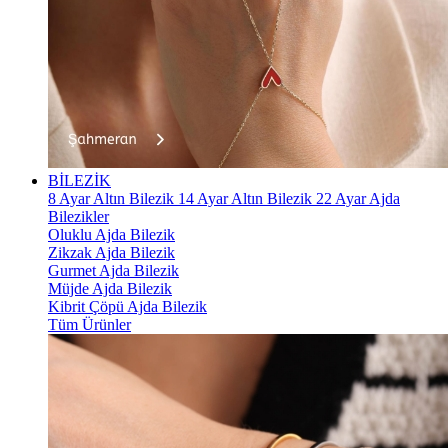
BİLEZİK
8 Ayar Altın Bilezik
14 Ayar Altın Bilezik
22 Ayar Ajda
Bilezikler
Oluklu Ajda Bilezik
Zikzak Ajda Bilezik
Gurmet Ajda Bilezik
Müjde Ajda Bilezik
Kibrit Çöpü Ajda Bilezik
Tüm Ürünler