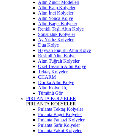
Altın Zincir Modelleri
Altın Kalp Kolyeler
Altın İnci Kolyeler
Altın Yonca Kolye
Altın Baget Kolyeler
Renkli Taşlı Altın Kolye
Sonsuzluk Kolyeler
Ay Yıldız Kolyeler
Dua Kolye
Hayvan Figürlü Altın Kolye
Resimli Altın Kolye
Altın Tuğralı Kolyeler
Özel Tasarım Altın Kolye
Tektaş Kolyeler
CHARM
Dorika Altın Kolye
Altın Kolye Uç
Tümünü Gör
PIRLANTA KOLYELER
PIRLANTA KOLYELER
Pırlanta Tektaş Kolyeler
Pırlanta Baget Kolyeler
Pırlanta Fantazi Kolyeler
Pırlanta Safir Kolyeler
Pırlanta Yakut Kolyeler