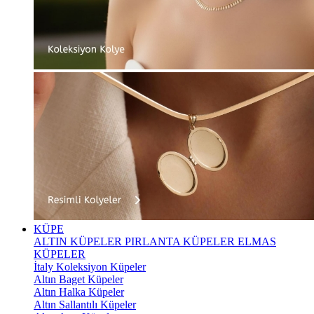
KÜPE
ALTIN KÜPELER
PIRLANTA KÜPELER
ELMAS
KÜPELER
İtaly Koleksiyon Küpeler
Altın Baget Küpeler
Altın Halka Küpeler
Altın Sallantılı Küpeler