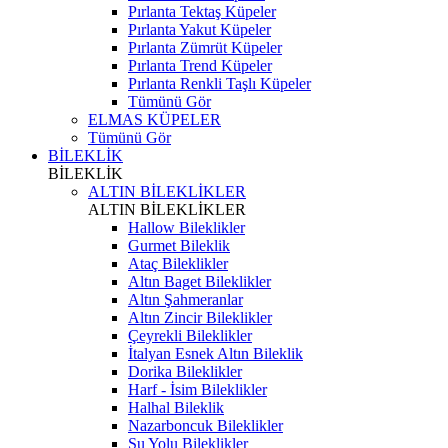
Pırlanta Tektaş Küpeler
Pırlanta Yakut Küpeler
Pırlanta Zümrüt Küpeler
Pırlanta Trend Küpeler
Pırlanta Renkli Taşlı Küpeler
Tümünü Gör
ELMAS KÜPELER
Tümünü Gör
BİLEKLİK
BİLEKLİK
ALTIN BİLEKLİKLER
ALTIN BİLEKLİKLER
Hallow Bileklikler
Gurmet Bileklik
Ataç Bileklikler
Altın Baget Bileklikler
Altın Şahmeranlar
Altın Zincir Bileklikler
Çeyrekli Bileklikler
İtalyan Esnek Altın Bileklik
Dorika Bileklikler
Harf - İsim Bileklikler
Halhal Bileklik
Nazarboncuk Bileklikler
Su Yolu Bileklikler