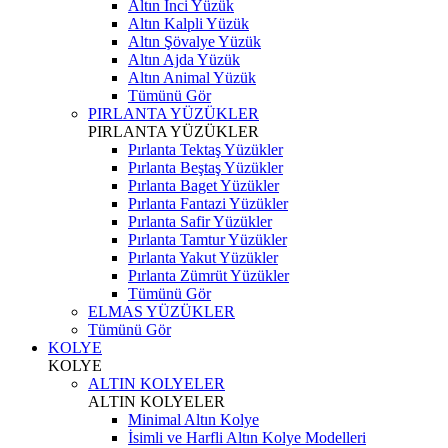
Altın İnci Yüzük
Altın Kalpli Yüzük
Altın Şövalye Yüzük
Altın Ajda Yüzük
Altın Animal Yüzük
Tümünü Gör
PIRLANTA YÜZÜKLER
PIRLANTA YÜZÜKLER
Pırlanta Tektaş Yüzükler
Pırlanta Beştaş Yüzükler
Pırlanta Baget Yüzükler
Pırlanta Fantazi Yüzükler
Pırlanta Safir Yüzükler
Pırlanta Tamtur Yüzükler
Pırlanta Yakut Yüzükler
Pırlanta Zümrüt Yüzükler
Tümünü Gör
ELMAS YÜZÜKLER
Tümünü Gör
KOLYE
KOLYE
ALTIN KOLYELER
ALTIN KOLYELER
Minimal Altın Kolye
İsimli ve Harfli Altın Kolye Modelleri