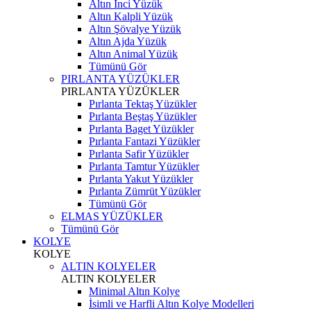
Altın İnci Yüzük
Altın Kalpli Yüzük
Altın Şövalye Yüzük
Altın Ajda Yüzük
Altın Animal Yüzük
Tümünü Gör
PIRLANTA YÜZÜKLER
PIRLANTA YÜZÜKLER
Pırlanta Tektaş Yüzükler
Pırlanta Beştaş Yüzükler
Pırlanta Baget Yüzükler
Pırlanta Fantazi Yüzükler
Pırlanta Safir Yüzükler
Pırlanta Tamtur Yüzükler
Pırlanta Yakut Yüzükler
Pırlanta Zümrüt Yüzükler
Tümünü Gör
ELMAS YÜZÜKLER
Tümünü Gör
KOLYE
KOLYE
ALTIN KOLYELER
ALTIN KOLYELER
Minimal Altın Kolye
İsimli ve Harfli Altın Kolye Modelleri