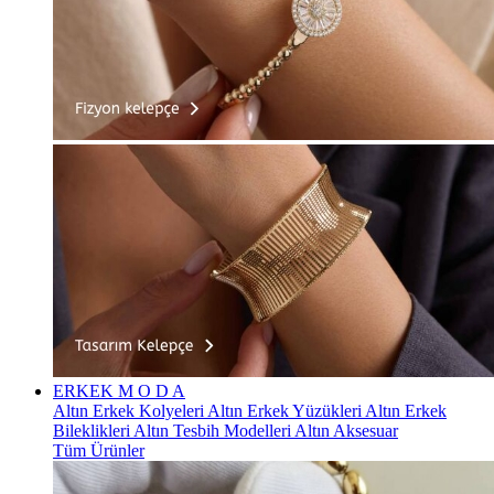
ERKEK
M O D A
Altın Erkek Kolyeleri
Altın Erkek Yüzükleri
Altın Erkek
Bileklikleri
Altın Tesbih Modelleri
Altın Aksesuar
Tüm Ürünler