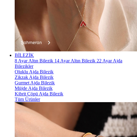
BİLEZİK
8 Ayar Altın Bilezik
14 Ayar Altın Bilezik
22 Ayar Ajda
Bilezikler
Oluklu Ajda Bilezik
Zikzak Ajda Bilezik
Gurmet Ajda Bilezik
Müjde Ajda Bilezik
Kibrit Çöpü Ajda Bilezik
Tüm Ürünler