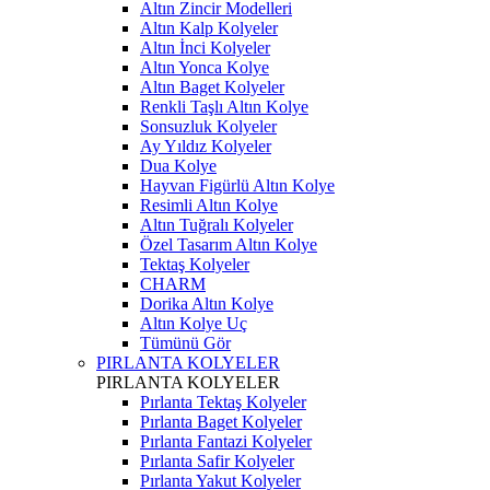
Altın Zincir Modelleri
Altın Kalp Kolyeler
Altın İnci Kolyeler
Altın Yonca Kolye
Altın Baget Kolyeler
Renkli Taşlı Altın Kolye
Sonsuzluk Kolyeler
Ay Yıldız Kolyeler
Dua Kolye
Hayvan Figürlü Altın Kolye
Resimli Altın Kolye
Altın Tuğralı Kolyeler
Özel Tasarım Altın Kolye
Tektaş Kolyeler
CHARM
Dorika Altın Kolye
Altın Kolye Uç
Tümünü Gör
PIRLANTA KOLYELER
PIRLANTA KOLYELER
Pırlanta Tektaş Kolyeler
Pırlanta Baget Kolyeler
Pırlanta Fantazi Kolyeler
Pırlanta Safir Kolyeler
Pırlanta Yakut Kolyeler