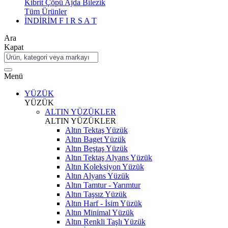
Kibrit Çöpü Ajda Bilezik
Tüm Ürünler
İNDİRİM
F I R S A T
Ara
Kapat
Menü
YÜZÜK
YÜZÜK
ALTIN YÜZÜKLER
ALTIN YÜZÜKLER
Altın Tektaş Yüzük
Altın Baget Yüzük
Altın Beştaş Yüzük
Altın Tektaş Alyans Yüzük
Altın Koleksiyon Yüzük
Altın Alyans Yüzük
Altın Tamtur - Yarımtur
Altın Taşsız Yüzük
Altın Harf - İsim Yüzük
Altın Minimal Yüzük
Altın Renkli Taşlı Yüzük