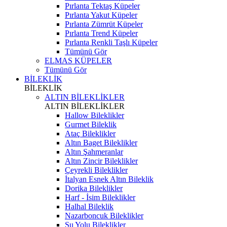
Pırlanta Tektaş Küpeler
Pırlanta Yakut Küpeler
Pırlanta Zümrüt Küpeler
Pırlanta Trend Küpeler
Pırlanta Renkli Taşlı Küpeler
Tümünü Gör
ELMAS KÜPELER
Tümünü Gör
BİLEKLİK
BİLEKLİK
ALTIN BİLEKLİKLER
ALTIN BİLEKLİKLER
Hallow Bileklikler
Gurmet Bileklik
Ataç Bileklikler
Altın Baget Bileklikler
Altın Şahmeranlar
Altın Zincir Bileklikler
Çeyrekli Bileklikler
İtalyan Esnek Altın Bileklik
Dorika Bileklikler
Harf - İsim Bileklikler
Halhal Bileklik
Nazarboncuk Bileklikler
Su Yolu Bileklikler