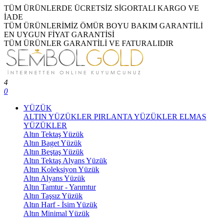
TÜM ÜRÜNLERDE ÜCRETSİZ SİGORTALI KARGO VE
İADE
TÜM ÜRÜNLERİMİZ ÖMÜR BOYU BAKIM GARANTİLİ
EN UYGUN FİYAT GARANTİSİ
TÜM ÜRÜNLER GARANTİLİ VE FATURALIDIR
4
0
YÜZÜK
ALTIN YÜZÜKLER
PIRLANTA YÜZÜKLER
ELMAS
YÜZÜKLER
Altın Tektaş Yüzük
Altın Baget Yüzük
Altın Beştaş Yüzük
Altın Tektaş Alyans Yüzük
Altın Koleksiyon Yüzük
Altın Alyans Yüzük
Altın Tamtur - Yarımtur
Altın Taşsız Yüzük
Altın Harf - İsim Yüzük
Altın Minimal Yüzük