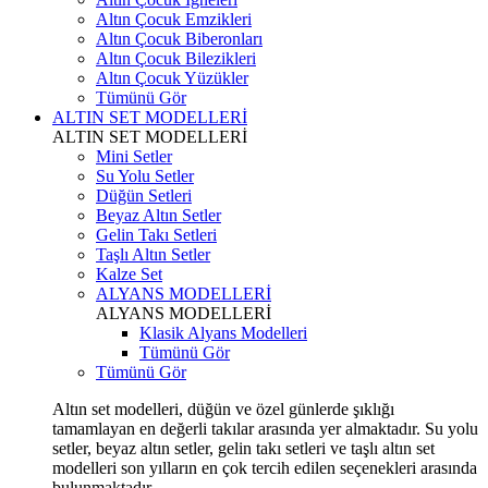
Altın Çocuk Emzikleri
Altın Çocuk Biberonları
Altın Çocuk Bilezikleri
Altın Çocuk Yüzükler
Tümünü Gör
ALTIN SET MODELLERİ
ALTIN SET MODELLERİ
Mini Setler
Su Yolu Setler
Düğün Setleri
Beyaz Altın Setler
Gelin Takı Setleri
Taşlı Altın Setler
Kalze Set
ALYANS MODELLERİ
ALYANS MODELLERİ
Klasik Alyans Modelleri
Tümünü Gör
Tümünü Gör
Altın set modelleri, düğün ve özel günlerde şıklığı
tamamlayan en değerli takılar arasında yer almaktadır. Su yolu
setler, beyaz altın setler, gelin takı setleri ve taşlı altın set
modelleri son yılların en çok tercih edilen seçenekleri arasında
bulunmaktadır.