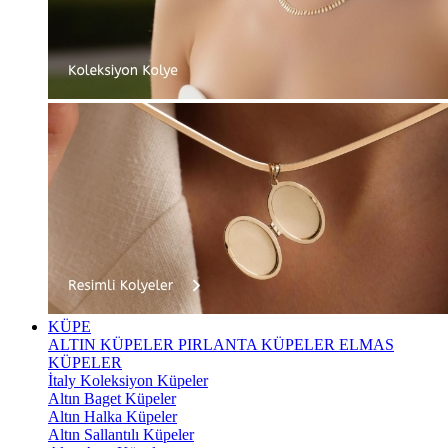
KÜPE
ALTIN KÜPELER
PIRLANTA KÜPELER
ELMAS
KÜPELER
İtaly Koleksiyon Küpeler
Altın Baget Küpeler
Altın Halka Küpeler
Altın Sallantılı Küpeler