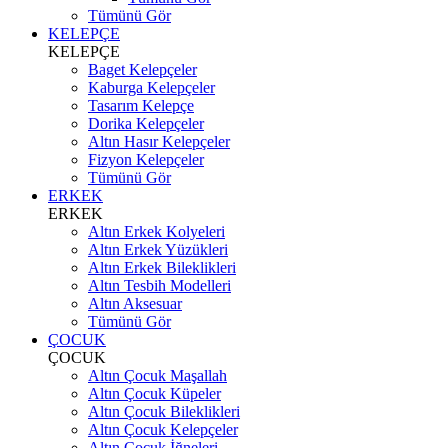
Tümünü Gör
KELEPÇE
KELEPÇE
Baget Kelepçeler
Kaburga Kelepçeler
Tasarım Kelepçe
Dorika Kelepçeler
Altın Hasır Kelepçeler
Fizyon Kelepçeler
Tümünü Gör
ERKEK
ERKEK
Altın Erkek Kolyeleri
Altın Erkek Yüzükleri
Altın Erkek Bileklikleri
Altın Tesbih Modelleri
Altın Aksesuar
Tümünü Gör
ÇOCUK
ÇOCUK
Altın Çocuk Maşallah
Altın Çocuk Küpeler
Altın Çocuk Bileklikleri
Altın Çocuk Kelepçeler
Altın Çocuk İğneleri