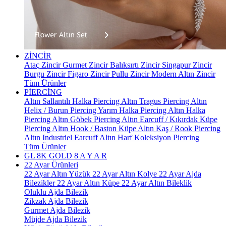
ZİNCİR
Ataç Zincir
Gurmet Zincir
Balıksırtı Zincir
Singapur Zincir
Burgu Zincir
Figaro Zincir
Pullu Zincir
Modern Altın Zincir
Tüm Ürünler
PİERCİNG
Altın Sallantılı Halka Piercing
Altın Tragus Piercing
Altın
Helix / Burun Piercing
Yarım Halka Piercing
Altın Halka
Piercing
Altın Göbek Piercing
Altın Earcuff / Kıkırdak Küpe
Piercing
Altın Hook / Baston Küpe
Altın Kaş / Rook Piercing
Altın Industriel Earcuff
Altın Harf Koleksiyon Piercing
Tüm Ürünler
GL 8K GOLD
8 A Y A R
22 Ayar Ürünleri
22 Ayar Altın Yüzük
22 Ayar Altın Kolye
22 Ayar Ajda
Bilezikler
22 Ayar Altın Küpe
22 Ayar Altın Bileklik
Oluklu Ajda Bilezik
Zikzak Ajda Bilezik
Gurmet Ajda Bilezik
Müjde Ajda Bilezik