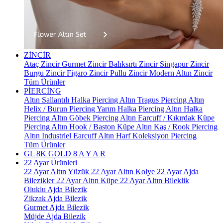
ZİNCİR
Ataç Zincir
Gurmet Zincir
Balıksırtı Zincir
Singapur Zincir
Burgu Zincir
Figaro Zincir
Pullu Zincir
Modern Altın Zincir
Tüm Ürünler
PİERCİNG
Altın Sallantılı Halka Piercing
Altın Tragus Piercing
Altın
Helix / Burun Piercing
Yarım Halka Piercing
Altın Halka
Piercing
Altın Göbek Piercing
Altın Earcuff / Kıkırdak Küpe
Piercing
Altın Hook / Baston Küpe
Altın Kaş / Rook Piercing
Altın Industriel Earcuff
Altın Harf Koleksiyon Piercing
Tüm Ürünler
GL 8K GOLD
8 A Y A R
22 Ayar Ürünleri
22 Ayar Altın Yüzük
22 Ayar Altın Kolye
22 Ayar Ajda
Bilezikler
22 Ayar Altın Küpe
22 Ayar Altın Bileklik
Oluklu Ajda Bilezik
Zikzak Ajda Bilezik
Gurmet Ajda Bilezik
Müjde Ajda Bilezik