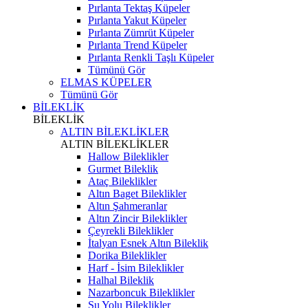
Pırlanta Tektaş Küpeler
Pırlanta Yakut Küpeler
Pırlanta Zümrüt Küpeler
Pırlanta Trend Küpeler
Pırlanta Renkli Taşlı Küpeler
Tümünü Gör
ELMAS KÜPELER
Tümünü Gör
BİLEKLİK
BİLEKLİK
ALTIN BİLEKLİKLER
ALTIN BİLEKLİKLER
Hallow Bileklikler
Gurmet Bileklik
Ataç Bileklikler
Altın Baget Bileklikler
Altın Şahmeranlar
Altın Zincir Bileklikler
Çeyrekli Bileklikler
İtalyan Esnek Altın Bileklik
Dorika Bileklikler
Harf - İsim Bileklikler
Halhal Bileklik
Nazarboncuk Bileklikler
Su Yolu Bileklikler