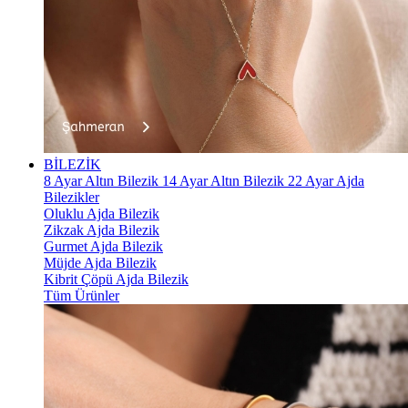
BİLEZİK
8 Ayar Altın Bilezik
14 Ayar Altın Bilezik
22 Ayar Ajda
Bilezikler
Oluklu Ajda Bilezik
Zikzak Ajda Bilezik
Gurmet Ajda Bilezik
Müjde Ajda Bilezik
Kibrit Çöpü Ajda Bilezik
Tüm Ürünler