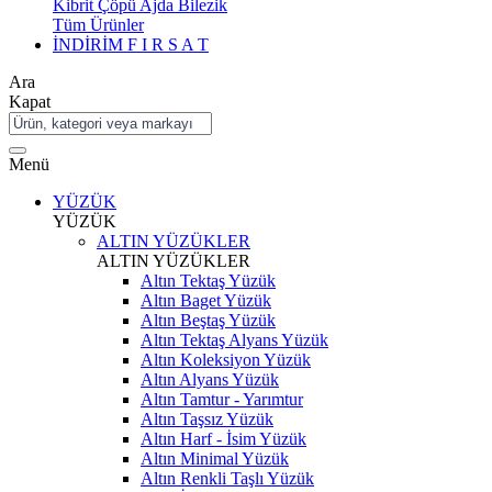
Kibrit Çöpü Ajda Bilezik
Tüm Ürünler
İNDİRİM
F I R S A T
Ara
Kapat
Menü
YÜZÜK
YÜZÜK
ALTIN YÜZÜKLER
ALTIN YÜZÜKLER
Altın Tektaş Yüzük
Altın Baget Yüzük
Altın Beştaş Yüzük
Altın Tektaş Alyans Yüzük
Altın Koleksiyon Yüzük
Altın Alyans Yüzük
Altın Tamtur - Yarımtur
Altın Taşsız Yüzük
Altın Harf - İsim Yüzük
Altın Minimal Yüzük
Altın Renkli Taşlı Yüzük