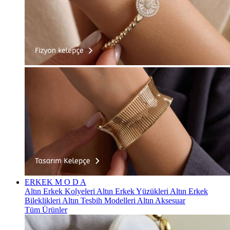
ERKEK
M O D A
Altın Erkek Kolyeleri
Altın Erkek Yüzükleri
Altın Erkek
Bileklikleri
Altın Tesbih Modelleri
Altın Aksesuar
Tüm Ürünler