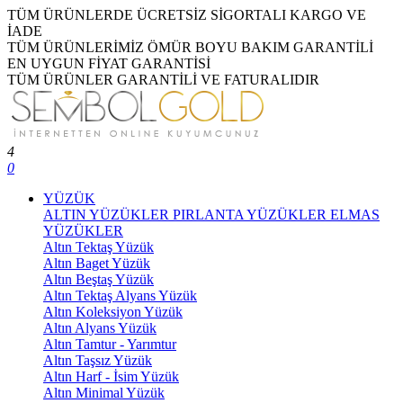
TÜM ÜRÜNLERDE ÜCRETSİZ SİGORTALI KARGO VE
İADE
TÜM ÜRÜNLERİMİZ ÖMÜR BOYU BAKIM GARANTİLİ
EN UYGUN FİYAT GARANTİSİ
TÜM ÜRÜNLER GARANTİLİ VE FATURALIDIR
4
0
YÜZÜK
ALTIN YÜZÜKLER
PIRLANTA YÜZÜKLER
ELMAS
YÜZÜKLER
Altın Tektaş Yüzük
Altın Baget Yüzük
Altın Beştaş Yüzük
Altın Tektaş Alyans Yüzük
Altın Koleksiyon Yüzük
Altın Alyans Yüzük
Altın Tamtur - Yarımtur
Altın Taşsız Yüzük
Altın Harf - İsim Yüzük
Altın Minimal Yüzük