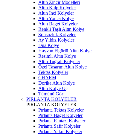
Altın Zincir Modelleri
Altın Kalp Kolyeler
Altın İnci Kolyeler
Altın Yonca Kolye
Altın Baget Kolyeler
Renkli Taşlı Altın Kolye
Sonsuzluk Kolyeler
Ay Yıldız Kolyeler
Dua Kolye
Hayvan Figürlü Altın Kolye
Resimli Altın Kolye
Altın Tuğralı Kolyeler
Özel Tasarım Altın Kolye
Tektaş Kolyeler
CHARM
Dorika Altın Kolye
Altın Kolye Uç
Tümünü Gör
PIRLANTA KOLYELER
PIRLANTA KOLYELER
Pırlanta Tektaş Kolyeler
Pırlanta Baget Kolyeler
Pırlanta Fantazi Kolyeler
Pırlanta Safir Kolyeler
Pırlanta Yakut Kolyeler