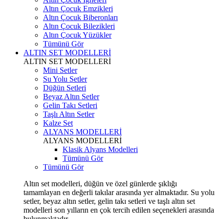
Altın Çocuk Emzikleri
Altın Çocuk Biberonları
Altın Çocuk Bilezikleri
Altın Çocuk Yüzükler
Tümünü Gör
ALTIN SET MODELLERİ
ALTIN SET MODELLERİ
Mini Setler
Su Yolu Setler
Düğün Setleri
Beyaz Altın Setler
Gelin Takı Setleri
Taşlı Altın Setler
Kalze Set
ALYANS MODELLERİ
ALYANS MODELLERİ
Klasik Alyans Modelleri
Tümünü Gör
Tümünü Gör
Altın set modelleri, düğün ve özel günlerde şıklığı
tamamlayan en değerli takılar arasında yer almaktadır. Su yolu
setler, beyaz altın setler, gelin takı setleri ve taşlı altın set
modelleri son yılların en çok tercih edilen seçenekleri arasında
bulunmaktadır.