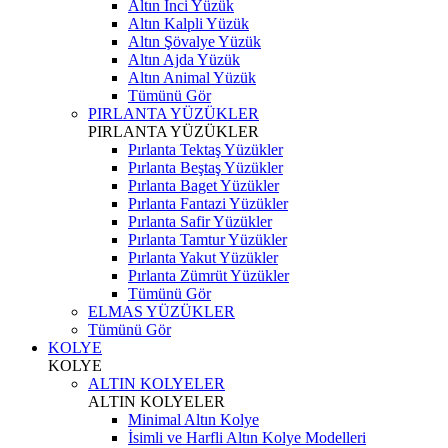
Altın İnci Yüzük
Altın Kalpli Yüzük
Altın Şövalye Yüzük
Altın Ajda Yüzük
Altın Animal Yüzük
Tümünü Gör
PIRLANTA YÜZÜKLER
PIRLANTA YÜZÜKLER
Pırlanta Tektaş Yüzükler
Pırlanta Beştaş Yüzükler
Pırlanta Baget Yüzükler
Pırlanta Fantazi Yüzükler
Pırlanta Safir Yüzükler
Pırlanta Tamtur Yüzükler
Pırlanta Yakut Yüzükler
Pırlanta Zümrüt Yüzükler
Tümünü Gör
ELMAS YÜZÜKLER
Tümünü Gör
KOLYE
KOLYE
ALTIN KOLYELER
ALTIN KOLYELER
Minimal Altın Kolye
İsimli ve Harfli Altın Kolye Modelleri