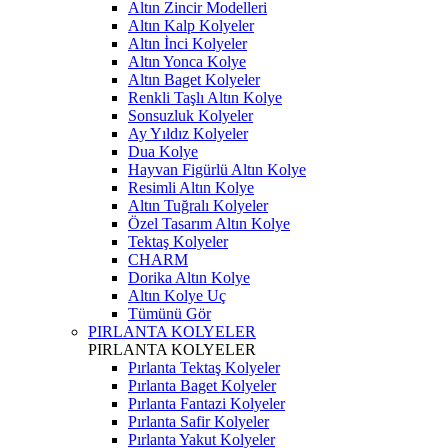
Altın Zincir Modelleri
Altın Kalp Kolyeler
Altın İnci Kolyeler
Altın Yonca Kolye
Altın Baget Kolyeler
Renkli Taşlı Altın Kolye
Sonsuzluk Kolyeler
Ay Yıldız Kolyeler
Dua Kolye
Hayvan Figürlü Altın Kolye
Resimli Altın Kolye
Altın Tuğralı Kolyeler
Özel Tasarım Altın Kolye
Tektaş Kolyeler
CHARM
Dorika Altın Kolye
Altın Kolye Uç
Tümünü Gör
PIRLANTA KOLYELER
PIRLANTA KOLYELER
Pırlanta Tektaş Kolyeler
Pırlanta Baget Kolyeler
Pırlanta Fantazi Kolyeler
Pırlanta Safir Kolyeler
Pırlanta Yakut Kolyeler