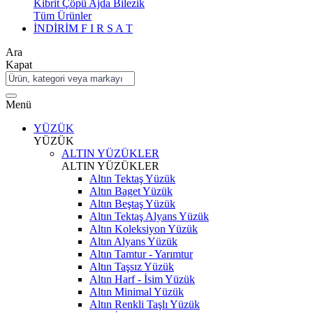
Kibrit Çöpü Ajda Bilezik
Tüm Ürünler
İNDİRİM
F I R S A T
Ara
Kapat
Menü
YÜZÜK
YÜZÜK
ALTIN YÜZÜKLER
ALTIN YÜZÜKLER
Altın Tektaş Yüzük
Altın Baget Yüzük
Altın Beştaş Yüzük
Altın Tektaş Alyans Yüzük
Altın Koleksiyon Yüzük
Altın Alyans Yüzük
Altın Tamtur - Yarımtur
Altın Taşsız Yüzük
Altın Harf - İsim Yüzük
Altın Minimal Yüzük
Altın Renkli Taşlı Yüzük