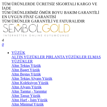
TÜM ÜRÜNLERDE ÜCRETSİZ SİGORTALI KARGO VE
İADE
TÜM ÜRÜNLERİMİZ ÖMÜR BOYU BAKIM GARANTİLİ
EN UYGUN FİYAT GARANTİSİ
TÜM ÜRÜNLER GARANTİLİ VE FATURALIDIR
4
0
YÜZÜK
ALTIN YÜZÜKLER
PIRLANTA YÜZÜKLER
ELMAS
YÜZÜKLER
Altın Tektaş Yüzük
Altın Baget Yüzük
Altın Beştaş Yüzük
Altın Tektaş Alyans Yüzük
Altın Koleksiyon Yüzük
Altın Alyans Yüzük
Altın Tamtur - Yarımtur
Altın Taşsız Yüzük
Altın Harf - İsim Yüzük
Altın Minimal Yüzük