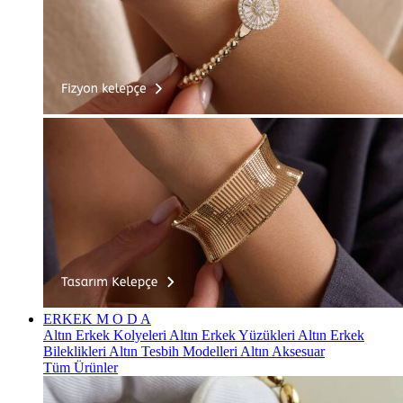
ERKEK
M O D A
Altın Erkek Kolyeleri
Altın Erkek Yüzükleri
Altın Erkek
Bileklikleri
Altın Tesbih Modelleri
Altın Aksesuar
Tüm Ürünler