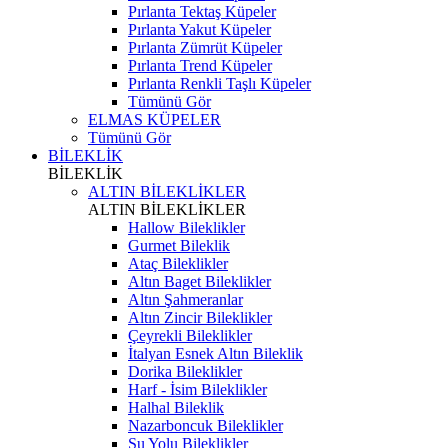
Pırlanta Tektaş Küpeler
Pırlanta Yakut Küpeler
Pırlanta Zümrüt Küpeler
Pırlanta Trend Küpeler
Pırlanta Renkli Taşlı Küpeler
Tümünü Gör
ELMAS KÜPELER
Tümünü Gör
BİLEKLİK
BİLEKLİK
ALTIN BİLEKLİKLER
ALTIN BİLEKLİKLER
Hallow Bileklikler
Gurmet Bileklik
Ataç Bileklikler
Altın Baget Bileklikler
Altın Şahmeranlar
Altın Zincir Bileklikler
Çeyrekli Bileklikler
İtalyan Esnek Altın Bileklik
Dorika Bileklikler
Harf - İsim Bileklikler
Halhal Bileklik
Nazarboncuk Bileklikler
Su Yolu Bileklikler