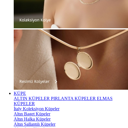
KÜPE
ALTIN KÜPELER
PIRLANTA KÜPELER
ELMAS
KÜPELER
İtaly Koleksiyon Küpeler
Altın Baget Küpeler
Altın Halka Küpeler
Altın Sallantılı Küpeler