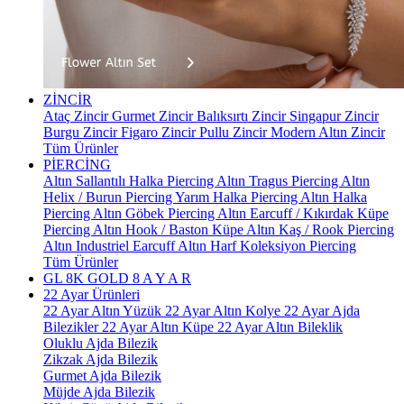
ZİNCİR
Ataç Zincir
Gurmet Zincir
Balıksırtı Zincir
Singapur Zincir
Burgu Zincir
Figaro Zincir
Pullu Zincir
Modern Altın Zincir
Tüm Ürünler
PİERCİNG
Altın Sallantılı Halka Piercing
Altın Tragus Piercing
Altın
Helix / Burun Piercing
Yarım Halka Piercing
Altın Halka
Piercing
Altın Göbek Piercing
Altın Earcuff / Kıkırdak Küpe
Piercing
Altın Hook / Baston Küpe
Altın Kaş / Rook Piercing
Altın Industriel Earcuff
Altın Harf Koleksiyon Piercing
Tüm Ürünler
GL 8K GOLD
8 A Y A R
22 Ayar Ürünleri
22 Ayar Altın Yüzük
22 Ayar Altın Kolye
22 Ayar Ajda
Bilezikler
22 Ayar Altın Küpe
22 Ayar Altın Bileklik
Oluklu Ajda Bilezik
Zikzak Ajda Bilezik
Gurmet Ajda Bilezik
Müjde Ajda Bilezik