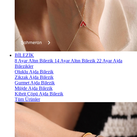
BİLEZİK
8 Ayar Altın Bilezik
14 Ayar Altın Bilezik
22 Ayar Ajda
Bilezikler
Oluklu Ajda Bilezik
Zikzak Ajda Bilezik
Gurmet Ajda Bilezik
Müjde Ajda Bilezik
Kibrit Çöpü Ajda Bilezik
Tüm Ürünler