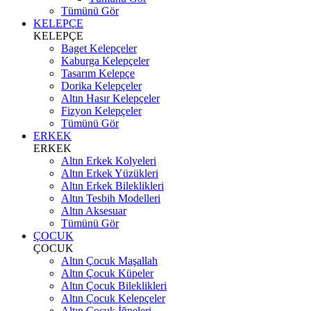
Tümünü Gör
KELEPÇE
KELEPÇE
Baget Kelepçeler
Kaburga Kelepçeler
Tasarım Kelepçe
Dorika Kelepçeler
Altın Hasır Kelepçeler
Fizyon Kelepçeler
Tümünü Gör
ERKEK
ERKEK
Altın Erkek Kolyeleri
Altın Erkek Yüzükleri
Altın Erkek Bileklikleri
Altın Tesbih Modelleri
Altın Aksesuar
Tümünü Gör
ÇOCUK
ÇOCUK
Altın Çocuk Maşallah
Altın Çocuk Küpeler
Altın Çocuk Bileklikleri
Altın Çocuk Kelepçeler
Altın Çocuk İğneleri