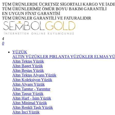
TÜM ÜRÜNLERDE ÜCRETSİZ SİGORTALI KARGO VE İAD
TÜM ÜRÜNLERİMİZ ÖMÜR BOYU BAKIM GARANTİLİ
EN UYGUN FİYAT GARANTİSİ
TÜM ÜRÜNLER GARANTİLİ VE FATURALIDIR
4
0
YÜZÜK
ALTIN YÜZÜKLER
PIRLANTA YÜZÜKLER
ELMAS Y
Altın Tektaş Yüzük
Altın Baget Yüzük
Altın Beştaş Yüzük
Altın Tektaş Alyans Yüzük
Altın Koleksiyon Yüzük
Altın Alyans Yüzük
Altın Tamtur - Yarımtur
Altın Taşsız Yüzük
Altın Harf - İsim Yüzük
Altın Minimal Yüzük
Altın Renkli Taşlı Yüzük
Altın İnci Yüzük