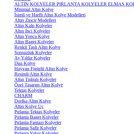
ALTIN KOLYELER
PIRLANTA KOLYELER
ELMAS KO
Minimal Altın Kolye
İsimli ve Harfli Altın Kolye Modelleri
Altın Zincir Modelleri
Altın Kalp Kolyeler
Altın İnci Kolyeler
Altın Yonca Kolye
Altın Baget Kolyeler
Renkli Taşlı Altın Kolye
Sonsuzluk Kolyeler
Ay Yıldız Kolyeler
Dua Kolye
Hayvan Figürlü Altın Kolye
Resimli Altın Kolye
Altın Tuğralı Kolyeler
Özel Tasarım Altın Kolye
Tektaş Kolyeler
CHARM
Dorika Altın Kolye
Altın Kolye Uç
Pırlanta Tektaş Kolyeler
Pırlanta Baget Kolyeler
Pırlanta Fantazi Kolyeler
Pırlanta Safir Kolyeler
Pırlanta Yakut Kolyeler