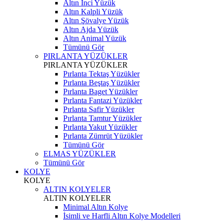
Altın İnci Yüzük
Altın Kalpli Yüzük
Altın Şövalye Yüzük
Altın Ajda Yüzük
Altın Animal Yüzük
Tümünü Gör
PIRLANTA YÜZÜKLER
PIRLANTA YÜZÜKLER
Pırlanta Tektaş Yüzükler
Pırlanta Beştaş Yüzükler
Pırlanta Baget Yüzükler
Pırlanta Fantazi Yüzükler
Pırlanta Safir Yüzükler
Pırlanta Tamtur Yüzükler
Pırlanta Yakut Yüzükler
Pırlanta Zümrüt Yüzükler
Tümünü Gör
ELMAS YÜZÜKLER
Tümünü Gör
KOLYE
KOLYE
ALTIN KOLYELER
ALTIN KOLYELER
Minimal Altın Kolye
İsimli ve Harfli Altın Kolye Modelleri