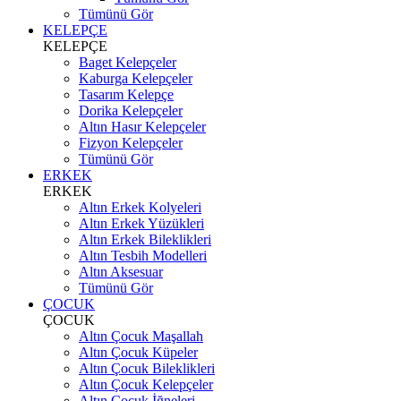
Tümünü Gör
KELEPÇE
KELEPÇE
Baget Kelepçeler
Kaburga Kelepçeler
Tasarım Kelepçe
Dorika Kelepçeler
Altın Hasır Kelepçeler
Fizyon Kelepçeler
Tümünü Gör
ERKEK
ERKEK
Altın Erkek Kolyeleri
Altın Erkek Yüzükleri
Altın Erkek Bileklikleri
Altın Tesbih Modelleri
Altın Aksesuar
Tümünü Gör
ÇOCUK
ÇOCUK
Altın Çocuk Maşallah
Altın Çocuk Küpeler
Altın Çocuk Bileklikleri
Altın Çocuk Kelepçeler
Altın Çocuk İğneleri