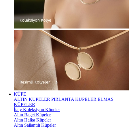
KÜPE
ALTIN KÜPELER
PIRLANTA KÜPELER
ELMAS
KÜPELER
İtaly Koleksiyon Küpeler
Altın Baget Küpeler
Altın Halka Küpeler
Altın Sallantılı Küpeler