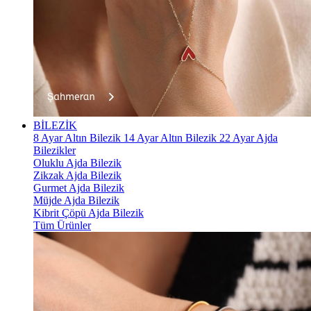
BİLEZİK
8 Ayar Altın Bilezik
14 Ayar Altın Bilezik
22 Ayar Ajda
Bilezikler
Oluklu Ajda Bilezik
Zikzak Ajda Bilezik
Gurmet Ajda Bilezik
Müjde Ajda Bilezik
Kibrit Çöpü Ajda Bilezik
Tüm Ürünler