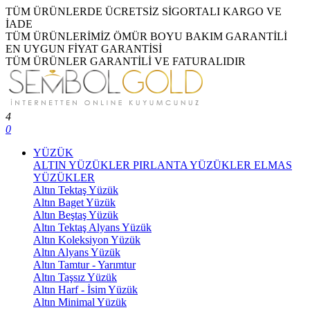
TÜM ÜRÜNLERDE ÜCRETSİZ SİGORTALI KARGO VE
İADE
TÜM ÜRÜNLERİMİZ ÖMÜR BOYU BAKIM GARANTİLİ
EN UYGUN FİYAT GARANTİSİ
TÜM ÜRÜNLER GARANTİLİ VE FATURALIDIR
4
0
YÜZÜK
ALTIN YÜZÜKLER
PIRLANTA YÜZÜKLER
ELMAS
YÜZÜKLER
Altın Tektaş Yüzük
Altın Baget Yüzük
Altın Beştaş Yüzük
Altın Tektaş Alyans Yüzük
Altın Koleksiyon Yüzük
Altın Alyans Yüzük
Altın Tamtur - Yarımtur
Altın Taşsız Yüzük
Altın Harf - İsim Yüzük
Altın Minimal Yüzük