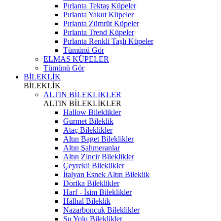
Pırlanta Tektaş Küpeler
Pırlanta Yakut Küpeler
Pırlanta Zümrüt Küpeler
Pırlanta Trend Küpeler
Pırlanta Renkli Taşlı Küpeler
Tümünü Gör
ELMAS KÜPELER
Tümünü Gör
BİLEKLİK
BİLEKLİK
ALTIN BİLEKLİKLER
ALTIN BİLEKLİKLER
Hallow Bileklikler
Gurmet Bileklik
Ataç Bileklikler
Altın Baget Bileklikler
Altın Şahmeranlar
Altın Zincir Bileklikler
Çeyrekli Bileklikler
İtalyan Esnek Altın Bileklik
Dorika Bileklikler
Harf - İsim Bileklikler
Halhal Bileklik
Nazarboncuk Bileklikler
Su Yolu Bileklikler