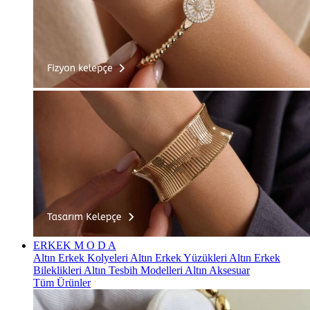
ERKEK
M O D A
Altın Erkek Kolyeleri
Altın Erkek Yüzükleri
Altın Erkek
Bileklikleri
Altın Tesbih Modelleri
Altın Aksesuar
Tüm Ürünler