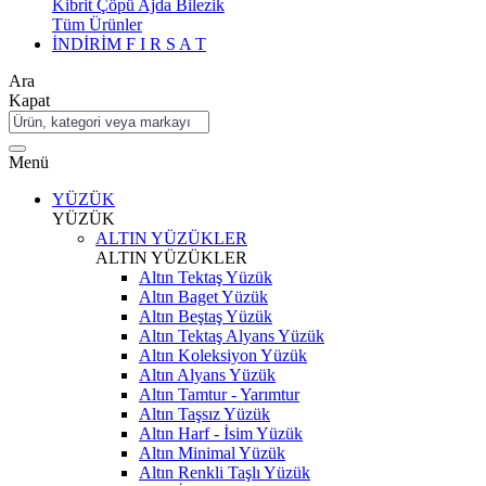
Kibrit Çöpü Ajda Bilezik
Tüm Ürünler
İNDİRİM
F I R S A T
Ara
Kapat
Menü
YÜZÜK
YÜZÜK
ALTIN YÜZÜKLER
ALTIN YÜZÜKLER
Altın Tektaş Yüzük
Altın Baget Yüzük
Altın Beştaş Yüzük
Altın Tektaş Alyans Yüzük
Altın Koleksiyon Yüzük
Altın Alyans Yüzük
Altın Tamtur - Yarımtur
Altın Taşsız Yüzük
Altın Harf - İsim Yüzük
Altın Minimal Yüzük
Altın Renkli Taşlı Yüzük