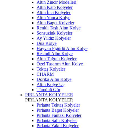
Altın Zincir Modelleri
Altın Kalp Kolyeler
Altın İnci Kolyeler
Altın Yonca Kolye
Altın Baget Kolyeler
Renkli Taşlı Altın Kolye
Sonsuzluk Kolyeler
Ay Yıldız Kolyeler
Dua Kolye
Hayvan Figürlü Altın Kolye
Resimli Altın Kolye
Altın Tuğralı Kolyeler
Özel Tasarım Altın Kolye
Tektaş Kolyeler
CHARM
Dorika Altın Kolye
Altın Kolye Uç
Tümünü Gör
PIRLANTA KOLYELER
PIRLANTA KOLYELER
Pırlanta Tektaş Kolyeler
Pırlanta Baget Kolyeler
Pırlanta Fantazi Kolyeler
Pırlanta Safir Kolyeler
Pırlanta Yakut Kolyeler