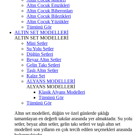
Altın Çocuk Emzikleri
Altın Çocuk Biberonları
Altın Çocuk Bilezikleri
Altın Çocuk Yüzükler
Tümünü Gör
ALTIN SET MODELLERİ
ALTIN SET MODELLERİ
Mini Setler
Su Yolu Setler
Düğün Setleri
Beyaz Altın Setler
Gelin Takı Setleri
Taşlı Altın Setler
Kalze Set
ALYANS MODELLERİ
ALYANS MODELLERİ
Klasik Alyans Modelleri
Tümünü Gör
Tümünü Gör
Altın set modelleri, düğün ve özel günlerde şıklığı
tamamlayan en değerli takılar arasında yer almaktadır. Su yolu
setler, beyaz altın setler, gelin takı setleri ve taşlı altın set
modelleri son yılların en çok tercih edilen seçenekleri arasında
bulunmaktadır.