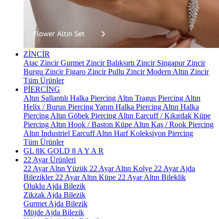
ZİNCİR
Ataç Zincir
Gurmet Zincir
Balıksırtı Zincir
Singapur Zincir
Burgu Zincir
Figaro Zincir
Pullu Zincir
Modern Altın Zincir
Tüm Ürünler
PİERCİNG
Altın Sallantılı Halka Piercing
Altın Tragus Piercing
Altın
Helix / Burun Piercing
Yarım Halka Piercing
Altın Halka
Piercing
Altın Göbek Piercing
Altın Earcuff / Kıkırdak Küpe
Piercing
Altın Hook / Baston Küpe
Altın Kaş / Rook Piercing
Altın Industriel Earcuff
Altın Harf Koleksiyon Piercing
Tüm Ürünler
GL 8K GOLD
8 A Y A R
22 Ayar Ürünleri
22 Ayar Altın Yüzük
22 Ayar Altın Kolye
22 Ayar Ajda
Bilezikler
22 Ayar Altın Küpe
22 Ayar Altın Bileklik
Oluklu Ajda Bilezik
Zikzak Ajda Bilezik
Gurmet Ajda Bilezik
Müjde Ajda Bilezik