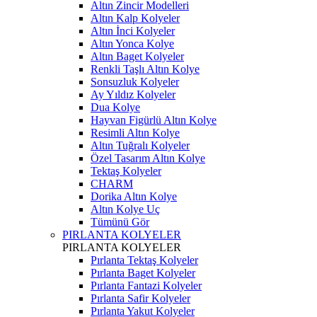
Altın Zincir Modelleri
Altın Kalp Kolyeler
Altın İnci Kolyeler
Altın Yonca Kolye
Altın Baget Kolyeler
Renkli Taşlı Altın Kolye
Sonsuzluk Kolyeler
Ay Yıldız Kolyeler
Dua Kolye
Hayvan Figürlü Altın Kolye
Resimli Altın Kolye
Altın Tuğralı Kolyeler
Özel Tasarım Altın Kolye
Tektaş Kolyeler
CHARM
Dorika Altın Kolye
Altın Kolye Uç
Tümünü Gör
PIRLANTA KOLYELER
PIRLANTA KOLYELER
Pırlanta Tektaş Kolyeler
Pırlanta Baget Kolyeler
Pırlanta Fantazi Kolyeler
Pırlanta Safir Kolyeler
Pırlanta Yakut Kolyeler