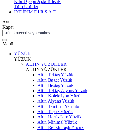
Kibrit Çöpü Ajda Bilezik
Tüm Ürünler
İNDİRİM
F I R S A T
Ara
Kapat
Menü
YÜZÜK
YÜZÜK
ALTIN YÜZÜKLER
ALTIN YÜZÜKLER
Altın Tektaş Yüzük
Altın Baget Yüzük
Altın Beştaş Yüzük
Altın Tektaş Alyans Yüzük
Altın Koleksiyon Yüzük
Altın Alyans Yüzük
Altın Tamtur - Yarımtur
Altın Taşsız Yüzük
Altın Harf - İsim Yüzük
Altın Minimal Yüzük
Altın Renkli Taşlı Yüzük