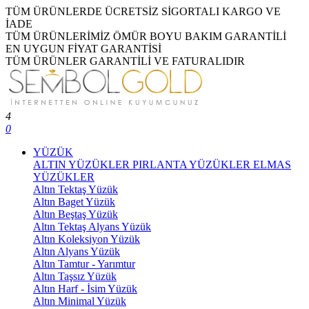
TÜM ÜRÜNLERDE ÜCRETSİZ SİGORTALI KARGO VE
İADE
TÜM ÜRÜNLERİMİZ ÖMÜR BOYU BAKIM GARANTİLİ
EN UYGUN FİYAT GARANTİSİ
TÜM ÜRÜNLER GARANTİLİ VE FATURALIDIR
4
0
YÜZÜK
ALTIN YÜZÜKLER
PIRLANTA YÜZÜKLER
ELMAS
YÜZÜKLER
Altın Tektaş Yüzük
Altın Baget Yüzük
Altın Beştaş Yüzük
Altın Tektaş Alyans Yüzük
Altın Koleksiyon Yüzük
Altın Alyans Yüzük
Altın Tamtur - Yarımtur
Altın Taşsız Yüzük
Altın Harf - İsim Yüzük
Altın Minimal Yüzük