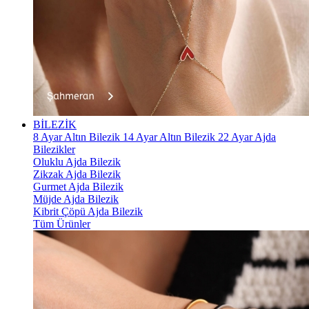
BİLEZİK
8 Ayar Altın Bilezik
14 Ayar Altın Bilezik
22 Ayar Ajda
Bilezikler
Oluklu Ajda Bilezik
Zikzak Ajda Bilezik
Gurmet Ajda Bilezik
Müjde Ajda Bilezik
Kibrit Çöpü Ajda Bilezik
Tüm Ürünler