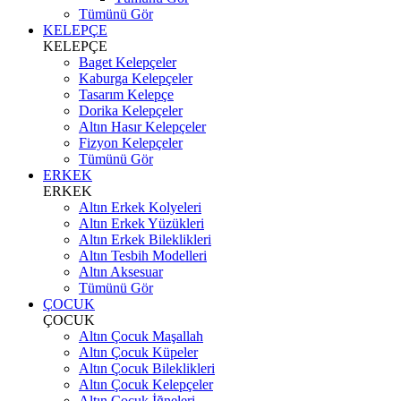
Tümünü Gör
KELEPÇE
KELEPÇE
Baget Kelepçeler
Kaburga Kelepçeler
Tasarım Kelepçe
Dorika Kelepçeler
Altın Hasır Kelepçeler
Fizyon Kelepçeler
Tümünü Gör
ERKEK
ERKEK
Altın Erkek Kolyeleri
Altın Erkek Yüzükleri
Altın Erkek Bileklikleri
Altın Tesbih Modelleri
Altın Aksesuar
Tümünü Gör
ÇOCUK
ÇOCUK
Altın Çocuk Maşallah
Altın Çocuk Küpeler
Altın Çocuk Bileklikleri
Altın Çocuk Kelepçeler
Altın Çocuk İğneleri