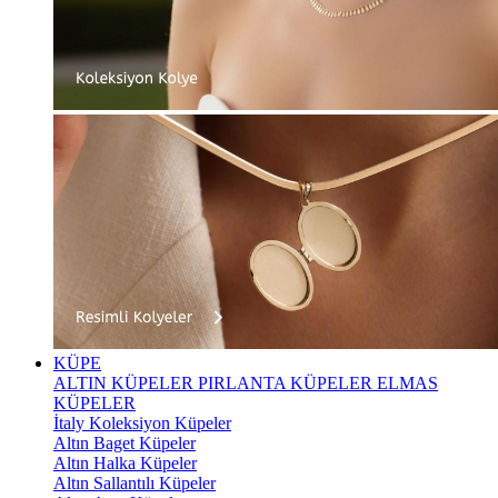
KÜPE
ALTIN KÜPELER
PIRLANTA KÜPELER
ELMAS
KÜPELER
İtaly Koleksiyon Küpeler
Altın Baget Küpeler
Altın Halka Küpeler
Altın Sallantılı Küpeler