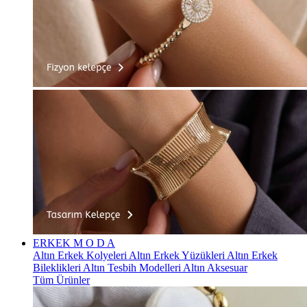
ERKEK
M O D A
Altın Erkek Kolyeleri
Altın Erkek Yüzükleri
Altın Erkek
Bileklikleri
Altın Tesbih Modelleri
Altın Aksesuar
Tüm Ürünler