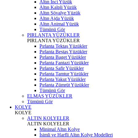
Altın İnci Yüzük
Altın Kalpli Yüzük
Altın Şövalye Yüzük
Altın Ajda Yüzük
Altın Animal Yüzük
Tümünü Gör
PIRLANTA YÜZÜKLER
PIRLANTA YÜZÜKLER
Pırlanta Tektaş Yüzükler
Pırlanta Beştaş Yüzükler
Pırlanta Baget Yüzükler
Pırlanta Fantazi Yüzükler
Pırlanta Safir Yüzükler
Pırlanta Tamtur Yüzükler
Pırlanta Yakut Yüzükler
Pırlanta Zümrüt Yüzükler
Tümünü Gör
ELMAS YÜZÜKLER
Tümünü Gör
KOLYE
KOLYE
ALTIN KOLYELER
ALTIN KOLYELER
Minimal Altın Kolye
İsimli ve Harfli Altın Kolye Modelleri