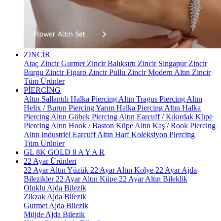
ZİNCİR
Ataç Zincir
Gurmet Zincir
Balıksırtı Zincir
Singapur Zincir
Burgu Zincir
Figaro Zincir
Pullu Zincir
Modern Altın Zincir
Tüm Ürünler
PİERCİNG
Altın Sallantılı Halka Piercing
Altın Tragus Piercing
Altın
Helix / Burun Piercing
Yarım Halka Piercing
Altın Halka
Piercing
Altın Göbek Piercing
Altın Earcuff / Kıkırdak Küpe
Piercing
Altın Hook / Baston Küpe
Altın Kaş / Rook Piercing
Altın Industriel Earcuff
Altın Harf Koleksiyon Piercing
Tüm Ürünler
GL 8K GOLD
8 A Y A R
22 Ayar Ürünleri
22 Ayar Altın Yüzük
22 Ayar Altın Kolye
22 Ayar Ajda
Bilezikler
22 Ayar Altın Küpe
22 Ayar Altın Bileklik
Oluklu Ajda Bilezik
Zikzak Ajda Bilezik
Gurmet Ajda Bilezik
Müjde Ajda Bilezik