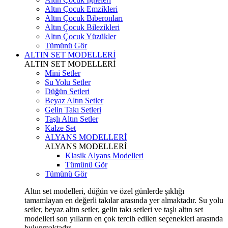
Altın Çocuk Emzikleri
Altın Çocuk Biberonları
Altın Çocuk Bilezikleri
Altın Çocuk Yüzükler
Tümünü Gör
ALTIN SET MODELLERİ
ALTIN SET MODELLERİ
Mini Setler
Su Yolu Setler
Düğün Setleri
Beyaz Altın Setler
Gelin Takı Setleri
Taşlı Altın Setler
Kalze Set
ALYANS MODELLERİ
ALYANS MODELLERİ
Klasik Alyans Modelleri
Tümünü Gör
Tümünü Gör
Altın set modelleri, düğün ve özel günlerde şıklığı
tamamlayan en değerli takılar arasında yer almaktadır. Su yolu
setler, beyaz altın setler, gelin takı setleri ve taşlı altın set
modelleri son yılların en çok tercih edilen seçenekleri arasında
bulunmaktadır.