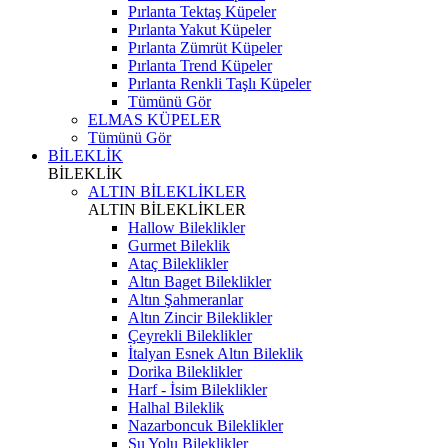
Pırlanta Tektaş Küpeler
Pırlanta Yakut Küpeler
Pırlanta Zümrüt Küpeler
Pırlanta Trend Küpeler
Pırlanta Renkli Taşlı Küpeler
Tümünü Gör
ELMAS KÜPELER
Tümünü Gör
BİLEKLİK
BİLEKLİK
ALTIN BİLEKLİKLER
ALTIN BİLEKLİKLER
Hallow Bileklikler
Gurmet Bileklik
Ataç Bileklikler
Altın Baget Bileklikler
Altın Şahmeranlar
Altın Zincir Bileklikler
Çeyrekli Bileklikler
İtalyan Esnek Altın Bileklik
Dorika Bileklikler
Harf - İsim Bileklikler
Halhal Bileklik
Nazarboncuk Bileklikler
Su Yolu Bileklikler