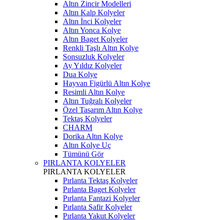
Altın Zincir Modelleri
Altın Kalp Kolyeler
Altın İnci Kolyeler
Altın Yonca Kolye
Altın Baget Kolyeler
Renkli Taşlı Altın Kolye
Sonsuzluk Kolyeler
Ay Yıldız Kolyeler
Dua Kolye
Hayvan Figürlü Altın Kolye
Resimli Altın Kolye
Altın Tuğralı Kolyeler
Özel Tasarım Altın Kolye
Tektaş Kolyeler
CHARM
Dorika Altın Kolye
Altın Kolye Uç
Tümünü Gör
PIRLANTA KOLYELER
PIRLANTA KOLYELER
Pırlanta Tektaş Kolyeler
Pırlanta Baget Kolyeler
Pırlanta Fantazi Kolyeler
Pırlanta Safir Kolyeler
Pırlanta Yakut Kolyeler