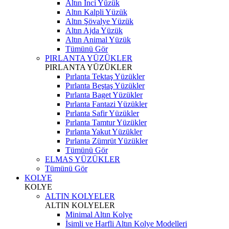
Altın İnci Yüzük
Altın Kalpli Yüzük
Altın Şövalye Yüzük
Altın Ajda Yüzük
Altın Animal Yüzük
Tümünü Gör
PIRLANTA YÜZÜKLER
PIRLANTA YÜZÜKLER
Pırlanta Tektaş Yüzükler
Pırlanta Beştaş Yüzükler
Pırlanta Baget Yüzükler
Pırlanta Fantazi Yüzükler
Pırlanta Safir Yüzükler
Pırlanta Tamtur Yüzükler
Pırlanta Yakut Yüzükler
Pırlanta Zümrüt Yüzükler
Tümünü Gör
ELMAS YÜZÜKLER
Tümünü Gör
KOLYE
KOLYE
ALTIN KOLYELER
ALTIN KOLYELER
Minimal Altın Kolye
İsimli ve Harfli Altın Kolye Modelleri