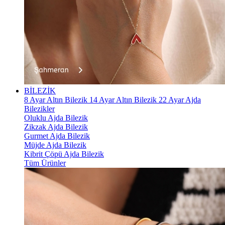
BİLEZİK
8 Ayar Altın Bilezik
14 Ayar Altın Bilezik
22 Ayar Ajda
Bilezikler
Oluklu Ajda Bilezik
Zikzak Ajda Bilezik
Gurmet Ajda Bilezik
Müjde Ajda Bilezik
Kibrit Çöpü Ajda Bilezik
Tüm Ürünler