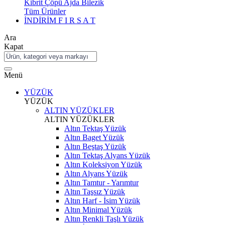
Kibrit Çöpü Ajda Bilezik
Tüm Ürünler
İNDİRİM
F I R S A T
Ara
Kapat
Menü
YÜZÜK
YÜZÜK
ALTIN YÜZÜKLER
ALTIN YÜZÜKLER
Altın Tektaş Yüzük
Altın Baget Yüzük
Altın Beştaş Yüzük
Altın Tektaş Alyans Yüzük
Altın Koleksiyon Yüzük
Altın Alyans Yüzük
Altın Tamtur - Yarımtur
Altın Taşsız Yüzük
Altın Harf - İsim Yüzük
Altın Minimal Yüzük
Altın Renkli Taşlı Yüzük