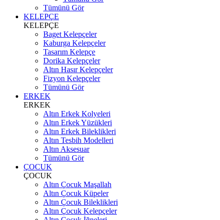
Tümünü Gör
KELEPÇE
KELEPÇE
Baget Kelepçeler
Kaburga Kelepçeler
Tasarım Kelepçe
Dorika Kelepçeler
Altın Hasır Kelepçeler
Fizyon Kelepçeler
Tümünü Gör
ERKEK
ERKEK
Altın Erkek Kolyeleri
Altın Erkek Yüzükleri
Altın Erkek Bileklikleri
Altın Tesbih Modelleri
Altın Aksesuar
Tümünü Gör
ÇOCUK
ÇOCUK
Altın Çocuk Maşallah
Altın Çocuk Küpeler
Altın Çocuk Bileklikleri
Altın Çocuk Kelepçeler
Altın Çocuk İğneleri