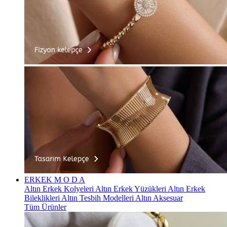
ERKEK
M O D A
Altın Erkek Kolyeleri
Altın Erkek Yüzükleri
Altın Erkek
Bileklikleri
Altın Tesbih Modelleri
Altın Aksesuar
Tüm Ürünler