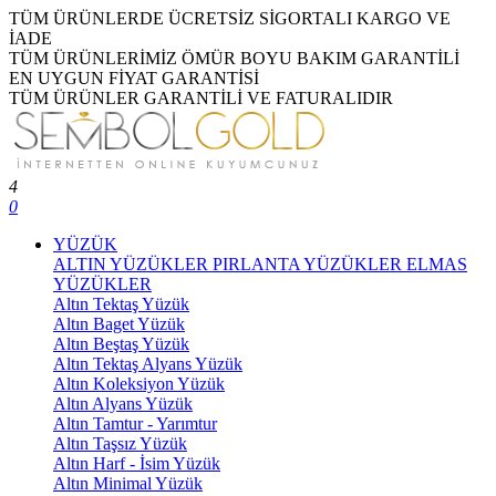
TÜM ÜRÜNLERDE ÜCRETSİZ SİGORTALI KARGO VE
İADE
TÜM ÜRÜNLERİMİZ ÖMÜR BOYU BAKIM GARANTİLİ
EN UYGUN FİYAT GARANTİSİ
TÜM ÜRÜNLER GARANTİLİ VE FATURALIDIR
4
0
YÜZÜK
ALTIN YÜZÜKLER
PIRLANTA YÜZÜKLER
ELMAS
YÜZÜKLER
Altın Tektaş Yüzük
Altın Baget Yüzük
Altın Beştaş Yüzük
Altın Tektaş Alyans Yüzük
Altın Koleksiyon Yüzük
Altın Alyans Yüzük
Altın Tamtur - Yarımtur
Altın Taşsız Yüzük
Altın Harf - İsim Yüzük
Altın Minimal Yüzük