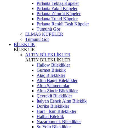
Pırlanta Tektaş Küpeler
Pırlanta Yakut Küpeler
Pırlanta Zümrüt Küpeler
Pırlanta Trend Küpeler
Pırlanta Renkli Taşlı Küpeler
Tümünü Gör
ELMAS KÜPELER
Tümünü Gör
BİLEKLİK
BİLEKLİK
ALTIN BİLEKLİKLER
ALTIN BİLEKLİKLER
Hallow Bileklikler
Gurmet Bileklik
Ataç Bileklikler
Altın Baget Bileklikler
Altın Şahmeranlar
Altın Zincir Bileklikler
Çeyrekli Bileklikler
İtalyan Esnek Altın Bileklik
Dorika Bileklikler
Harf - İsim Bileklikler
Halhal Bileklik
Nazarboncuk Bileklikler
Su Yolu Bileklikler