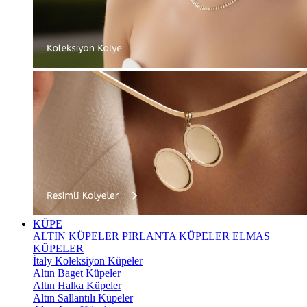
KÜPE
ALTIN KÜPELER
PIRLANTA KÜPELER
ELMAS
KÜPELER
İtaly Koleksiyon Küpeler
Altın Baget Küpeler
Altın Halka Küpeler
Altın Sallantılı Küpeler