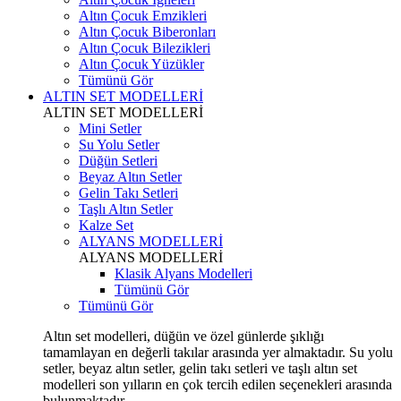
Altın Çocuk Emzikleri
Altın Çocuk Biberonları
Altın Çocuk Bilezikleri
Altın Çocuk Yüzükler
Tümünü Gör
ALTIN SET MODELLERİ
ALTIN SET MODELLERİ
Mini Setler
Su Yolu Setler
Düğün Setleri
Beyaz Altın Setler
Gelin Takı Setleri
Taşlı Altın Setler
Kalze Set
ALYANS MODELLERİ
ALYANS MODELLERİ
Klasik Alyans Modelleri
Tümünü Gör
Tümünü Gör
Altın set modelleri, düğün ve özel günlerde şıklığı
tamamlayan en değerli takılar arasında yer almaktadır. Su yolu
setler, beyaz altın setler, gelin takı setleri ve taşlı altın set
modelleri son yılların en çok tercih edilen seçenekleri arasında
bulunmaktadır.