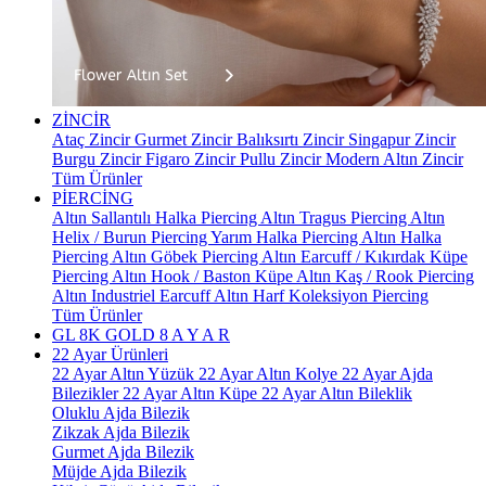
ZİNCİR
Ataç Zincir
Gurmet Zincir
Balıksırtı Zincir
Singapur Zincir
Burgu Zincir
Figaro Zincir
Pullu Zincir
Modern Altın Zincir
Tüm Ürünler
PİERCİNG
Altın Sallantılı Halka Piercing
Altın Tragus Piercing
Altın
Helix / Burun Piercing
Yarım Halka Piercing
Altın Halka
Piercing
Altın Göbek Piercing
Altın Earcuff / Kıkırdak Küpe
Piercing
Altın Hook / Baston Küpe
Altın Kaş / Rook Piercing
Altın Industriel Earcuff
Altın Harf Koleksiyon Piercing
Tüm Ürünler
GL 8K GOLD
8 A Y A R
22 Ayar Ürünleri
22 Ayar Altın Yüzük
22 Ayar Altın Kolye
22 Ayar Ajda
Bilezikler
22 Ayar Altın Küpe
22 Ayar Altın Bileklik
Oluklu Ajda Bilezik
Zikzak Ajda Bilezik
Gurmet Ajda Bilezik
Müjde Ajda Bilezik