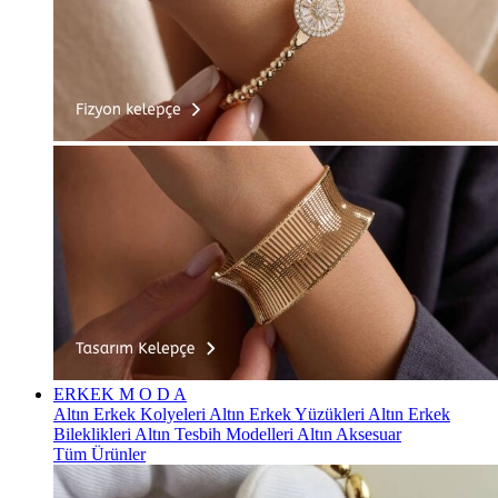
ERKEK
M O D A
Altın Erkek Kolyeleri
Altın Erkek Yüzükleri
Altın Erkek
Bileklikleri
Altın Tesbih Modelleri
Altın Aksesuar
Tüm Ürünler