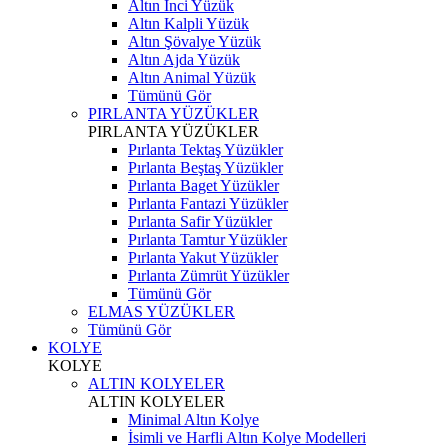
Altın İnci Yüzük
Altın Kalpli Yüzük
Altın Şövalye Yüzük
Altın Ajda Yüzük
Altın Animal Yüzük
Tümünü Gör
PIRLANTA YÜZÜKLER
PIRLANTA YÜZÜKLER
Pırlanta Tektaş Yüzükler
Pırlanta Beştaş Yüzükler
Pırlanta Baget Yüzükler
Pırlanta Fantazi Yüzükler
Pırlanta Safir Yüzükler
Pırlanta Tamtur Yüzükler
Pırlanta Yakut Yüzükler
Pırlanta Zümrüt Yüzükler
Tümünü Gör
ELMAS YÜZÜKLER
Tümünü Gör
KOLYE
KOLYE
ALTIN KOLYELER
ALTIN KOLYELER
Minimal Altın Kolye
İsimli ve Harfli Altın Kolye Modelleri