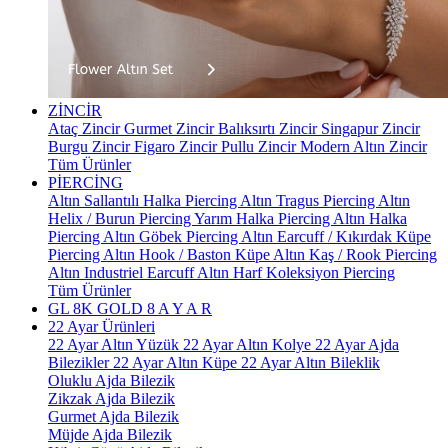
ZİNCİR
Ataç Zincir
Gurmet Zincir
Balıksırtı Zincir
Singapur Zincir
Burgu Zincir
Figaro Zincir
Pullu Zincir
Modern Altın Zincir
Tüm Ürünler
PİERCİNG
Altın Sallantılı Halka Piercing
Altın Tragus Piercing
Altın
Helix / Burun Piercing
Yarım Halka Piercing
Altın Halka
Piercing
Altın Göbek Piercing
Altın Earcuff / Kıkırdak Küpe
Piercing
Altın Hook / Baston Küpe
Altın Kaş / Rook Piercing
Altın Industriel Earcuff
Altın Harf Koleksiyon Piercing
Tüm Ürünler
GL 8K GOLD
8 A Y A R
22 Ayar Ürünleri
22 Ayar Altın Yüzük
22 Ayar Altın Kolye
22 Ayar Ajda
Bilezikler
22 Ayar Altın Küpe
22 Ayar Altın Bileklik
Oluklu Ajda Bilezik
Zikzak Ajda Bilezik
Gurmet Ajda Bilezik
Müjde Ajda Bilezik