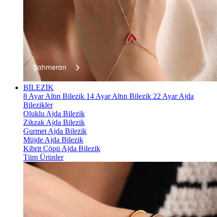
BİLEZİK
8 Ayar Altın Bilezik
14 Ayar Altın Bilezik
22 Ayar Ajda
Bilezikler
Oluklu Ajda Bilezik
Zikzak Ajda Bilezik
Gurmet Ajda Bilezik
Müjde Ajda Bilezik
Kibrit Çöpü Ajda Bilezik
Tüm Ürünler