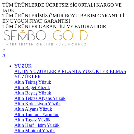
TÜM ÜRÜNLERDE ÜCRETSİZ SİGORTALI KARGO VE
İADE
TÜM ÜRÜNLERİMİZ ÖMÜR BOYU BAKIM GARANTİLİ
EN UYGUN FİYAT GARANTİSİ
TÜM ÜRÜNLER GARANTİLİ VE FATURALIDIR
4
0
YÜZÜK
ALTIN YÜZÜKLER
PIRLANTA YÜZÜKLER
ELMAS
YÜZÜKLER
Altın Tektaş Yüzük
Altın Baget Yüzük
Altın Beştaş Yüzük
Altın Tektaş Alyans Yüzük
Altın Koleksiyon Yüzük
Altın Alyans Yüzük
Altın Tamtur - Yarımtur
Altın Taşsız Yüzük
Altın Harf - İsim Yüzük
Altın Minimal Yüzük