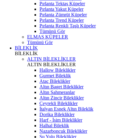
Pırlanta Tektaş Küpeler
Pırlanta Yakut Küpeler
Pırlanta Zümrüt Küpeler
Pırlanta Trend Küpeler
Pırlanta Renkli Taşlı Küpeler
Tümünü Gör
ELMAS KÜPELER
Tümünü Gör
BİLEKLİK
BİLEKLİK
ALTIN BİLEKLİKLER
ALTIN BİLEKLİKLER
Hallow Bileklikler
Gurmet Bileklik
Ataç Bileklikler
Altın Baget Bileklikler
Altın Şahmeranlar
Altın Zincir Bileklikler
Çeyrekli Bileklikler
İtalyan Esnek Altın Bileklik
Dorika Bileklikler
Harf - İsim Bileklikler
Halhal Bileklik
Nazarboncuk Bileklikler
Su Yolu Bileklikler