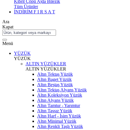
Kibrit Çöpü Ajda Bilezik
Tüm Ürünler
İNDİRİM
F I R S A T
Ara
Kapat
Menü
YÜZÜK
YÜZÜK
ALTIN YÜZÜKLER
ALTIN YÜZÜKLER
Altın Tektaş Yüzük
Altın Baget Yüzük
Altın Beştaş Yüzük
Altın Tektaş Alyans Yüzük
Altın Koleksiyon Yüzük
Altın Alyans Yüzük
Altın Tamtur - Yarımtur
Altın Taşsız Yüzük
Altın Harf - İsim Yüzük
Altın Minimal Yüzük
Altın Renkli Taşlı Yüzük