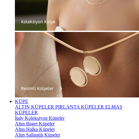
KÜPE
ALTIN KÜPELER
PIRLANTA KÜPELER
ELMAS
KÜPELER
İtaly Koleksiyon Küpeler
Altın Baget Küpeler
Altın Halka Küpeler
Altın Sallantılı Küpeler