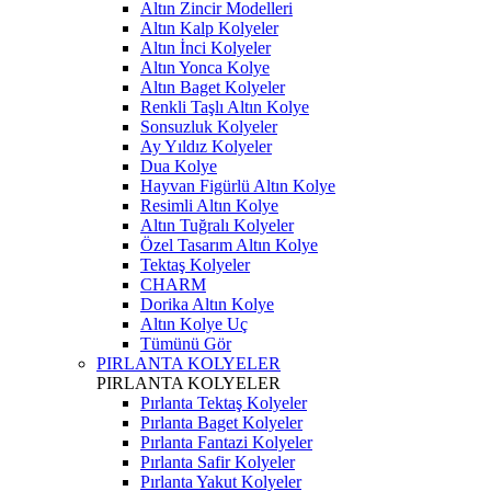
Altın Zincir Modelleri
Altın Kalp Kolyeler
Altın İnci Kolyeler
Altın Yonca Kolye
Altın Baget Kolyeler
Renkli Taşlı Altın Kolye
Sonsuzluk Kolyeler
Ay Yıldız Kolyeler
Dua Kolye
Hayvan Figürlü Altın Kolye
Resimli Altın Kolye
Altın Tuğralı Kolyeler
Özel Tasarım Altın Kolye
Tektaş Kolyeler
CHARM
Dorika Altın Kolye
Altın Kolye Uç
Tümünü Gör
PIRLANTA KOLYELER
PIRLANTA KOLYELER
Pırlanta Tektaş Kolyeler
Pırlanta Baget Kolyeler
Pırlanta Fantazi Kolyeler
Pırlanta Safir Kolyeler
Pırlanta Yakut Kolyeler