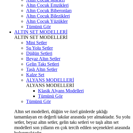
Altın Çocuk Emzikleri
Altın Çocuk Biberonları
Altın Çocuk Bilezikleri
Altın Çocuk Yüzükler
Tümünü Gör
ALTIN SET MODELLERİ
ALTIN SET MODELLERİ
Mini Setler
Su Yolu Setler
Düğün Setleri
Beyaz Altın Setler
Gelin Takı Setleri
Taşlı Altın Setler
Kalze Set
ALYANS MODELLERİ
ALYANS MODELLERİ
Klasik Alyans Modelleri
Tümünü Gör
Tümünü Gör
Altın set modelleri, düğün ve özel günlerde şıklığı
tamamlayan en değerli takılar arasında yer almaktadır. Su yolu
setler, beyaz altın setler, gelin takı setleri ve taşlı altın set
modelleri son yılların en çok tercih edilen seçenekleri arasında
bulunmaktadır.