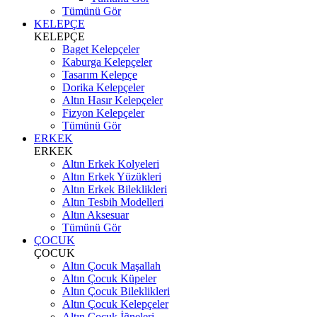
Tümünü Gör
KELEPÇE
KELEPÇE
Baget Kelepçeler
Kaburga Kelepçeler
Tasarım Kelepçe
Dorika Kelepçeler
Altın Hasır Kelepçeler
Fizyon Kelepçeler
Tümünü Gör
ERKEK
ERKEK
Altın Erkek Kolyeleri
Altın Erkek Yüzükleri
Altın Erkek Bileklikleri
Altın Tesbih Modelleri
Altın Aksesuar
Tümünü Gör
ÇOCUK
ÇOCUK
Altın Çocuk Maşallah
Altın Çocuk Küpeler
Altın Çocuk Bileklikleri
Altın Çocuk Kelepçeler
Altın Çocuk İğneleri