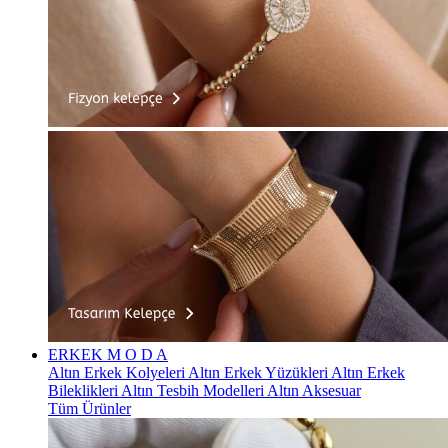
ERKEK
M O D A
Altın Erkek Kolyeleri
Altın Erkek Yüzükleri
Altın Erkek
Bileklikleri
Altın Tesbih Modelleri
Altın Aksesuar
Tüm Ürünler