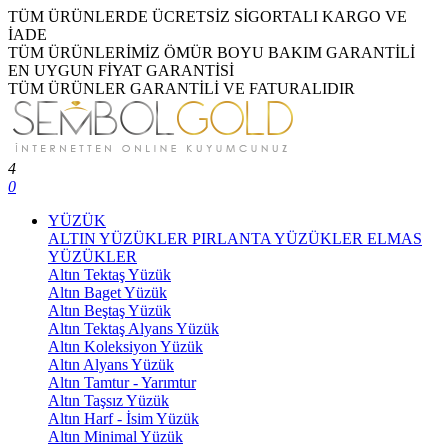
TÜM ÜRÜNLERDE ÜCRETSİZ SİGORTALI KARGO VE
İADE
TÜM ÜRÜNLERİMİZ ÖMÜR BOYU BAKIM GARANTİLİ
EN UYGUN FİYAT GARANTİSİ
TÜM ÜRÜNLER GARANTİLİ VE FATURALIDIR
4
0
YÜZÜK
ALTIN YÜZÜKLER
PIRLANTA YÜZÜKLER
ELMAS
YÜZÜKLER
Altın Tektaş Yüzük
Altın Baget Yüzük
Altın Beştaş Yüzük
Altın Tektaş Alyans Yüzük
Altın Koleksiyon Yüzük
Altın Alyans Yüzük
Altın Tamtur - Yarımtur
Altın Taşsız Yüzük
Altın Harf - İsim Yüzük
Altın Minimal Yüzük