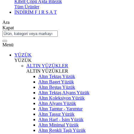
Kibrit Çöpü Ajda Bilezik
Tüm Ürünler
İNDİRİM
F I R S A T
Ara
Kapat
Menü
YÜZÜK
YÜZÜK
ALTIN YÜZÜKLER
ALTIN YÜZÜKLER
Altın Tektaş Yüzük
Altın Baget Yüzük
Altın Beştaş Yüzük
Altın Tektaş Alyans Yüzük
Altın Koleksiyon Yüzük
Altın Alyans Yüzük
Altın Tamtur - Yarımtur
Altın Taşsız Yüzük
Altın Harf - İsim Yüzük
Altın Minimal Yüzük
Altın Renkli Taşlı Yüzük