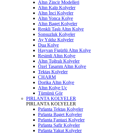
Altın Zincir Modelleri
Altın Kalp Kolyeler
Altın İnci Kolyeler
Altın Yonca Kolye
Altın Baget Kolyeler
Renkli Taşlı Altın Kolye
Sonsuzluk Kolyeler
Ay Yıldız Kolyeler
Dua Kolye
Hayvan Figürlü Altın Kolye
Resimli Altın Kolye
Altın Tuğralı Kolyeler
Özel Tasarım Altın Kolye
Tektaş Kolyeler
CHARM
Dorika Altın Kolye
Altın Kolye Uç
Tümünü Gör
PIRLANTA KOLYELER
PIRLANTA KOLYELER
Pırlanta Tektaş Kolyeler
Pırlanta Baget Kolyeler
Pırlanta Fantazi Kolyeler
Pırlanta Safir Kolyeler
Pırlanta Yakut Kolyeler