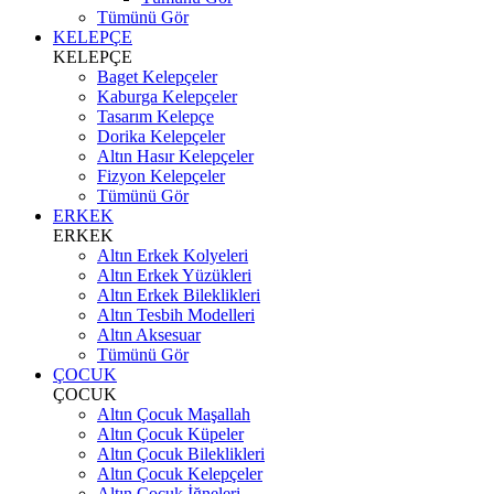
Tümünü Gör
KELEPÇE
KELEPÇE
Baget Kelepçeler
Kaburga Kelepçeler
Tasarım Kelepçe
Dorika Kelepçeler
Altın Hasır Kelepçeler
Fizyon Kelepçeler
Tümünü Gör
ERKEK
ERKEK
Altın Erkek Kolyeleri
Altın Erkek Yüzükleri
Altın Erkek Bileklikleri
Altın Tesbih Modelleri
Altın Aksesuar
Tümünü Gör
ÇOCUK
ÇOCUK
Altın Çocuk Maşallah
Altın Çocuk Küpeler
Altın Çocuk Bileklikleri
Altın Çocuk Kelepçeler
Altın Çocuk İğneleri