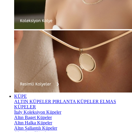
KÜPE
ALTIN KÜPELER
PIRLANTA KÜPELER
ELMAS
KÜPELER
İtaly Koleksiyon Küpeler
Altın Baget Küpeler
Altın Halka Küpeler
Altın Sallantılı Küpeler