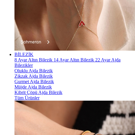
BİLEZİK
8 Ayar Altın Bilezik
14 Ayar Altın Bilezik
22 Ayar Ajda
Bilezikler
Oluklu Ajda Bilezik
Zikzak Ajda Bilezik
Gurmet Ajda Bilezik
Müjde Ajda Bilezik
Kibrit Çöpü Ajda Bilezik
Tüm Ürünler