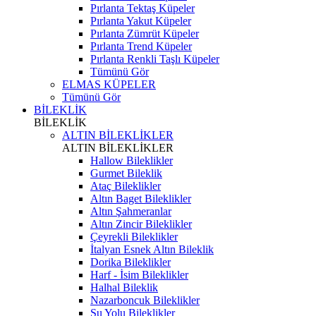
Pırlanta Tektaş Küpeler
Pırlanta Yakut Küpeler
Pırlanta Zümrüt Küpeler
Pırlanta Trend Küpeler
Pırlanta Renkli Taşlı Küpeler
Tümünü Gör
ELMAS KÜPELER
Tümünü Gör
BİLEKLİK
BİLEKLİK
ALTIN BİLEKLİKLER
ALTIN BİLEKLİKLER
Hallow Bileklikler
Gurmet Bileklik
Ataç Bileklikler
Altın Baget Bileklikler
Altın Şahmeranlar
Altın Zincir Bileklikler
Çeyrekli Bileklikler
İtalyan Esnek Altın Bileklik
Dorika Bileklikler
Harf - İsim Bileklikler
Halhal Bileklik
Nazarboncuk Bileklikler
Su Yolu Bileklikler