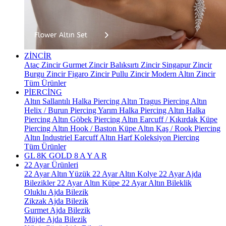
ZİNCİR
Ataç Zincir
Gurmet Zincir
Balıksırtı Zincir
Singapur Zincir
Burgu Zincir
Figaro Zincir
Pullu Zincir
Modern Altın Zincir
Tüm Ürünler
PİERCİNG
Altın Sallantılı Halka Piercing
Altın Tragus Piercing
Altın
Helix / Burun Piercing
Yarım Halka Piercing
Altın Halka
Piercing
Altın Göbek Piercing
Altın Earcuff / Kıkırdak Küpe
Piercing
Altın Hook / Baston Küpe
Altın Kaş / Rook Piercing
Altın Industriel Earcuff
Altın Harf Koleksiyon Piercing
Tüm Ürünler
GL 8K GOLD
8 A Y A R
22 Ayar Ürünleri
22 Ayar Altın Yüzük
22 Ayar Altın Kolye
22 Ayar Ajda
Bilezikler
22 Ayar Altın Küpe
22 Ayar Altın Bileklik
Oluklu Ajda Bilezik
Zikzak Ajda Bilezik
Gurmet Ajda Bilezik
Müjde Ajda Bilezik