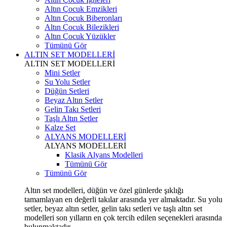
Altın Çocuk Emzikleri
Altın Çocuk Biberonları
Altın Çocuk Bilezikleri
Altın Çocuk Yüzükler
Tümünü Gör
ALTIN SET MODELLERİ
ALTIN SET MODELLERİ
Mini Setler
Su Yolu Setler
Düğün Setleri
Beyaz Altın Setler
Gelin Takı Setleri
Taşlı Altın Setler
Kalze Set
ALYANS MODELLERİ
ALYANS MODELLERİ
Klasik Alyans Modelleri
Tümünü Gör
Tümünü Gör
Altın set modelleri, düğün ve özel günlerde şıklığı
tamamlayan en değerli takılar arasında yer almaktadır. Su yolu
setler, beyaz altın setler, gelin takı setleri ve taşlı altın set
modelleri son yılların en çok tercih edilen seçenekleri arasında
bulunmaktadır.