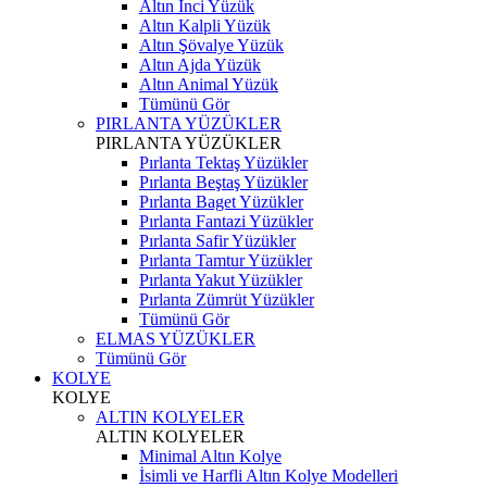
Altın İnci Yüzük
Altın Kalpli Yüzük
Altın Şövalye Yüzük
Altın Ajda Yüzük
Altın Animal Yüzük
Tümünü Gör
PIRLANTA YÜZÜKLER
PIRLANTA YÜZÜKLER
Pırlanta Tektaş Yüzükler
Pırlanta Beştaş Yüzükler
Pırlanta Baget Yüzükler
Pırlanta Fantazi Yüzükler
Pırlanta Safir Yüzükler
Pırlanta Tamtur Yüzükler
Pırlanta Yakut Yüzükler
Pırlanta Zümrüt Yüzükler
Tümünü Gör
ELMAS YÜZÜKLER
Tümünü Gör
KOLYE
KOLYE
ALTIN KOLYELER
ALTIN KOLYELER
Minimal Altın Kolye
İsimli ve Harfli Altın Kolye Modelleri