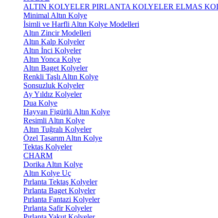
ALTIN KOLYELER
PIRLANTA KOLYELER
ELMAS KO
Minimal Altın Kolye
İsimli ve Harfli Altın Kolye Modelleri
Altın Zincir Modelleri
Altın Kalp Kolyeler
Altın İnci Kolyeler
Altın Yonca Kolye
Altın Baget Kolyeler
Renkli Taşlı Altın Kolye
Sonsuzluk Kolyeler
Ay Yıldız Kolyeler
Dua Kolye
Hayvan Figürlü Altın Kolye
Resimli Altın Kolye
Altın Tuğralı Kolyeler
Özel Tasarım Altın Kolye
Tektaş Kolyeler
CHARM
Dorika Altın Kolye
Altın Kolye Uç
Pırlanta Tektaş Kolyeler
Pırlanta Baget Kolyeler
Pırlanta Fantazi Kolyeler
Pırlanta Safir Kolyeler
Pırlanta Yakut Kolyeler