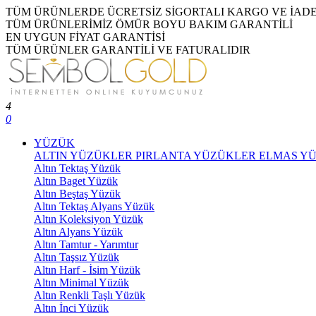
TÜM ÜRÜNLERDE ÜCRETSİZ SİGORTALI KARGO VE İAD
TÜM ÜRÜNLERİMİZ ÖMÜR BOYU BAKIM GARANTİLİ
EN UYGUN FİYAT GARANTİSİ
TÜM ÜRÜNLER GARANTİLİ VE FATURALIDIR
4
0
YÜZÜK
ALTIN YÜZÜKLER
PIRLANTA YÜZÜKLER
ELMAS Y
Altın Tektaş Yüzük
Altın Baget Yüzük
Altın Beştaş Yüzük
Altın Tektaş Alyans Yüzük
Altın Koleksiyon Yüzük
Altın Alyans Yüzük
Altın Tamtur - Yarımtur
Altın Taşsız Yüzük
Altın Harf - İsim Yüzük
Altın Minimal Yüzük
Altın Renkli Taşlı Yüzük
Altın İnci Yüzük