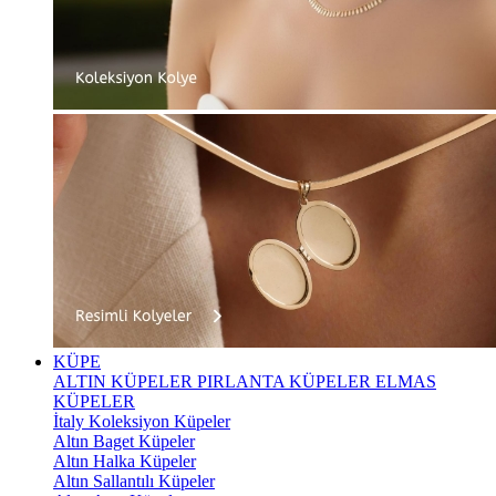
KÜPE
ALTIN KÜPELER
PIRLANTA KÜPELER
ELMAS
KÜPELER
İtaly Koleksiyon Küpeler
Altın Baget Küpeler
Altın Halka Küpeler
Altın Sallantılı Küpeler