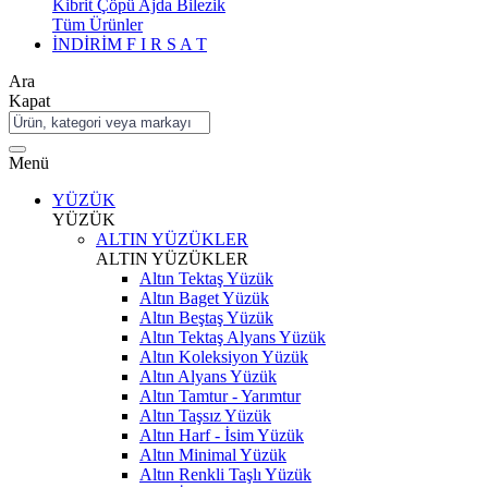
Kibrit Çöpü Ajda Bilezik
Tüm Ürünler
İNDİRİM
F I R S A T
Ara
Kapat
Menü
YÜZÜK
YÜZÜK
ALTIN YÜZÜKLER
ALTIN YÜZÜKLER
Altın Tektaş Yüzük
Altın Baget Yüzük
Altın Beştaş Yüzük
Altın Tektaş Alyans Yüzük
Altın Koleksiyon Yüzük
Altın Alyans Yüzük
Altın Tamtur - Yarımtur
Altın Taşsız Yüzük
Altın Harf - İsim Yüzük
Altın Minimal Yüzük
Altın Renkli Taşlı Yüzük