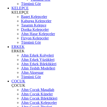
Tümünü Gör
KELEPÇE
KELEPÇE
Baget Kelepçeler
Kaburga Kelepçeler
Tasarım Kelepçe
Dorika Kelepçeler
Altın Hasır Kelepçeler
Fizyon Kelepçeler
Tümünü Gör
ERKEK
ERKEK
Altın Erkek Kolyeleri
Altın Erkek Yüzükleri
Altın Erkek Bileklikleri
Altın Tesbih Modelleri
Altın Aksesuar
Tümünü Gör
ÇOCUK
ÇOCUK
Altın Çocuk Maşallah
Altın Çocuk Küpeler
Altın Çocuk Bileklikleri
Altın Çocuk Kelepçeler
Altın Çocuk İğneleri