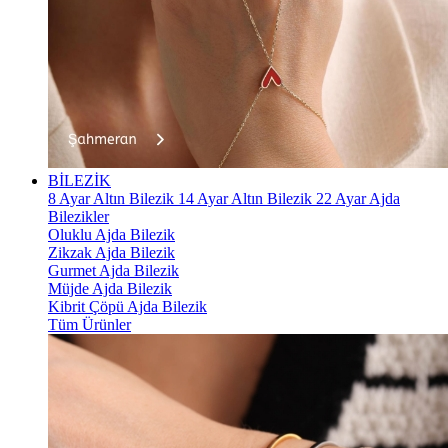
BİLEZİK
8 Ayar Altın Bilezik
14 Ayar Altın Bilezik
22 Ayar Ajda
Bilezikler
Oluklu Ajda Bilezik
Zikzak Ajda Bilezik
Gurmet Ajda Bilezik
Müjde Ajda Bilezik
Kibrit Çöpü Ajda Bilezik
Tüm Ürünler