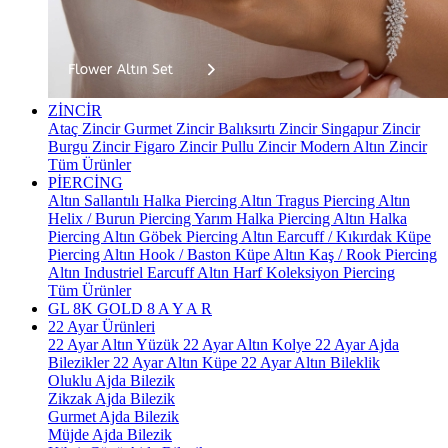
ZİNCİR
Ataç Zincir
Gurmet Zincir
Balıksırtı Zincir
Singapur Zincir
Burgu Zincir
Figaro Zincir
Pullu Zincir
Modern Altın Zincir
Tüm Ürünler
PİERCİNG
Altın Sallantılı Halka Piercing
Altın Tragus Piercing
Altın
Helix / Burun Piercing
Yarım Halka Piercing
Altın Halka
Piercing
Altın Göbek Piercing
Altın Earcuff / Kıkırdak Küpe
Piercing
Altın Hook / Baston Küpe
Altın Kaş / Rook Piercing
Altın Industriel Earcuff
Altın Harf Koleksiyon Piercing
Tüm Ürünler
GL 8K GOLD
8 A Y A R
22 Ayar Ürünleri
22 Ayar Altın Yüzük
22 Ayar Altın Kolye
22 Ayar Ajda
Bilezikler
22 Ayar Altın Küpe
22 Ayar Altın Bileklik
Oluklu Ajda Bilezik
Zikzak Ajda Bilezik
Gurmet Ajda Bilezik
Müjde Ajda Bilezik