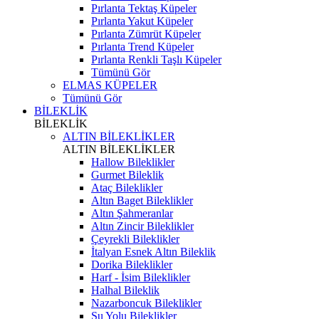
Pırlanta Tektaş Küpeler
Pırlanta Yakut Küpeler
Pırlanta Zümrüt Küpeler
Pırlanta Trend Küpeler
Pırlanta Renkli Taşlı Küpeler
Tümünü Gör
ELMAS KÜPELER
Tümünü Gör
BİLEKLİK
BİLEKLİK
ALTIN BİLEKLİKLER
ALTIN BİLEKLİKLER
Hallow Bileklikler
Gurmet Bileklik
Ataç Bileklikler
Altın Baget Bileklikler
Altın Şahmeranlar
Altın Zincir Bileklikler
Çeyrekli Bileklikler
İtalyan Esnek Altın Bileklik
Dorika Bileklikler
Harf - İsim Bileklikler
Halhal Bileklik
Nazarboncuk Bileklikler
Su Yolu Bileklikler