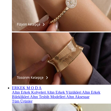
ERKEK
M O D A
Altın Erkek Kolyeleri
Altın Erkek Yüzükleri
Altın Erkek
Bileklikleri
Altın Tesbih Modelleri
Altın Aksesuar
Tüm Ürünler