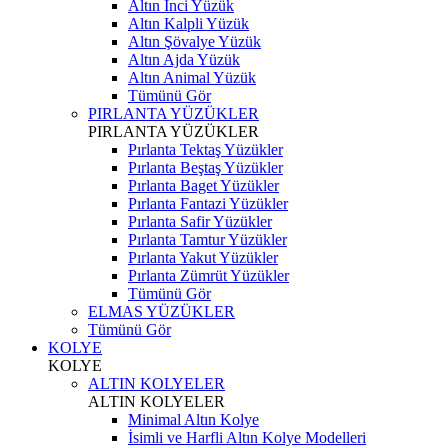
Altın İnci Yüzük
Altın Kalpli Yüzük
Altın Şövalye Yüzük
Altın Ajda Yüzük
Altın Animal Yüzük
Tümünü Gör
PIRLANTA YÜZÜKLER
PIRLANTA YÜZÜKLER
Pırlanta Tektaş Yüzükler
Pırlanta Beştaş Yüzükler
Pırlanta Baget Yüzükler
Pırlanta Fantazi Yüzükler
Pırlanta Safir Yüzükler
Pırlanta Tamtur Yüzükler
Pırlanta Yakut Yüzükler
Pırlanta Zümrüt Yüzükler
Tümünü Gör
ELMAS YÜZÜKLER
Tümünü Gör
KOLYE
KOLYE
ALTIN KOLYELER
ALTIN KOLYELER
Minimal Altın Kolye
İsimli ve Harfli Altın Kolye Modelleri