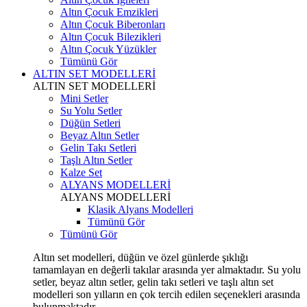
Altın Çocuk Emzikleri
Altın Çocuk Biberonları
Altın Çocuk Bilezikleri
Altın Çocuk Yüzükler
Tümünü Gör
ALTIN SET MODELLERİ
ALTIN SET MODELLERİ
Mini Setler
Su Yolu Setler
Düğün Setleri
Beyaz Altın Setler
Gelin Takı Setleri
Taşlı Altın Setler
Kalze Set
ALYANS MODELLERİ
ALYANS MODELLERİ
Klasik Alyans Modelleri
Tümünü Gör
Tümünü Gör
Altın set modelleri, düğün ve özel günlerde şıklığı
tamamlayan en değerli takılar arasında yer almaktadır. Su yolu
setler, beyaz altın setler, gelin takı setleri ve taşlı altın set
modelleri son yılların en çok tercih edilen seçenekleri arasında
bulunmaktadır.