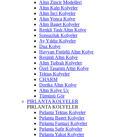
Altın Zincir Modelleri
Altın Kalp Kolyeler
Altın İnci Kolyeler
Altın Yonca Kolye
Altın Baget Kolyeler
Renkli Taşlı Altın Kolye
Sonsuzluk Kolyeler
Ay Yıldız Kolyeler
Dua Kolye
Hayvan Figürlü Altın Kolye
Resimli Altın Kolye
Altın Tuğralı Kolyeler
Özel Tasarım Altın Kolye
Tektaş Kolyeler
CHARM
Dorika Altın Kolye
Altın Kolye Uç
Tümünü Gör
PIRLANTA KOLYELER
PIRLANTA KOLYELER
Pırlanta Tektaş Kolyeler
Pırlanta Baget Kolyeler
Pırlanta Fantazi Kolyeler
Pırlanta Safir Kolyeler
Pırlanta Yakut Kolyeler