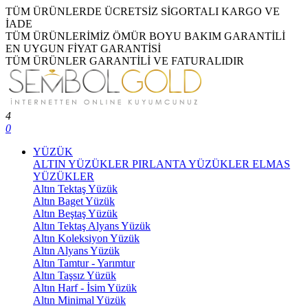
TÜM ÜRÜNLERDE ÜCRETSİZ SİGORTALI KARGO VE
İADE
TÜM ÜRÜNLERİMİZ ÖMÜR BOYU BAKIM GARANTİLİ
EN UYGUN FİYAT GARANTİSİ
TÜM ÜRÜNLER GARANTİLİ VE FATURALIDIR
4
0
YÜZÜK
ALTIN YÜZÜKLER
PIRLANTA YÜZÜKLER
ELMAS
YÜZÜKLER
Altın Tektaş Yüzük
Altın Baget Yüzük
Altın Beştaş Yüzük
Altın Tektaş Alyans Yüzük
Altın Koleksiyon Yüzük
Altın Alyans Yüzük
Altın Tamtur - Yarımtur
Altın Taşsız Yüzük
Altın Harf - İsim Yüzük
Altın Minimal Yüzük