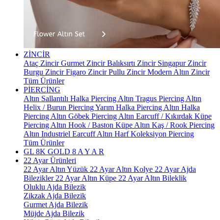
ZİNCİR
Ataç Zincir
Gurmet Zincir
Balıksırtı Zincir
Singapur Zincir
Burgu Zincir
Figaro Zincir
Pullu Zincir
Modern Altın Zincir
Tüm Ürünler
PİERCİNG
Altın Sallantılı Halka Piercing
Altın Tragus Piercing
Altın
Helix / Burun Piercing
Yarım Halka Piercing
Altın Halka
Piercing
Altın Göbek Piercing
Altın Earcuff / Kıkırdak Küpe
Piercing
Altın Hook / Baston Küpe
Altın Kaş / Rook Piercing
Altın Industriel Earcuff
Altın Harf Koleksiyon Piercing
Tüm Ürünler
GL 8K GOLD
8 A Y A R
22 Ayar Ürünleri
22 Ayar Altın Yüzük
22 Ayar Altın Kolye
22 Ayar Ajda
Bilezikler
22 Ayar Altın Küpe
22 Ayar Altın Bileklik
Oluklu Ajda Bilezik
Zikzak Ajda Bilezik
Gurmet Ajda Bilezik
Müjde Ajda Bilezik