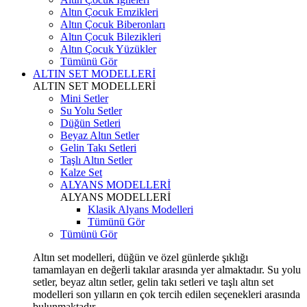
Altın Çocuk Emzikleri
Altın Çocuk Biberonları
Altın Çocuk Bilezikleri
Altın Çocuk Yüzükler
Tümünü Gör
ALTIN SET MODELLERİ
ALTIN SET MODELLERİ
Mini Setler
Su Yolu Setler
Düğün Setleri
Beyaz Altın Setler
Gelin Takı Setleri
Taşlı Altın Setler
Kalze Set
ALYANS MODELLERİ
ALYANS MODELLERİ
Klasik Alyans Modelleri
Tümünü Gör
Tümünü Gör
Altın set modelleri, düğün ve özel günlerde şıklığı
tamamlayan en değerli takılar arasında yer almaktadır. Su yolu
setler, beyaz altın setler, gelin takı setleri ve taşlı altın set
modelleri son yılların en çok tercih edilen seçenekleri arasında
bulunmaktadır.