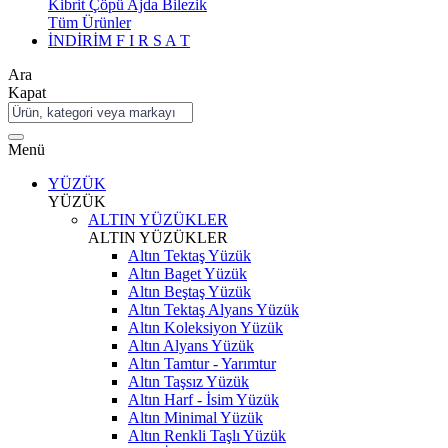
Kibrit Çöpü Ajda Bilezik
Tüm Ürünler
İNDİRİM
F I R S A T
Ara
Kapat
Menü
YÜZÜK
YÜZÜK
ALTIN YÜZÜKLER
ALTIN YÜZÜKLER
Altın Tektaş Yüzük
Altın Baget Yüzük
Altın Beştaş Yüzük
Altın Tektaş Alyans Yüzük
Altın Koleksiyon Yüzük
Altın Alyans Yüzük
Altın Tamtur - Yarımtur
Altın Taşsız Yüzük
Altın Harf - İsim Yüzük
Altın Minimal Yüzük
Altın Renkli Taşlı Yüzük