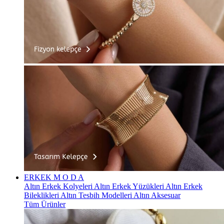
ERKEK
M O D A
Altın Erkek Kolyeleri
Altın Erkek Yüzükleri
Altın Erkek
Bileklikleri
Altın Tesbih Modelleri
Altın Aksesuar
Tüm Ürünler