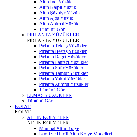
Altın İnci Yüzük
Altın Kalpli Yüzük
Altın Şövalye Yüzük
Altın Ajda Yüzük
Altın Animal Yüzük
Tümünü Gör
PIRLANTA YÜZÜKLER
PIRLANTA YÜZÜKLER
Pırlanta Tektaş Yüzükler
Pırlanta Beştaş Yüzükler
Pırlanta Baget Yüzükler
Pırlanta Fantazi Yüzükler
Pırlanta Safir Yüzükler
Pırlanta Tamtur Yüzükler
Pırlanta Yakut Yüzükler
Pırlanta Zümrüt Yüzükler
Tümünü Gör
ELMAS YÜZÜKLER
Tümünü Gör
KOLYE
KOLYE
ALTIN KOLYELER
ALTIN KOLYELER
Minimal Altın Kolye
İsimli ve Harfli Altın Kolye Modelleri