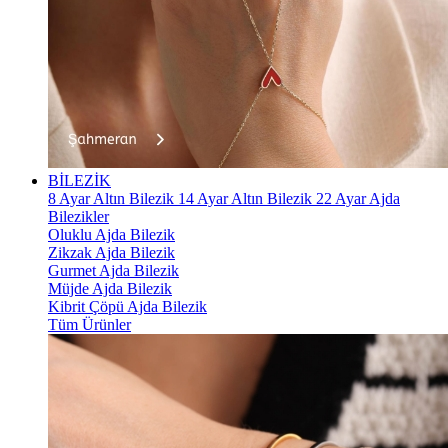
BİLEZİK
8 Ayar Altın Bilezik
14 Ayar Altın Bilezik
22 Ayar Ajda
Bilezikler
Oluklu Ajda Bilezik
Zikzak Ajda Bilezik
Gurmet Ajda Bilezik
Müjde Ajda Bilezik
Kibrit Çöpü Ajda Bilezik
Tüm Ürünler