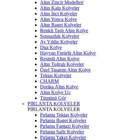
Altın Zincir Modelleri
Altın Kalp Kolyeler
Altın İnci Kolyeler
Altın Yonca Kolye
Altın Baget Kolyeler
Renkli Taşlı Altın Kolye
Sonsuzluk Kolyeler
Ay Yıldız Kolyeler
Dua Kolye
Hayvan Figürlü Altın Kolye
Resimli Altın Kolye
Altın Tuğralı Kolyeler
Özel Tasarım Altın Kolye
Tektaş Kolyeler
CHARM
Dorika Altın Kolye
Altın Kolye Uç
Tümünü Gör
PIRLANTA KOLYELER
PIRLANTA KOLYELER
Pırlanta Tektaş Kolyeler
Pırlanta Baget Kolyeler
Pırlanta Fantazi Kolyeler
Pırlanta Safir Kolyeler
Pırlanta Yakut Kolyeler