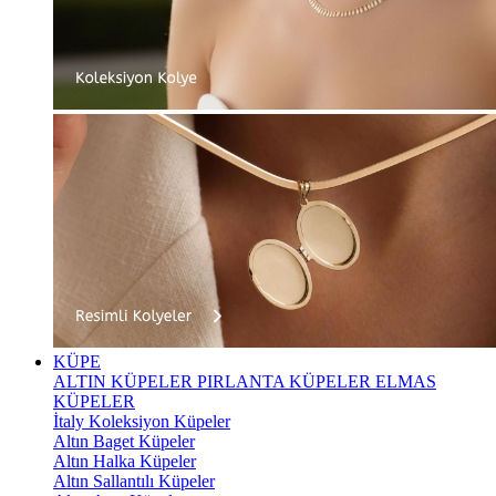
KÜPE
ALTIN KÜPELER
PIRLANTA KÜPELER
ELMAS
KÜPELER
İtaly Koleksiyon Küpeler
Altın Baget Küpeler
Altın Halka Küpeler
Altın Sallantılı Küpeler