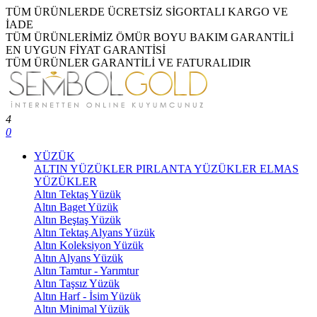
TÜM ÜRÜNLERDE ÜCRETSİZ SİGORTALI KARGO VE
İADE
TÜM ÜRÜNLERİMİZ ÖMÜR BOYU BAKIM GARANTİLİ
EN UYGUN FİYAT GARANTİSİ
TÜM ÜRÜNLER GARANTİLİ VE FATURALIDIR
4
0
YÜZÜK
ALTIN YÜZÜKLER
PIRLANTA YÜZÜKLER
ELMAS
YÜZÜKLER
Altın Tektaş Yüzük
Altın Baget Yüzük
Altın Beştaş Yüzük
Altın Tektaş Alyans Yüzük
Altın Koleksiyon Yüzük
Altın Alyans Yüzük
Altın Tamtur - Yarımtur
Altın Taşsız Yüzük
Altın Harf - İsim Yüzük
Altın Minimal Yüzük