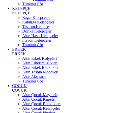
Tümünü Gör
KELEPÇE
KELEPÇE
Baget Kelepçeler
Kaburga Kelepçeler
Tasarım Kelepçe
Dorika Kelepçeler
Altın Hasır Kelepçeler
Fizyon Kelepçeler
Tümünü Gör
ERKEK
ERKEK
Altın Erkek Kolyeleri
Altın Erkek Yüzükleri
Altın Erkek Bileklikleri
Altın Tesbih Modelleri
Altın Aksesuar
Tümünü Gör
ÇOCUK
ÇOCUK
Altın Çocuk Maşallah
Altın Çocuk Küpeler
Altın Çocuk Bileklikleri
Altın Çocuk Kelepçeler
Altın Çocuk İğneleri