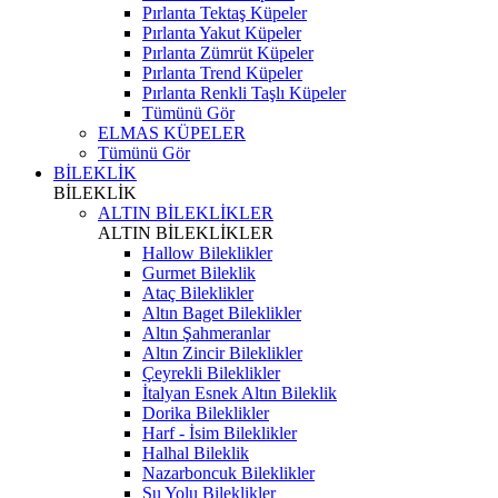
Pırlanta Tektaş Küpeler
Pırlanta Yakut Küpeler
Pırlanta Zümrüt Küpeler
Pırlanta Trend Küpeler
Pırlanta Renkli Taşlı Küpeler
Tümünü Gör
ELMAS KÜPELER
Tümünü Gör
BİLEKLİK
BİLEKLİK
ALTIN BİLEKLİKLER
ALTIN BİLEKLİKLER
Hallow Bileklikler
Gurmet Bileklik
Ataç Bileklikler
Altın Baget Bileklikler
Altın Şahmeranlar
Altın Zincir Bileklikler
Çeyrekli Bileklikler
İtalyan Esnek Altın Bileklik
Dorika Bileklikler
Harf - İsim Bileklikler
Halhal Bileklik
Nazarboncuk Bileklikler
Su Yolu Bileklikler