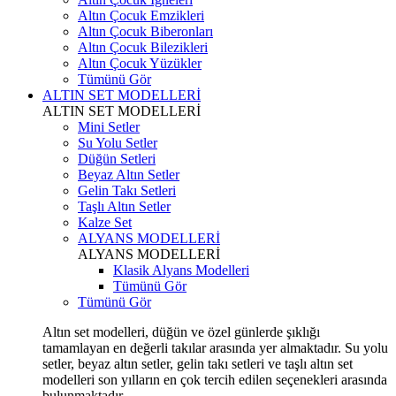
Altın Çocuk Emzikleri
Altın Çocuk Biberonları
Altın Çocuk Bilezikleri
Altın Çocuk Yüzükler
Tümünü Gör
ALTIN SET MODELLERİ
ALTIN SET MODELLERİ
Mini Setler
Su Yolu Setler
Düğün Setleri
Beyaz Altın Setler
Gelin Takı Setleri
Taşlı Altın Setler
Kalze Set
ALYANS MODELLERİ
ALYANS MODELLERİ
Klasik Alyans Modelleri
Tümünü Gör
Tümünü Gör
Altın set modelleri, düğün ve özel günlerde şıklığı
tamamlayan en değerli takılar arasında yer almaktadır. Su yolu
setler, beyaz altın setler, gelin takı setleri ve taşlı altın set
modelleri son yılların en çok tercih edilen seçenekleri arasında
bulunmaktadır.