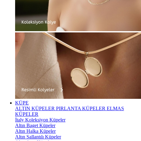
KÜPE
ALTIN KÜPELER
PIRLANTA KÜPELER
ELMAS
KÜPELER
İtaly Koleksiyon Küpeler
Altın Baget Küpeler
Altın Halka Küpeler
Altın Sallantılı Küpeler