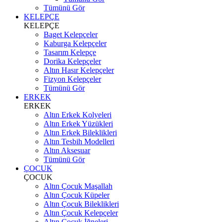
Tümünü Gör
KELEPÇE
KELEPÇE
Baget Kelepçeler
Kaburga Kelepçeler
Tasarım Kelepçe
Dorika Kelepçeler
Altın Hasır Kelepçeler
Fizyon Kelepçeler
Tümünü Gör
ERKEK
ERKEK
Altın Erkek Kolyeleri
Altın Erkek Yüzükleri
Altın Erkek Bileklikleri
Altın Tesbih Modelleri
Altın Aksesuar
Tümünü Gör
ÇOCUK
ÇOCUK
Altın Çocuk Maşallah
Altın Çocuk Küpeler
Altın Çocuk Bileklikleri
Altın Çocuk Kelepçeler
Altın Çocuk İğneleri