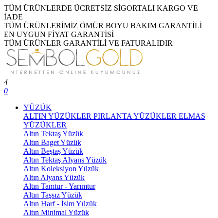
TÜM ÜRÜNLERDE ÜCRETSİZ SİGORTALI KARGO VE
İADE
TÜM ÜRÜNLERİMİZ ÖMÜR BOYU BAKIM GARANTİLİ
EN UYGUN FİYAT GARANTİSİ
TÜM ÜRÜNLER GARANTİLİ VE FATURALIDIR
4
0
YÜZÜK
ALTIN YÜZÜKLER
PIRLANTA YÜZÜKLER
ELMAS
YÜZÜKLER
Altın Tektaş Yüzük
Altın Baget Yüzük
Altın Beştaş Yüzük
Altın Tektaş Alyans Yüzük
Altın Koleksiyon Yüzük
Altın Alyans Yüzük
Altın Tamtur - Yarımtur
Altın Taşsız Yüzük
Altın Harf - İsim Yüzük
Altın Minimal Yüzük