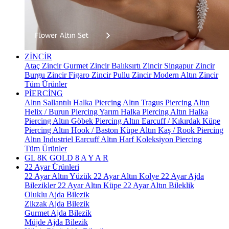
ZİNCİR
Ataç Zincir
Gurmet Zincir
Balıksırtı Zincir
Singapur Zincir
Burgu Zincir
Figaro Zincir
Pullu Zincir
Modern Altın Zincir
Tüm Ürünler
PİERCİNG
Altın Sallantılı Halka Piercing
Altın Tragus Piercing
Altın
Helix / Burun Piercing
Yarım Halka Piercing
Altın Halka
Piercing
Altın Göbek Piercing
Altın Earcuff / Kıkırdak Küpe
Piercing
Altın Hook / Baston Küpe
Altın Kaş / Rook Piercing
Altın Industriel Earcuff
Altın Harf Koleksiyon Piercing
Tüm Ürünler
GL 8K GOLD
8 A Y A R
22 Ayar Ürünleri
22 Ayar Altın Yüzük
22 Ayar Altın Kolye
22 Ayar Ajda
Bilezikler
22 Ayar Altın Küpe
22 Ayar Altın Bileklik
Oluklu Ajda Bilezik
Zikzak Ajda Bilezik
Gurmet Ajda Bilezik
Müjde Ajda Bilezik