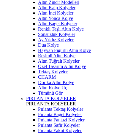
Altın Zincir Modelleri
Altın Kalp Kolyeler
Altın İnci Kolyeler
Altın Yonca Kolye
Altın Baget Kolyeler
Renkli Taşlı Altın Kolye
Sonsuzluk Kolyeler
Ay Yıldız Kolyeler
Dua Kolye
Hayvan Figürlü Altın Kolye
Resimli Altın Kolye
Altın Tuğralı Kolyeler
Özel Tasarım Altın Kolye
Tektaş Kolyeler
CHARM
Dorika Altın Kolye
Altın Kolye Uç
Tümünü Gör
PIRLANTA KOLYELER
PIRLANTA KOLYELER
Pırlanta Tektaş Kolyeler
Pırlanta Baget Kolyeler
Pırlanta Fantazi Kolyeler
Pırlanta Safir Kolyeler
Pırlanta Yakut Kolyeler