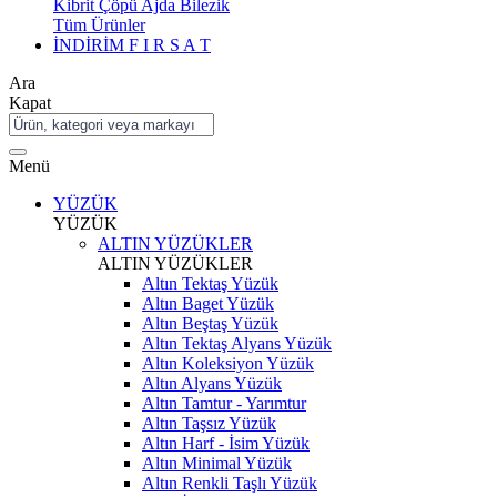
Kibrit Çöpü Ajda Bilezik
Tüm Ürünler
İNDİRİM
F I R S A T
Ara
Kapat
Menü
YÜZÜK
YÜZÜK
ALTIN YÜZÜKLER
ALTIN YÜZÜKLER
Altın Tektaş Yüzük
Altın Baget Yüzük
Altın Beştaş Yüzük
Altın Tektaş Alyans Yüzük
Altın Koleksiyon Yüzük
Altın Alyans Yüzük
Altın Tamtur - Yarımtur
Altın Taşsız Yüzük
Altın Harf - İsim Yüzük
Altın Minimal Yüzük
Altın Renkli Taşlı Yüzük