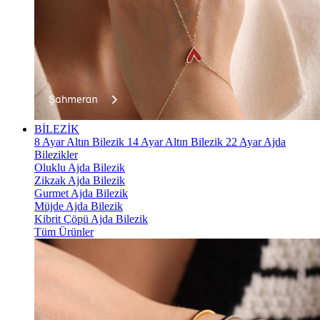
BİLEZİK
8 Ayar Altın Bilezik
14 Ayar Altın Bilezik
22 Ayar Ajda
Bilezikler
Oluklu Ajda Bilezik
Zikzak Ajda Bilezik
Gurmet Ajda Bilezik
Müjde Ajda Bilezik
Kibrit Çöpü Ajda Bilezik
Tüm Ürünler