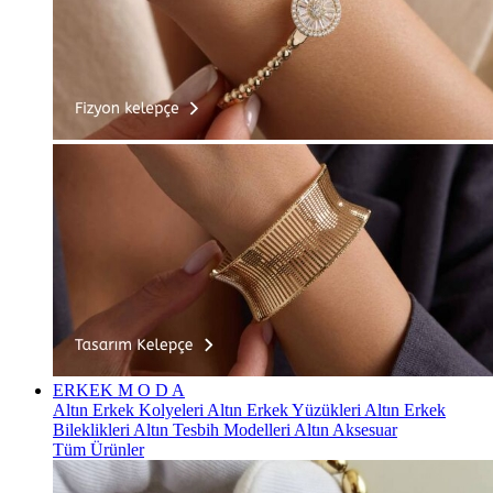
ERKEK
M O D A
Altın Erkek Kolyeleri
Altın Erkek Yüzükleri
Altın Erkek
Bileklikleri
Altın Tesbih Modelleri
Altın Aksesuar
Tüm Ürünler