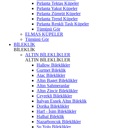
Pırlanta Tektaş Küpeler
Pırlanta Yakut Küpeler
Pırlanta Zümrüt Küpeler
Pırlanta Trend Küpeler
Pırlanta Renkli Taşlı Küpeler
Tümünü Gör
ELMAS KÜPELER
Tümünü Gör
BİLEKLİK
BİLEKLİK
ALTIN BİLEKLİKLER
ALTIN BİLEKLİKLER
Hallow Bileklikler
Gurmet Bileklik
Ataç Bileklikler
Altın Baget Bileklikler
Altın Şahmeranlar
Altın Zincir Bileklikler
Çeyrekli Bileklikler
İtalyan Esnek Altın Bileklik
Dorika Bileklikler
Harf - İsim Bileklikler
Halhal Bileklik
Nazarboncuk Bileklikler
Su Yolu Bileklikler