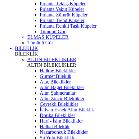
Pırlanta Tektaş Küpeler
Pırlanta Yakut Küpeler
Pırlanta Zümrüt Küpeler
Pırlanta Trend Küpeler
Pırlanta Renkli Taşlı Küpeler
Tümünü Gör
ELMAS KÜPELER
Tümünü Gör
BİLEKLİK
BİLEKLİK
ALTIN BİLEKLİKLER
ALTIN BİLEKLİKLER
Hallow Bileklikler
Gurmet Bileklik
Ataç Bileklikler
Altın Baget Bileklikler
Altın Şahmeranlar
Altın Zincir Bileklikler
Çeyrekli Bileklikler
İtalyan Esnek Altın Bileklik
Dorika Bileklikler
Harf - İsim Bileklikler
Halhal Bileklik
Nazarboncuk Bileklikler
Su Yolu Bileklikler