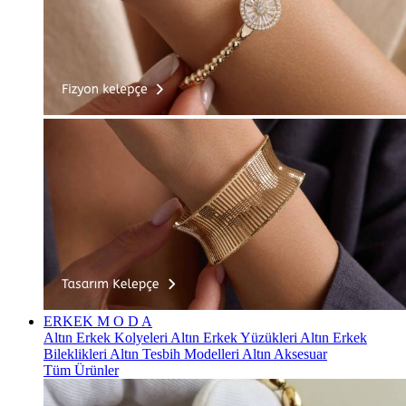
ERKEK
M O D A
Altın Erkek Kolyeleri
Altın Erkek Yüzükleri
Altın Erkek
Bileklikleri
Altın Tesbih Modelleri
Altın Aksesuar
Tüm Ürünler