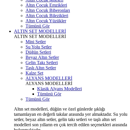
Altın Çocuk Emzikleri
Altın Çocuk Biberonları
Altın Çocuk Bilezikleri
Altın Çocuk Yüzükler
Tümünü Gör
ALTIN SET MODELLERİ
ALTIN SET MODELLERİ
Mini Setler
Su Yolu Setler
Düğün Setleri
Beyaz Altın Setler
Gelin Takı Setleri
Taşlı Altın Setler
Kalze Set
ALYANS MODELLERİ
ALYANS MODELLERİ
Klasik Alyans Modelleri
Tümünü Gör
Tümünü Gör
Altın set modelleri, düğün ve özel günlerde şıklığı
tamamlayan en değerli takılar arasında yer almaktadır. Su yolu
setler, beyaz altın setler, gelin takı setleri ve taşlı altın set
modelleri son yılların en çok tercih edilen seçenekleri arasında
bulunmaktadır.