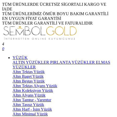
TÜM ÜRÜNLERDE ÜCRETSİZ SİGORTALI KARGO VE
İADE
TÜM ÜRÜNLERİMİZ ÖMÜR BOYU BAKIM GARANTİLİ
EN UYGUN FİYAT GARANTİSİ
TÜM ÜRÜNLER GARANTİLİ VE FATURALIDIR
4
0
YÜZÜK
ALTIN YÜZÜKLER
PIRLANTA YÜZÜKLER
ELMAS
YÜZÜKLER
Altın Tektaş Yüzük
Altın Baget Yüzük
Altın Beştaş Yüzük
Altın Tektaş Alyans Yüzük
Altın Koleksiyon Yüzük
Altın Alyans Yüzük
Altın Tamtur - Yarımtur
Altın Taşsız Yüzük
Altın Harf - İsim Yüzük
Altın Minimal Yüzük