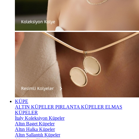
KÜPE
ALTIN KÜPELER
PIRLANTA KÜPELER
ELMAS
KÜPELER
İtaly Koleksiyon Küpeler
Altın Baget Küpeler
Altın Halka Küpeler
Altın Sallantılı Küpeler