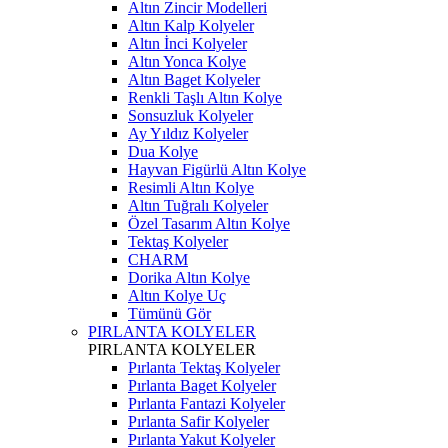
Altın Zincir Modelleri
Altın Kalp Kolyeler
Altın İnci Kolyeler
Altın Yonca Kolye
Altın Baget Kolyeler
Renkli Taşlı Altın Kolye
Sonsuzluk Kolyeler
Ay Yıldız Kolyeler
Dua Kolye
Hayvan Figürlü Altın Kolye
Resimli Altın Kolye
Altın Tuğralı Kolyeler
Özel Tasarım Altın Kolye
Tektaş Kolyeler
CHARM
Dorika Altın Kolye
Altın Kolye Uç
Tümünü Gör
PIRLANTA KOLYELER
PIRLANTA KOLYELER
Pırlanta Tektaş Kolyeler
Pırlanta Baget Kolyeler
Pırlanta Fantazi Kolyeler
Pırlanta Safir Kolyeler
Pırlanta Yakut Kolyeler