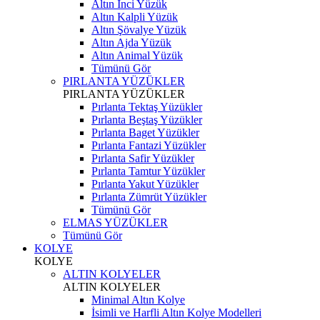
Altın İnci Yüzük
Altın Kalpli Yüzük
Altın Şövalye Yüzük
Altın Ajda Yüzük
Altın Animal Yüzük
Tümünü Gör
PIRLANTA YÜZÜKLER
PIRLANTA YÜZÜKLER
Pırlanta Tektaş Yüzükler
Pırlanta Beştaş Yüzükler
Pırlanta Baget Yüzükler
Pırlanta Fantazi Yüzükler
Pırlanta Safir Yüzükler
Pırlanta Tamtur Yüzükler
Pırlanta Yakut Yüzükler
Pırlanta Zümrüt Yüzükler
Tümünü Gör
ELMAS YÜZÜKLER
Tümünü Gör
KOLYE
KOLYE
ALTIN KOLYELER
ALTIN KOLYELER
Minimal Altın Kolye
İsimli ve Harfli Altın Kolye Modelleri