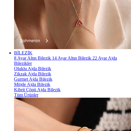
BİLEZİK
8 Ayar Altın Bilezik
14 Ayar Altın Bilezik
22 Ayar Ajda
Bilezikler
Oluklu Ajda Bilezik
Zikzak Ajda Bilezik
Gurmet Ajda Bilezik
Müjde Ajda Bilezik
Kibrit Çöpü Ajda Bilezik
Tüm Ürünler