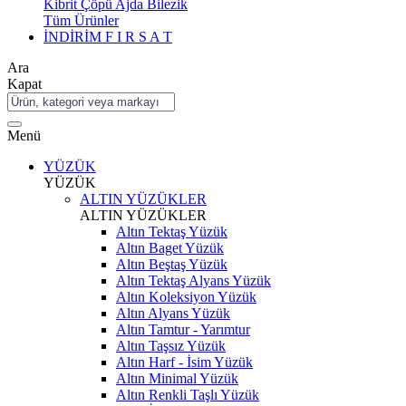
Kibrit Çöpü Ajda Bilezik
Tüm Ürünler
İNDİRİM
F I R S A T
Ara
Kapat
Menü
YÜZÜK
YÜZÜK
ALTIN YÜZÜKLER
ALTIN YÜZÜKLER
Altın Tektaş Yüzük
Altın Baget Yüzük
Altın Beştaş Yüzük
Altın Tektaş Alyans Yüzük
Altın Koleksiyon Yüzük
Altın Alyans Yüzük
Altın Tamtur - Yarımtur
Altın Taşsız Yüzük
Altın Harf - İsim Yüzük
Altın Minimal Yüzük
Altın Renkli Taşlı Yüzük