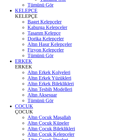
Tümünü Gör
KELEPÇE
KELEPÇE
Baget Kelepçeler
Kaburga Kelepçeler
Tasarım Kelepçe
Dorika Kelepçeler
Altın Hasır Kelepçeler
Fizyon Kelepçeler
Tümünü Gör
ERKEK
ERKEK
Altın Erkek Kolyeleri
Altın Erkek Yüzükleri
Altın Erkek Bileklikleri
Altın Tesbih Modelleri
Altın Aksesuar
Tümünü Gör
ÇOCUK
ÇOCUK
Altın Çocuk Maşallah
Altın Çocuk Küpeler
Altın Çocuk Bileklikleri
Altın Çocuk Kelepçeler
Altın Çocuk İğneleri