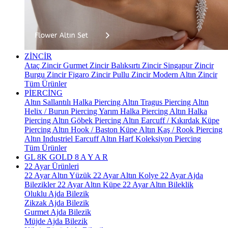
ZİNCİR
Ataç Zincir
Gurmet Zincir
Balıksırtı Zincir
Singapur Zincir
Burgu Zincir
Figaro Zincir
Pullu Zincir
Modern Altın Zincir
Tüm Ürünler
PİERCİNG
Altın Sallantılı Halka Piercing
Altın Tragus Piercing
Altın
Helix / Burun Piercing
Yarım Halka Piercing
Altın Halka
Piercing
Altın Göbek Piercing
Altın Earcuff / Kıkırdak Küpe
Piercing
Altın Hook / Baston Küpe
Altın Kaş / Rook Piercing
Altın Industriel Earcuff
Altın Harf Koleksiyon Piercing
Tüm Ürünler
GL 8K GOLD
8 A Y A R
22 Ayar Ürünleri
22 Ayar Altın Yüzük
22 Ayar Altın Kolye
22 Ayar Ajda
Bilezikler
22 Ayar Altın Küpe
22 Ayar Altın Bileklik
Oluklu Ajda Bilezik
Zikzak Ajda Bilezik
Gurmet Ajda Bilezik
Müjde Ajda Bilezik