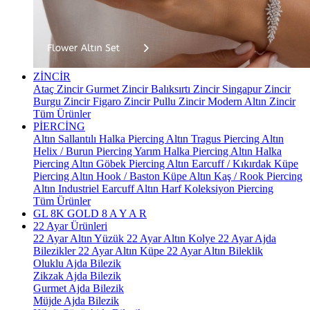
ZİNCİR
Ataç Zincir
Gurmet Zincir
Balıksırtı Zincir
Singapur Zincir
Burgu Zincir
Figaro Zincir
Pullu Zincir
Modern Altın Zincir
Tüm Ürünler
PİERCİNG
Altın Sallantılı Halka Piercing
Altın Tragus Piercing
Altın
Helix / Burun Piercing
Yarım Halka Piercing
Altın Halka
Piercing
Altın Göbek Piercing
Altın Earcuff / Kıkırdak Küpe
Piercing
Altın Hook / Baston Küpe
Altın Kaş / Rook Piercing
Altın Industriel Earcuff
Altın Harf Koleksiyon Piercing
Tüm Ürünler
GL 8K GOLD
8 A Y A R
22 Ayar Ürünleri
22 Ayar Altın Yüzük
22 Ayar Altın Kolye
22 Ayar Ajda
Bilezikler
22 Ayar Altın Küpe
22 Ayar Altın Bileklik
Oluklu Ajda Bilezik
Zikzak Ajda Bilezik
Gurmet Ajda Bilezik
Müjde Ajda Bilezik