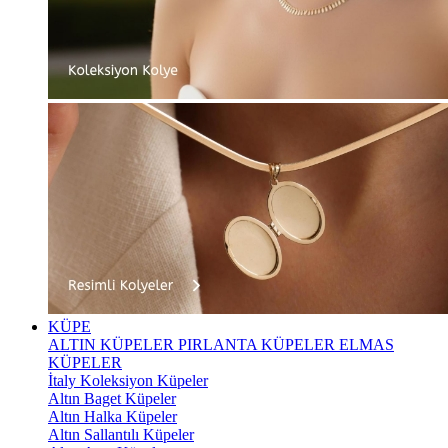
KÜPE
ALTIN KÜPELER
PIRLANTA KÜPELER
ELMAS
KÜPELER
İtaly Koleksiyon Küpeler
Altın Baget Küpeler
Altın Halka Küpeler
Altın Sallantılı Küpeler