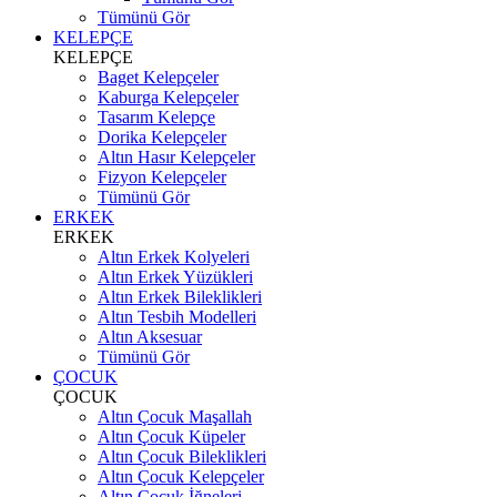
Tümünü Gör
KELEPÇE
KELEPÇE
Baget Kelepçeler
Kaburga Kelepçeler
Tasarım Kelepçe
Dorika Kelepçeler
Altın Hasır Kelepçeler
Fizyon Kelepçeler
Tümünü Gör
ERKEK
ERKEK
Altın Erkek Kolyeleri
Altın Erkek Yüzükleri
Altın Erkek Bileklikleri
Altın Tesbih Modelleri
Altın Aksesuar
Tümünü Gör
ÇOCUK
ÇOCUK
Altın Çocuk Maşallah
Altın Çocuk Küpeler
Altın Çocuk Bileklikleri
Altın Çocuk Kelepçeler
Altın Çocuk İğneleri