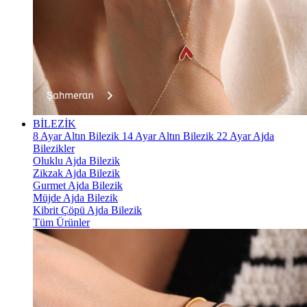
BİLEZİK
8 Ayar Altın Bilezik
14 Ayar Altın Bilezik
22 Ayar Ajda
Bilezikler
Oluklu Ajda Bilezik
Zikzak Ajda Bilezik
Gurmet Ajda Bilezik
Müjde Ajda Bilezik
Kibrit Çöpü Ajda Bilezik
Tüm Ürünler