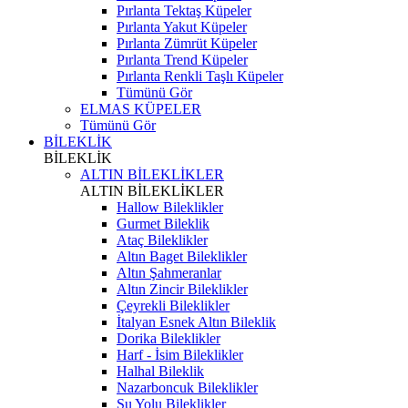
Pırlanta Tektaş Küpeler
Pırlanta Yakut Küpeler
Pırlanta Zümrüt Küpeler
Pırlanta Trend Küpeler
Pırlanta Renkli Taşlı Küpeler
Tümünü Gör
ELMAS KÜPELER
Tümünü Gör
BİLEKLİK
BİLEKLİK
ALTIN BİLEKLİKLER
ALTIN BİLEKLİKLER
Hallow Bileklikler
Gurmet Bileklik
Ataç Bileklikler
Altın Baget Bileklikler
Altın Şahmeranlar
Altın Zincir Bileklikler
Çeyrekli Bileklikler
İtalyan Esnek Altın Bileklik
Dorika Bileklikler
Harf - İsim Bileklikler
Halhal Bileklik
Nazarboncuk Bileklikler
Su Yolu Bileklikler