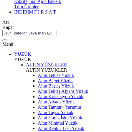
Kibrit Çöpü Ajda Bilezik
Tüm Ürünler
İNDİRİM
F I R S A T
Ara
Kapat
Menü
YÜZÜK
YÜZÜK
ALTIN YÜZÜKLER
ALTIN YÜZÜKLER
Altın Tektaş Yüzük
Altın Baget Yüzük
Altın Beştaş Yüzük
Altın Tektaş Alyans Yüzük
Altın Koleksiyon Yüzük
Altın Alyans Yüzük
Altın Tamtur - Yarımtur
Altın Taşsız Yüzük
Altın Harf - İsim Yüzük
Altın Minimal Yüzük
Altın Renkli Taşlı Yüzük