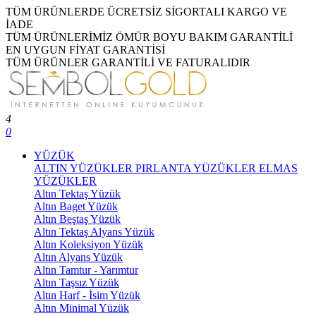
TÜM ÜRÜNLERDE ÜCRETSİZ SİGORTALI KARGO VE
İADE
TÜM ÜRÜNLERİMİZ ÖMÜR BOYU BAKIM GARANTİLİ
EN UYGUN FİYAT GARANTİSİ
TÜM ÜRÜNLER GARANTİLİ VE FATURALIDIR
4
0
YÜZÜK
ALTIN YÜZÜKLER
PIRLANTA YÜZÜKLER
ELMAS
YÜZÜKLER
Altın Tektaş Yüzük
Altın Baget Yüzük
Altın Beştaş Yüzük
Altın Tektaş Alyans Yüzük
Altın Koleksiyon Yüzük
Altın Alyans Yüzük
Altın Tamtur - Yarımtur
Altın Taşsız Yüzük
Altın Harf - İsim Yüzük
Altın Minimal Yüzük