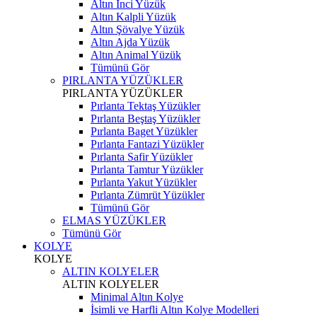
Altın İnci Yüzük
Altın Kalpli Yüzük
Altın Şövalye Yüzük
Altın Ajda Yüzük
Altın Animal Yüzük
Tümünü Gör
PIRLANTA YÜZÜKLER
PIRLANTA YÜZÜKLER
Pırlanta Tektaş Yüzükler
Pırlanta Beştaş Yüzükler
Pırlanta Baget Yüzükler
Pırlanta Fantazi Yüzükler
Pırlanta Safir Yüzükler
Pırlanta Tamtur Yüzükler
Pırlanta Yakut Yüzükler
Pırlanta Zümrüt Yüzükler
Tümünü Gör
ELMAS YÜZÜKLER
Tümünü Gör
KOLYE
KOLYE
ALTIN KOLYELER
ALTIN KOLYELER
Minimal Altın Kolye
İsimli ve Harfli Altın Kolye Modelleri