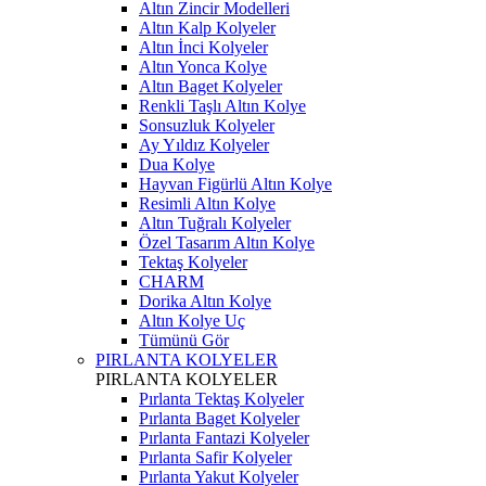
Altın Zincir Modelleri
Altın Kalp Kolyeler
Altın İnci Kolyeler
Altın Yonca Kolye
Altın Baget Kolyeler
Renkli Taşlı Altın Kolye
Sonsuzluk Kolyeler
Ay Yıldız Kolyeler
Dua Kolye
Hayvan Figürlü Altın Kolye
Resimli Altın Kolye
Altın Tuğralı Kolyeler
Özel Tasarım Altın Kolye
Tektaş Kolyeler
CHARM
Dorika Altın Kolye
Altın Kolye Uç
Tümünü Gör
PIRLANTA KOLYELER
PIRLANTA KOLYELER
Pırlanta Tektaş Kolyeler
Pırlanta Baget Kolyeler
Pırlanta Fantazi Kolyeler
Pırlanta Safir Kolyeler
Pırlanta Yakut Kolyeler