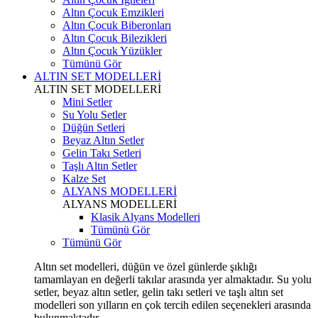
Altın Çocuk Emzikleri
Altın Çocuk Biberonları
Altın Çocuk Bilezikleri
Altın Çocuk Yüzükler
Tümünü Gör
ALTIN SET MODELLERİ
ALTIN SET MODELLERİ
Mini Setler
Su Yolu Setler
Düğün Setleri
Beyaz Altın Setler
Gelin Takı Setleri
Taşlı Altın Setler
Kalze Set
ALYANS MODELLERİ
ALYANS MODELLERİ
Klasik Alyans Modelleri
Tümünü Gör
Tümünü Gör
Altın set modelleri, düğün ve özel günlerde şıklığı
tamamlayan en değerli takılar arasında yer almaktadır. Su yolu
setler, beyaz altın setler, gelin takı setleri ve taşlı altın set
modelleri son yılların en çok tercih edilen seçenekleri arasında
bulunmaktadır.