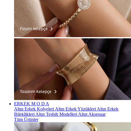
ERKEK
M O D A
Altın Erkek Kolyeleri
Altın Erkek Yüzükleri
Altın Erkek
Bileklikleri
Altın Tesbih Modelleri
Altın Aksesuar
Tüm Ürünler