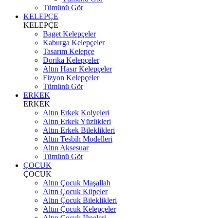
Tümünü Gör
KELEPÇE
KELEPÇE
Baget Kelepçeler
Kaburga Kelepçeler
Tasarım Kelepçe
Dorika Kelepçeler
Altın Hasır Kelepçeler
Fizyon Kelepçeler
Tümünü Gör
ERKEK
ERKEK
Altın Erkek Kolyeleri
Altın Erkek Yüzükleri
Altın Erkek Bileklikleri
Altın Tesbih Modelleri
Altın Aksesuar
Tümünü Gör
ÇOCUK
ÇOCUK
Altın Çocuk Maşallah
Altın Çocuk Küpeler
Altın Çocuk Bileklikleri
Altın Çocuk Kelepçeler
Altın Çocuk İğneleri