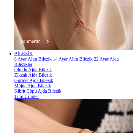
BİLEZİK
8 Ayar Altın Bilezik
14 Ayar Altın Bilezik
22 Ayar Ajda
Bilezikler
Oluklu Ajda Bilezik
Zikzak Ajda Bilezik
Gurmet Ajda Bilezik
Müjde Ajda Bilezik
Kibrit Çöpü Ajda Bilezik
Tüm Ürünler