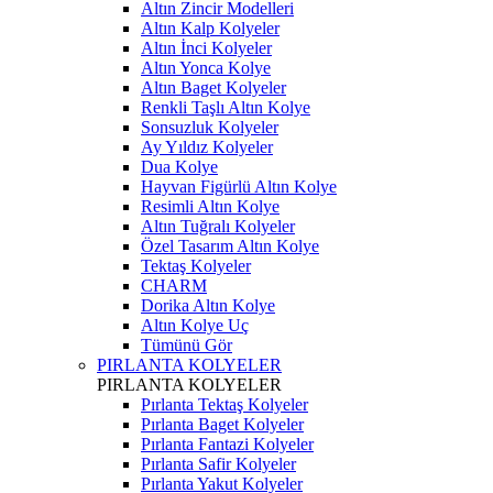
Altın Zincir Modelleri
Altın Kalp Kolyeler
Altın İnci Kolyeler
Altın Yonca Kolye
Altın Baget Kolyeler
Renkli Taşlı Altın Kolye
Sonsuzluk Kolyeler
Ay Yıldız Kolyeler
Dua Kolye
Hayvan Figürlü Altın Kolye
Resimli Altın Kolye
Altın Tuğralı Kolyeler
Özel Tasarım Altın Kolye
Tektaş Kolyeler
CHARM
Dorika Altın Kolye
Altın Kolye Uç
Tümünü Gör
PIRLANTA KOLYELER
PIRLANTA KOLYELER
Pırlanta Tektaş Kolyeler
Pırlanta Baget Kolyeler
Pırlanta Fantazi Kolyeler
Pırlanta Safir Kolyeler
Pırlanta Yakut Kolyeler