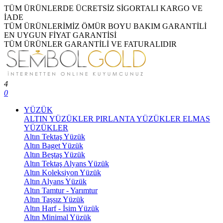
TÜM ÜRÜNLERDE ÜCRETSİZ SİGORTALI KARGO VE
İADE
TÜM ÜRÜNLERİMİZ ÖMÜR BOYU BAKIM GARANTİLİ
EN UYGUN FİYAT GARANTİSİ
TÜM ÜRÜNLER GARANTİLİ VE FATURALIDIR
4
0
YÜZÜK
ALTIN YÜZÜKLER
PIRLANTA YÜZÜKLER
ELMAS
YÜZÜKLER
Altın Tektaş Yüzük
Altın Baget Yüzük
Altın Beştaş Yüzük
Altın Tektaş Alyans Yüzük
Altın Koleksiyon Yüzük
Altın Alyans Yüzük
Altın Tamtur - Yarımtur
Altın Taşsız Yüzük
Altın Harf - İsim Yüzük
Altın Minimal Yüzük