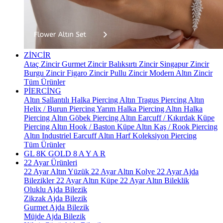
ZİNCİR
Ataç Zincir
Gurmet Zincir
Balıksırtı Zincir
Singapur Zincir
Burgu Zincir
Figaro Zincir
Pullu Zincir
Modern Altın Zincir
Tüm Ürünler
PİERCİNG
Altın Sallantılı Halka Piercing
Altın Tragus Piercing
Altın
Helix / Burun Piercing
Yarım Halka Piercing
Altın Halka
Piercing
Altın Göbek Piercing
Altın Earcuff / Kıkırdak Küpe
Piercing
Altın Hook / Baston Küpe
Altın Kaş / Rook Piercing
Altın Industriel Earcuff
Altın Harf Koleksiyon Piercing
Tüm Ürünler
GL 8K GOLD
8 A Y A R
22 Ayar Ürünleri
22 Ayar Altın Yüzük
22 Ayar Altın Kolye
22 Ayar Ajda
Bilezikler
22 Ayar Altın Küpe
22 Ayar Altın Bileklik
Oluklu Ajda Bilezik
Zikzak Ajda Bilezik
Gurmet Ajda Bilezik
Müjde Ajda Bilezik