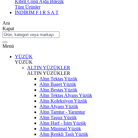
Kibrit Çöpü Ajda Bilezik
Tüm Ürünler
İNDİRİM
F I R S A T
Ara
Kapat
Menü
YÜZÜK
YÜZÜK
ALTIN YÜZÜKLER
ALTIN YÜZÜKLER
Altın Tektaş Yüzük
Altın Baget Yüzük
Altın Beştaş Yüzük
Altın Tektaş Alyans Yüzük
Altın Koleksiyon Yüzük
Altın Alyans Yüzük
Altın Tamtur - Yarımtur
Altın Taşsız Yüzük
Altın Harf - İsim Yüzük
Altın Minimal Yüzük
Altın Renkli Taşlı Yüzük