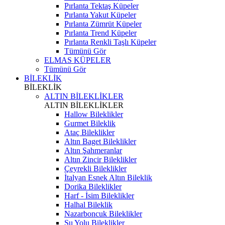
Pırlanta Tektaş Küpeler
Pırlanta Yakut Küpeler
Pırlanta Zümrüt Küpeler
Pırlanta Trend Küpeler
Pırlanta Renkli Taşlı Küpeler
Tümünü Gör
ELMAS KÜPELER
Tümünü Gör
BİLEKLİK
BİLEKLİK
ALTIN BİLEKLİKLER
ALTIN BİLEKLİKLER
Hallow Bileklikler
Gurmet Bileklik
Ataç Bileklikler
Altın Baget Bileklikler
Altın Şahmeranlar
Altın Zincir Bileklikler
Çeyrekli Bileklikler
İtalyan Esnek Altın Bileklik
Dorika Bileklikler
Harf - İsim Bileklikler
Halhal Bileklik
Nazarboncuk Bileklikler
Su Yolu Bileklikler