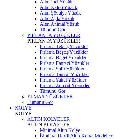
Altın İnci Yüzük
Altın Kalpli Yüzük
Altın Şövalye Yüzük
Altın Ajda Yüzük
Altın Animal Yüzük
Tümünü Gör
PIRLANTA YÜZÜKLER
PIRLANTA YÜZÜKLER
Pırlanta Tektaş Yüzükler
Pırlanta Beştaş Yüzükler
Pırlanta Baget Yüzükler
Pırlanta Fantazi Yüzükler
Pırlanta Safir Yüzükler
Pırlanta Tamtur Yüzükler
Pırlanta Yakut Yüzükler
Pırlanta Zümrüt Yüzükler
Tümünü Gör
ELMAS YÜZÜKLER
Tümünü Gör
KOLYE
KOLYE
ALTIN KOLYELER
ALTIN KOLYELER
Minimal Altın Kolye
İsimli ve Harfli Altın Kolye Modelleri