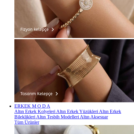
ERKEK
M O D A
Altın Erkek Kolyeleri
Altın Erkek Yüzükleri
Altın Erkek
Bileklikleri
Altın Tesbih Modelleri
Altın Aksesuar
Tüm Ürünler