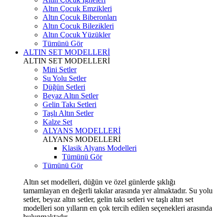
Altın Çocuk Emzikleri
Altın Çocuk Biberonları
Altın Çocuk Bilezikleri
Altın Çocuk Yüzükler
Tümünü Gör
ALTIN SET MODELLERİ
ALTIN SET MODELLERİ
Mini Setler
Su Yolu Setler
Düğün Setleri
Beyaz Altın Setler
Gelin Takı Setleri
Taşlı Altın Setler
Kalze Set
ALYANS MODELLERİ
ALYANS MODELLERİ
Klasik Alyans Modelleri
Tümünü Gör
Tümünü Gör
Altın set modelleri, düğün ve özel günlerde şıklığı
tamamlayan en değerli takılar arasında yer almaktadır. Su yolu
setler, beyaz altın setler, gelin takı setleri ve taşlı altın set
modelleri son yılların en çok tercih edilen seçenekleri arasında
bulunmaktadır.