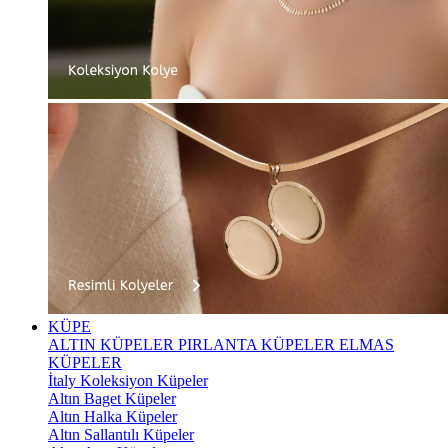
KÜPE
ALTIN KÜPELER
PIRLANTA KÜPELER
ELMAS
KÜPELER
İtaly Koleksiyon Küpeler
Altın Baget Küpeler
Altın Halka Küpeler
Altın Sallantılı Küpeler