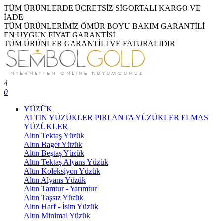
TÜM ÜRÜNLERDE ÜCRETSİZ SİGORTALI KARGO VE
İADE
TÜM ÜRÜNLERİMİZ ÖMÜR BOYU BAKIM GARANTİLİ
EN UYGUN FİYAT GARANTİSİ
TÜM ÜRÜNLER GARANTİLİ VE FATURALIDIR
4
0
YÜZÜK
ALTIN YÜZÜKLER
PIRLANTA YÜZÜKLER
ELMAS
YÜZÜKLER
Altın Tektaş Yüzük
Altın Baget Yüzük
Altın Beştaş Yüzük
Altın Tektaş Alyans Yüzük
Altın Koleksiyon Yüzük
Altın Alyans Yüzük
Altın Tamtur - Yarımtur
Altın Taşsız Yüzük
Altın Harf - İsim Yüzük
Altın Minimal Yüzük