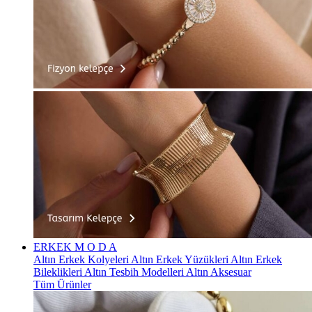
ERKEK
M O D A
Altın Erkek Kolyeleri
Altın Erkek Yüzükleri
Altın Erkek
Bileklikleri
Altın Tesbih Modelleri
Altın Aksesuar
Tüm Ürünler