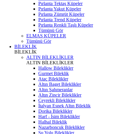
Pırlanta Tektaş Küpeler
Pırlanta Yakut Küpeler
Pırlanta Zümrüt Küpeler
Pırlanta Trend Küpeler
Pırlanta Renkli Taşlı Küpeler
Tümünü Gör
ELMAS KÜPELER
Tümünü Gör
BİLEKLİK
BİLEKLİK
ALTIN BİLEKLİKLER
ALTIN BİLEKLİKLER
Hallow Bileklikler
Gurmet Bileklik
Ataç Bileklikler
Altın Baget Bileklikler
Altın Şahmeranlar
Altın Zincir Bileklikler
Çeyrekli Bileklikler
İtalyan Esnek Altın Bileklik
Dorika Bileklikler
Harf - İsim Bileklikler
Halhal Bileklik
Nazarboncuk Bileklikler
Su Yolu Bileklikler