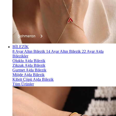
BİLEZİK
8 Ayar Altın Bilezik
14 Ayar Altın Bilezik
22 Ayar Ajda
Bilezikler
Oluklu Ajda Bilezik
Zikzak Ajda Bilezik
Gurmet Ajda Bilezik
Müjde Ajda Bilezik
Kibrit Çöpü Ajda Bilezik
Tüm Ürünler