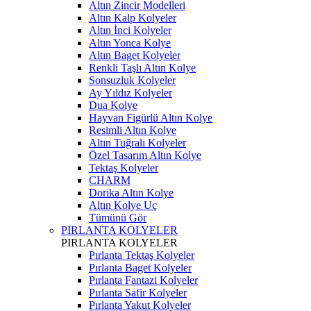
Altın Zincir Modelleri
Altın Kalp Kolyeler
Altın İnci Kolyeler
Altın Yonca Kolye
Altın Baget Kolyeler
Renkli Taşlı Altın Kolye
Sonsuzluk Kolyeler
Ay Yıldız Kolyeler
Dua Kolye
Hayvan Figürlü Altın Kolye
Resimli Altın Kolye
Altın Tuğralı Kolyeler
Özel Tasarım Altın Kolye
Tektaş Kolyeler
CHARM
Dorika Altın Kolye
Altın Kolye Uç
Tümünü Gör
PIRLANTA KOLYELER
PIRLANTA KOLYELER
Pırlanta Tektaş Kolyeler
Pırlanta Baget Kolyeler
Pırlanta Fantazi Kolyeler
Pırlanta Safir Kolyeler
Pırlanta Yakut Kolyeler