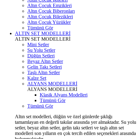
Altın Çocuk Emzikleri
Altın Çocuk Biberonları
Altın Çocuk Bilezikleri
Altın Çocuk Yüzükler
Tümünü Gör
ALTIN SET MODELLERİ
ALTIN SET MODELLERİ
Mini Setler
Su Yolu Setler
Düğün Setleri
Beyaz Altın Setler
Gelin Takı Setleri
Taşlı Altın Setler
Kalze Set
ALYANS MODELLERİ
ALYANS MODELLERİ
Klasik Alyans Modelleri
Tümünü Gör
Tümünü Gör
Altın set modelleri, düğün ve özel günlerde şıklığı
tamamlayan en değerli takılar arasında yer almaktadır. Su yolu
setler, beyaz altın setler, gelin takı setleri ve taşlı altın set
modelleri son yılların en çok tercih edilen seçenekleri arasında
bulunmaktadır.