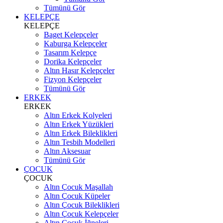
Tümünü Gör
KELEPÇE
KELEPÇE
Baget Kelepçeler
Kaburga Kelepçeler
Tasarım Kelepçe
Dorika Kelepçeler
Altın Hasır Kelepçeler
Fizyon Kelepçeler
Tümünü Gör
ERKEK
ERKEK
Altın Erkek Kolyeleri
Altın Erkek Yüzükleri
Altın Erkek Bileklikleri
Altın Tesbih Modelleri
Altın Aksesuar
Tümünü Gör
ÇOCUK
ÇOCUK
Altın Çocuk Maşallah
Altın Çocuk Küpeler
Altın Çocuk Bileklikleri
Altın Çocuk Kelepçeler
Altın Çocuk İğneleri