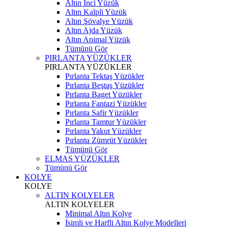
Altın İnci Yüzük
Altın Kalpli Yüzük
Altın Şövalye Yüzük
Altın Ajda Yüzük
Altın Animal Yüzük
Tümünü Gör
PIRLANTA YÜZÜKLER
PIRLANTA YÜZÜKLER
Pırlanta Tektaş Yüzükler
Pırlanta Beştaş Yüzükler
Pırlanta Baget Yüzükler
Pırlanta Fantazi Yüzükler
Pırlanta Safir Yüzükler
Pırlanta Tamtur Yüzükler
Pırlanta Yakut Yüzükler
Pırlanta Zümrüt Yüzükler
Tümünü Gör
ELMAS YÜZÜKLER
Tümünü Gör
KOLYE
KOLYE
ALTIN KOLYELER
ALTIN KOLYELER
Minimal Altın Kolye
İsimli ve Harfli Altın Kolye Modelleri