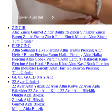
ZİNCİR
Ataç Zincir
Gurmet Zincir
Balıksırtı Zincir
Singapur Zincir
Burgu Zincir
Figaro Zincir
Pullu Zincir
Modern Altın Zincir
Tüm Ürünler
PİERCİNG
Altın Sallantılı Halka Piercing
Altın Tragus Piercing
Altın
Helix / Burun Piercing
Yarım Halka Piercing
Altın Halka
Piercing
Altın Göbek Piercing
Altın Earcuff / Kıkırdak Küpe
Piercing
Altın Hook / Baston Küpe
Altın Kaş / Rook Piercing
Altın Industriel Earcuff
Altın Harf Koleksiyon Piercing
Tüm Ürünler
GL 8K GOLD
8 A Y A R
22 Ayar Ürünleri
22 Ayar Altın Yüzük
22 Ayar Altın Kolye
22 Ayar Ajda
Bilezikler
22 Ayar Altın Küpe
22 Ayar Altın Bileklik
Oluklu Ajda Bilezik
Zikzak Ajda Bilezik
Gurmet Ajda Bilezik
Müjde Ajda Bilezik