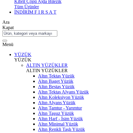
Kibrit Çöpü Ajda Bilezik
Tüm Ürünler
İNDİRİM
F I R S A T
Ara
Kapat
Menü
YÜZÜK
YÜZÜK
ALTIN YÜZÜKLER
ALTIN YÜZÜKLER
Altın Tektaş Yüzük
Altın Baget Yüzük
Altın Beştaş Yüzük
Altın Tektaş Alyans Yüzük
Altın Koleksiyon Yüzük
Altın Alyans Yüzük
Altın Tamtur - Yarımtur
Altın Taşsız Yüzük
Altın Harf - İsim Yüzük
Altın Minimal Yüzük
Altın Renkli Taşlı Yüzük