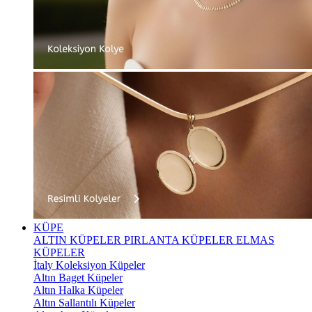
KÜPE
ALTIN KÜPELER
PIRLANTA KÜPELER
ELMAS
KÜPELER
İtaly Koleksiyon Küpeler
Altın Baget Küpeler
Altın Halka Küpeler
Altın Sallantılı Küpeler