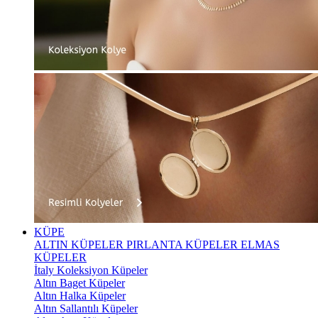
KÜPE
ALTIN KÜPELER
PIRLANTA KÜPELER
ELMAS
KÜPELER
İtaly Koleksiyon Küpeler
Altın Baget Küpeler
Altın Halka Küpeler
Altın Sallantılı Küpeler