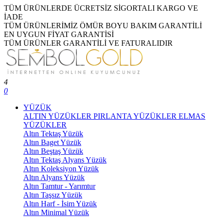
TÜM ÜRÜNLERDE ÜCRETSİZ SİGORTALI KARGO VE
İADE
TÜM ÜRÜNLERİMİZ ÖMÜR BOYU BAKIM GARANTİLİ
EN UYGUN FİYAT GARANTİSİ
TÜM ÜRÜNLER GARANTİLİ VE FATURALIDIR
4
0
YÜZÜK
ALTIN YÜZÜKLER
PIRLANTA YÜZÜKLER
ELMAS
YÜZÜKLER
Altın Tektaş Yüzük
Altın Baget Yüzük
Altın Beştaş Yüzük
Altın Tektaş Alyans Yüzük
Altın Koleksiyon Yüzük
Altın Alyans Yüzük
Altın Tamtur - Yarımtur
Altın Taşsız Yüzük
Altın Harf - İsim Yüzük
Altın Minimal Yüzük