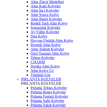
Altın Zincir Modelleri
Altın Kalp Kolyeler
Altın İnci Kolyeler
Altın Yonca Kolye
Altın Baget Kolyeler
Renkli Taşlı Altın Kolye
Sonsuzluk Kolyeler
Ay Yıldız Kolyeler
Dua Kolye
Hayvan Figürlü Altın Kolye
Resimli Altın Kolye
Altın Tuğralı Kolyeler
Özel Tasarım Altın Kolye
Tektaş Kolyeler
CHARM
Dorika Altın Kolye
Altın Kolye Uç
Tümünü Gör
PIRLANTA KOLYELER
PIRLANTA KOLYELER
Pırlanta Tektaş Kolyeler
Pırlanta Baget Kolyeler
Pırlanta Fantazi Kolyeler
Pırlanta Safir Kolyeler
Pırlanta Yakut Kolyeler