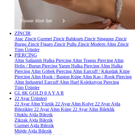
ZİNCİR
Ataç Zincir
Gurmet Zincir
Balıksırtı Zincir
Singapur Zincir
Burgu Zincir
Figaro Zincir
Pullu Zincir
Modern Altın Zincir
Tüm Ürünler
PİERCİNG
Altın Sallantılı Halka Piercing
Altın Tragus Piercing
Altın
Helix / Burun Piercing
Yarım Halka Piercing
Altın Halka
Piercing
Altın Göbek Piercing
Altın Earcuff / Kıkırdak Küpe
Piercing
Altın Hook / Baston Küpe
Altın Kaş / Rook Piercing
Altın Industriel Earcuff
Altın Harf Koleksiyon Piercing
Tüm Ürünler
GL 8K GOLD
8 A Y A R
22 Ayar Ürünleri
22 Ayar Altın Yüzük
22 Ayar Altın Kolye
22 Ayar Ajda
Bilezikler
22 Ayar Altın Küpe
22 Ayar Altın Bileklik
Oluklu Ajda Bilezik
Zikzak Ajda Bilezik
Gurmet Ajda Bilezik
Müjde Ajda Bilezik