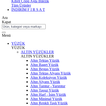
Kibrit Çöpü Ajda Bilezik
Tüm Ürünler
İNDİRİM
F I R S A T
Ara
Kapat
Menü
YÜZÜK
YÜZÜK
ALTIN YÜZÜKLER
ALTIN YÜZÜKLER
Altın Tektaş Yüzük
Altın Baget Yüzük
Altın Beştaş Yüzük
Altın Tektaş Alyans Yüzük
Altın Koleksiyon Yüzük
Altın Alyans Yüzük
Altın Tamtur - Yarımtur
Altın Taşsız Yüzük
Altın Harf - İsim Yüzük
Altın Minimal Yüzük
Altın Renkli Taşlı Yüzük