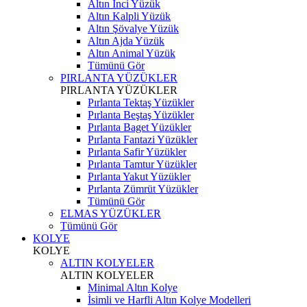
Altın İnci Yüzük
Altın Kalpli Yüzük
Altın Şövalye Yüzük
Altın Ajda Yüzük
Altın Animal Yüzük
Tümünü Gör
PIRLANTA YÜZÜKLER
PIRLANTA YÜZÜKLER
Pırlanta Tektaş Yüzükler
Pırlanta Beştaş Yüzükler
Pırlanta Baget Yüzükler
Pırlanta Fantazi Yüzükler
Pırlanta Safir Yüzükler
Pırlanta Tamtur Yüzükler
Pırlanta Yakut Yüzükler
Pırlanta Zümrüt Yüzükler
Tümünü Gör
ELMAS YÜZÜKLER
Tümünü Gör
KOLYE
KOLYE
ALTIN KOLYELER
ALTIN KOLYELER
Minimal Altın Kolye
İsimli ve Harfli Altın Kolye Modelleri