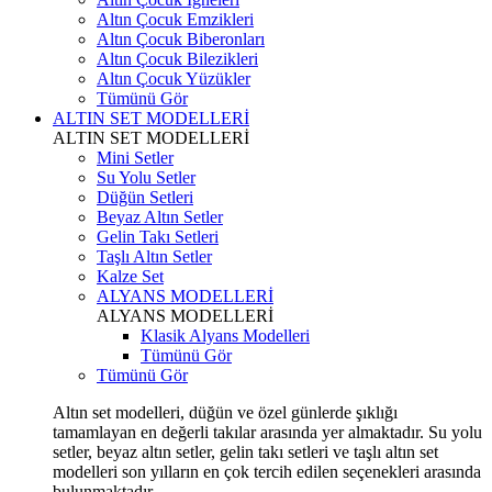
Altın Çocuk Emzikleri
Altın Çocuk Biberonları
Altın Çocuk Bilezikleri
Altın Çocuk Yüzükler
Tümünü Gör
ALTIN SET MODELLERİ
ALTIN SET MODELLERİ
Mini Setler
Su Yolu Setler
Düğün Setleri
Beyaz Altın Setler
Gelin Takı Setleri
Taşlı Altın Setler
Kalze Set
ALYANS MODELLERİ
ALYANS MODELLERİ
Klasik Alyans Modelleri
Tümünü Gör
Tümünü Gör
Altın set modelleri, düğün ve özel günlerde şıklığı
tamamlayan en değerli takılar arasında yer almaktadır. Su yolu
setler, beyaz altın setler, gelin takı setleri ve taşlı altın set
modelleri son yılların en çok tercih edilen seçenekleri arasında
bulunmaktadır.