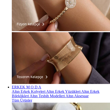
ERKEK
M O D A
Altın Erkek Kolyeleri
Altın Erkek Yüzükleri
Altın Erkek
Bileklikleri
Altın Tesbih Modelleri
Altın Aksesuar
Tüm Ürünler