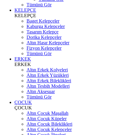
Tümünü Gör
KELEPÇE
KELEPÇE
Baget Kelepçeler
Kaburga Kelepçeler
Tasarım Kelepçe
Dorika Kelepçeler
Altın Hasır Kelepçeler
Fizyon Kelepçeler
Tümünü Gör
ERKEK
ERKEK
Altın Erkek Kolyeleri
Altın Erkek Yüzükleri
Altın Erkek Bileklikleri
Altın Tesbih Modelleri
Altın Aksesuar
Tümünü Gör
ÇOCUK
ÇOCUK
Altın Çocuk Maşallah
Altın Çocuk Küpeler
Altın Çocuk Bileklikleri
Altın Çocuk Kelepçeler
Altın Çocuk İğneleri