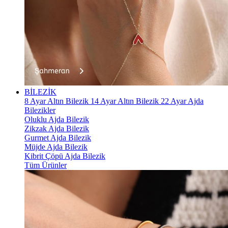
BİLEZİK
8 Ayar Altın Bilezik
14 Ayar Altın Bilezik
22 Ayar Ajda
Bilezikler
Oluklu Ajda Bilezik
Zikzak Ajda Bilezik
Gurmet Ajda Bilezik
Müjde Ajda Bilezik
Kibrit Çöpü Ajda Bilezik
Tüm Ürünler