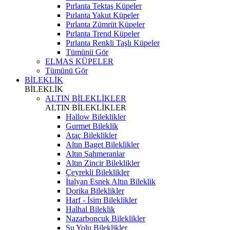
Pırlanta Tektaş Küpeler
Pırlanta Yakut Küpeler
Pırlanta Zümrüt Küpeler
Pırlanta Trend Küpeler
Pırlanta Renkli Taşlı Küpeler
Tümünü Gör
ELMAS KÜPELER
Tümünü Gör
BİLEKLİK
BİLEKLİK
ALTIN BİLEKLİKLER
ALTIN BİLEKLİKLER
Hallow Bileklikler
Gurmet Bileklik
Ataç Bileklikler
Altın Baget Bileklikler
Altın Şahmeranlar
Altın Zincir Bileklikler
Çeyrekli Bileklikler
İtalyan Esnek Altın Bileklik
Dorika Bileklikler
Harf - İsim Bileklikler
Halhal Bileklik
Nazarboncuk Bileklikler
Su Yolu Bileklikler