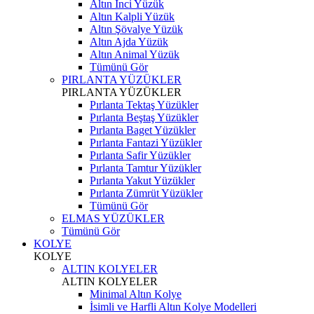
Altın İnci Yüzük
Altın Kalpli Yüzük
Altın Şövalye Yüzük
Altın Ajda Yüzük
Altın Animal Yüzük
Tümünü Gör
PIRLANTA YÜZÜKLER
PIRLANTA YÜZÜKLER
Pırlanta Tektaş Yüzükler
Pırlanta Beştaş Yüzükler
Pırlanta Baget Yüzükler
Pırlanta Fantazi Yüzükler
Pırlanta Safir Yüzükler
Pırlanta Tamtur Yüzükler
Pırlanta Yakut Yüzükler
Pırlanta Zümrüt Yüzükler
Tümünü Gör
ELMAS YÜZÜKLER
Tümünü Gör
KOLYE
KOLYE
ALTIN KOLYELER
ALTIN KOLYELER
Minimal Altın Kolye
İsimli ve Harfli Altın Kolye Modelleri