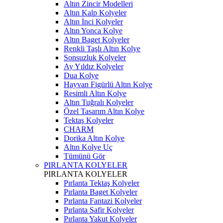
Altın Zincir Modelleri
Altın Kalp Kolyeler
Altın İnci Kolyeler
Altın Yonca Kolye
Altın Baget Kolyeler
Renkli Taşlı Altın Kolye
Sonsuzluk Kolyeler
Ay Yıldız Kolyeler
Dua Kolye
Hayvan Figürlü Altın Kolye
Resimli Altın Kolye
Altın Tuğralı Kolyeler
Özel Tasarım Altın Kolye
Tektaş Kolyeler
CHARM
Dorika Altın Kolye
Altın Kolye Uç
Tümünü Gör
PIRLANTA KOLYELER
PIRLANTA KOLYELER
Pırlanta Tektaş Kolyeler
Pırlanta Baget Kolyeler
Pırlanta Fantazi Kolyeler
Pırlanta Safir Kolyeler
Pırlanta Yakut Kolyeler