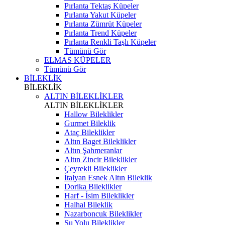
Pırlanta Tektaş Küpeler
Pırlanta Yakut Küpeler
Pırlanta Zümrüt Küpeler
Pırlanta Trend Küpeler
Pırlanta Renkli Taşlı Küpeler
Tümünü Gör
ELMAS KÜPELER
Tümünü Gör
BİLEKLİK
BİLEKLİK
ALTIN BİLEKLİKLER
ALTIN BİLEKLİKLER
Hallow Bileklikler
Gurmet Bileklik
Ataç Bileklikler
Altın Baget Bileklikler
Altın Şahmeranlar
Altın Zincir Bileklikler
Çeyrekli Bileklikler
İtalyan Esnek Altın Bileklik
Dorika Bileklikler
Harf - İsim Bileklikler
Halhal Bileklik
Nazarboncuk Bileklikler
Su Yolu Bileklikler