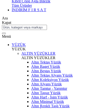
Kibrit Çöpü Ajda Bilezik
Tüm Ürünler
İNDİRİM
F I R S A T
Ara
Kapat
Menü
YÜZÜK
YÜZÜK
ALTIN YÜZÜKLER
ALTIN YÜZÜKLER
Altın Tektaş Yüzük
Altın Baget Yüzük
Altın Beştaş Yüzük
Altın Tektaş Alyans Yüzük
Altın Koleksiyon Yüzük
Altın Alyans Yüzük
Altın Tamtur - Yarımtur
Altın Taşsız Yüzük
Altın Harf - İsim Yüzük
Altın Minimal Yüzük
Altın Renkli Taşlı Yüzük