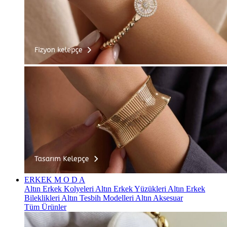
ERKEK
M O D A
Altın Erkek Kolyeleri
Altın Erkek Yüzükleri
Altın Erkek
Bileklikleri
Altın Tesbih Modelleri
Altın Aksesuar
Tüm Ürünler