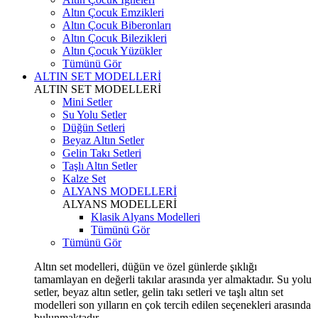
Altın Çocuk Emzikleri
Altın Çocuk Biberonları
Altın Çocuk Bilezikleri
Altın Çocuk Yüzükler
Tümünü Gör
ALTIN SET MODELLERİ
ALTIN SET MODELLERİ
Mini Setler
Su Yolu Setler
Düğün Setleri
Beyaz Altın Setler
Gelin Takı Setleri
Taşlı Altın Setler
Kalze Set
ALYANS MODELLERİ
ALYANS MODELLERİ
Klasik Alyans Modelleri
Tümünü Gör
Tümünü Gör
Altın set modelleri, düğün ve özel günlerde şıklığı
tamamlayan en değerli takılar arasında yer almaktadır. Su yolu
setler, beyaz altın setler, gelin takı setleri ve taşlı altın set
modelleri son yılların en çok tercih edilen seçenekleri arasında
bulunmaktadır.