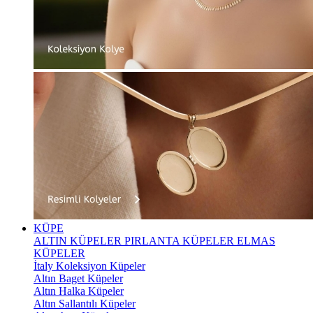
KÜPE
ALTIN KÜPELER
PIRLANTA KÜPELER
ELMAS
KÜPELER
İtaly Koleksiyon Küpeler
Altın Baget Küpeler
Altın Halka Küpeler
Altın Sallantılı Küpeler