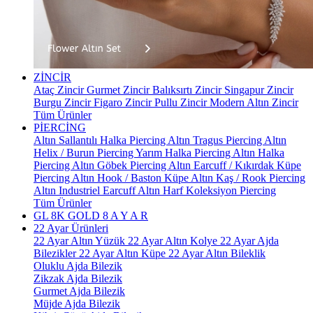
ZİNCİR
Ataç Zincir
Gurmet Zincir
Balıksırtı Zincir
Singapur Zincir
Burgu Zincir
Figaro Zincir
Pullu Zincir
Modern Altın Zincir
Tüm Ürünler
PİERCİNG
Altın Sallantılı Halka Piercing
Altın Tragus Piercing
Altın
Helix / Burun Piercing
Yarım Halka Piercing
Altın Halka
Piercing
Altın Göbek Piercing
Altın Earcuff / Kıkırdak Küpe
Piercing
Altın Hook / Baston Küpe
Altın Kaş / Rook Piercing
Altın Industriel Earcuff
Altın Harf Koleksiyon Piercing
Tüm Ürünler
GL 8K GOLD
8 A Y A R
22 Ayar Ürünleri
22 Ayar Altın Yüzük
22 Ayar Altın Kolye
22 Ayar Ajda
Bilezikler
22 Ayar Altın Küpe
22 Ayar Altın Bileklik
Oluklu Ajda Bilezik
Zikzak Ajda Bilezik
Gurmet Ajda Bilezik
Müjde Ajda Bilezik