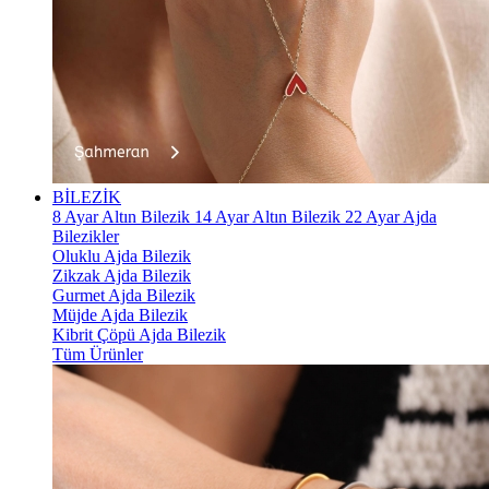
BİLEZİK
8 Ayar Altın Bilezik
14 Ayar Altın Bilezik
22 Ayar Ajda
Bilezikler
Oluklu Ajda Bilezik
Zikzak Ajda Bilezik
Gurmet Ajda Bilezik
Müjde Ajda Bilezik
Kibrit Çöpü Ajda Bilezik
Tüm Ürünler