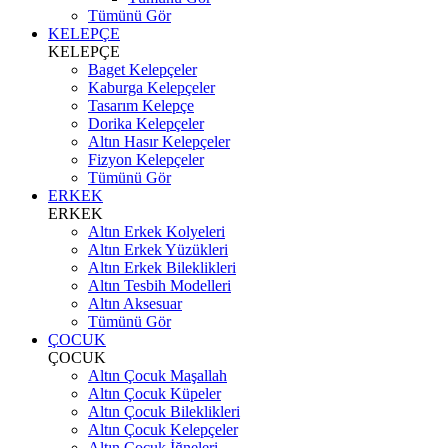
Tümünü Gör
KELEPÇE
KELEPÇE
Baget Kelepçeler
Kaburga Kelepçeler
Tasarım Kelepçe
Dorika Kelepçeler
Altın Hasır Kelepçeler
Fizyon Kelepçeler
Tümünü Gör
ERKEK
ERKEK
Altın Erkek Kolyeleri
Altın Erkek Yüzükleri
Altın Erkek Bileklikleri
Altın Tesbih Modelleri
Altın Aksesuar
Tümünü Gör
ÇOCUK
ÇOCUK
Altın Çocuk Maşallah
Altın Çocuk Küpeler
Altın Çocuk Bileklikleri
Altın Çocuk Kelepçeler
Altın Çocuk İğneleri