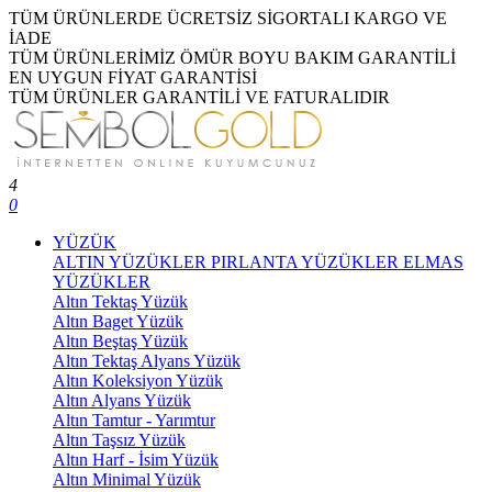
TÜM ÜRÜNLERDE ÜCRETSİZ SİGORTALI KARGO VE
İADE
TÜM ÜRÜNLERİMİZ ÖMÜR BOYU BAKIM GARANTİLİ
EN UYGUN FİYAT GARANTİSİ
TÜM ÜRÜNLER GARANTİLİ VE FATURALIDIR
4
0
YÜZÜK
ALTIN YÜZÜKLER
PIRLANTA YÜZÜKLER
ELMAS
YÜZÜKLER
Altın Tektaş Yüzük
Altın Baget Yüzük
Altın Beştaş Yüzük
Altın Tektaş Alyans Yüzük
Altın Koleksiyon Yüzük
Altın Alyans Yüzük
Altın Tamtur - Yarımtur
Altın Taşsız Yüzük
Altın Harf - İsim Yüzük
Altın Minimal Yüzük