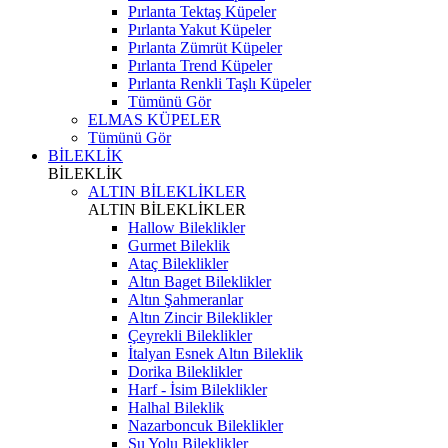
Pırlanta Tektaş Küpeler
Pırlanta Yakut Küpeler
Pırlanta Zümrüt Küpeler
Pırlanta Trend Küpeler
Pırlanta Renkli Taşlı Küpeler
Tümünü Gör
ELMAS KÜPELER
Tümünü Gör
BİLEKLİK
BİLEKLİK
ALTIN BİLEKLİKLER
ALTIN BİLEKLİKLER
Hallow Bileklikler
Gurmet Bileklik
Ataç Bileklikler
Altın Baget Bileklikler
Altın Şahmeranlar
Altın Zincir Bileklikler
Çeyrekli Bileklikler
İtalyan Esnek Altın Bileklik
Dorika Bileklikler
Harf - İsim Bileklikler
Halhal Bileklik
Nazarboncuk Bileklikler
Su Yolu Bileklikler