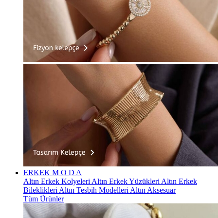
ERKEK
M O D A
Altın Erkek Kolyeleri
Altın Erkek Yüzükleri
Altın Erkek
Bileklikleri
Altın Tesbih Modelleri
Altın Aksesuar
Tüm Ürünler