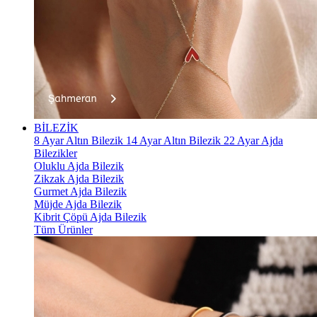
BİLEZİK
8 Ayar Altın Bilezik
14 Ayar Altın Bilezik
22 Ayar Ajda
Bilezikler
Oluklu Ajda Bilezik
Zikzak Ajda Bilezik
Gurmet Ajda Bilezik
Müjde Ajda Bilezik
Kibrit Çöpü Ajda Bilezik
Tüm Ürünler