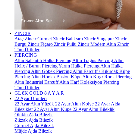
ZİNCİR
Ataç Zincir
Gurmet Zincir
Balıksırtı Zincir
Singapur Zincir
Burgu Zincir
Figaro Zincir
Pullu Zincir
Modern Altın Zincir
Tüm Ürünler
PİERCİNG
Altın Sallantılı Halka Piercing
Altın Tragus Piercing
Altın
Helix / Burun Piercing
Yarım Halka Piercing
Altın Halka
Piercing
Altın Göbek Piercing
Altın Earcuff / Kıkırdak Küpe
Piercing
Altın Hook / Baston Küpe
Altın Kaş / Rook Piercing
Altın Industriel Earcuff
Altın Harf Koleksiyon Piercing
Tüm Ürünler
GL 8K GOLD
8 A Y A R
22 Ayar Ürünleri
22 Ayar Altın Yüzük
22 Ayar Altın Kolye
22 Ayar Ajda
Bilezikler
22 Ayar Altın Küpe
22 Ayar Altın Bileklik
Oluklu Ajda Bilezik
Zikzak Ajda Bilezik
Gurmet Ajda Bilezik
Müjde Ajda Bilezik