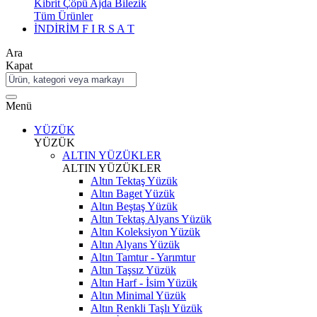
Kibrit Çöpü Ajda Bilezik
Tüm Ürünler
İNDİRİM
F I R S A T
Ara
Kapat
Menü
YÜZÜK
YÜZÜK
ALTIN YÜZÜKLER
ALTIN YÜZÜKLER
Altın Tektaş Yüzük
Altın Baget Yüzük
Altın Beştaş Yüzük
Altın Tektaş Alyans Yüzük
Altın Koleksiyon Yüzük
Altın Alyans Yüzük
Altın Tamtur - Yarımtur
Altın Taşsız Yüzük
Altın Harf - İsim Yüzük
Altın Minimal Yüzük
Altın Renkli Taşlı Yüzük