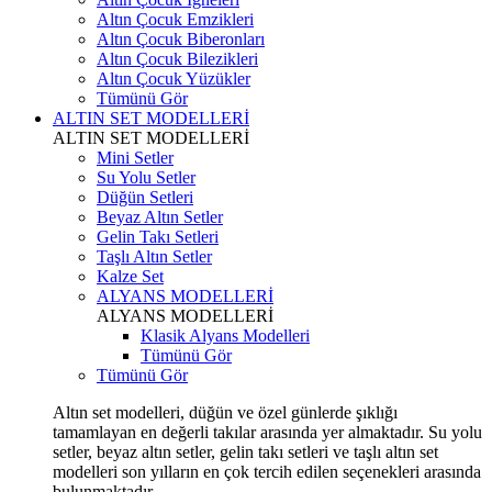
Altın Çocuk Emzikleri
Altın Çocuk Biberonları
Altın Çocuk Bilezikleri
Altın Çocuk Yüzükler
Tümünü Gör
ALTIN SET MODELLERİ
ALTIN SET MODELLERİ
Mini Setler
Su Yolu Setler
Düğün Setleri
Beyaz Altın Setler
Gelin Takı Setleri
Taşlı Altın Setler
Kalze Set
ALYANS MODELLERİ
ALYANS MODELLERİ
Klasik Alyans Modelleri
Tümünü Gör
Tümünü Gör
Altın set modelleri, düğün ve özel günlerde şıklığı
tamamlayan en değerli takılar arasında yer almaktadır. Su yolu
setler, beyaz altın setler, gelin takı setleri ve taşlı altın set
modelleri son yılların en çok tercih edilen seçenekleri arasında
bulunmaktadır.