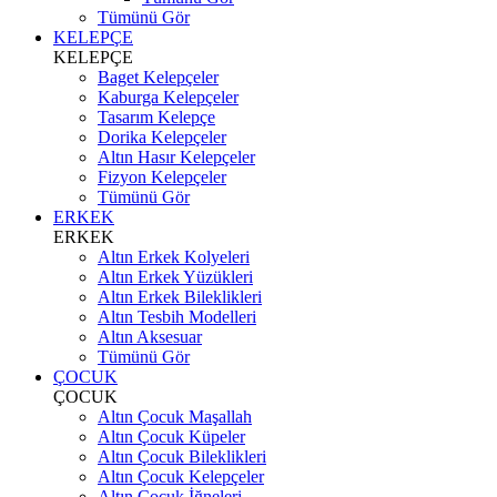
Tümünü Gör
KELEPÇE
KELEPÇE
Baget Kelepçeler
Kaburga Kelepçeler
Tasarım Kelepçe
Dorika Kelepçeler
Altın Hasır Kelepçeler
Fizyon Kelepçeler
Tümünü Gör
ERKEK
ERKEK
Altın Erkek Kolyeleri
Altın Erkek Yüzükleri
Altın Erkek Bileklikleri
Altın Tesbih Modelleri
Altın Aksesuar
Tümünü Gör
ÇOCUK
ÇOCUK
Altın Çocuk Maşallah
Altın Çocuk Küpeler
Altın Çocuk Bileklikleri
Altın Çocuk Kelepçeler
Altın Çocuk İğneleri