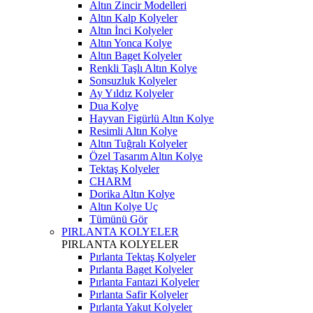
Altın Zincir Modelleri
Altın Kalp Kolyeler
Altın İnci Kolyeler
Altın Yonca Kolye
Altın Baget Kolyeler
Renkli Taşlı Altın Kolye
Sonsuzluk Kolyeler
Ay Yıldız Kolyeler
Dua Kolye
Hayvan Figürlü Altın Kolye
Resimli Altın Kolye
Altın Tuğralı Kolyeler
Özel Tasarım Altın Kolye
Tektaş Kolyeler
CHARM
Dorika Altın Kolye
Altın Kolye Uç
Tümünü Gör
PIRLANTA KOLYELER
PIRLANTA KOLYELER
Pırlanta Tektaş Kolyeler
Pırlanta Baget Kolyeler
Pırlanta Fantazi Kolyeler
Pırlanta Safir Kolyeler
Pırlanta Yakut Kolyeler