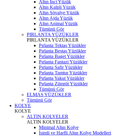
Altın İnci Yüzük
Altın Kalpli Yüzük
Altın Şövalye Yüzük
Altın Ajda Yüzük
Altın Animal Yüzük
Tümünü Gör
PIRLANTA YÜZÜKLER
PIRLANTA YÜZÜKLER
Pırlanta Tektaş Yüzükler
Pırlanta Beştaş Yüzükler
Pırlanta Baget Yüzükler
Pırlanta Fantazi Yüzükler
Pırlanta Safir Yüzükler
Pırlanta Tamtur Yüzükler
Pırlanta Yakut Yüzükler
Pırlanta Zümrüt Yüzükler
Tümünü Gör
ELMAS YÜZÜKLER
Tümünü Gör
KOLYE
KOLYE
ALTIN KOLYELER
ALTIN KOLYELER
Minimal Altın Kolye
İsimli ve Harfli Altın Kolye Modelleri