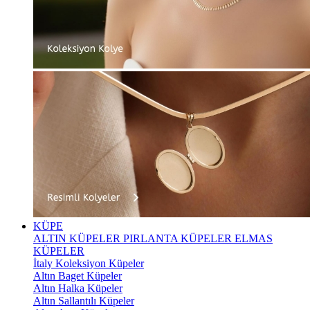
KÜPE
ALTIN KÜPELER
PIRLANTA KÜPELER
ELMAS
KÜPELER
İtaly Koleksiyon Küpeler
Altın Baget Küpeler
Altın Halka Küpeler
Altın Sallantılı Küpeler