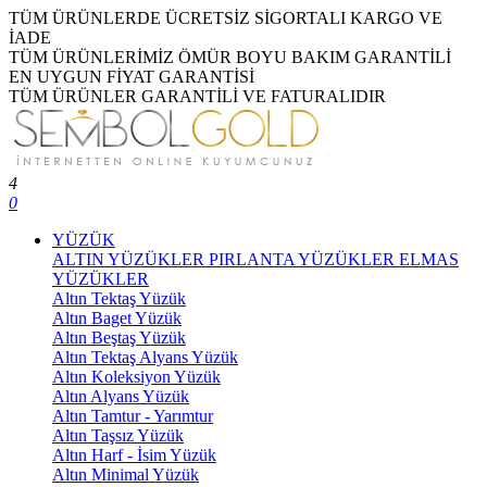
TÜM ÜRÜNLERDE ÜCRETSİZ SİGORTALI KARGO VE
İADE
TÜM ÜRÜNLERİMİZ ÖMÜR BOYU BAKIM GARANTİLİ
EN UYGUN FİYAT GARANTİSİ
TÜM ÜRÜNLER GARANTİLİ VE FATURALIDIR
4
0
YÜZÜK
ALTIN YÜZÜKLER
PIRLANTA YÜZÜKLER
ELMAS
YÜZÜKLER
Altın Tektaş Yüzük
Altın Baget Yüzük
Altın Beştaş Yüzük
Altın Tektaş Alyans Yüzük
Altın Koleksiyon Yüzük
Altın Alyans Yüzük
Altın Tamtur - Yarımtur
Altın Taşsız Yüzük
Altın Harf - İsim Yüzük
Altın Minimal Yüzük