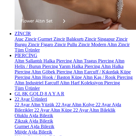
ZİNCİR
Ataç Zincir
Gurmet Zincir
Balıksırtı Zincir
Singapur Zincir
Burgu Zincir
Figaro Zincir
Pullu Zincir
Modern Altın Zincir
Tüm Ürünler
PİERCİNG
Altın Sallantılı Halka Piercing
Altın Tragus Piercing
Altın
Helix / Burun Piercing
Yarım Halka Piercing
Altın Halka
Piercing
Altın Göbek Piercing
Altın Earcuff / Kıkırdak Küpe
Piercing
Altın Hook / Baston Küpe
Altın Kaş / Rook Piercing
Altın Industriel Earcuff
Altın Harf Koleksiyon Piercing
Tüm Ürünler
GL 8K GOLD
8 A Y A R
22 Ayar Ürünleri
22 Ayar Altın Yüzük
22 Ayar Altın Kolye
22 Ayar Ajda
Bilezikler
22 Ayar Altın Küpe
22 Ayar Altın Bileklik
Oluklu Ajda Bilezik
Zikzak Ajda Bilezik
Gurmet Ajda Bilezik
Müjde Ajda Bilezik