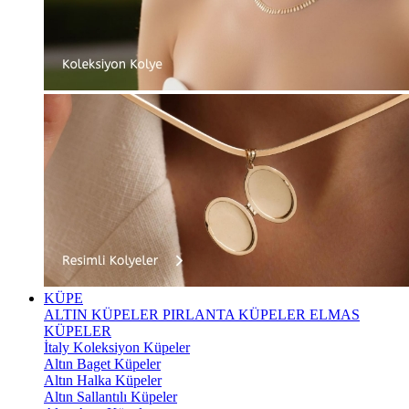
KÜPE
ALTIN KÜPELER
PIRLANTA KÜPELER
ELMAS
KÜPELER
İtaly Koleksiyon Küpeler
Altın Baget Küpeler
Altın Halka Küpeler
Altın Sallantılı Küpeler