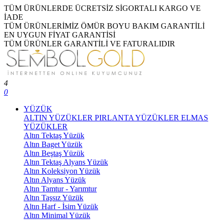
TÜM ÜRÜNLERDE ÜCRETSİZ SİGORTALI KARGO VE
İADE
TÜM ÜRÜNLERİMİZ ÖMÜR BOYU BAKIM GARANTİLİ
EN UYGUN FİYAT GARANTİSİ
TÜM ÜRÜNLER GARANTİLİ VE FATURALIDIR
4
0
YÜZÜK
ALTIN YÜZÜKLER
PIRLANTA YÜZÜKLER
ELMAS
YÜZÜKLER
Altın Tektaş Yüzük
Altın Baget Yüzük
Altın Beştaş Yüzük
Altın Tektaş Alyans Yüzük
Altın Koleksiyon Yüzük
Altın Alyans Yüzük
Altın Tamtur - Yarımtur
Altın Taşsız Yüzük
Altın Harf - İsim Yüzük
Altın Minimal Yüzük