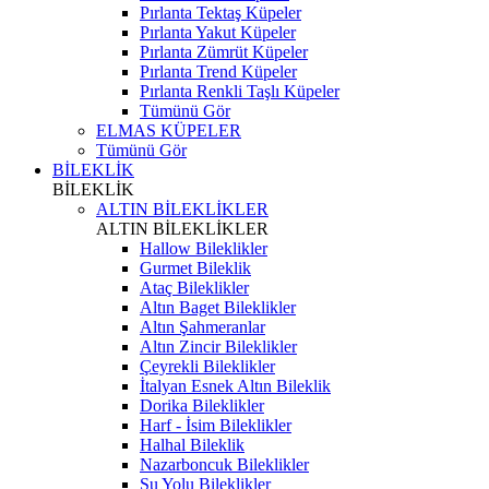
Pırlanta Tektaş Küpeler
Pırlanta Yakut Küpeler
Pırlanta Zümrüt Küpeler
Pırlanta Trend Küpeler
Pırlanta Renkli Taşlı Küpeler
Tümünü Gör
ELMAS KÜPELER
Tümünü Gör
BİLEKLİK
BİLEKLİK
ALTIN BİLEKLİKLER
ALTIN BİLEKLİKLER
Hallow Bileklikler
Gurmet Bileklik
Ataç Bileklikler
Altın Baget Bileklikler
Altın Şahmeranlar
Altın Zincir Bileklikler
Çeyrekli Bileklikler
İtalyan Esnek Altın Bileklik
Dorika Bileklikler
Harf - İsim Bileklikler
Halhal Bileklik
Nazarboncuk Bileklikler
Su Yolu Bileklikler