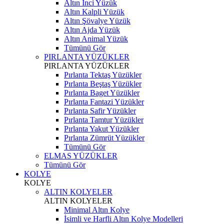
Altın İnci Yüzük
Altın Kalpli Yüzük
Altın Şövalye Yüzük
Altın Ajda Yüzük
Altın Animal Yüzük
Tümünü Gör
PIRLANTA YÜZÜKLER
PIRLANTA YÜZÜKLER
Pırlanta Tektaş Yüzükler
Pırlanta Beştaş Yüzükler
Pırlanta Baget Yüzükler
Pırlanta Fantazi Yüzükler
Pırlanta Safir Yüzükler
Pırlanta Tamtur Yüzükler
Pırlanta Yakut Yüzükler
Pırlanta Zümrüt Yüzükler
Tümünü Gör
ELMAS YÜZÜKLER
Tümünü Gör
KOLYE
KOLYE
ALTIN KOLYELER
ALTIN KOLYELER
Minimal Altın Kolye
İsimli ve Harfli Altın Kolye Modelleri