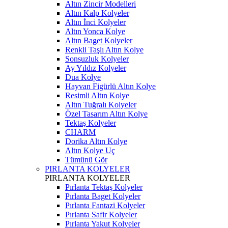
Altın Zincir Modelleri
Altın Kalp Kolyeler
Altın İnci Kolyeler
Altın Yonca Kolye
Altın Baget Kolyeler
Renkli Taşlı Altın Kolye
Sonsuzluk Kolyeler
Ay Yıldız Kolyeler
Dua Kolye
Hayvan Figürlü Altın Kolye
Resimli Altın Kolye
Altın Tuğralı Kolyeler
Özel Tasarım Altın Kolye
Tektaş Kolyeler
CHARM
Dorika Altın Kolye
Altın Kolye Uç
Tümünü Gör
PIRLANTA KOLYELER
PIRLANTA KOLYELER
Pırlanta Tektaş Kolyeler
Pırlanta Baget Kolyeler
Pırlanta Fantazi Kolyeler
Pırlanta Safir Kolyeler
Pırlanta Yakut Kolyeler