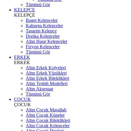
Tümünü Gör
KELEPÇE
KELEPÇE
Baget Kelepçeler
Kaburga Kelepçeler
Tasarım Kelepçe
Dorika Kelepçeler
Altın Hasır Kelepçeler
Fizyon Kelepçeler
Tümünü Gör
ERKEK
ERKEK
Altın Erkek Kolyeleri
Altın Erkek Yüzükleri
Altın Erkek Bileklikleri
Altın Tesbih Modelleri
Altın Aksesuar
Tümünü Gör
ÇOCUK
ÇOCUK
Altın Çocuk Maşallah
Altın Çocuk Küpeler
Altın Çocuk Bileklikleri
Altın Çocuk Kelepçeler
Altın Çocuk İğneleri