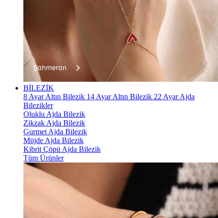
BİLEZİK
8 Ayar Altın Bilezik
14 Ayar Altın Bilezik
22 Ayar Ajda
Bilezikler
Oluklu Ajda Bilezik
Zikzak Ajda Bilezik
Gurmet Ajda Bilezik
Müjde Ajda Bilezik
Kibrit Çöpü Ajda Bilezik
Tüm Ürünler