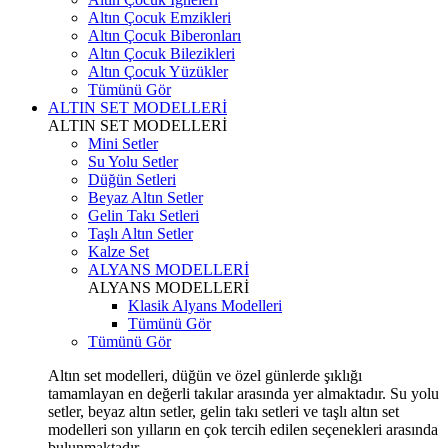
Altın Çocuk Emzikleri
Altın Çocuk Biberonları
Altın Çocuk Bilezikleri
Altın Çocuk Yüzükler
Tümünü Gör
ALTIN SET MODELLERİ
ALTIN SET MODELLERİ
Mini Setler
Su Yolu Setler
Düğün Setleri
Beyaz Altın Setler
Gelin Takı Setleri
Taşlı Altın Setler
Kalze Set
ALYANS MODELLERİ
ALYANS MODELLERİ
Klasik Alyans Modelleri
Tümünü Gör
Tümünü Gör
Altın set modelleri, düğün ve özel günlerde şıklığı
tamamlayan en değerli takılar arasında yer almaktadır. Su yolu
setler, beyaz altın setler, gelin takı setleri ve taşlı altın set
modelleri son yılların en çok tercih edilen seçenekleri arasında
bulunmaktadır.