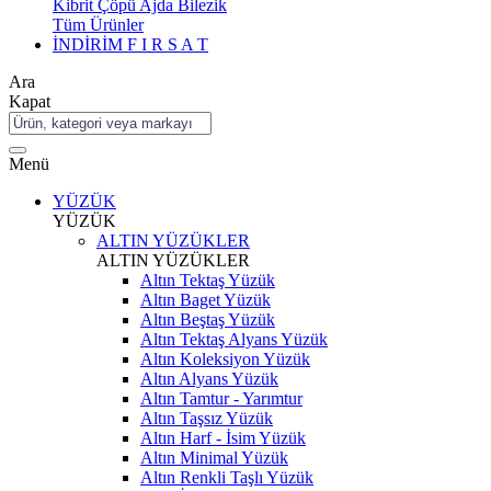
Kibrit Çöpü Ajda Bilezik
Tüm Ürünler
İNDİRİM
F I R S A T
Ara
Kapat
Menü
YÜZÜK
YÜZÜK
ALTIN YÜZÜKLER
ALTIN YÜZÜKLER
Altın Tektaş Yüzük
Altın Baget Yüzük
Altın Beştaş Yüzük
Altın Tektaş Alyans Yüzük
Altın Koleksiyon Yüzük
Altın Alyans Yüzük
Altın Tamtur - Yarımtur
Altın Taşsız Yüzük
Altın Harf - İsim Yüzük
Altın Minimal Yüzük
Altın Renkli Taşlı Yüzük