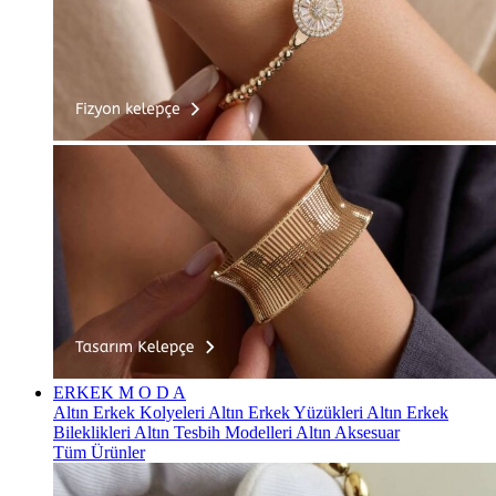
ERKEK
M O D A
Altın Erkek Kolyeleri
Altın Erkek Yüzükleri
Altın Erkek
Bileklikleri
Altın Tesbih Modelleri
Altın Aksesuar
Tüm Ürünler